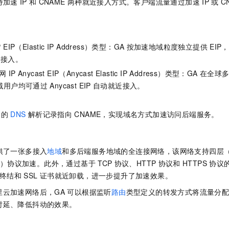
持加速
IP
和
CNAME
两种就近接入方式。客户端流量通过加速
IP
或
C
。
EIP（Elastic IP Address）类型：GA
按加速地域粒度独立提供
EIP
，
接入。
P Anycast EIP（Anycast Elastic IP Address）类型：GA
在全球
地域用户均可通过
Anycast EIP
自动就近接入。
名的
DNS
解析记录指向
CNAME，实现域名方式加速访问后端服务。
供了一张多接入
地域
和多后端服务地域的全连接网络，该网络支持四层（
PS）协议加速。此外，通过基于
TCP
协议、HTTP
协议和
HTTPS
协议
终结和
SSL
证书就近卸载，进一步提升了加速效果。
里云加速网络后，GA
可以根据监听
路由
类型定义的转发方式将流量分
时延、降低抖动的效果。