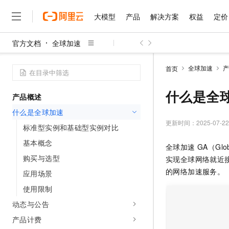
大模型
产品
解决方案
权益
定价
官方文档
全球加速
大模型
产品
解决方案
权益
定价
云市场
伙伴
服务
了解阿里云
精选产品
精选解决方案
普惠上云
产品定价
精选商城
成为销售伙伴
售前咨询
为什么选择阿里云
千问AI平台
全球加速
产
首页
了解云产品的定价详情
大模型服务平台百炼
千问办公，解锁你的工作
普惠上云 官方力荐
分销伙伴
在线服务
网站建设
什么是云计算
大
大模型服务与应用平台
企业级Agent产品，直接
云服务器38元/年起，超
什么是全
产品概述
咨询伙伴
多端小程序
技术领先
云上成本管理
售后服务
千问大模型
Agency Agents：拥
官方推荐返现计划
大模型
什么是全球加速
大模型
精选产品
精选解决方案
Salesforce 国际版订阅
稳定可靠
管理和优化成本
多元化、高性能、安全可靠
推荐新用户得奖励，单订单
更新时间：
2025-07-22
销售伙伴合作计划
标准型实例和基础型实例对比
自助服务
友盟天域
安全合规
人工智能与机器学习
AI
文本生成
无影云电脑
HappyHorse 打造一
云工开物
基本概念
全球加速 GA（Global
无影生态合作计划
在线服务
观测云
分析师报告
随时随地安全接入的云上超
高校专属算力普惠，学生认
计算
互联网应用开发
购买与选型
Qwen3.8-Max
实现全球网络就近
HOT
Salesforce On Alibaba C
工单服务
智能体时代全能旗舰模型
Tuya 物联网平台阿里云
研究报告与白皮书
的网络加速服务。
应用场景
云解析DNS
快速拥有专属 OpenClaw
Consulting Partner 合
大数据
容器
免费试用
短信专区
使用限制
蓝凌 OA
Qwen3.7-Plus
AI 大模型销售与服务生
现代化应用
存储
天池大赛
能看、能想、能动手的多模
动态与公告
云原生大数据计算服务 Max
解决方案免费试用 新老
电子合同
面向分析的企业级SaaS模
最高领取价值200元试用
安全
产品计费
网络与CDN
AI 算法大赛
Qwen3-VL-Plus
畅捷通