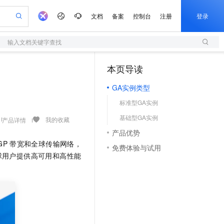
文档
备案
控制台
注册
登录
输入文档关键字查找
验
作计划
器
AI 活动
专业服务
服务伙伴合作计划
开发者社区
加入我们
服务平台百炼
阿里云 OPC 创新助力计划
本页导读
（1）
一站式生成采购清单，支持单品或批量购买
S
io：打造专属 AI 语音助手
S产品伙伴计划（繁花）
峰会
造的大模型服务与应用开发平台
轻量应用服务器
一句话生成原生可编辑精美 PPT 文稿
AI 生产力先锋
Al MaaS 服务伙伴赋能合作
域名
博文
Careers
至高可申请百万元
GA实例类型
性可伸缩的云计算服务
开启高性价比 AI 编程新体验
Qwen-Audio-3.0-Realtime 端到端实时语音角色扮演
输入一句话想法, 轻松生成专业的 PPT
先锋实践拓展 AI 生产力的边界
快速构建应用程序和网站，即刻迈出上云第一步
Token 补贴，五大权
计划
海大会
伙伴信用分合作计划
商标
问答
社会招聘
标准型GA实例
益加速 OPC 成功
S
eek-V4-Pro
数字证书管理服务（原SSL证书）
一键部署幻兽帕鲁游戏服务器
飞天发布时刻
HOT
划
备案
电子书
校园招聘
基础型GA实例
pSeek-V4-Pro
视频创作，一键激活电商全链路生产力
全托管，含MySQL、PostgreSQL、SQL Server、MariaDB多引擎
实现全站HTTPS，呈现可信的WEB访问
一键购买专属联机服务器，轻松开启游戏
所见，即是所愿
我的收藏
产品详情
更多支持
划
公司注册
镜像站
产品优势
视频生成
语音识别与合成
专属 QwenPaw
短信服务
漫剧工坊：一站式动画创作平台
AI 实训营
HOT
GP
带宽和全球传输网络，
合作伙伴培训与认证
免费体验与试用
划
上云迁移
的智能体编程平台
站生成，高效打造优质广告素材
从聊天伙伴进化为能主动干活的本地数字员工
快速生产连贯的高质量长漫剧
从基础到进阶，Agent 创客手把手教你
国内短信简单易用，安全可靠，秒级触达，全球覆盖200+国家和地区。
e-1.1-T2V
Qwen3-TTS-Flash
球用户提供高可用和高性能
lScope
我要反馈
查询合作伙伴
畅细腻的高质量视频
离线语音合成大模型，多语言方言自适应，低延迟高稳定
n Alibaba Cloud ISV 合作
代维服务
olarDB
建企业门户网站
大数据开发治理平台 DataWorks
10 分钟搭建微信、支付宝小程序
创新加速
ope
登录合作伙伴管理后台
我要建议
站，无忧落地极速上线
以可视化方式快速构建移动和 PC 门户网站
100%兼容MySQL、PostgreSQL，兼容Oracle，支持集中和分布式
高效部署网站，快速应用到小程序
Data Agent 驱动的一站式 Data+AI 开发治理平台
e-1.1-I2V
Cosyvoice-V3-Flash
安全
畅自然，细节丰富
高表现力语音合成大模型，语音克隆听感自然
我要投诉
上云场景组合购
伴
边界网络安全防护产品
漫剧创作，剧本、分镜、视频高效生成
覆盖90%+业务场景，专享组合折扣价
2V
VPN
Fun-ASR