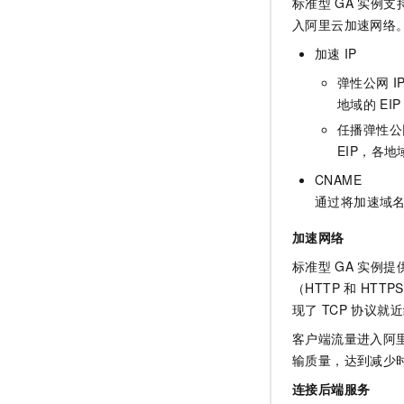
标准型
GA
实例支
入阿里云加速网络
加速
IP
弹性公网 IP 
地域的
EIP
任播弹性公网 I
EIP，各
CNAME
通过将加速域
加速网络
标准型
GA
实例提
（HTTP
和
HTT
现了
TCP
协议就近
客户端流量进入阿
输质量，达到减少
连接后端服务