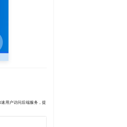
文戏情感细腻自然，动作戏激烈拳拳到肉，实现更强表演能力
支持中英文自由切换，具备更强的噪声鲁棒性
云聚AI 严选权益
SSL 证书
，一键激活高效办公新体验
精选AI产品，从模型到应用全链提效
堡垒机
AI 用量加速计划
应用
防火墙
、识别商机，让客服更高效、服务更出色。
新老同享，达量后返
千问办公
主机安全
NEW
的智能体编程平台
一站式AI生产力平台
AI 应用及服务市场
伶鹊
企业级人与Agent协作平台，接入和调度多个数字员工
智能客服平台，对话机器人、对话分析、智能外呼
AI 应用
大模型服务平台百炼 - 全妙
大模型
应用创作平台
多模态内容创作工具，已接入 DeepSeek
自然语言处理
数据标注
加速用户访问后端服务，提
机器学习
息提取
与 AI 智能体进行实时音视频通话
从文本、图片、视频中提取结构化的属性信息
构建支持视频理解的 AI 音视频实时通话应用