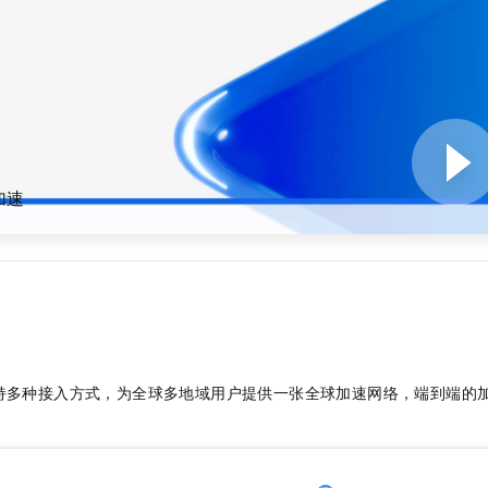
服务生态伙伴
视觉 Coding、空间感知、多模态思考等全面升级
1M上下文，专为长程任务能力而生
云工开物
企业应用
Night Plan 支持 Qwen 3.8-Max
AI 办公
NEW
Red Hat
30+ 款产品免费体验
夜间 5 折，Qwen/Meoo/TokenPlan 客户专享
AI智能应用
科研合作
ERP
堂（旗舰版）
SUSE
智能客服
AI 应用构建
大模型原生
CRM
2个月
自动承接线索
建站小程序
Qoder
大模型服务平台百炼-应用模版
OA 办公系统
HOT
NEW
面向真实软件
个人版上线、团队版降价；千问3.8-Max首发发尝鲜
丰富多元化的应用模版和解决方案
力提升
财税管理
模板建站
加速
万有无界
大模型服务平台百炼-智能体
400电话
定制建站
的模型效果
灵活可视化地构建企业级 Agent
方案
广告营销
模板小程序
秒悟
人工智能平台 PAI
定制小程序
云端极速 AI 
新一代 AI 视频生成模型，深度适配广告营销等场景
AI Native 的算法工程平台，一站式完成建模、训练、推理服务部署
APP 开发
建站系统
持多种接入方式，为全球多地域用户提供一张
全球加速
网络，端到端的
AI 应用
10分钟微调：让0.6B模型媲美235B模型
多模态数据信
依托云原生高可用架构,实现Dify私有化部署
用1%尺寸在特定领域达到大模型90%以上效果