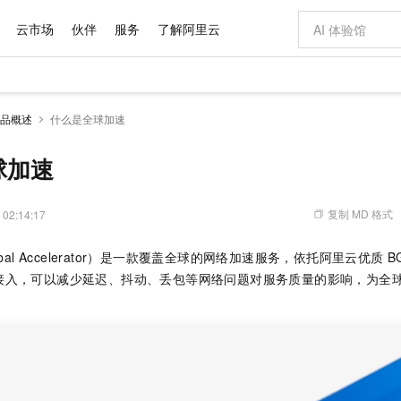
云市场
伙伴
服务
了解阿里云
AI 特惠
数据与 API
成为产品伙伴
企业增值服务
最佳实践
价格计算器
AI 场景体
基础软件
产品伙伴合
阿里云认证
市场活动
配置报价
大模型
品概述
什么是全球加速
自助选配和估算价格
新方式
域名与网站
睿译宝，AI翻译排版一步到位
智启 AI 普惠权益
产品生态集成认证中心
企业支持计划
云上春晚
千问官方 MaaS 平台，为开发者和 Agent 而生，新用户赠送 1 亿 + tokens 额度
云服务器 EC
Qwen Aud
AI Coding
阿里云Maa
2026 阿里云
为企业打
数据集
Windows
大模型认证
模型
NEW
NEW
交付可用成果
值低价云产品抢先购
提供智能易用的域名与建站服务
上传文档即自动完成翻译和格式还原
至高享 1亿+免费 tokens，加速 Al 应用落地
安全可靠、弹
智能编程，一键
球加速
产品生态伙伴
专家技术服务
云上奥运之旅
弹性计算合作
阿里云中企出
手机三要素
宝塔 Linux
全部认证
价格优势
有专属领域专家
对象存储 OSS
GLM-5.2：长任务时代开源旗舰模型
阿里云 OPC 创新助力计划
云数据库 RD
即刻拥有 DeepS
AI 电商营销
产品生态伙伴工作台
企业增值服务台
云栖战略参考
云存储合作计
云栖大会
身份实名认证
CentOS
训练营
推动算力普惠，释放技术红利
的大模型服务
最高返9万
多领域专家智能体,一键组建 AI 虚拟交付团队
至高百万元 Token 补贴，加速一人公司成长
稳定、安全、高性价比、高性能的云存储服务
真正可用的 1M 上下文,一次完成代码全链路开发
轻松解锁专属 Dee
从图文生成到
复制 MD 格式
 02:14:17
云上的中国
数据库合作计
活动全景
短信
Docker
图片和
站式影视创作平台
人工智能平台 PAI
Hermes Agent，打造自进化智能体
Token Plan 模型订阅计划
Qoder
5 分钟轻松部署
AI 广告创作
企业成长
大模型
NEW
信息公告
 Accelerator）
是一款覆盖全球的网络加速服务，依托阿里云优质
B
看见新力量
云网络合作计
OCR 文字识别
JAVA
级电脑
证享300元代金券
可视化编排打通从文字构思到成片全链路闭环
一站式AI开发、训练和推理服务
自主进化，持久记忆，越用越聪明
Qwen3.8-Max 首发尝鲜，限时加量 10 倍，夜间低至2折
面向真实软件
图文、视频一
Kimi-K3
HappyHors
接入，可以减少延迟、抖动、丢包等网络问题对服务质量的影响，为全
NEW
魔搭 Mode
loud
服务实践
官网公告
Kimi 最新旗舰模型，长程编程与推理利器
让文字生成流
金融模力时刻
Salesforce O
版
发票查验
全能环境
Qoder CN
Claude Code + GStack 打造工程团队
千问办公，限时限量积分加倍
云原生数据库 P
低代码高效构
AI 建站
NEW
作计划
计划
创新中心
魔搭 ModelSc
健康状态
让AI从“聊天伙伴”进化为能干活的“数字员工”
覆盖公网/内网、递归/权威、移动APP等全场景解析服务
安装技能 GStack，拥有专属 AI 工程团队
你的AI工作搭子，覆盖日常办公高频场景
基于千问大模型等，支持代码智能生成、研发智能问答
0 代码专业建
客户案例
天气预报查询
操作系统
Deepseek-v4-pro
HappyHors
态合作计划
态智能体模型
旗舰 MoE 大模型，百万上下文与顶尖推理能力
图生视频，流
Compute
同享
容器服务 Kubernetes 版 ACK
万小智 AI 建站低至 15元/月
云防火墙
AI 短剧/漫剧
快递物流查询
WordPress
成为服务伙
高校合作
式云数据仓库
点，立即开启云上创新
提供一站式管理容器应用的 K8s 服务
送.CN域名，送备案服务码
云原生的云上
AI助力短剧
GLM-5.2
Wan2.7-T
Ubuntu