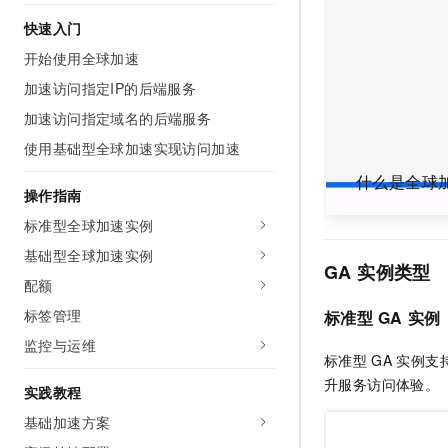
AI 产品 免费试用
网络
安全
云开发大赛
快速入门
Tableau 订阅
1亿+ 大模型 tokens 和 
开始使用全球加速
可观测
入门学习赛
中间件
AI空中课堂在线直播课
140+云产品 免费试用
大模型服务
加速访问指定IP的后端服务
上云与迁云
产品新客免费试用，最长1
数据库
加速访问指定域名的后端服务
生态解决方案
千问AI平台-Token Plan
企业出海
大模型ACA认证体验
大数据计算
使用基础型全球加速实现访问加速
助力企业全员 AI 认知与能
行业生态解决方案
政企业务
什么是全球
媒体服务
千问AI平台-模型体验
操作指南
开发者生态解决方案
在线体验全尺寸、多种模态
标准型全球加速实例
企业服务与云通信
AI 开发和 AI 应用解决
Happy 系列大模型
基础型全球加速实例
域名与网站
GA
实例类型
配额
终端用户计算
标签管理
标准型
GA
实例
监控与运维
Serverless
大模型解决方案
标准型
GA
实例支
升服务访问体验。
开发工具
实践教程
快速部署 Dify，高效搭建 
基础加速方案
迁移与运维管理