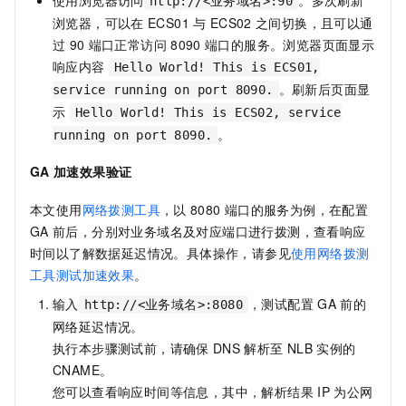
http://<业务域名>:90
浏览器，可以在
ECS01
与
ECS02
之间切换，且可以通
过
90
端口正常访问
8090
端口的服务。浏览器页面显示
响应内容
Hello World! This is ECS01,
。刷新后页面显
service running on port 8090.
示
Hello World! This is ECS02, service
。
running on port 8090.
GA
加速效果验证
本文使用
网络拨测工具
，以
8080
端口的服务为例，在配置
GA
前后，分别对业务域名及对应端口进行拨测，查看响应
时间以了解数据延迟情况。具体操作，请参见
使用网络拨测
工具测试加速效果
。
输入
，测试配置
GA
前的
http://<业务域名>:8080
网络延迟情况。
执行本步骤测试前，请确保
DNS
解析至
NLB
实例的
CNAME。
您可以查看响应时间等信息，其中，解析结果
IP
为公网