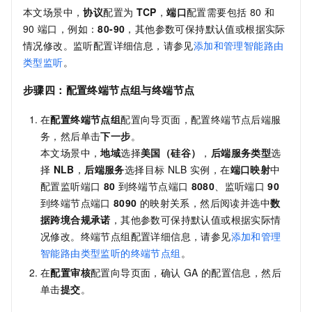
本文场景中，
协议
配置为
TCP
，
端口
配置需要包括
80
和
90
端口，例如：
80-90
，其他参数可保持默认值或根据实际
情况修改。监听配置详细信息，请参见
添加和管理智能路由
类型监听
。
步骤四：配置终端节点组与终端节点
在
配置终端节点组
配置向导页面，配置终端节点后端服
务，然后单击
下一步
。
本文场景中，
地域
选择
美国（硅谷）
，
后端服务类型
选
择
NLB
，
后端服务
选择目标
NLB
实例，在
端口映射
中
配置监听端口
80
到终端节点端口
8080
、监听端口
90
到终端节点端口
8090
的映射关系，然后阅读并选中
数
据跨境合规承诺
，其他参数可保持默认值或根据实际情
况修改。终端节点组配置详细信息，请参见
添加和管理
智能路由类型监听的终端节点组
。
在
配置审核
配置向导页面，确认
GA
的配置信息，然后
单击
提交
。