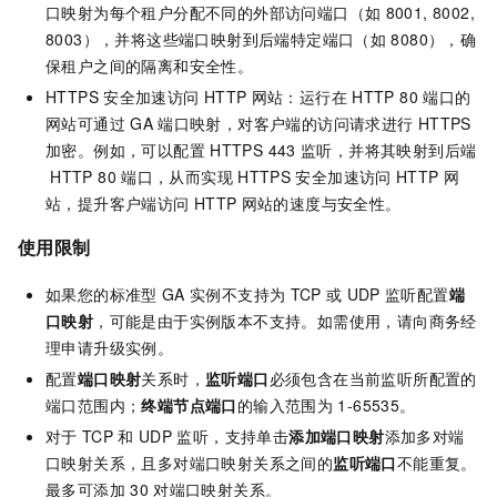
口映射为每个租户分配不同的外部访问端口（如
8001, 8002,
8003），并将这些端口映射到后端特定端口（如
8080），确
保租户之间的隔离和安全性。
HTTPS
安全加速访问
HTTP
网站：运行在
HTTP 80
端口的
网站可通过
GA
端口映射，对客户端的访问请求进行
HTTPS
加密。例如，可以配置
HTTPS 443
监听，并将其映射到后端
HTTP 80
端口，从而实现
HTTPS
安全加速访问
HTTP
网
站，提升客户端访问
HTTP
网站的速度与安全性。
使用限制
如果您的标准型
GA
实例不支持为
TCP
或
UDP
监听配置
端
口映射
，可能是由于实例版本不支持。如需使用，请向商务经
理申请升级实例。
配置
端口映射
关系时，
监听端口
必须包含在当前监听所配置的
端口范围内；
终端节点端口
的输入范围为
1-65535。
对于
TCP
和
UDP
监听，支持单击
添加端口映射
添加多对端
口映射关系，且多对端口映射关系之间的
监听端口
不能重复。
最多可添加
30
对端口映射关系。