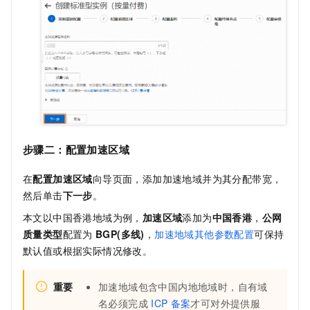
步骤二：
配置加速区域
在
配置加速区域
向导页面，添加加速地域并为其分配带宽，
然后单击
下一步
。
本文以中国香港地域为例，
加速区域
添加为
中国香港
，
公网
质量类型
配置为
BGP(多线)
，
加速地域其他参数配置
可保持
默认值或根据实际情况修改。
重要
加速地域包含中国内地地域时，自有域
名必须完成
ICP
备案
才可对外提供服