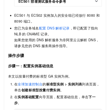
ECS01
部署测试服务命令参考
ECS01
与
ECS02
实例加入的安全组已经放行
8080
和
8090
端口。
您已为业务域名
配置
DNS
解析记录
，即已配置了指向
NLB
的
CNAME
记录。
如果您使用的
DNS
解析服务为非阿里云云解析
DNS，
请参见您的
DNS
服务商操作指导。
操作步骤
步骤一：配置实例基础信息
本文以按量付费的标准型
GA
实例为例。
在
全球加速控制台
的
标准型实例
>
实例列表
列表页面，
单击
创建标准型按量付费实例
。
在
实例基础配置
向导页面，配置基础信息，单击
下一
步
。