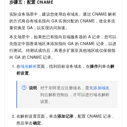
步骤五：配置
CNAME
实际业务场景中，建议您使用自有域名。通过
CNAME
解析
的方式将自有域名指向
GA
实例分配的
CNAME，使业务流
量切换至
GA，以实现访问加速。
本文场景中，如果您已有指向后端服务器的
A
记录，您可以
先指定中国香港地区来添加指向
GA
的
CNAME
记录，以进
行测试。待测试成功后，再逐步扩展至其他地区或仅保留指
向
GA
的
CNAME
记录。
在
域名解析
页面，找到目标业务域名，在
操作
列单击
解
析设置
。
说明
对于非阿里云注册域名，需先
添加域名
到云解析控制台，才可以进行域名解析
设置。
在解析设置页面，单击
添加记录
，配置
CNAME
记录，
然后单击
确定
。