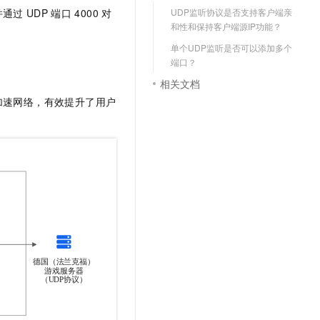
文戏情感细腻自然，动作戏激烈拳拳到肉，实现更强表演能力
支持中英文自由切换，具备更强的噪声鲁棒性
云聚AI 严选权益
UDP监听协议是否支持客户端亲
并通过
UDP
端口
4000
对
SSL 证书
和性和保持客户端源IP功能？
，一键激活高效办公新体验
精选AI产品，从模型到应用全链提效
堡垒机
单个UDP监听是否可以添加多个
AI 用量加速计划
应用
端口？
防火墙
、识别商机，让客服更高效、服务更出色。
新老同享，达量后返
相关文档
千问办公
主机安全
NEW
加速网络，有效提升了用户
的智能体编程平台
一站式AI生产力平台
AI 应用及服务市场
伶鹊
企业级人与Agent协作平台，接入和调度多个数字员工
智能客服平台，对话机器人、对话分析、智能外呼
AI 应用
大模型服务平台百炼 - 全妙
大模型
应用创作平台
多模态内容创作工具，已接入 DeepSeek
自然语言处理
数据标注
机器学习
息提取
与 AI 智能体进行实时音视频通话
从文本、图片、视频中提取结构化的属性信息
构建支持视频理解的 AI 音视频实时通话应用