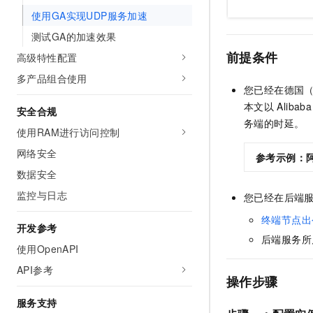
10 分钟在聊天系统中增加
专有云
使用GA实现UDP服务加速
测试GA的加速效果
前提条件
高级特性配置
多产品组合使用
您已经在德国
本文以
Alibaba
安全合规
务端的时延。
使用RAM进行访问控制
网络安全
参考示例：
数据安全
监控与日志
您已经在后端
终端节点出
开发参考
后端服务所
使用OpenAPI
API参考
操作步骤
服务支持