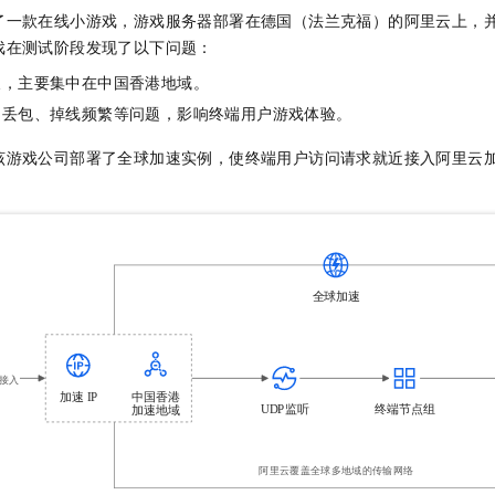
服务生态伙伴
视觉 Coding、空间感知、多模态思考等全面升级
1M上下文，专为长程任务能力而生
云工开物
企业应用
Night Plan 支持 Qwen 3.8-Max
AI 办公
NEW
了一款在线小游戏，游戏服务器部署在德国（法兰克福）的阿里云上，
Red Hat
30+ 款产品免费体验
夜间 5 折，Qwen/Meoo/TokenPlan 客户专享
AI智能应用
戏在测试阶段发现了以下问题：
科研合作
ERP
堂（旗舰版）
SUSE
长，主要集中在中国香港地域。
智能客服
AI 应用构建
大模型原生
CRM
2个月
自动承接线索
、丢包、掉线频繁等问题，影响终端用户游戏体验。
建站小程序
Qoder
大模型服务平台百炼-应用模版
OA 办公系统
HOT
NEW
该游戏公司部署了全球加速实例，使终端用户访问请求就近接入阿里云
面向真实软件
个人版上线、团队版降价；千问3.8-Max首发发尝鲜
丰富多元化的应用模版和解决方案
力提升
财税管理
模板建站
万有无界
大模型服务平台百炼-智能体
400电话
定制建站
的模型效果
灵活可视化地构建企业级 Agent
方案
广告营销
模板小程序
秒悟
人工智能平台 PAI
定制小程序
云端极速 AI 
新一代 AI 视频生成模型，深度适配广告营销等场景
AI Native 的算法工程平台，一站式完成建模、训练、推理服务部署
APP 开发
建站系统
AI 应用
10分钟微调：让0.6B模型媲美235B模型
多模态数据信
依托云原生高可用架构,实现Dify私有化部署
用1%尺寸在特定领域达到大模型90%以上效果