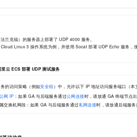
一个 AI 助手
即刻拥有 DeepSeek-R1 满血版
超强辅助，Bol
在企业官网、通讯软件中为客户提供 AI 客服
多种方案随心选，轻松解锁专属 DeepSeek
（法兰克福）的服务器上部署了
UDP 4000
服务。
 Cloud Linux 3
操作系统为例，并使用
Socat
部署
UDP Echo
服务，
阿里云
ECS
部署
UDP
测试服务
服务的访问策略（例如
安全组
）中，允许以下
IP
地址访问服务端口（本
公网
IP
：如果
GA
与后端服务通过
公网连接
时，请放通
GA
终端节点
属交换机网段：如果
GA
与后端服务通过
私网连接
时，请放通后端服务