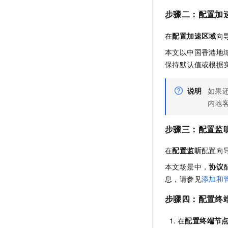
步骤二：
配置加
在
配置加速区域
向
本文以中国香港地
保持默认值或根据
说明
如果
内地
步骤三：
配置监
在
配置监听
配置向
本文场景中，
协议
息，请参见
添加和
步骤四：
配置终
在
配置终端节