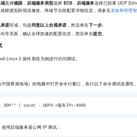
地域
选择
德国
，
后端服务类型
选择
ECS
，
后端服务
选择已部署
UDP Ech
值或根据实际情况修改。终端节点组配置详细信息，请参见
添加和管理
规承诺
区域，勾选
同意以上合规承诺
，然后单击
下一步
。
置向导页面，确认全球加速的配置信息，然后单击
提交
。
试
oud Linux 3
操作系统为例进行访问测试。
为中国香港地域）的电脑中打开命令行窗口，执行以下命令测试连通性
, UDP!" | socat - UDP4:<服务IP>:4000
，使用后端服务器公网
IP
测试：