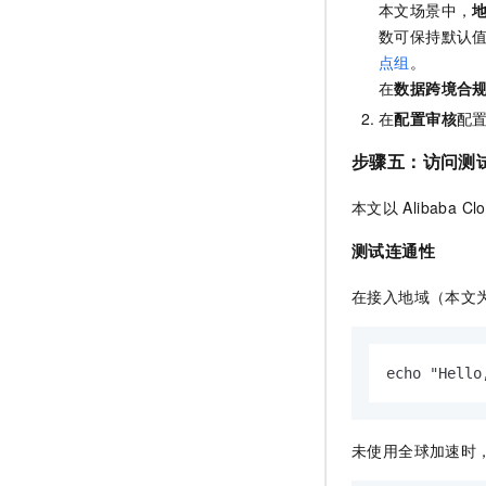
本文场景中，
数可保持默认
点组
。
在
数据跨境合
在
配置审核
配
步骤五：访问测
本文以
Alibaba Cl
测试连通性
在接入地域（本文
echo "Hello
未使用全球加速时