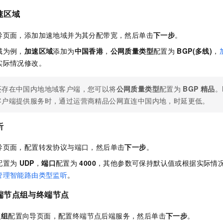
速区域
导页面，添加加速地域并为其分配带宽，然后单击
下一步
。
域为例，
加速区域
添加为
中国香港
，
公网质量类型
配置为
BGP(多线)
，
实际情况修改。
还存在中国内地地域客户端，您可以将
公网质量类型
配置为
BGP
精品
。
客户端提供服务时，通过运营商精品公网直连中国内地，时延更低。
听
导页面，配置转发协议与端口，然后单击
下一步
。
配置为
UDP
，
端口
配置为
4000
，其他参数可保持默认值或根据实际情
管理智能路由类型监听
。
端节点组与终端节点
点组
配置向导页面，配置终端节点后端服务，然后单击
下一步
。