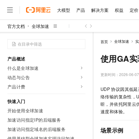
大模型
产品
解决方案
权益
定价
官方文档
全球加速
大模型
产品
解决方案
权益
定价
云市场
伙伴
服务
了解阿里云
精选产品
精选解决方案
普惠上云
产品定价
精选商城
成为销售伙伴
售前咨询
为什么选择阿里云
千问AI平台
全球加速
实
首页
了解云产品的定价详情
大模型服务平台百炼
千问办公，解锁你的工作
普惠上云 官方力荐
分销伙伴
在线服务
网站建设
什么是云计算
大
大模型服务与应用平台
企业级Agent产品，直接
云服务器38元/年起，超
使用GA实
产品概述
咨询伙伴
多端小程序
技术领先
云上成本管理
售后服务
千问大模型
Agency Agents：拥
官方推荐返现计划
大模型
什么是全球加速
大模型
精选产品
精选解决方案
Salesforce 国际版订阅
稳定可靠
管理和优化成本
多元化、高性能、安全可靠
推荐新用户得奖励，单订单
更新时间：
2026-06-07
销售伙伴合作计划
动态与公告
自助服务
友盟天域
安全合规
人工智能与机器学习
AI
文本生成
无影云电脑
HappyHorse 打造一
云工开物
产品计费
UDP
协议因其低延
无影生态合作计划
在线服务
观测云
分析师报告
随时随地安全接入的云上超
高校专属算力普惠，学生认
计算
互联网应用开发
Qwen3.8-Max
络传输的复杂性，U
HOT
Salesforce On Alibaba C
工单服务
快速入门
智能体时代全能旗舰模型
Tuya 物联网平台阿里云
研究报告与白皮书
听，并依托阿里云
云解析DNS
快速拥有专属 OpenClaw
Consulting Partner 合
大数据
容器
开始使用全球加速
免费试用
速度和体验。
短信专区
蓝凌 OA
Qwen3.7-Plus
AI 大模型销售与服务生
加速访问指定IP的后端服务
现代化应用
存储
天池大赛
能看、能想、能动手的多模
云原生大数据计算服务 Max
解决方案免费试用 新老
电子合同
加速访问指定域名的后端服务
场景示例
面向分析的企业级SaaS模
最高领取价值200元试用
安全
网络与CDN
AI 算法大赛
Qwen3-VL-Plus
畅捷通
使用基础型全球加速实现访问加速