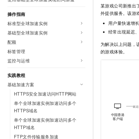
AI 产品 免费试用
网络
某游戏公司新推出
安全
云开发大赛
Tableau 订阅
1亿+ 大模型 tokens 和 
外提供服务。该游
操作指南
可观测
入门学习赛
中间件
AI空中课堂在线直播课
用户量快速增
标准型全球加速实例
140+云产品 免费试用
大模型服务
上云与迁云
产品新客免费试用，最长1
经常出现延迟
数据库
基础型全球加速实例
生态解决方案
千问AI平台-Token Plan
配额
企业出海
大模型ACA认证体验
为解决以上问题，
大数据计算
助力企业全员 AI 认知与能
标签管理
行业生态解决方案
的游戏体验。
政企业务
媒体服务
千问AI平台-模型体验
监控与运维
开发者生态解决方案
在线体验全尺寸、多种模态
企业服务与云通信
AI 开发和 AI 应用解决
实践教程
Happy 系列大模型
域名与网站
基础加速方案
HTTPS安全加速访问HTTP网站
终端用户计算
单个全球加速实例加速访问多个
Serverless
大模型解决方案
HTTPS域名
单个全球加速实例加速访问多个
开发工具
快速部署 Dify，高效搭建 
HTTP域名
迁移与运维管理
FTP文件传输服务加速