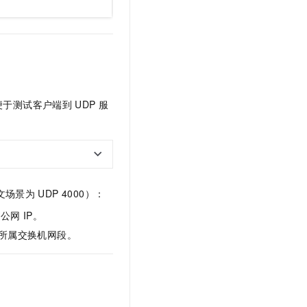
t.diy 一步搞定创意建站
构建大模型应用的安全防护体系
通过自然语言交互简化开发流程,全栈开发支持
通过阿里云安全产品对 AI 应用进行安全防护
便于测试客户端到
UDP
服
文场景为
UDP 4000）：
出公网
IP。
所属交换机网段。