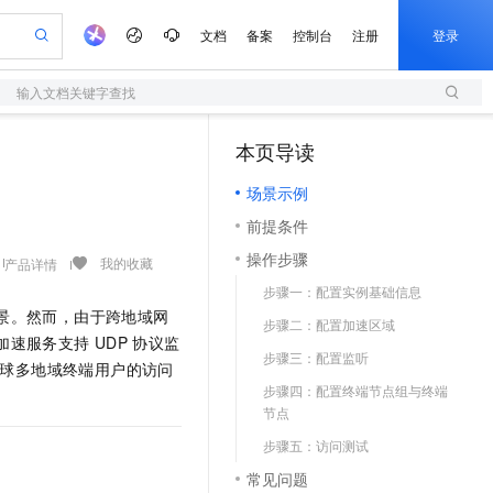
文档
备案
控制台
注册
登录
输入文档关键字查找
验
作计划
器
AI 活动
专业服务
服务伙伴合作计划
开发者社区
加入我们
服务平台百炼
阿里云 OPC 创新助力计划
本页导读
（1）
一站式生成采购清单，支持单品或批量购买
S
io：打造专属 AI 语音助手
S产品伙伴计划（繁花）
峰会
造的大模型服务与应用开发平台
轻量应用服务器
一句话生成原生可编辑精美 PPT 文稿
AI 生产力先锋
Al MaaS 服务伙伴赋能合作
域名
博文
Careers
至高可申请百万元
场景示例
性可伸缩的云计算服务
开启高性价比 AI 编程新体验
Qwen-Audio-3.0-Realtime 端到端实时语音角色扮演
输入一句话想法, 轻松生成专业的 PPT
先锋实践拓展 AI 生产力的边界
快速构建应用程序和网站，即刻迈出上云第一步
Token 补贴，五大权
计划
海大会
伙伴信用分合作计划
商标
问答
社会招聘
前提条件
益加速 OPC 成功
S
eek-V4-Pro
数字证书管理服务（原SSL证书）
一键部署幻兽帕鲁游戏服务器
飞天发布时刻
HOT
划
备案
电子书
校园招聘
操作步骤
pSeek-V4-Pro
视频创作，一键激活电商全链路生产力
全托管，含MySQL、PostgreSQL、SQL Server、MariaDB多引擎
实现全站HTTPS，呈现可信的WEB访问
一键购买专属联机服务器，轻松开启游戏
所见，即是所愿
我的收藏
产品详情
更多支持
划
公司注册
镜像站
步骤一：配置实例基础信息
视频生成
语音识别与合成
专属 QwenPaw
短信服务
漫剧工坊：一站式动画创作平台
AI 实训营
HOT
景。然而，由于跨地域网
合作伙伴培训与认证
步骤二：配置加速区域
划
上云迁移
的智能体编程平台
站生成，高效打造优质广告素材
从聊天伙伴进化为能主动干活的本地数字员工
快速生产连贯的高质量长漫剧
从基础到进阶，Agent 创客手把手教你
国内短信简单易用，安全可靠，秒级触达，全球覆盖200+国家和地区。
e-1.1-T2V
Qwen3-TTS-Flash
加速服务支持
UDP
协议监
lScope
我要反馈
查询合作伙伴
步骤三：配置监听
畅细腻的高质量视频
离线语音合成大模型，多语言方言自适应，低延迟高稳定
n Alibaba Cloud ISV 合作
球多地域终端用户的访问
代维服务
olarDB
建企业门户网站
大数据开发治理平台 DataWorks
10 分钟搭建微信、支付宝小程序
步骤四：配置终端节点组与终端
创新加速
ope
登录合作伙伴管理后台
我要建议
站，无忧落地极速上线
以可视化方式快速构建移动和 PC 门户网站
100%兼容MySQL、PostgreSQL，兼容Oracle，支持集中和分布式
高效部署网站，快速应用到小程序
Data Agent 驱动的一站式 Data+AI 开发治理平台
e-1.1-I2V
Cosyvoice-V3-Flash
节点
安全
畅自然，细节丰富
高表现力语音合成大模型，语音克隆听感自然
我要投诉
上云场景组合购
步骤五：访问测试
伴
边界网络安全防护产品
漫剧创作，剧本、分镜、视频高效生成
覆盖90%+业务场景，专享组合折扣价
2V
VPN
Fun-ASR
常见问题