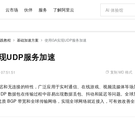
云市场
伙伴
服务
了解阿里云
AI 特惠
数据与 API
成为产品伙伴
企业增值服务
最佳实践
价格计算器
AI 场景体
基础软件
产品伙伴合
阿里云认证
市场活动
配置报价
大模型
践教程
基础加速方案
使用GA实现UDP服务加速
自助选配和估算价格
新方式
域名与网站
睿译宝，AI翻译排版一步到位
智启 AI 普惠权益
产品生态集成认证中心
企业支持计划
云上春晚
千问官方 MaaS 平台，为开发者和 Agent 而生，新用户赠送 1 亿 + tokens 额度
云服务器 EC
Qwen Aud
AI Coding
阿里云Maa
2026 阿里云
为企业打
数据集
Windows
大模型认证
模型
NEW
NEW
交付可用成果
值低价云产品抢先购
提供智能易用的域名与建站服务
上传文档即自动完成翻译和格式还原
至高享 1亿+免费 tokens，加速 Al 应用落地
安全可靠、弹
智能编程，一键
现UDP服务加速
产品生态伙伴
专家技术服务
云上奥运之旅
弹性计算合作
阿里云中企出
手机三要素
宝塔 Linux
全部认证
价格优势
有专属领域专家
对象存储 OSS
GLM-5.2：长任务时代开源旗舰模型
阿里云 OPC 创新助力计划
云数据库 RD
即刻拥有 DeepS
AI 电商营销
产品生态伙伴工作台
企业增值服务台
云栖战略参考
云存储合作计
云栖大会
身份实名认证
CentOS
训练营
推动算力普惠，释放技术红利
的大模型服务
最高返9万
多领域专家智能体,一键组建 AI 虚拟交付团队
至高百万元 Token 补贴，加速一人公司成长
稳定、安全、高性价比、高性能的云存储服务
真正可用的 1M 上下文,一次完成代码全链路开发
轻松解锁专属 Dee
从图文生成到
复制 MD 格式
 07:51:51
云上的中国
数据库合作计
活动全景
短信
Docker
图片和
站式影视创作平台
人工智能平台 PAI
Hermes Agent，打造自进化智能体
Token Plan 模型订阅计划
Qoder
5 分钟轻松部署
AI 广告创作
企业成长
大模型
NEW
信息公告
迟和无连接的特性，广泛应用于实时通信、在线游戏、视频流媒体等场
看见新力量
云网络合作计
OCR 文字识别
JAVA
级电脑
证享300元代金券
可视化编排打通从文字构思到成片全链路闭环
一站式AI开发、训练和推理服务
自主进化，持久记忆，越用越聪明
Qwen3.8-Max 首发尝鲜，限时加量 10 倍，夜间低至2折
面向真实软件
图文、视频一
Kimi-K3
HappyHors
DP
数据包在传输过程中容易出现数据丢包、抖动和延迟等问题。全球
NEW
魔搭 Mode
loud
服务实践
官网公告
Kimi 最新旗舰模型，长程编程与推理利器
让文字生成流
金融模力时刻
Salesforce O
版
优质
BGP
带宽和全球传输网络，实现全球网络就近接入，可有效改善全
发票查验
全能环境
Qoder CN
Claude Code + GStack 打造工程团队
千问办公，限时限量积分加倍
云原生数据库 P
低代码高效构
AI 建站
NEW
作计划
计划
创新中心
魔搭 ModelSc
健康状态
让AI从“聊天伙伴”进化为能干活的“数字员工”
覆盖公网/内网、递归/权威、移动APP等全场景解析服务
安装技能 GStack，拥有专属 AI 工程团队
你的AI工作搭子，覆盖日常办公高频场景
基于千问大模型等，支持代码智能生成、研发智能问答
0 代码专业建
客户案例
天气预报查询
操作系统
Deepseek-v4-pro
HappyHors
态合作计划
态智能体模型
旗舰 MoE 大模型，百万上下文与顶尖推理能力
图生视频，流
Compute
同享
容器服务 Kubernetes 版 ACK
万小智 AI 建站低至 15元/月
云防火墙
AI 短剧/漫剧
快递物流查询
WordPress
成为服务伙
高校合作
式云数据仓库
点，立即开启云上创新
提供一站式管理容器应用的 K8s 服务
送.CN域名，送备案服务码
云原生的云上
AI助力短剧
GLM-5.2
Wan2.7-T
Ubuntu