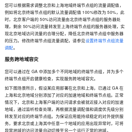
您可以根据需求调整北京和上海地域终端节点组的流量调配值，
例如将北京终端节点组的默认流量调配值
100%修改为
50%，此
时，北京客户端的
50%访问流量由北京终端节点组的服务器处
理，剩余
50%访问流量转发至上海终端节点组的服务器处理，实
现北京地域访问流量的合理分配，降低北京终端节点组中服务器
的压力。修改终端节点组流量调配，请参见
设置终端节点组流量
调配
。
服务跨地域容灾
您可以通过在
GA
中添加多个不同地域的终端节点组，并为多个
终端节点组开启健康检查，实现服务跨地域容灾。
如下图场景所示，假设某应用部署在北京和上海，已通过
GA
在
上海和北京地域分别添加了对应的加速地域和终端节点组。正常
情况下，北京和上海客户端的访问请求会被就近接入对应的加速
地域，通过监听检查处理，再根据流量调配值和调度优先级分别
转发至对应的终端节点组。为保证应用能持续稳定的对外提供服
务，要求北京或上海其中任意一个地域的应用出现异常时，可将
异常地域的访问流量自动切换至另一个运行正常的地域。