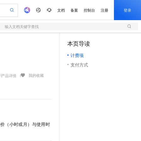
文档
备案
控制台
注册
登录
输入文档关键字查找
验
作计划
器
AI 活动
专业服务
服务伙伴合作计划
开发者社区
加入我们
服务平台百炼
阿里云 OPC 创新助力计划
本页导读
（1）
一站式生成采购清单，支持单品或批量购买
S
可编辑精美 PPT 文稿
S产品伙伴计划（繁花）
峰会
造的大模型服务与应用开发平台
轻量应用服务器
Agency Agents：拥有专属领域专家
AI 生产力先锋
Al MaaS 服务伙伴赋能合作
域名
博文
Careers
至高可申请百万元
计费项
性可伸缩的云计算服务
 轻松生成专业的 PPT
开启高性价比 AI 编程新体验
先锋实践拓展 AI 生产力的边界
快速构建应用程序和网站，即刻迈出上云第一步
多领域专家智能体,一键组建 AI 虚拟交付团队
Token 补贴，五大权
计划
海大会
伙伴信用分合作计划
商标
问答
社会招聘
支付方式
益加速 OPC 成功
S
帕鲁游戏服务器
数字证书管理服务（原SSL证书）
HappyHorse 打造一站式影视创作平台
飞天发布时刻
HOT
划
备案
电子书
校园招聘
联机服务器，轻松开启游戏
视频创作，一键激活电商全链路生产力
全托管，含MySQL、PostgreSQL、SQL Server、MariaDB多引擎
实现全站HTTPS，呈现可信的WEB访问
所见，即是所愿
可视化编排打通从文字构思到成片全链路闭环
我的收藏
产品详情
更多支持
划
公司注册
镜像站
视频生成
语音识别与合成
 智能体与工作流应用
短信服务
漫剧工坊：一站式动画创作平台
AI 实训营
合作伙伴培训与认证
划
上云迁移
的智能体编程平台
站生成，高效打造优质广告素材
通过阿里云百炼高效搭建AI应用,助力高效开发
快速生产连贯的高质量长漫剧
从基础到进阶，Agent 创客手把手教你
国内短信简单易用，安全可靠，秒级触达，全球覆盖200+国家和地区。
e-1.1-T2V
Qwen3-TTS-Flash
lScope
我要反馈
查询合作伙伴
畅细腻的高质量视频
离线语音合成大模型，多语言方言自适应，低延迟高稳定
n Alibaba Cloud ISV 合作
代维服务
olarDB
建企业门户网站
大数据开发治理平台 DataWorks
10 分钟搭建微信、支付宝小程序
创新加速
ope
登录合作伙伴管理后台
我要建议
站，无忧落地极速上线
以可视化方式快速构建移动和 PC 门户网站
100%兼容MySQL、PostgreSQL，兼容Oracle，支持集中和分布式
高效部署网站，快速应用到小程序
Data Agent 驱动的一站式 Data+AI 开发治理平台
e-1.1-I2V
Cosyvoice-V3-Flash
安全
单价（小时或月）与使用时
畅自然，细节丰富
高表现力语音合成大模型，语音克隆听感自然
我要投诉
上云场景组合购
伴
边界网络安全防护产品
漫剧创作，剧本、分镜、视频高效生成
覆盖90%+业务场景，专享组合折扣价
2V
VPN
Fun-ASR