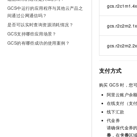
10 分钟在聊天系统中增加
gcs.r2c1m1.4x
专有云
GCS中运行的应用程序与其他云产品之
间通过公网通信吗？
是否可以实时查询资源消耗情况？
gcs.r2c2m2.1x
GCS支持哪些应用场景？
GCS的有哪些成功的使用案例？
gcs.r2c2m2.2x
支付方式
购买
GCS
时，您
阿里云账户余
在线支付（支
线下汇款
代金券
请确保代金券
券
，在
卡券
区