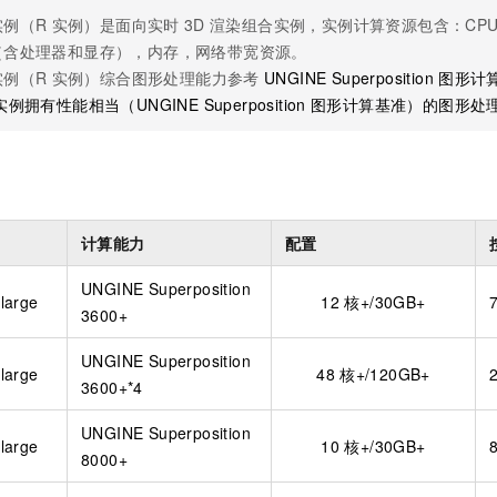
服务生态伙伴
视觉 Coding、空间感知、多模态思考等全面升级
1M上下文，专为长程任务能力而生
云工开物
企业应用
Night Plan 支持 Qwen 3.8-Max
AI 办公
NEW
实例（R
实例）是面向实时
3D
渲染组合实例，实例计算资源包含：CP
Red Hat
30+ 款产品免费体验
夜间 5 折，Qwen/Meoo/TokenPlan 客户专享
AI智能应用
科研合作
（含处理器和显存），内存，网络带宽资源。
ERP
堂（旗舰版）
SUSE
实例（R
实例）综合图形处理能力参考
UNGINE Superposition
图形计
智能客服
AI 应用构建
大模型原生
CRM
实例拥有性能相当（UNGINE Superposition
图形计算基准）的图形处
2个月
自动承接线索
建站小程序
Qoder
大模型服务平台百炼-应用模版
OA 办公系统
HOT
NEW
面向真实软件
个人版上线、团队版降价；千问3.8-Max首发发尝鲜
丰富多元化的应用模版和解决方案
力提升
财税管理
模板建站
万有无界
大模型服务平台百炼-智能体
400电话
定制建站
的模型效果
灵活可视化地构建企业级 Agent
计算能力
配置
方案
广告营销
模板小程序
秒悟
人工智能平台 PAI
UNGINE Superposition
large
12
核+/30GB+
定制小程序
云端极速 AI 
新一代 AI 视频生成模型，深度适配广告营销等场景
AI Native 的算法工程平台，一站式完成建模、训练、推理服务部署
3600+
APP 开发
UNGINE Superposition
large
48
核+/120GB+
建站系统
3600+*4
UNGINE Superposition
AI 应用
10分钟微调：让0.6B模型媲美235B模型
多模态数据信
large
10
核+/30GB+
8000+
依托云原生高可用架构,实现Dify私有化部署
用1%尺寸在特定领域达到大模型90%以上效果