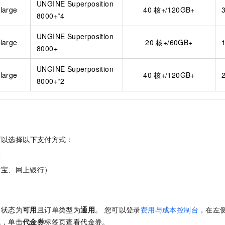
UNGINE Superposition
一个 AI 助手
即刻拥有 DeepSeek-R1 满血版
超强辅助，Bol
large
40
核+/120GB+
8000+*4
在企业官网、通讯软件中为客户提供 AI 客服
多种方案随心选，轻松解锁专属 DeepSeek
UNGINE Superposition
large
20
核+/60GB+
8000+
UNGINE Superposition
large
40
核+/120GB+
8000+*2
可以选择以下支付方式：
额
付宝、网上银行）
的状态为
可用
且订单类型为
通用
。 您可以登录
费用与成本控制台
，在左
域，单击
代金券
标签页查看代金券。