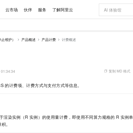
云市场
伙伴
服务
了解阿里云
AI 特惠
数据与 API
成为产品伙伴
企业增值服务
最佳实践
价格计算器
AI 场景体
基础软件
产品伙伴合
阿里云认证
市场活动
配置报价
大模型
停止维护）
产品概述
产品计费
计费概述
自助选配和估算价格
步到位
域名与网站
智启 AI 普惠权益
产品生态集成认证中心
企业支持计划
云上春晚
Qwen Audio：打造专属 AI 语音助手
千问官方 MaaS 平台，为开发者和 Agent 而生，新用户赠送 1 亿 + tokens 额度
云服务器 EC
一句话生成原生
AI Coding
阿里云Maa
2026 阿里云
为企业打
数据集
Windows
大模型认证
模型
NEW
NEW
格式还原
值低价云产品抢先购
提供智能易用的域名与建站服务
至高享 1亿+免费 tokens，加速 Al 应用落地
Qwen-Audio-3.0-Realtime 端到端实时语音角色扮演
安全可靠、弹
输入一句话想法,
智能编程，一键
产品生态伙伴
专家技术服务
云上奥运之旅
弹性计算合作
阿里云中企出
手机三要素
宝塔 Linux
全部认证
价格优势
开源旗舰模型
对象存储 OSS
即刻拥有 DeepSeek-V4-Pro
阿里云 OPC 创新助力计划
云数据库 RD
一键部署幻兽
AI 电商营销
产品生态伙伴工作台
企业增值服务台
云栖战略参考
云存储合作计
云栖大会
身份实名认证
CentOS
训练营
推动算力普惠，释放技术红利
的大模型服务
最高返9万
真正可用的 1M 上下文,一次完成代码全链路开发
轻松解锁专属 DeepSeek-V4-Pro
至高百万元 Token 补贴，加速一人公司成长
稳定、安全、高性价比、高性能的云存储服务
一键购买专属
从图文生成到
复制 MD 格式
 01:34:34
云上的中国
数据库合作计
活动全景
短信
Docker
图片和
自进化智能体
人工智能平台 PAI
5 分钟轻松部署专属 QwenPaw
Token Plan 模型订阅计划
Qoder
高效搭建 AI
AI 广告创作
企业成长
大模型
NEW
HOT
信息公告
CS
的计费项、计费方式与支付方式等信息。
看见新力量
云网络合作计
OCR 文字识别
JAVA
级电脑
越聪明
证享300元代金券
一站式AI开发、训练和推理服务
Qwen3.8-Max 首发尝鲜，限时加量 10 倍，夜间低至2折
从聊天伙伴进化为能主动干活的本地数字员工
面向真实软件
图文、视频一
Kimi-K3
HappyHors
NEW
魔搭 Mode
loud
服务实践
官网公告
Kimi 最新旗舰模型，长程编程与推理利器
让文字生成流
金融模力时刻
Salesforce O
版
发票查验
全能环境
Qoder CN
Claude Code + GStack 打造工程团队
千问办公，限时限量积分加倍
云原生数据库 P
低代码高效构
AI 建站
NEW
作计划
计划
创新中心
魔搭 ModelSc
健康状态
让AI从“聊天伙伴”进化为能干活的“数字员工”
覆盖公网/内网、递归/权威、移动APP等全场景解析服务
安装技能 GStack，拥有专属 AI 工程团队
你的AI工作搭子，覆盖日常办公高频场景
基于千问大模型等，支持代码智能生成、研发智能问答
0 代码专业建
客户案例
天气预报查询
操作系统
Deepseek-v4-pro
HappyHors
态合作计划
于渲染实例（R
实例）的使用量计费，即使用不同算力规格的
R
实例
态智能体模型
旗舰 MoE 大模型，百万上下文与顶尖推理能力
图生视频，流
Compute
同享
容器服务 Kubernetes 版 ACK
万小智 AI 建站低至 15元/月
云防火墙
AI 短剧/漫剧
快递物流查询
WordPress
成为服务伙
高校合作
乘积。
式云数据仓库
点，立即开启云上创新
提供一站式管理容器应用的 K8s 服务
送.CN域名，送备案服务码
云原生的云上
AI助力短剧
GLM-5.2
Wan2.7-T
Ubuntu