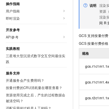
操作指南
AI 产品 免费试用
网络
安全
云开发大赛
说明
渲染
Tableau 订阅
1亿+ 大模型 tokens 和 
用户指南
资源
可观测
入门学习赛
中间件
AI空中课堂在线直播课
渲染
即时渲染
140+云产品 免费试用
大模型服务
同
R
上云与迁云
产品新客免费试用，最长1
数据库
生态解决方案
开发参考
千问AI平台-Token Plan
企业出海
大模型ACA认证体验
大数据计算
GCS
支持按量付费
API参考
助力企业全员 AI 认知与能
行业生态解决方案
GCS
按量付费价格
政企业务
媒体服务
千问AI平台-模型体验
实践教程
开发者生态解决方案
在线体验全尺寸、多种模态
规格
企业服务与云通信
三星堆大型沉浸式数字交互空间最佳实
AI 开发和 AI 应用解决
践
Happy 系列大模型
域名与网站
gcs.r1c1m1.1x
服务支持
终端用户计算
开通服务会产生费用吗？
gcs.r1c1m1.4x
Serverless
大模型解决方案
按量付费的CRU消耗量在哪里查看？
开发工具
资源使用完成之后，产生的过程数据会
快速部署 Dify，高效搭建 
gcs.r2c1m1.1x
被清空吗？
迁移与运维管理
适配应用的过程是人工的吗？