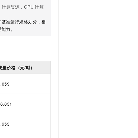
文戏情感细腻自然，动作戏激烈拳拳到肉，实现更强表演能力
支持中英文自由切换，具备更强的噪声鲁棒性
云聚AI 严选权益
SSL 证书
U
计算资源，GPU
计算
，一键激活高效办公新体验
精选AI产品，从模型到应用全链提效
堡垒机
算基准进行规格划分，相
AI 用量加速计划
应用
防火墙
理能力。
、识别商机，让客服更高效、服务更出色。
新老同享，达量后返
千问办公
主机安全
NEW
的智能体编程平台
一站式AI生产力平台
AI 应用及服务市场
伶鹊
企业级人与Agent协作平台，接入和调度多个数字员工
智能客服平台，对话机器人、对话分析、智能外呼
按量价格（元/时）
AI 应用
大模型服务平台百炼 - 全妙
大模型
7.059
应用创作平台
多模态内容创作工具，已接入 DeepSeek
自然语言处理
数据标注
26.831
机器学习
息提取
与 AI 智能体进行实时音视频通话
8.953
从文本、图片、视频中提取结构化的属性信息
构建支持视频理解的 AI 音视频实时通话应用