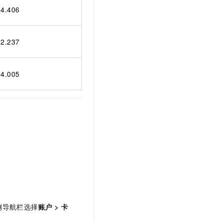
t.diy 一步搞定创意建站
构建大模型应用的安全防护体系
34.406
通过自然语言交互简化开发流程,全栈开发支持
通过阿里云安全产品对 AI 应用进行安全防护
12.237
24.005
侧导航栏选择
账户
>
卡