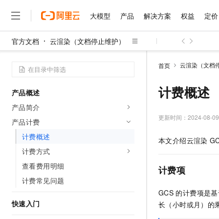
大模型
产品
解决方案
权益
定价
官方文档
云渲染（文档停止维护）
大模型
产品
解决方案
权益
定价
云市场
伙伴
服务
了解阿里云
精选产品
精选解决方案
普惠上云
产品定价
精选商城
成为销售伙伴
售前咨询
为什么选择阿里云
千问AI平台
云渲染（文档
首页
了解云产品的定价详情
大模型服务平台百炼
睿译宝，AI翻译排版一
普惠上云 官方力荐
分销伙伴
在线服务
网站建设
什么是云计算
大
大模型服务与应用平台
上传文档即自动完成翻译和
云服务器38元/年起，超
计费概述
产品概述
咨询伙伴
多端小程序
技术领先
云上成本管理
售后服务
千问大模型
GLM-5.2：长任务时代
官方推荐返现计划
大模型
产品简介
大模型
精选产品
精选解决方案
Salesforce 国际版订阅
稳定可靠
管理和优化成本
多元化、高性能、安全可靠
推荐新用户得奖励，单订单
更新时间：
2024-08-09
销售伙伴合作计划
产品计费
自助服务
友盟天域
安全合规
人工智能与机器学习
AI
文本生成
无影云电脑
Hermes Agent，打造
云工开物
计费概述
本文介绍云渲染
G
无影生态合作计划
在线服务
观测云
分析师报告
随时随地安全接入的云上超
自主进化，持久记忆，越用
高校专属算力普惠，学生认
计算
互联网应用开发
计费方式
Qwen3.8-Max
HOT
Salesforce On Alibaba C
工单服务
智能体时代全能旗舰模型
Tuya 物联网平台阿里云
研究报告与白皮书
查看费用明细
云解析DNS
快速拥有专属 OpenClaw
Consulting Partner 合
计费项
大数据
容器
免费试用
短信专区
计费常见问题
蓝凌 OA
Qwen3.7-Plus
AI 大模型销售与服务生
现代化应用
存储
天池大赛
GCS
的计费项是基
能看、能想、能动手的多模
云原生大数据计算服务 Max
解决方案免费试用 新老
电子合同
快速入门
长（小时或月）的
面向分析的企业级SaaS模
最高领取价值200元试用
安全
网络与CDN
AI 算法大赛
Qwen3-VL-Plus
畅捷通