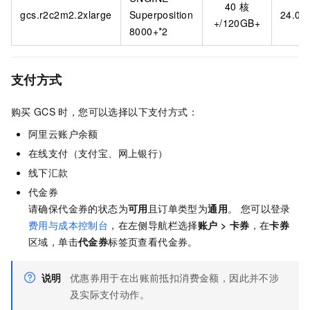
40
核
gcs.r2c2m2.2xlarge
Superposition
24.00
+/120GB+
8000+*2
支付方式
购买
GCS
时，您可以选择以下支付方式：
阿里云账户余额
在线支付（支付宝、网上银行）
线下汇款
代金券
请确保代金券的状态为
可用
且订单类型为
通用
。 您可以登录
费用与成本控制台
，在左侧导航栏选择
账户
>
卡券
，在
卡券
区域，单击
代金券
标签页查看代金券。
说明
优惠券用于在出账前抵扣消费金额，因此并不涉
及实际支付动作。