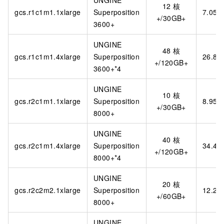
UNGINE
12
核
gcs.r1c1m1.1xlarge
Superposition
7.059
+/30GB+
3600+
UNGINE
48
核
gcs.r1c1m1.4xlarge
Superposition
26.83
+/120GB+
3600+*4
UNGINE
10
核
gcs.r2c1m1.1xlarge
Superposition
8.953
+/30GB+
8000+
UNGINE
40
核
gcs.r2c1m1.4xlarge
Superposition
34.40
+/120GB+
8000+*4
UNGINE
20
核
gcs.r2c2m2.1xlarge
Superposition
12.23
+/60GB+
8000+
UNGINE