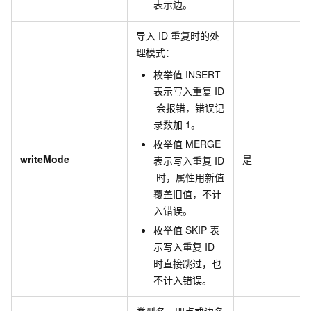
表示边。
导入
ID
重复时的处
理模式：
枚举值
INSERT
表示写入重复
ID
会报错，错误记
录数加
1。
枚举值
MERGE
writeMode
是
表示写入重复
ID
时，属性用新值
覆盖旧值，不计
入错误。
枚举值
SKIP
表
示写入重复
ID
时直接跳过，也
不计入错误。