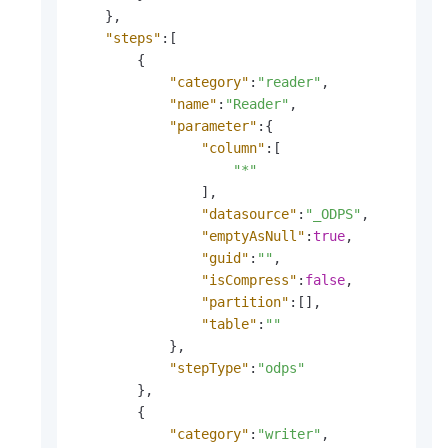
}
,
"steps"
:
[
{
"category"
:
"reader"
,
"name"
:
"Reader"
,
"parameter"
:
{
"column"
:
[
"*"
]
,
"datasource"
:
"_ODPS"
,
"emptyAsNull"
:
true
,
"guid"
:
""
,
"isCompress"
:
false
,
"partition"
:
[
]
,
"table"
:
""
}
,
"stepType"
:
"odps"
}
,
{
"category"
:
"writer"
,