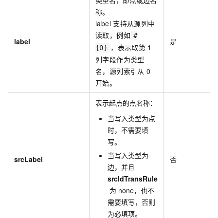
类型名，即点或边名
称。
label
支持从源列中
读取，例如
#
label
是
，表示取第
1
{0}
列字段作为类型
名，源列索引从
0
开始。
表示起点的点名称：
当写入类型为点
时，不需要填
写。
当写入类型为
srcLabel
否
边，并且
srcIdTransRule
为
none
，也不
需要填写，否则
为必填项。