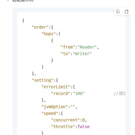
{
"order"
:
{
"hops"
:
[
{
"from"
:
"Reader"
,
"to"
:
"Writer"
}
]
}
,
"setting"
:
{
"errorLimit"
:
{
"record"
:
"100"
//错误记
}
,
"jvmOption"
:
""
,
"speed"
:
{
"concurrent"
:
8
,
"throttle"
:
false
}