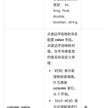
类型：
int
,
long
,
float
,
double
,
boolean
,
string
点或边字段映射关系
配置
value
字段。
点或边字段映射的
值，仅字符串类型
的值支持自定义拼
接：
表示直
#{N}
接映射源端值，
N
为源端
column
索引，
从
0
开始。
表
test-#{0}
示对源端值进行
column
::
value
是