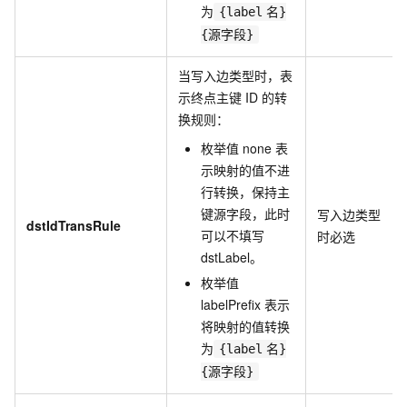
为
{label
名}
{源字段}
当写入边类型时，表
示终点主键
ID
的转
换规则：
枚举值
none
表
示映射的值不进
行转换，保持主
键源字段，此时
写入边类型
dstIdTransRule
可以不填写
时必选
dstLabel。
枚举值
labelPrefix
表示
将映射的值转换
为
{label
名}
{源字段}