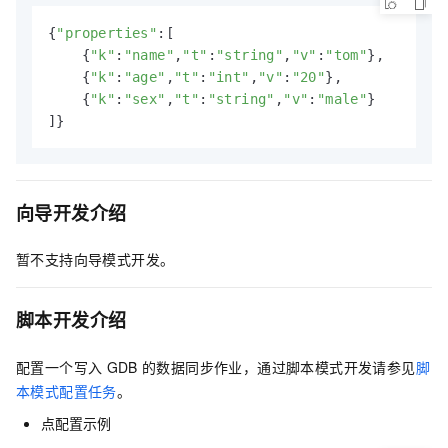
{
"properties"
:[

    {
"k"
:
"name"
,
"t"
:
"string"
,
"v"
:
"tom"
},

    {
"k"
:
"age"
,
"t"
:
"int"
,
"v"
:
"20"
},

    {
"k"
:
"sex"
,
"t"
:
"string"
,
"v"
:
"male"
}

]}
向导开发介绍
暂不支持向导模式开发。
脚本开发介绍
配置一个写入
GDB
的数据同步作业，通过脚本模式开发请参见
脚
本模式配置任务
。
点配置示例