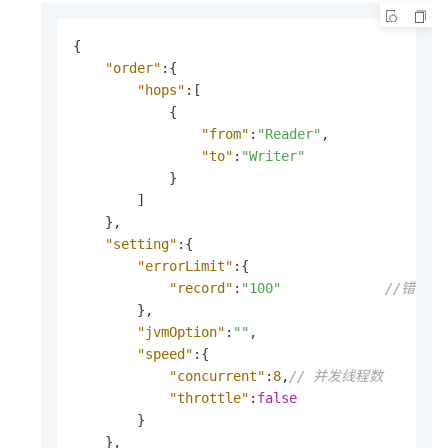
{
"order"
:
{
"hops"
:
[
{
"from"
:
"Reader"
,
"to"
:
"Writer"
}
]
}
,
"setting"
:
{
"errorLimit"
:
{
"record"
:
"100"
//错误
}
,
"jvmOption"
:
""
,
"speed"
:
{
"concurrent"
:
8
,
// 并发线程数
"throttle"
:
false
}
}
,