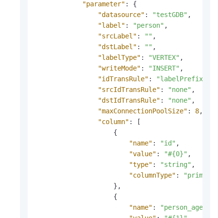
"parameter"
:
{
"datasource"
:
"testGDB"
,
"label"
:
"person"
,
"srcLabel"
:
""
,
"dstLabel"
:
""
,
"labelType"
:
"VERTEX"
,
"writeMode"
:
"INSERT"
,
"idTransRule"
:
"labelPrefix"
,
"srcIdTransRule"
:
"none"
,
"dstIdTransRule"
:
"none"
,
"maxConnectionPoolSize"
:
8
,
"column"
:
[
{
"name"
:
"id"
,
"value"
:
"#{0}"
,
"type"
:
"string"
,
"columnType"
:
"primary
}
,
{
"name"
:
"person_age"
,
"value"
:
"#{1}"
,