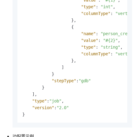
"type"
:
"int"
,
"columnType"
:
"vertexP
}
,
{
"name"
:
"person_credit
"value"
:
"#{2}"
,
"type"
:
"string"
,
"columnType"
:
"vertexP
}
,
]
}
"stepType"
:
"gdb"
}
]
,
"type"
:
"job"
,
"version"
:
"2.0"
}
边配置示例