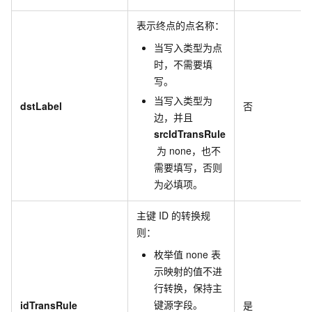
表示终点的点名称：
当写入类型为点
时，不需要填
写。
当写入类型为
dstLabel
否
边，并且
srcIdTransRule
为
none
，也不
需要填写，否则
为必填项。
主键
ID
的转换规
则：
枚举值
none
表
示映射的值不进
行转换，保持主
键源字段。
idTransRule
是