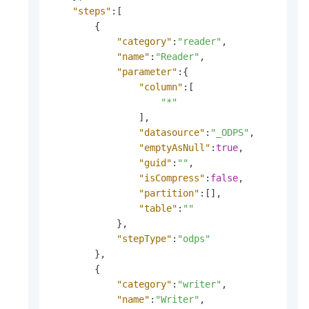
"steps"
:
[
{
"category"
:
"reader"
,
"name"
:
"Reader"
,
"parameter"
:
{
"column"
:
[
"*"
]
,
"datasource"
:
"_ODPS"
,
"emptyAsNull"
:
true
,
"guid"
:
""
,
"isCompress"
:
false
,
"partition"
:
[
]
,
"table"
:
""
}
,
"stepType"
:
"odps"
}
,
{
"category"
:
"writer"
,
"name"
:
"Writer"
,