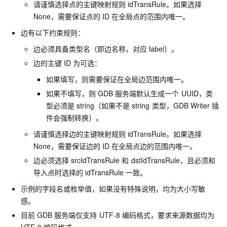
请谨慎选择点的主键映射规则
idTransRule。如果选择
None，需要保证点的
ID
在全局点的范围内唯一。
边有以下约束规则：
边必须具备类型名（即边名称，对应
label）。
边的主键
ID
为可选：
如果填写，则需要保证在全局边范围内唯一。
如果不填写，则
GDB
服务端默认生成一个
UUID，类
型必须是
string（如果不是
string
类型，GDB Writer
插
件会强制转换）。
请谨慎选择边的主键映射规则
idTransRule。如果选择
None，需要保证边的
ID
在全局点边的范围内唯一。
边必须选择
srcIdTransRule
和
dstIdTransRule，且必须和
导入点时选择的
idTransRule
一致。
示例的字段名或枚举值，如果没有特殊说明，均为大小写敏
感。
目前
GDB
服务端仅支持
UTF-8
编码格式，要求来源数据均为