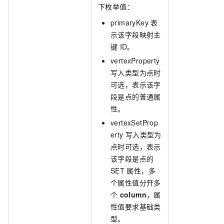
下枚举值：
primaryKey
表
示该字段映射主
键
ID。
vertexProperty
写入类型为点时
可选，表示该字
段是点的普通属
性。
vertexSetProp
erty
写入类型为
点时可选，表示
该字段是点的
SET
属性，多
个属性值分开多
个
column
，属
性值要求基础类
型。