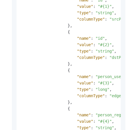
"value"
:
"#{1}"
,
"type"
:
"string"
,
"columnType"
:
"srcPrim
}
,
{
"name"
:
"id"
,
"value"
:
"#{2}"
,
"type"
:
"string"
,
"columnType"
:
"dstPrim
}
,
{
"name"
:
"person_use_so
"value"
:
"#{3}"
,
"type"
:
"long"
,
"columnType"
:
"edgePro
}
,
{
"name"
:
"person_regist
"value"
:
"#{4}"
,
"type"
:
"string"
,