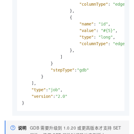
"columnType"
:
"edgePro
}
,
{
"name"
:
"id"
,
"value"
:
"#{5}"
,
"type"
:
"long"
,
"columnType"
:
"edgePro
}
,
]
}
"stepType"
:
"gdb"
}
]
,
"type"
:
"job"
,
"version"
:
"2.0"
}
说明
GDB
需要升级到
1.0.20
或更高版本才支持
SET