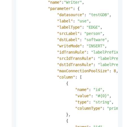
"name"
:
"Writer"
,
"parameter"
:
{
"datasource"
:
"testGDB"
,
"label"
:
"use"
,
"labelType"
:
"EDGE"
,
"srcLabel"
:
"person"
,
"dstLabel"
:
"software"
,
"writeMode"
:
"INSERT"
,
"idTransRule"
:
"labelPrefix"
,
"srcIdTransRule"
:
"labelPrefix
"dstIdTransRule"
:
"labelPrefix
"maxConnectionPoolSize"
:
8
,
"column"
:
[
{
"name"
:
"id"
,
"value"
:
"#{0}"
,
"type"
:
"string"
,
"columnType"
:
"primary
}
,
{
"name"
:
"id"
,