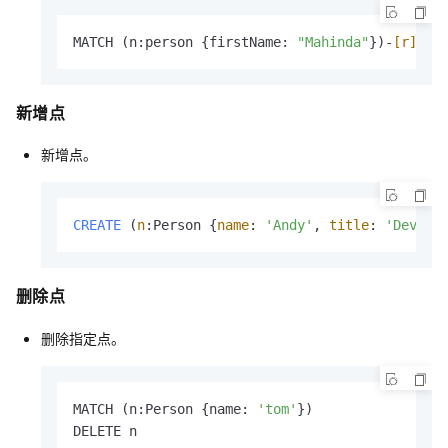
MATCH (n:person {firstName: 
"Mahinda"
})-
[r]
-(m
新增点
新增点。
CREATE
 (
n
:Person {
name
: 
'Andy'
, 
title
: 
'Develo
删除点
删除指定点。
MATCH (n:Person {name: 
'tom'
})

DELETE n