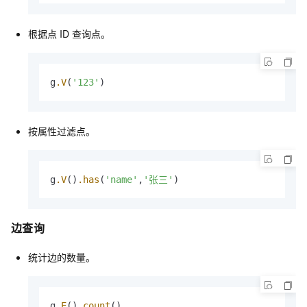
根据点
ID
查询点。
g
.V
(
'123'
)
按属性过滤点。
g
.V
()
.has
(
'name'
,
'张三'
)
边查询
统计边的数量。
g
.E
()
.count
()