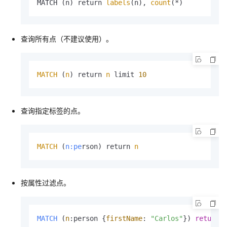
MATCH (n) return 
labels
(n), 
count
(*)
查询所有点（不建议使用）。
MATCH
 (
n
) return 
n
 limit 
10
查询指定标签的点。
MATCH
 (
n:pe
rson) return 
n
按属性过滤点。
MATCH
 (
n
:person {
firstName
: 
"Carlos"
}) 
return
 