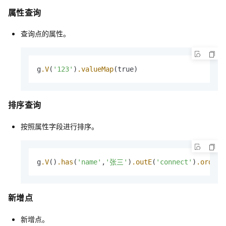
属性查询
查询点的属性。
g
.V
(
'123'
)
.valueMap
(true)
排序查询
按照属性字段进行排序。
g
.V
()
.has
(
'name'
,
'张三'
)
.outE
(
'connect'
)
.order
(
新增点
新增点。