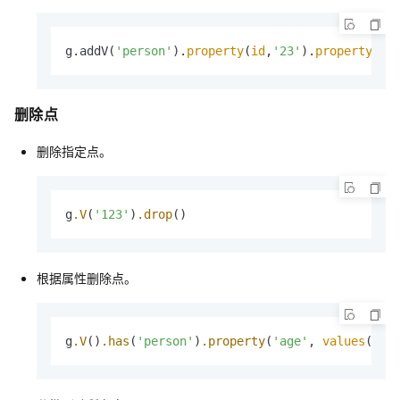
g.addV(
'person'
).
property
(
id
,
'23'
).
property
(
'n
删除点
删除指定点。
g
.V
(
'123'
)
.drop
()
根据属性删除点。
g
.V
()
.has
(
'person'
)
.property
(
'age'
, 
values
(
'18