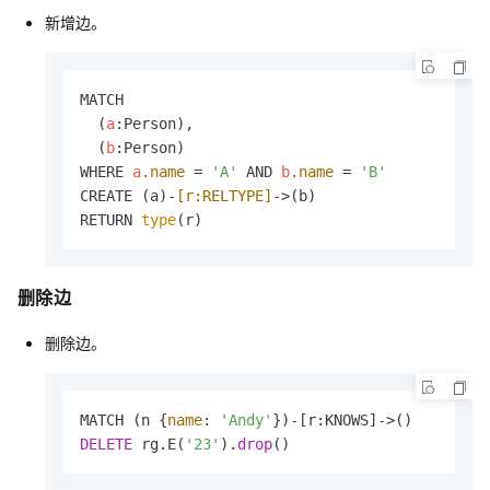
新增边。
MATCH

  (
a
:Person),

  (
b
:Person)

WHERE 
a
.name
 = 
'A'
 AND 
b
.name
 = 
'B'
CREATE (a)-
[r:RELTYPE]
->(b)

RETURN 
type
(r)
删除边
删除边。
MATCH (n {
name
: 
'Andy'
DELETE
 rg.E(
'23'
).
drop
()