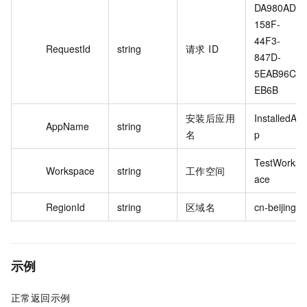
DA980AD0-
158F-
44F3-
RequestId
string
请求 ID
847D-
5EAB96C0
EB6B
安装后应用
InstalledAp
AppName
string
名
p
TestWorksp
Workspace
string
工作空间
ace
RegionId
string
区域名
cn-beijing
示例
正常返回示例