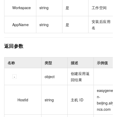
Workspace
string
是
工作空间
安装后应用
AppName
string
是
名
返回参数
名称
类型
描述
示例值
创建应用返
object
回结果
easygene.c
n-
HostId
string
主机 ID
beijing.aliyu
ncs.com