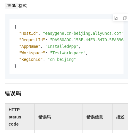
格式
JSON
{
"HostId"
:
"easygene.cn-beijing.aliyuncs.com"
,
"RequestId"
:
"DA980AD0-158F-44F3-847D-5EAB96C0EB
"AppName"
:
"InstalledApp"
,
"Workspace"
:
"TestWorkspace"
,
"RegionId"
:
"cn-beijing"
}
错误码
HTTP
status
错误码
错误信息
描述
code