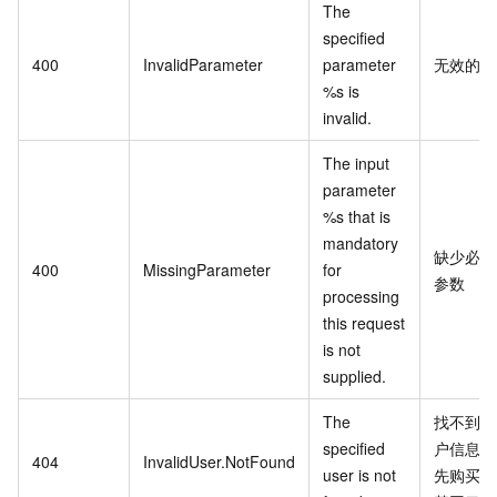
The
specified
400
InvalidParameter
parameter
无效的参
%s is
invalid.
The input
parameter
%s that is
mandatory
缺少必要
400
MissingParameter
for
参数
processing
this request
is not
supplied.
The
找不到该
specified
户信息，
404
InvalidUser.NotFound
user is not
先购买开