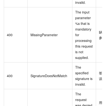
invalid.
The input
parameter
%s that is
mandatory
缺少
400
MissingParameter
for
参数
processing
this request
is not
supplied.
The
specified
签名
400
SignatureDoesNotMatch
signature is
误
invalid.
The
request
用户
was denied