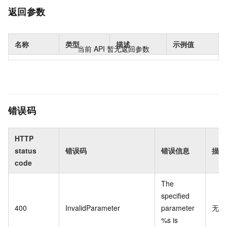
返回参数
名称
类型
描述
示例值
当前
API
暂无返回参数
错误码
HTTP
status
错误码
错误信息
描述
code
The
specified
400
InvalidParameter
parameter
无效
%s is