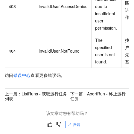
匹配
403
InvalidUser.AccessDenied
due to
进行
insufficient
作
user
permission.
The
找不
specified
户信
404
InvalidUser.NotFound
user is not
先购
found.
基因
访问
错误中心
查看更多错误码。
上一篇：
ListRuns - 获取运行任务
下一篇：
AbortRun - 终止运行
列表
任务
该文章对您有帮助吗？
反馈