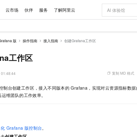
云市场
伙伴
服务
了解阿里云
AI 特惠
数据与 API
成为产品伙伴
企业增值服务
最佳实践
价格计算器
AI 场景体
基础软件
产品伙伴合
阿里云认证
市场活动
配置报价
大模型
afana 版
操作指南
接入指南
创建Grafana工作区
自助选配和估算价格
步到位
域名与网站
智启 AI 普惠权益
产品生态集成认证中心
企业支持计划
云上春晚
Qwen Audio：打造专属 AI 语音助手
千问官方 MaaS 平台，为开发者和 Agent 而生，新用户赠送 1 亿 + tokens 额度
云服务器 EC
一句话生成原生
AI Coding
阿里云Maa
2026 阿里云
为企业打
数据集
Windows
大模型认证
模型
NEW
NEW
格式还原
值低价云产品抢先购
提供智能易用的域名与建站服务
至高享 1亿+免费 tokens，加速 Al 应用落地
Qwen-Audio-3.0-Realtime 端到端实时语音角色扮演
安全可靠、弹
输入一句话想法,
智能编程，一键
ana工作区
产品生态伙伴
专家技术服务
云上奥运之旅
弹性计算合作
阿里云中企出
手机三要素
宝塔 Linux
全部认证
价格优势
开源旗舰模型
对象存储 OSS
即刻拥有 DeepSeek-V4-Pro
阿里云 OPC 创新助力计划
云数据库 RD
一键部署幻兽
AI 电商营销
产品生态伙伴工作台
企业增值服务台
云栖战略参考
云存储合作计
云栖大会
身份实名认证
CentOS
训练营
推动算力普惠，释放技术红利
的大模型服务
最高返9万
真正可用的 1M 上下文,一次完成代码全链路开发
轻松解锁专属 DeepSeek-V4-Pro
至高百万元 Token 补贴，加速一人公司成长
稳定、安全、高性价比、高性能的云存储服务
一键购买专属
从图文生成到
复制 MD 格式
 01:48:44
云上的中国
数据库合作计
活动全景
短信
Docker
图片和
自进化智能体
人工智能平台 PAI
5 分钟轻松部署专属 QwenPaw
Token Plan 模型订阅计划
Qoder
高效搭建 AI
AI 广告创作
企业成长
大模型
NEW
HOT
信息公告
控制台创建工作区，接入不同版本的
Grafana，实现对云资源指标
看见新力量
云网络合作计
OCR 文字识别
JAVA
级电脑
越聪明
证享300元代金券
一站式AI开发、训练和推理服务
Qwen3.8-Max 首发尝鲜，限时加量 10 倍，夜间低至2折
从聊天伙伴进化为能主动干活的本地数字员工
面向真实软件
图文、视频一
Kimi-K3
HappyHors
高运维团队的工作效率。
NEW
魔搭 Mode
loud
服务实践
官网公告
Kimi 最新旗舰模型，长程编程与推理利器
让文字生成流
金融模力时刻
Salesforce O
版
发票查验
全能环境
Qoder CN
Claude Code + GStack 打造工程团队
千问办公，限时限量积分加倍
云原生数据库 P
低代码高效构
AI 建站
NEW
作计划
计划
创新中心
魔搭 ModelSc
健康状态
让AI从“聊天伙伴”进化为能干活的“数字员工”
覆盖公网/内网、递归/权威、移动APP等全场景解析服务
安装技能 GStack，拥有专属 AI 工程团队
你的AI工作搭子，覆盖日常办公高频场景
基于千问大模型等，支持代码智能生成、研发智能问答
0 代码专业建
客户案例
天气预报查询
操作系统
Deepseek-v4-pro
HappyHors
态合作计划
态智能体模型
旗舰 MoE 大模型，百万上下文与顶尖推理能力
图生视频，流
Compute
同享
容器服务 Kubernetes 版 ACK
万小智 AI 建站低至 15元/月
云防火墙
AI 短剧/漫剧
快递物流查询
WordPress
成为服务伙
高校合作
 Grafana 版
控制台
。
式云数据仓库
点，立即开启云上创新
提供一站式管理容器应用的 K8s 服务
送.CN域名，送备案服务码
云原生的云上
AI助力短剧
GLM-5.2
Wan2.7-T
Ubuntu
单击
创建工作区
。