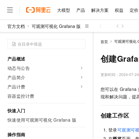
大模型
产品
解决方案
权益
定价
官方文档
可观测可视化 Grafana 版
大模型
产品
解决方案
权益
定价
云市场
伙伴
服务
了解阿里云
精选产品
精选解决方案
普惠上云
产品定价
精选商城
成为销售伙伴
售前咨询
为什么选择阿里云
千问AI平台
可观测可视化 Gr
首页
了解云产品的定价详情
大模型服务平台百炼
睿译宝，AI翻译排版一
普惠上云 官方力荐
分销伙伴
在线服务
网站建设
什么是云计算
大
大模型服务与应用平台
上传文档即自动完成翻译和
云服务器38元/年起，超
创建Graf
产品概述
咨询伙伴
多端小程序
技术领先
云上成本管理
售后服务
千问大模型
GLM-5.2：长任务时代
官方推荐返现计划
大模型
动态与公告
大模型
精选产品
精选解决方案
Salesforce 国际版订阅
稳定可靠
管理和优化成本
多元化、高性能、安全可靠
推荐新用户得奖励，单订单
更新时间：
2024-07-24
销售伙伴合作计划
产品简介
自助服务
友盟天域
安全合规
人工智能与机器学习
AI
文本生成
无影云电脑
Hermes Agent，打造
云工开物
产品计费
您可以在
Grafana
无影生态合作计划
在线服务
观测云
分析师报告
随时随地安全接入的云上超
自主进化，持久记忆，越用
高校专属算力普惠，学生认
计算
互联网应用开发
容器监控计费
Qwen3.8-Max
现和解决问题，提
HOT
Salesforce On Alibaba C
工单服务
智能体时代全能旗舰模型
Tuya 物联网平台阿里云
研究报告与白皮书
云解析DNS
快速拥有专属 OpenClaw
Consulting Partner 合
大数据
容器
快速入门
免费试用
短信专区
创建工作区
蓝凌 OA
Qwen3.7-Plus
AI 大模型销售与服务生
快速使用可观测可视化 Grafana 版
现代化应用
存储
天池大赛
能看、能想、能动手的多模
云原生大数据计算服务 Max
解决方案免费试用 新老
电子合同
登录
可观测可视化
面向分析的企业级SaaS模
最高领取价值200元试用
安全
网络与CDN
操作指南
AI 算法大赛
Qwen3-VL-Plus
畅捷通
在
概览
页面，