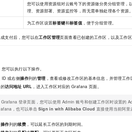
一个 AI 助手
即刻拥有 DeepSeek-R1 满血版
超强辅助，Bol
您可以使用资源组对云账号下的资源做分类分组管理，
在企业官网、通讯软件中为客户提供 AI 客服
多种方案随心选，轻松解锁专属 DeepSeek
理、资源部署、资源监控等，而无需单独处理各个资源
为工作区设置
标签键
和
标签值
，便于分组管理。
完成支付后，您可以在
工作区管理
页面查看已创建的工作区，以及工作
，您可以执行以下操作。
区
ID
或右侧
操作
列的
管理
，查看或修改工作区的基本信息，并管理工作
区的
访问地址
URL
，进入工作区对应的
Grafana
页面。
Grafana
登录页面，您可以使用
Admin
账号和创建工作区时设置的
A
rafana，也可以单击
Sign in with Alibaba Cloud
直接使用当前阿里
区
操作
列的
续费
，可以延长工作区的到期时间。