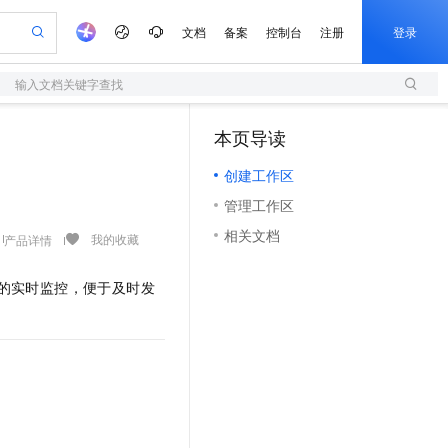
文档
备案
控制台
注册
登录
输入文档关键字查找
验
作计划
器
AI 活动
专业服务
服务伙伴合作计划
开发者社区
加入我们
服务平台百炼
阿里云 OPC 创新助力计划
本页导读
（1）
一站式生成采购清单，支持单品或批量购买
S
可编辑精美 PPT 文稿
S产品伙伴计划（繁花）
峰会
造的大模型服务与应用开发平台
轻量应用服务器
Agency Agents：拥有专属领域专家
AI 生产力先锋
Al MaaS 服务伙伴赋能合作
域名
博文
Careers
至高可申请百万元
创建工作区
性可伸缩的云计算服务
 轻松生成专业的 PPT
开启高性价比 AI 编程新体验
先锋实践拓展 AI 生产力的边界
快速构建应用程序和网站，即刻迈出上云第一步
多领域专家智能体,一键组建 AI 虚拟交付团队
Token 补贴，五大权
计划
海大会
伙伴信用分合作计划
商标
问答
社会招聘
管理工作区
益加速 OPC 成功
S
帕鲁游戏服务器
数字证书管理服务（原SSL证书）
HappyHorse 打造一站式影视创作平台
飞天发布时刻
HOT
划
备案
电子书
校园招聘
相关文档
联机服务器，轻松开启游戏
视频创作，一键激活电商全链路生产力
全托管，含MySQL、PostgreSQL、SQL Server、MariaDB多引擎
实现全站HTTPS，呈现可信的WEB访问
所见，即是所愿
可视化编排打通从文字构思到成片全链路闭环
我的收藏
产品详情
更多支持
划
公司注册
镜像站
视频生成
语音识别与合成
 智能体与工作流应用
短信服务
漫剧工坊：一站式动画创作平台
AI 实训营
数据的实时监控，便于及时发
合作伙伴培训与认证
划
上云迁移
的智能体编程平台
站生成，高效打造优质广告素材
通过阿里云百炼高效搭建AI应用,助力高效开发
快速生产连贯的高质量长漫剧
从基础到进阶，Agent 创客手把手教你
国内短信简单易用，安全可靠，秒级触达，全球覆盖200+国家和地区。
e-1.1-T2V
Qwen3-TTS-Flash
lScope
我要反馈
查询合作伙伴
畅细腻的高质量视频
离线语音合成大模型，多语言方言自适应，低延迟高稳定
n Alibaba Cloud ISV 合作
代维服务
olarDB
建企业门户网站
大数据开发治理平台 DataWorks
10 分钟搭建微信、支付宝小程序
创新加速
ope
登录合作伙伴管理后台
我要建议
站，无忧落地极速上线
以可视化方式快速构建移动和 PC 门户网站
100%兼容MySQL、PostgreSQL，兼容Oracle，支持集中和分布式
高效部署网站，快速应用到小程序
Data Agent 驱动的一站式 Data+AI 开发治理平台
e-1.1-I2V
Cosyvoice-V3-Flash
安全
畅自然，细节丰富
高表现力语音合成大模型，语音克隆听感自然
我要投诉
上云场景组合购
伴
边界网络安全防护产品
漫剧创作，剧本、分镜、视频高效生成
覆盖90%+业务场景，专享组合折扣价
2V
VPN
Fun-ASR