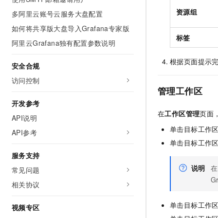
10 分钟在聊天系统中增加
专有云
资源组
多阿里云账号云服务大盘配置
如何将共享版大盘导入Grafana专家版
标签
阿里云Grafana独有配置参数说明
根据页面提示
安全合规
访问控制
管理工作区
开发参考
在
工作区管理
页面
API说明
单击目标工作
API参考
单击目标工作
服务支持
说明
在
常见问题
G
相关协议
单击目标工作
视频专区