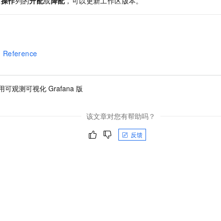
区
操作
列的
升配
或
降配
，可以更新工作区版本。
 Reference
可观测可视化 Grafana 版
该文章对您有帮助吗？
反馈