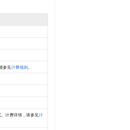
文戏情感细腻自然，动作戏激烈拳拳到肉，实现更强表演能力
支持中英文自由切换，具备更强的噪声鲁棒性
云聚AI 严选权益
SSL 证书
，一键激活高效办公新体验
精选AI产品，从模型到应用全链提效
堡垒机
AI 用量加速计划
应用
防火墙
、识别商机，让客服更高效、服务更出色。
新老同享，达量后返
千问办公
主机安全
NEW
的智能体编程平台
一站式AI生产力平台
AI 应用及服务市场
伶鹊
企业级人与Agent协作平台，接入和调度多个数字员工
智能客服平台，对话机器人、对话分析、智能外呼
AI 应用
请参见
计费规则
。
大模型服务平台百炼 - 全妙
大模型
应用创作平台
多模态内容创作工具，已接入 DeepSeek
自然语言处理
。
数据标注
机器学习
式。
计费详情，请参见
计
息提取
与 AI 智能体进行实时音视频通话
从文本、图片、视频中提取结构化的属性信息
构建支持视频理解的 AI 音视频实时通话应用