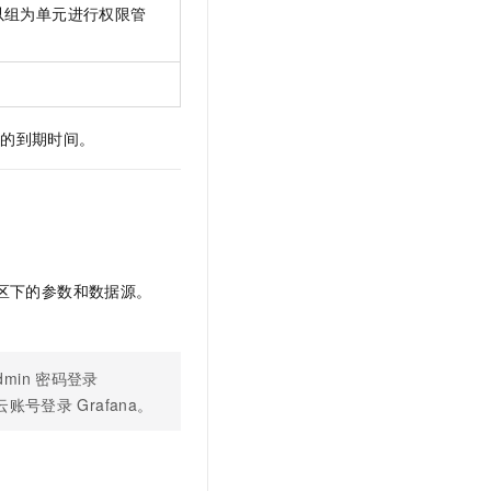
t.diy 一步搞定创意建站
构建大模型应用的安全防护体系
以组为单元进行权限管
通过自然语言交互简化开发流程,全栈开发支持
通过阿里云安全产品对 AI 应用进行安全防护
。
区的到期时间。
区下的参数和数据源。
dmin
密码登录
云账号登录
Grafana。