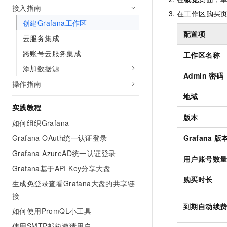
接入指南
AI 产品 免费试用
网络
安全
云开发大赛
在工作区购买
Tableau 订阅
1亿+ 大模型 tokens 和 
创建Grafana工作区
可观测
入门学习赛
中间件
AI空中课堂在线直播课
配置项
云服务集成
140+云产品 免费试用
大模型服务
上云与迁云
产品新客免费试用，最长1
数据库
跨账号云服务集成
工作区名称
生态解决方案
千问AI平台-Token Plan
添加数据源
企业出海
大模型ACA认证体验
大数据计算
Admin 密码
助力企业全员 AI 认知与能
操作指南
行业生态解决方案
政企业务
媒体服务
地域
千问AI平台-模型体验
开发者生态解决方案
实践教程
在线体验全尺寸、多种模态
企业服务与云通信
版本
AI 开发和 AI 应用解决
如何组织Grafana
Happy 系列大模型
域名与网站
Grafana OAuth统一认证登录
Grafana
版
Grafana AzureAD统一认证登录
终端用户计算
用户账号数
Grafana基于API Key分享大盘
Serverless
大模型解决方案
购买时长
生成免登录查看Grafana大盘的共享链
接
开发工具
快速部署 Dify，高效搭建 
到期自动续
如何使用PromQL小工具
迁移与运维管理
使用SMTP邮箱邀请用户