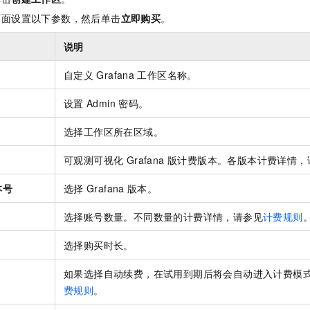
服务生态伙伴
视觉 Coding、空间感知、多模态思考等全面升级
1M上下文，专为长程任务能力而生
云工开物
企业应用
Night Plan 支持 Qwen 3.8-Max
AI 办公
NEW
页面设置以下参数，然后单击
立即购买
。
Red Hat
30+ 款产品免费体验
夜间 5 折，Qwen/Meoo/TokenPlan 客户专享
AI智能应用
科研合作
ERP
堂（旗舰版）
SUSE
说明
智能客服
AI 应用构建
大模型原生
CRM
2个月
自动承接线索
自定义
Grafana
工作区名称。
建站小程序
Qoder
大模型服务平台百炼-应用模版
OA 办公系统
HOT
NEW
设置
Admin
密码。
面向真实软件
个人版上线、团队版降价；千问3.8-Max首发发尝鲜
丰富多元化的应用模版和解决方案
力提升
财税管理
模板建站
选择工作区所在区域。
万有无界
大模型服务平台百炼-智能体
400电话
定制建站
的模型效果
灵活可视化地构建企业级 Agent
可观测可视化 Grafana 版计费版本。
各版本计费详情，
方案
广告营销
模板小程序
秒悟
人工智能平台 PAI
本号
选择
Grafana
版本。
定制小程序
云端极速 AI 
新一代 AI 视频生成模型，深度适配广告营销等场景
AI Native 的算法工程平台，一站式完成建模、训练、推理服务部署
APP 开发
量
选择账号数量。
不同数量的计费详情，请参见
计费规则
建站系统
选择购买时长。
如果选择自动续费，在试用到期后将会自动进入计费模
AI 应用
10分钟微调：让0.6B模型媲美235B模型
多模态数据信
费
费规则
。
依托云原生高可用架构,实现Dify私有化部署
用1%尺寸在特定领域达到大模型90%以上效果