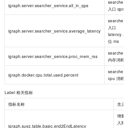
searcher
igraph.server.searcher_service.all_in_qps
入口
qps
searcher
入口
igraph.server.searcher_service.average_latency
latency 单
位
ms
searcher
igraph.server.searcher_service.proc_mem_rss
内存消耗
searcher
igraph.docker.cpu.total.used.percent
cpu 消耗
Label 相关指标
指标名称
含义
增量
入到
igraph.suez.table.basic.end2EndLatency