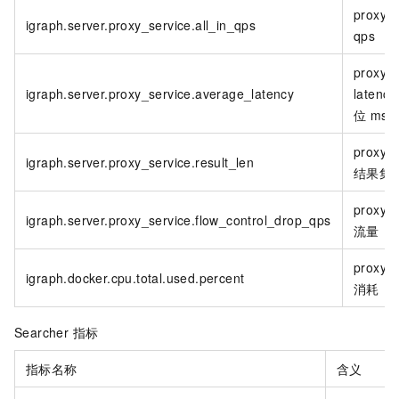
proxy
igraph.server.proxy_service.all_in_qps
qps
proxy
igraph.server.proxy_service.average_latency
latenc
位
ms
proxy
igraph.server.proxy_service.result_len
结果集
proxy d
igraph.server.proxy_service.flow_control_drop_qps
流量
proxy 
igraph.docker.cpu.total.used.percent
消耗
Searcher 指标
指标名称
含义