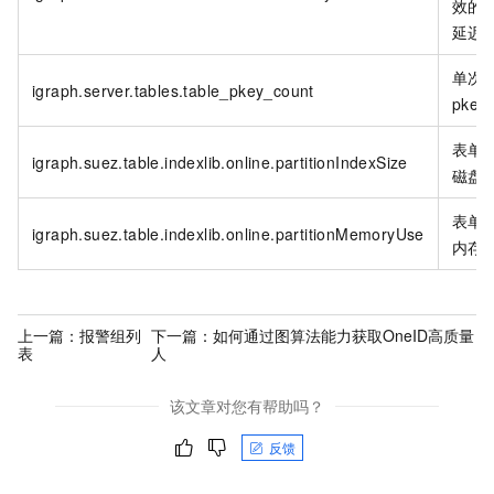
效的
延迟
单次
igraph.server.tables.table_pkey_count
pkey
表单 p
igraph.suez.table.indexlib.online.partitionIndexSize
磁盘
表单 p
igraph.suez.table.indexlib.online.partitionMemoryUse
内存
上一篇：
报警组列
下一篇：
如何通过图算法能力获取OneID高质量
表
人
该文章对您有帮助吗？
反馈