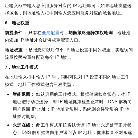
址输入框中输入您应用服务对应的
IP
地址即可，如果地址类型选
择域名，则地址输入框中则输入您应用服务对应的域名地址。
6 . 地址权重
前提条件：
只有在
全局配置
时，
均衡策略选择加权轮询
，地址池
内添加
IP
地址才会提供权重配置入口。
地址权重
：是指您可以对每个
IP
地址设置不同的权重，实现访问
流量按照权重分配到每个
IP
地址。
7 . 地址工作模式
在地址输入框中输入
IP
时，同时可以对
IP
设置不同的地址工作
模式，地址工作模式包含三种类型：
智能返回：
默认启用的工作模式。根据健康检查状态，对
IP
地址进行动态选择，即
IP
地址健康检查正常时，DNS
解析向
用户返回
IP
地址；IP
地址异常时，系统则会将异常的
IP
地
址暂时删除。
永远在线：
此工作模式系统将认为该
IP
地址永远处于正常状
态，DNS
解析始终向用户返回该
IP
地址，健康检查不对永远