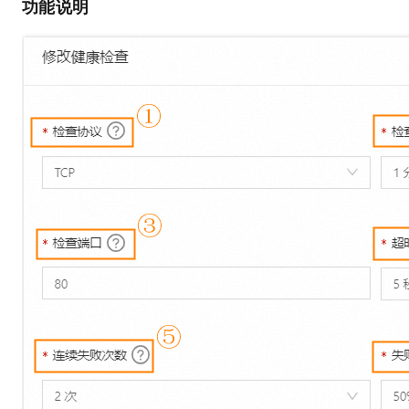
功能说明
AI 产品 免费试用
网络
安全
云开发大赛
Tableau 订阅
1亿+ 大模型 tokens 和 
可观测
入门学习赛
中间件
AI空中课堂在线直播课
140+云产品 免费试用
大模型服务
上云与迁云
产品新客免费试用，最长1
数据库
生态解决方案
千问AI平台-Token Plan
企业出海
大模型ACA认证体验
大数据计算
助力企业全员 AI 认知与能
行业生态解决方案
政企业务
媒体服务
千问AI平台-模型体验
开发者生态解决方案
在线体验全尺寸、多种模态
企业服务与云通信
AI 开发和 AI 应用解决
Happy 系列大模型
域名与网站
终端用户计算
Serverless
大模型解决方案
开发工具
快速部署 Dify，高效搭建 
迁移与运维管理