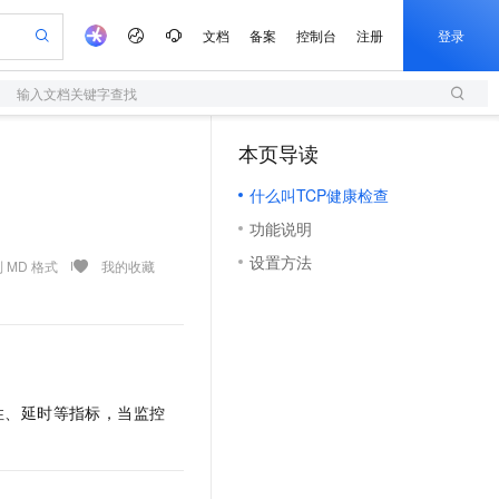
文档
备案
控制台
注册
登录
输入文档关键字查找
验
作计划
器
AI 活动
专业服务
服务伙伴合作计划
开发者社区
加入我们
服务平台百炼
阿里云 OPC 创新助力计划
本页导读
（1）
一站式生成采购清单，支持单品或批量购买
S
io：打造专属 AI 语音助手
S产品伙伴计划（繁花）
峰会
造的大模型服务与应用开发平台
轻量应用服务器
一句话生成原生可编辑精美 PPT 文稿
AI 生产力先锋
Al MaaS 服务伙伴赋能合作
域名
博文
Careers
至高可申请百万元
什么叫TCP健康检查
性可伸缩的云计算服务
开启高性价比 AI 编程新体验
Qwen-Audio-3.0-Realtime 端到端实时语音角色扮演
输入一句话想法, 轻松生成专业的 PPT
先锋实践拓展 AI 生产力的边界
快速构建应用程序和网站，即刻迈出上云第一步
Token 补贴，五大权
计划
海大会
伙伴信用分合作计划
商标
问答
社会招聘
功能说明
益加速 OPC 成功
S
eek-V4-Pro
数字证书管理服务（原SSL证书）
一键部署幻兽帕鲁游戏服务器
飞天发布时刻
HOT
划
备案
电子书
校园招聘
设置方法
pSeek-V4-Pro
视频创作，一键激活电商全链路生产力
全托管，含MySQL、PostgreSQL、SQL Server、MariaDB多引擎
实现全站HTTPS，呈现可信的WEB访问
一键购买专属联机服务器，轻松开启游戏
所见，即是所愿
 MD 格式
我的收藏
更多支持
划
公司注册
镜像站
视频生成
语音识别与合成
专属 QwenPaw
短信服务
漫剧工坊：一站式动画创作平台
AI 实训营
HOT
合作伙伴培训与认证
划
上云迁移
的智能体编程平台
站生成，高效打造优质广告素材
从聊天伙伴进化为能主动干活的本地数字员工
快速生产连贯的高质量长漫剧
从基础到进阶，Agent 创客手把手教你
国内短信简单易用，安全可靠，秒级触达，全球覆盖200+国家和地区。
e-1.1-T2V
Qwen3-TTS-Flash
lScope
我要反馈
查询合作伙伴
畅细腻的高质量视频
离线语音合成大模型，多语言方言自适应，低延迟高稳定
n Alibaba Cloud ISV 合作
代维服务
olarDB
建企业门户网站
大数据开发治理平台 DataWorks
10 分钟搭建微信、支付宝小程序
创新加速
ope
登录合作伙伴管理后台
我要建议
站，无忧落地极速上线
以可视化方式快速构建移动和 PC 门户网站
100%兼容MySQL、PostgreSQL，兼容Oracle，支持集中和分布式
高效部署网站，快速应用到小程序
Data Agent 驱动的一站式 Data+AI 开发治理平台
性、延时等指标，当监控
e-1.1-I2V
Cosyvoice-V3-Flash
安全
畅自然，细节丰富
高表现力语音合成大模型，语音克隆听感自然
我要投诉
上云场景组合购
伴
边界网络安全防护产品
漫剧创作，剧本、分镜、视频高效生成
覆盖90%+业务场景，专享组合折扣价
2V
VPN
Fun-ASR