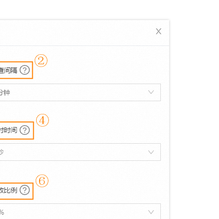
服务生态伙伴
视觉 Coding、空间感知、多模态思考等全面升级
1M上下文，专为长程任务能力而生
云工开物
企业应用
Night Plan 支持 Qwen 3.8-Max
AI 办公
NEW
Red Hat
30+ 款产品免费体验
夜间 5 折，Qwen/Meoo/TokenPlan 客户专享
AI智能应用
科研合作
ERP
堂（旗舰版）
SUSE
智能客服
AI 应用构建
大模型原生
CRM
2个月
自动承接线索
建站小程序
Qoder
大模型服务平台百炼-应用模版
OA 办公系统
HOT
NEW
面向真实软件
个人版上线、团队版降价；千问3.8-Max首发发尝鲜
丰富多元化的应用模版和解决方案
力提升
财税管理
模板建站
万有无界
大模型服务平台百炼-智能体
400电话
定制建站
的模型效果
灵活可视化地构建企业级 Agent
方案
广告营销
模板小程序
秒悟
人工智能平台 PAI
定制小程序
云端极速 AI 
新一代 AI 视频生成模型，深度适配广告营销等场景
AI Native 的算法工程平台，一站式完成建模、训练、推理服务部署
APP 开发
建站系统
AI 应用
10分钟微调：让0.6B模型媲美235B模型
多模态数据信
依托云原生高可用架构,实现Dify私有化部署
用1%尺寸在特定领域达到大模型90%以上效果