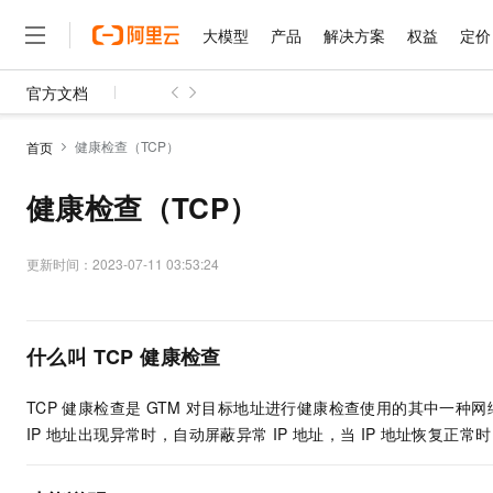
大模型
产品
解决方案
权益
定价
官方文档
大模型
产品
解决方案
权益
定价
云市场
伙伴
服务
了解阿里云
精选产品
精选解决方案
普惠上云
产品定价
精选商城
成为销售伙伴
售前咨询
为什么选择阿里云
千问AI平台
健康检查（TCP）
首页
了解云产品的定价详情
大模型服务平台百炼
千问办公，解锁你的工作
普惠上云 官方力荐
分销伙伴
在线服务
网站建设
什么是云计算
大
大模型服务与应用平台
企业级Agent产品，直接
云服务器38元/年起，超
健康检查（TCP）
咨询伙伴
多端小程序
技术领先
云上成本管理
售后服务
千问大模型
Agency Agents：拥
官方推荐返现计划
大模型
大模型
精选产品
精选解决方案
Salesforce 国际版订阅
稳定可靠
管理和优化成本
多元化、高性能、安全可靠
推荐新用户得奖励，单订单
更新时间：
2023-07-11 03:53:24
销售伙伴合作计划
自助服务
友盟天域
安全合规
人工智能与机器学习
AI
文本生成
无影云电脑
HappyHorse 打造一
云工开物
无影生态合作计划
在线服务
观测云
分析师报告
随时随地安全接入的云上超
高校专属算力普惠，学生认
计算
互联网应用开发
Qwen3.8-Max
HOT
什么叫
TCP
健康检查
Salesforce On Alibaba C
工单服务
智能体时代全能旗舰模型
Tuya 物联网平台阿里云
研究报告与白皮书
云解析DNS
快速拥有专属 OpenClaw
Consulting Partner 合
大数据
容器
免费试用
短信专区
TCP
健康检查是
GTM
对目标地址进行健康检查使用的其中一种网络
蓝凌 OA
Qwen3.7-Plus
AI 大模型销售与服务生
现代化应用
存储
天池大赛
IP
地址出现异常时，自动屏蔽异常
IP
地址，当
IP
地址恢复正常时
能看、能想、能动手的多模
云原生大数据计算服务 Max
解决方案免费试用 新老
电子合同
面向分析的企业级SaaS模
最高领取价值200元试用
安全
网络与CDN
AI 算法大赛
Qwen3-VL-Plus
畅捷通