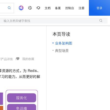
文档
备案
控制台
注册
登录
输入文档关键字查找
验
作计划
器
AI 活动
专业服务
服务伙伴合作计划
开发者社区
加入我们
服务平台百炼
阿里云 OPC 创新助力计划
本页导读
（1）
一站式生成采购清单，支持单品或批量购买
S
可编辑精美 PPT 文稿
S产品伙伴计划（繁花）
峰会
造的大模型服务与应用开发平台
轻量应用服务器
Agency Agents：拥有专属领域专家
AI 生产力先锋
Al MaaS 服务伙伴赋能合作
域名
博文
Careers
至高可申请百万元
业务架构图
性可伸缩的云计算服务
 轻松生成专业的 PPT
开启高性价比 AI 编程新体验
先锋实践拓展 AI 生产力的边界
快速构建应用程序和网站，即刻迈出上云第一步
多领域专家智能体,一键组建 AI 虚拟交付团队
Token 补贴，五大权
计划
海大会
伙伴信用分合作计划
商标
问答
社会招聘
典型场景
益加速 OPC 成功
S
帕鲁游戏服务器
数字证书管理服务（原SSL证书）
HappyHorse 打造一站式影视创作平台
飞天发布时刻
HOT
划
备案
电子书
校园招聘
联机服务器，轻松开启游戏
视频创作，一键激活电商全链路生产力
全托管，含MySQL、PostgreSQL、SQL Server、MariaDB多引擎
实现全站HTTPS，呈现可信的WEB访问
所见，即是所愿
可视化编排打通从文字构思到成片全链路闭环
我的收藏
产品详情
更多支持
划
公司注册
镜像站
视频生成
语音识别与合成
 智能体与工作流应用
短信服务
漫剧工坊：一站式动画创作平台
AI 实训营
算资源的方式，为
Redis、
合作伙伴培训与认证
划
上云迁移
的智能体编程平台
站生成，高效打造优质广告素材
通过阿里云百炼高效搭建AI应用,助力高效开发
快速生产连贯的高质量长漫剧
从基础到进阶，Agent 创客手把手教你
国内短信简单易用，安全可靠，秒级触达，全球覆盖200+国家和地区。
e-1.1-T2V
Qwen3-TTS-Flash
学习的能力，从而更好的解
lScope
我要反馈
查询合作伙伴
畅细腻的高质量视频
离线语音合成大模型，多语言方言自适应，低延迟高稳定
n Alibaba Cloud ISV 合作
代维服务
olarDB
建企业门户网站
大数据开发治理平台 DataWorks
10 分钟搭建微信、支付宝小程序
创新加速
ope
登录合作伙伴管理后台
我要建议
站，无忧落地极速上线
以可视化方式快速构建移动和 PC 门户网站
100%兼容MySQL、PostgreSQL，兼容Oracle，支持集中和分布式
高效部署网站，快速应用到小程序
Data Agent 驱动的一站式 Data+AI 开发治理平台
e-1.1-I2V
Cosyvoice-V3-Flash
安全
畅自然，细节丰富
高表现力语音合成大模型，语音克隆听感自然
我要投诉
上云场景组合购
伴
边界网络安全防护产品
漫剧创作，剧本、分镜、视频高效生成
覆盖90%+业务场景，专享组合折扣价
2V
VPN
Fun-ASR