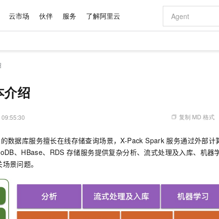
云市场
伙伴
服务
了解阿里云
AI 特惠
数据与 API
成为产品伙伴
企业增值服务
最佳实践
价格计算器
AI 场景体
基础软件
产品伙伴合
阿里云认证
市场活动
配置报价
大模型
绍
自助选配和估算价格
步到位
域名与网站
智启 AI 普惠权益
产品生态集成认证中心
企业支持计划
云上春晚
Qwen Audio：打造专属 AI 语音助手
千问官方 MaaS 平台，为开发者和 Agent 而生，新用户赠送 1 亿 + tokens 额度
云服务器 EC
一句话生成原生
AI Coding
阿里云Maa
2026 阿里云
为企业打
数据集
Windows
大模型认证
模型
NEW
NEW
格式还原
值低价云产品抢先购
提供智能易用的域名与建站服务
至高享 1亿+免费 tokens，加速 Al 应用落地
Qwen-Audio-3.0-Realtime 端到端实时语音角色扮演
安全可靠、弹
输入一句话想法,
智能编程，一键
基本介绍
产品生态伙伴
专家技术服务
云上奥运之旅
弹性计算合作
阿里云中企出
手机三要素
宝塔 Linux
全部认证
价格优势
开源旗舰模型
对象存储 OSS
即刻拥有 DeepSeek-V4-Pro
阿里云 OPC 创新助力计划
云数据库 RD
一键部署幻兽
AI 电商营销
产品生态伙伴工作台
企业增值服务台
云栖战略参考
云存储合作计
云栖大会
身份实名认证
CentOS
训练营
推动算力普惠，释放技术红利
的大模型服务
最高返9万
真正可用的 1M 上下文,一次完成代码全链路开发
轻松解锁专属 DeepSeek-V4-Pro
至高百万元 Token 补贴，加速一人公司成长
稳定、安全、高性价比、高性能的云存储服务
一键购买专属
从图文生成到
复制 MD 格式
 09:55:30
云上的中国
数据库合作计
活动全景
短信
Docker
图片和
自进化智能体
人工智能平台 PAI
5 分钟轻松部署专属 QwenPaw
Token Plan 模型订阅计划
Qoder
高效搭建 AI
AI 广告创作
企业成长
大模型
NEW
HOT
信息公告
的数据库服务擅长在线存储查询场景，X-Pack Spark
服务通过外部计
看见新力量
云网络合作计
OCR 文字识别
JAVA
级电脑
越聪明
证享300元代金券
一站式AI开发、训练和推理服务
Qwen3.8-Max 首发尝鲜，限时加量 10 倍，夜间低至2折
从聊天伙伴进化为能主动干活的本地数字员工
面向真实软件
图文、视频一
Kimi-K3
HappyHors
goDB、HBase、RDS
存储服务提供复杂分析、流式处理及入库、机器
NEW
魔搭 Mode
loud
服务实践
官网公告
Kimi 最新旗舰模型，长程编程与推理利器
让文字生成流
金融模力时刻
Salesforce O
版
关场景问题。
发票查验
全能环境
Qoder CN
Claude Code + GStack 打造工程团队
千问办公，限时限量积分加倍
云原生数据库 P
低代码高效构
AI 建站
NEW
作计划
计划
创新中心
魔搭 ModelSc
健康状态
让AI从“聊天伙伴”进化为能干活的“数字员工”
覆盖公网/内网、递归/权威、移动APP等全场景解析服务
安装技能 GStack，拥有专属 AI 工程团队
你的AI工作搭子，覆盖日常办公高频场景
基于千问大模型等，支持代码智能生成、研发智能问答
0 代码专业建
客户案例
天气预报查询
操作系统
Deepseek-v4-pro
HappyHors
态合作计划
态智能体模型
旗舰 MoE 大模型，百万上下文与顶尖推理能力
图生视频，流
Compute
同享
容器服务 Kubernetes 版 ACK
万小智 AI 建站低至 15元/月
云防火墙
AI 短剧/漫剧
快递物流查询
WordPress
成为服务伙
高校合作
式云数据仓库
点，立即开启云上创新
提供一站式管理容器应用的 K8s 服务
送.CN域名，送备案服务码
云原生的云上
AI助力短剧
GLM-5.2
Wan2.7-T
Ubuntu