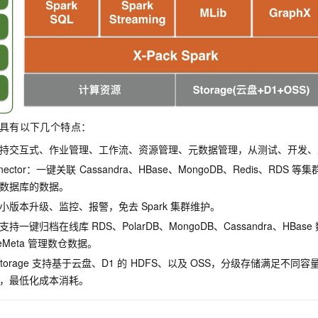
服务生态伙伴
视觉 Coding、空间感知、多模态思考等全面升级
1M上下文，专为长程任务能力而生
云工开物
企业应用
Night Plan 支持 Qwen 3.8-Max
AI 办公
NEW
Red Hat
30+ 款产品免费体验
夜间 5 折，Qwen/Meoo/TokenPlan 客户专享
AI智能应用
科研合作
ERP
堂（旗舰版）
SUSE
智能客服
AI 应用构建
大模型原生
CRM
2个月
自动承接线索
建站小程序
Qoder
大模型服务平台百炼-应用模版
OA 办公系统
HOT
NEW
面向真实软件
个人版上线、团队版降价；千问3.8-Max首发发尝鲜
丰富多元化的应用模版和解决方案
力提升
财税管理
模板建站
具有以下几个特点：
万有无界
大模型服务平台百炼-智能体
400电话
定制建站
持交互式、作业管理、工作流、资源管理、元数据管理，从测试、开发、
的模型效果
灵活可视化地构建企业级 Agent
nnector：一键关联
Cassandra、HBase、MongoDB、Redis、RDS
等集
方案
广告营销
模板小程序
秒悟
人工智能平台 PAI
数据库的数据。
定制小程序
云端极速 AI 
新一代 AI 视频生成模型，深度适配广告营销等场景
AI Native 的算法工程平台，一站式完成建模、训练、推理服务部署
小版本升级、监控、报警，免去
Spark
集群维护。
APP 开发
支持一键归档在线库
RDS、PolarDB、MongoDB、Cassandra、HBase
eMeta
管理数仓数据。
建站系统
orage
支持基于云盘、D1
的
HDFS、以及
OSS，分级存储满足不同容
，最低化成本消耗。
AI 应用
10分钟微调：让0.6B模型媲美235B模型
多模态数据信
依托云原生高可用架构,实现Dify私有化部署
用1%尺寸在特定领域达到大模型90%以上效果