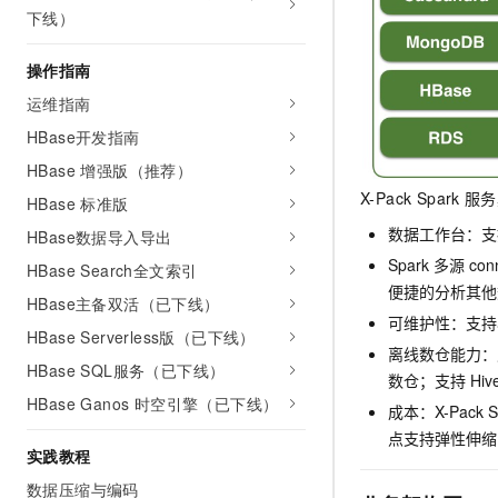
下线）
AI 产品 免费试用
网络
安全
云开发大赛
Tableau 订阅
1亿+ 大模型 tokens 和 
可观测
入门学习赛
操作指南
中间件
AI空中课堂在线直播课
140+云产品 免费试用
大模型服务
运维指南
上云与迁云
产品新客免费试用，最长1
数据库
生态解决方案
HBase开发指南
千问AI平台-Token Plan
企业出海
大模型ACA认证体验
大数据计算
HBase 增强版（推荐）
助力企业全员 AI 认知与能
行业生态解决方案
X-Pack Spark
服务
政企业务
HBase 标准版
媒体服务
千问AI平台-模型体验
开发者生态解决方案
数据工作台：支
HBase数据导入导出
在线体验全尺寸、多种模态
企业服务与云通信
Spark
多源
co
AI 开发和 AI 应用解决
HBase Search全文索引
Happy 系列大模型
便捷的分析其他
域名与网站
HBase主备双活（已下线）
可维护性：支持
HBase Serverless版（已下线）
终端用户计算
离线数仓能力：
HBase SQL服务（已下线）
数仓；支持
Hiv
Serverless
大模型解决方案
HBase Ganos 时空引擎（已下线）
成本：X-Pack St
开发工具
点支持弹性伸缩
快速部署 Dify，高效搭建 
实践教程
迁移与运维管理
数据压缩与编码