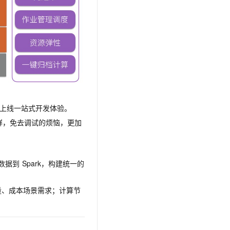
文戏情感细腻自然，动作戏激烈拳拳到肉，实现更强表演能力
支持中英文自由切换，具备更强的噪声鲁棒性
云聚AI 严选权益
SSL 证书
，一键激活高效办公新体验
精选AI产品，从模型到应用全链提效
堡垒机
AI 用量加速计划
应用
防火墙
、识别商机，让客服更高效、服务更出色。
新老同享，达量后返
千问办公
主机安全
NEW
的智能体编程平台
一站式AI生产力平台
AI 应用及服务市场
伶鹊
上线一站式开发体验。
企业级人与Agent协作平台，接入和调度多个数字员工
智能客服平台，对话机器人、对话分析、智能外呼
AI 应用
群，免去调试的烦恼，更加
大模型服务平台百炼 - 全妙
大模型
应用创作平台
多模态内容创作工具，已接入 DeepSeek
自然语言处理
数据到
Spark，构建统一的
数据标注
量、成本场景需求；计算节
机器学习
息提取
与 AI 智能体进行实时音视频通话
从文本、图片、视频中提取结构化的属性信息
构建支持视频理解的 AI 音视频实时通话应用