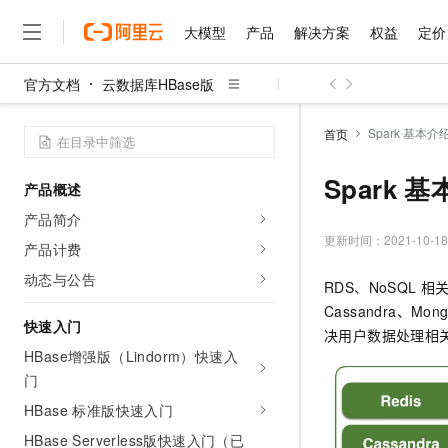
大模型
产品
解决方案
权益
定价
官方文档
云数据库HBase版
大模型
产品
解决方案
权益
定价
云市场
伙伴
服务
了解阿里云
精选产品
精选解决方案
普惠上云
产品定价
精选商城
成为销售伙伴
售前咨询
为什么选择阿里云
千问AI平台
Spark 基本介
首页
了解云产品的定价详情
大模型服务平台百炼
睿译宝，AI翻译排版一
普惠上云 官方力荐
分销伙伴
在线服务
网站建设
什么是云计算
大
大模型服务与应用平台
上传文档即自动完成翻译和
云服务器38元/年起，超
Spark 
产品概述
咨询伙伴
多端小程序
技术领先
云上成本管理
售后服务
千问大模型
GLM-5.2：长任务时代
官方推荐返现计划
大模型
产品简介
大模型
精选产品
精选解决方案
Salesforce 国际版订阅
稳定可靠
管理和优化成本
多元化、高性能、安全可靠
推荐新用户得奖励，单订单
更新时间：
2021-10-18
销售伙伴合作计划
产品计费
自助服务
友盟天域
安全合规
人工智能与机器学习
AI
文本生成
无影云电脑
Hermes Agent，打造
云工开物
动态与公告
RDS、NoSQL
相关
无影生态合作计划
在线服务
观测云
分析师报告
随时随地安全接入的云上超
自主进化，持久记忆，越用
高校专属算力普惠，学生认
计算
互联网应用开发
Qwen3.8-Max
Cassandra、Mon
HOT
Salesforce On Alibaba C
工单服务
快速入门
智能体时代全能旗舰模型
Tuya 物联网平台阿里云
研究报告与白皮书
决用户数据处理相
云解析DNS
快速拥有专属 OpenClaw
Consulting Partner 合
大数据
容器
HBase增强版（Lindorm）快速入
免费试用
短信专区
蓝凌 OA
Qwen3.7-Plus
门
AI 大模型销售与服务生
现代化应用
存储
天池大赛
能看、能想、能动手的多模
云原生大数据计算服务 Max
解决方案免费试用 新老
电子合同
HBase 标准版快速入门
面向分析的企业级SaaS模
最高领取价值200元试用
安全
网络与CDN
AI 算法大赛
Qwen3-VL-Plus
HBase Serverless版快速入门（已
畅捷通