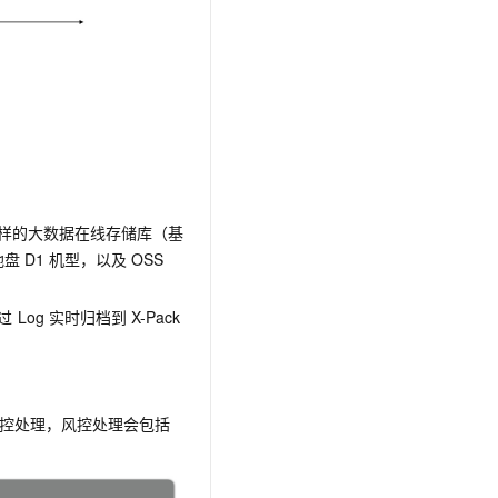
样的大数据在线存储库（基
地盘
D1
机型，以及
OSS
过
Log
实时归档到
X-Pack
控处理，风控处理会包括