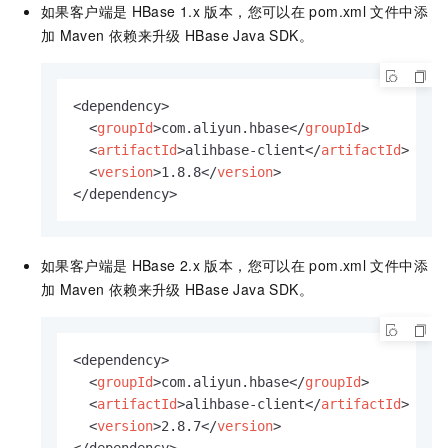
如果客户端是
HBase 1.x
版本，您可以在
pom.xml
文件中添
加
Maven
依赖来升级
HBase Java SDK。
<dependency>

<
groupId
>
com.aliyun.hbase
</
groupId
>
<
artifactId
>
alihbase-client
</
artifactId
>
<
version
>
1.8.8
</
version
>
</dependency>
如果客户端是
HBase 2.x
版本，您可以在
pom.xml
文件中添
加
Maven
依赖来升级
HBase Java SDK。
<dependency>

<
groupId
>
com.aliyun.hbase
</
groupId
>
<
artifactId
>
alihbase-client
</
artifactId
>
<
version
>
2.8.7
</
version
>