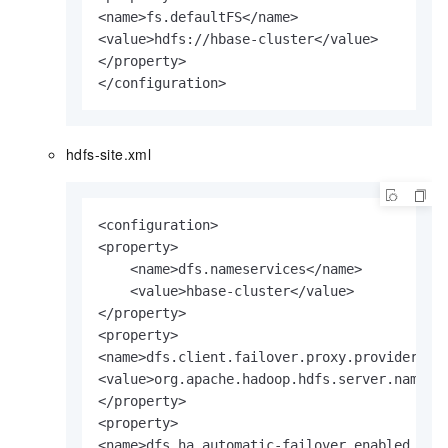
<name>fs.defaultFS</name>

<value>hdfs://hbase-cluster</value>

</property>

</configuration>
hdfs-site.xml
<configuration>

<property>

    <name>dfs.nameservices</name>

    <value>hbase-cluster</value>

</property>

<property>

<name>dfs.client.failover.proxy.provider.hba
<value>org.apache.hadoop.hdfs.server.namenod
</property>

<property>

<name>dfs.ha.automatic-failover.enabled.hbas