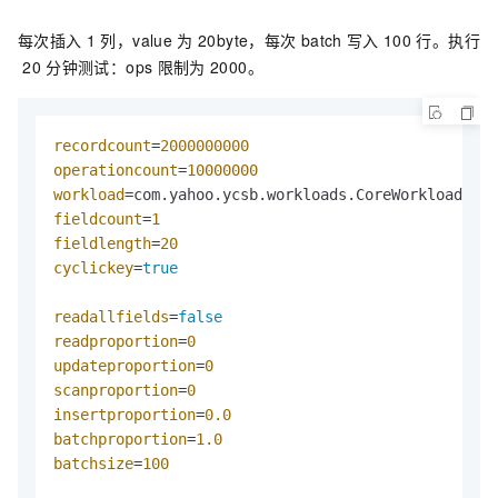
每次插入
1
列，value
为
20byte，每次
batch
写入
100
行。执行
20
分钟测试：ops
限制为
2000。
recordcount
=
2000000000
operationcount
=
10000000
workload
fieldcount
=
1
fieldlength
=
20
cyclickey
=
true
readallfields
=
false
readproportion
=
0
updateproportion
=
0
scanproportion
=
0
insertproportion
=
0.0
batchproportion
=
1.0
batchsize
=
100