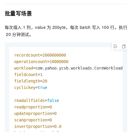
批量写场景
每次插入
1
列，value
为
20byte，每次
batch
写入
100
行。执行
20
分钟测试。
recordcount
=
2000000000
operationcount
=
10000000
workload
fieldcount
=
1
fieldlength
=
20
cyclickey
=
true
readallfields
=
false
readproportion
=
0
updateproportion
=
0
scanproportion
=
0
insertproportion
=
0.0