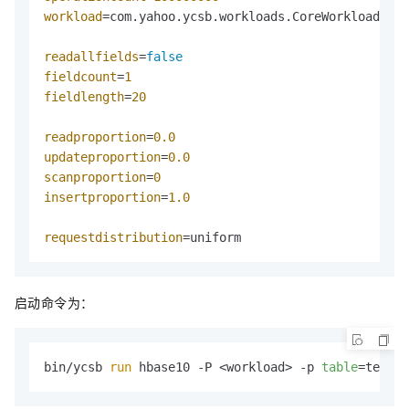
workload
=com.yahoo.ycsb.workloads.CoreWorkload

readallfields
=
false
fieldcount
=
1
fieldlength
=
20
readproportion
=
0.0
updateproportion
=
0.0
scanproportion
=
0
insertproportion
=
1.0
requestdistribution
=uniform
启动命令为：
bin/ycsb 
run
 hbase10 -P <workload> -p 
table
=test -