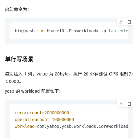
启动命令为：
bin/ycsb 
run
 hbase10 -P <workload> -p 
table
=test -
单行写场景
每次插入
1
列，value
为
20byte。执行
20
分钟测试
OPS
限制为
50000。
ycsb
的
workload
配置如下：
recordcount
=
2000000000
operationcount
=
100000000
workload
=com.yahoo.ycsb.workloads.CoreWorkload
