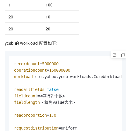
1
100
20
10
20
20
ycsb
的
workload
配置如下：
recordcount
=
5000000
operationcount
=
150000000
workload
=com.yahoo.ycsb.workloads.CoreWorkload

readallfields
=
false
fieldcount
fieldlength
=<每列value大小>

readproportion
=
1.0
requestdistribution
=uniform