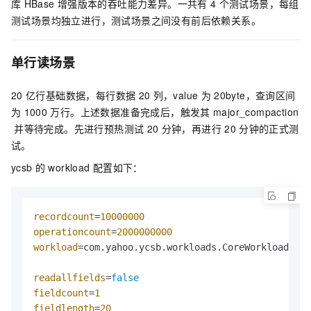
库
HBase
增强版本的吞吐能力差异。一共有
4
个测试场景，每组
测试场景均独立进行，测试场景之间没有前后依赖关系。
单行读场景
20
亿行基础数据，每行数据
20
列，value
为
20byte，查询区间
为
1000
万行。上述数据准备完成后，触发其
major_compaction
并等待完成。先进行预热测试
20
分钟，再进行
20
分钟的正式测
试。
ycsb
的
workload
配置如下：
recordcount
=
10000000
operationcount
=
2000000000
workload
=com.yahoo.ycsb.workloads.CoreWorkload

readallfields
=
false
fieldcount
=
1
fieldlength
=
20