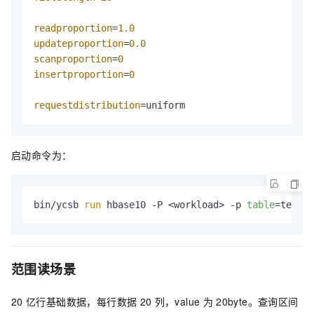
readproportion
=
1.0
updateproportion
=
0.0
scanproportion
=
0
insertproportion
=
0
requestdistribution
=uniform
启动命令为：
bin/ycsb 
run
 hbase10 -P <workload> -p 
table
=test -
范围读场景
20
亿行基础数据，每行数据
20
列，value
为
20byte。查询区间