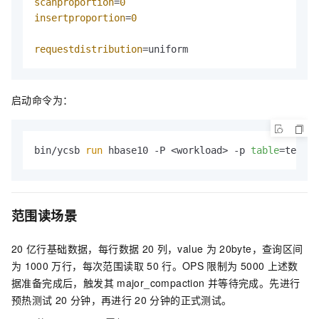
scanproportion
=
0
insertproportion
=
0
requestdistribution
=uniform
启动命令为：
bin/ycsb 
run
 hbase10 -P <workload> -p 
table
=test -
范围读场景
20
亿行基础数据，每行数据
20
列，value
为
20byte，查询区间
为
1000
万行，每次范围读取
50
行。OPS
限制为
5000
上述数
据准备完成后，触发其
major_compaction
并等待完成。先进行
预热测试
20
分钟，再进行
20
分钟的正式测试。