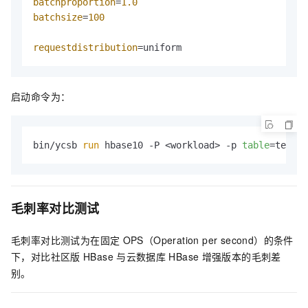
batchproportion
=
1.0
batchsize
=
100
requestdistribution
=uniform
启动命令为：
bin/ycsb 
run
 hbase10 -P <workload> -p 
table
=test -
毛刺率对比测试
毛刺率对比测试为在固定
OPS（Operation per second）的条件
下，对比社区版
HBase
与云数据库
HBase
增强版本的毛刺差
别。