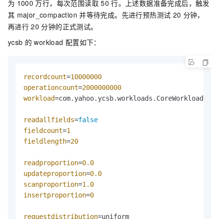
为
1000
万行，每次范围读取
50
行。上述数据准备完成后，触发
其
major_compaction
并等待完成。先进行预热测试
20
分钟，
再进行
20
分钟的正式测试。
ycsb
的
workload
配置如下：
recordcount
=
10000000
operationcount
=
2000000000
workload
=com.yahoo.ycsb.workloads.CoreWorkload

readallfields
=
false
fieldcount
=
1
fieldlength
=
20
readproportion
=
0.0
updateproportion
=
0.0
scanproportion
=
1.0
insertproportion
=
0
requestdistribution