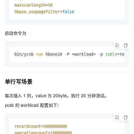
maxscanlength
=
50
hbase.usepagefilter
=
false
启动命令为
bin/ycsb 
run
 hbase10 -P <workload> -p 
table
=test -
单行写场景
每次插入
1
列，value
为
20byte。执行
20
分钟测试。
ycsb
的
workload
配置如下：
recordcount
=
2000000000
operationcount
=
100000000