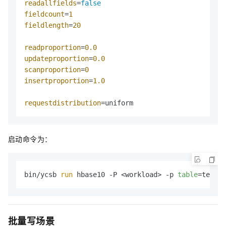
readallfields
=
false
fieldcount
=
1
fieldlength
=
20
readproportion
=
0.0
updateproportion
=
0.0
scanproportion
=
0
insertproportion
=
1.0
requestdistribution
=uniform
启动命令为：
bin/ycsb 
run
 hbase10 -P <workload> -p 
table
=testwr
批量写场景