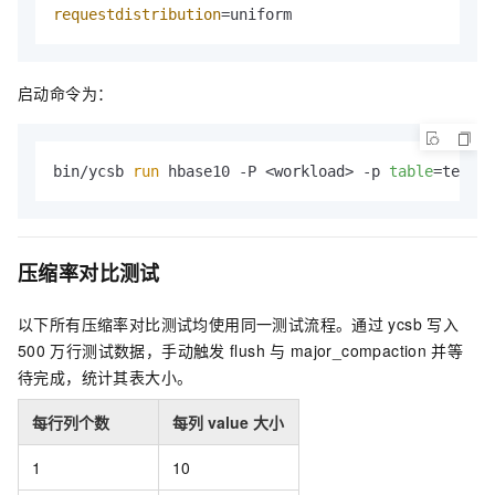
requestdistribution
=uniform
启动命令为：
bin/ycsb 
run
 hbase10 -P <workload> -p 
table
=testwr
压缩率对比测试
以下所有压缩率对比测试均使用同一测试流程。通过
ycsb
写入
500
万行测试数据，手动触发
flush
与
major_compaction
并等
待完成，统计其表大小。
每行列个数
每列
value
大小
1
10