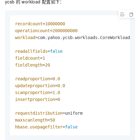
ycsb
的
workload
配置如下：
recordcount
=
10000000
operationcount
=
2000000000
workload
=com.yahoo.ycsb.workloads.CoreWorkload

readallfields
=
false
fieldcount
=
1
fieldlength
=
20
readproportion
=
0.0
updateproportion
=
0.0
scanproportion
=
1.0
insertproportion
=
0
requestdistribution
maxscanlength
=
50
hbase.usepagefilter
=
false