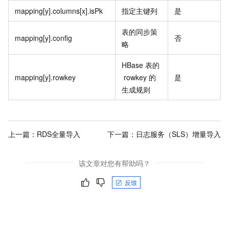
mapping[y].columns[x].isPk
指定主键列
是
表的同步策
mapping[y].config
否
略
HBase
表的
mapping[y].rowkey
rowkey
的
是
生成规则
上一篇：
RDS全量导入
下一篇：
日志服务（SLS）增量导入
该文章对您有帮助吗？
反馈