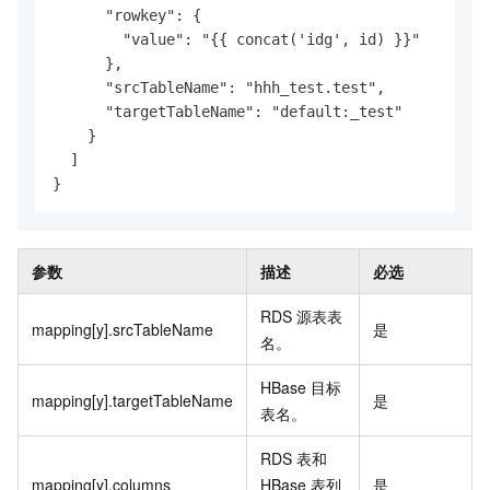
      "rowkey": {

        "value": "{{ concat('idg', id) }}"

      },

      "srcTableName": "hhh_test.test",

      "targetTableName": "default:_test"

    }

  ]

}
参数
描述
必选
RDS
源表表
mapping[y].srcTableName
是
名。
HBase
目标
mapping[y].targetTableName
是
表名。
RDS
表和
mapping[y].columns
HBase
表列
是