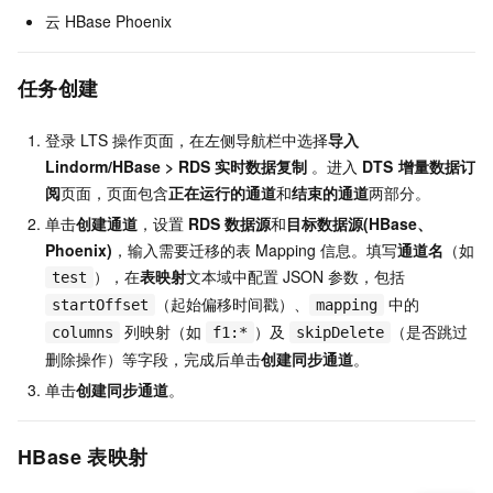
云
HBase Phoenix
任务创建
登录
LTS
操作页面，在左侧导航栏中选择
导入
Lindorm/HBase
>
RDS
实时数据复制
。进入
DTS
增量数据订
阅
页面，页面包含
正在运行的通道
和
结束的通道
两部分。
单击
创建通道
，设置
RDS
数据源
和
目标数据源(HBase、
Phoenix)
，输入需要迁移的表
Mapping
信息。填写
通道名
（如
），在
表映射
文本域中配置
JSON
参数，包括
test
（起始偏移时间戳）、
中的
startOffset
mapping
列映射（如
）及
（是否跳过
columns
f1:*
skipDelete
删除操作）等字段，完成后单击
创建同步通道
。
单击
创建同步通道
。
HBase
表映射