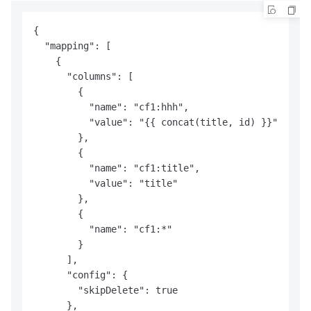
{

  "mapping": [

    {

      "columns": [

        {

          "name": "cf1:hhh",

          "value": "{{ concat(title, id) }}"

        },

        {

          "name": "cf1:title",

          "value": "title"

        },

        {

          "name": "cf1:*"

        }

      ],

      "config": {

        "skipDelete": true

      },
