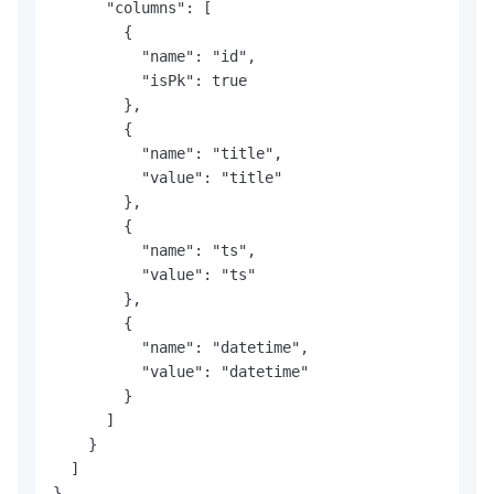
      "columns": [

        {

          "name": "id",

          "isPk": true

        },

        {

          "name": "title",

          "value": "title"

        },

        {

          "name": "ts",

          "value": "ts"

        },

        {

          "name": "datetime",

          "value": "datetime"

        }

      ]

    }

  ]

}