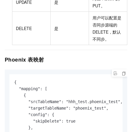
UPDATE
是
PUT。
用户可以配置是
否同步源端的
DELETE
是
DELETE，默认
不同步。
Phoenix
表映射
{

  "mapping": [

    {

      "srcTableName": "hhh_test.phoenix_test",

      "targetTableName": "phoenix_test",

      "config": {

        "skipDelete": true

      },
