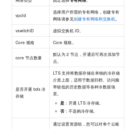
网络类型
固定选择
专有网络
。
选择用户所需的专有网络，创建专有
vpcId
网络请参见
创建专有网络和交换机
。
vswitchID
虚拟交换机
ID。
Core
规格
Core
规格。
默认为
2
节点，开通后可再次添加节
core
节点数量
点。
LTS
支持将数据存储在单独的冷存储
介质上面，适用于数据归档、访问频
率较低的历史数据等各种冷数据场
是否开通
bds
冷
景。
存储
是
：开通
LTS
冷存储。
否
：不选购冷存储。
通过设置资源组，您可以对单个云账