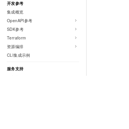
开发参考
集成概览
OpenAPI参考
SDK参考
Terraform
资源编排
CLI集成示例
服务支持
服务条款
服务等级协议SLA
视频专区
企业级HBase介绍
访问开源组件
为什么选择阿里云
大模型
产品和定
HBase主备双活方案