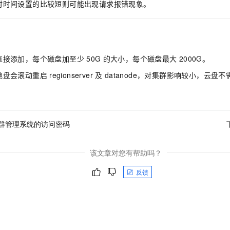
服务生态伙伴
时时间设置的比较短则可能出现请求报错现象。
视觉 Coding、空间感知、多模态思考等全面升级
1M上下文，专为长程任务能力而生
云工开物
企业应用
Night Plan 支持 Qwen 3.8-Max
AI 办公
NEW
Red Hat
30+ 款产品免费体验
夜间 5 折，Qwen/Meoo/TokenPlan 客户专享
AI智能应用
科研合作
ERP
堂（旗舰版）
SUSE
智能客服
AI 应用构建
大模型原生
CRM
2个月
自动承接线索
直接添加，每个磁盘加至少
50G
的大小，每个磁盘最大
2000G。
建站小程序
Qoder
大模型服务平台百炼-应用模版
OA 办公系统
HOT
NEW
地盘会滚动重启
regionserver
及
datanode，对集群影响较小，云盘
面向真实软件
个人版上线、团队版降价；千问3.8-Max首发发尝鲜
丰富多元化的应用模版和解决方案
力提升
财税管理
模板建站
万有无界
大模型服务平台百炼-智能体
400电话
定制建站
的模型效果
灵活可视化地构建企业级 Agent
方案
广告营销
模板小程序
群管理系统的访问密码
秒悟
人工智能平台 PAI
定制小程序
云端极速 AI 
新一代 AI 视频生成模型，深度适配广告营销等场景
AI Native 的算法工程平台，一站式完成建模、训练、推理服务部署
该文章对您有帮助吗？
APP 开发
反馈
建站系统
AI 应用
10分钟微调：让0.6B模型媲美235B模型
多模态数据信
依托云原生高可用架构,实现Dify私有化部署
用1%尺寸在特定领域达到大模型90%以上效果