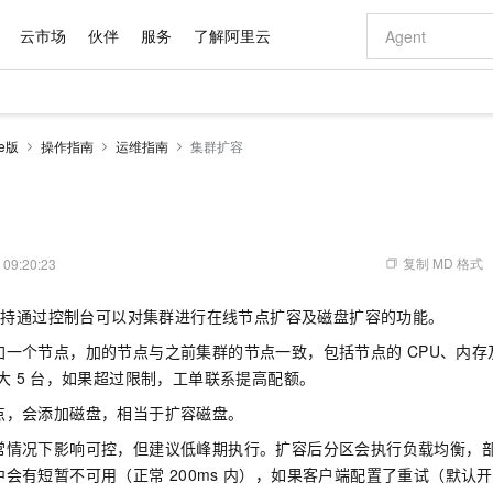
云市场
伙伴
服务
了解阿里云
AI 特惠
数据与 API
成为产品伙伴
企业增值服务
最佳实践
价格计算器
AI 场景体
基础软件
产品伙伴合
阿里云认证
市场活动
配置报价
大模型
e版
操作指南
运维指南
集群扩容
自助选配和估算价格
新方式
域名与网站
睿译宝，AI翻译排版一步到位
智启 AI 普惠权益
产品生态集成认证中心
企业支持计划
云上春晚
千问官方 MaaS 平台，为开发者和 Agent 而生，新用户赠送 1 亿 + tokens 额度
云服务器 EC
Qwen Aud
AI Coding
阿里云Maa
2026 阿里云
为企业打
数据集
Windows
大模型认证
模型
NEW
NEW
交付可用成果
值低价云产品抢先购
提供智能易用的域名与建站服务
上传文档即自动完成翻译和格式还原
至高享 1亿+免费 tokens，加速 Al 应用落地
安全可靠、弹
智能编程，一键
产品生态伙伴
专家技术服务
云上奥运之旅
弹性计算合作
阿里云中企出
手机三要素
宝塔 Linux
全部认证
价格优势
有专属领域专家
对象存储 OSS
GLM-5.2：长任务时代开源旗舰模型
阿里云 OPC 创新助力计划
云数据库 RD
即刻拥有 DeepS
AI 电商营销
产品生态伙伴工作台
企业增值服务台
云栖战略参考
云存储合作计
云栖大会
身份实名认证
CentOS
训练营
推动算力普惠，释放技术红利
的大模型服务
最高返9万
多领域专家智能体,一键组建 AI 虚拟交付团队
至高百万元 Token 补贴，加速一人公司成长
稳定、安全、高性价比、高性能的云存储服务
真正可用的 1M 上下文,一次完成代码全链路开发
轻松解锁专属 Dee
从图文生成到
复制 MD 格式
 09:20:23
云上的中国
数据库合作计
活动全景
短信
Docker
图片和
站式影视创作平台
人工智能平台 PAI
Hermes Agent，打造自进化智能体
Token Plan 模型订阅计划
Qoder
5 分钟轻松部署
AI 广告创作
企业成长
大模型
NEW
信息公告
支持通过控制台可以对集群进行在线节点扩容及磁盘扩容的功能。
看见新力量
云网络合作计
OCR 文字识别
JAVA
级电脑
证享300元代金券
可视化编排打通从文字构思到成片全链路闭环
一站式AI开发、训练和推理服务
自主进化，持久记忆，越用越聪明
Qwen3.8-Max 首发尝鲜，限时加量 10 倍，夜间低至2折
面向真实软件
图文、视频一
Kimi-K3
HappyHors
NEW
魔搭 Mode
加一个节点，加的节点与之前集群的节点一致，包括节点的
CPU、内
loud
服务实践
官网公告
Kimi 最新旗舰模型，长程编程与推理利器
让文字生成流
金融模力时刻
Salesforce O
版
发票查验
全能环境
Qoder CN
Claude Code + GStack 打造工程团队
千问办公，限时限量积分加倍
云原生数据库 P
低代码高效构
AI 建站
NEW
大
5
台，如果超过限制，工单联系提高配额。
作计划
计划
创新中心
魔搭 ModelSc
健康状态
让AI从“聊天伙伴”进化为能干活的“数字员工”
覆盖公网/内网、递归/权威、移动APP等全场景解析服务
安装技能 GStack，拥有专属 AI 工程团队
你的AI工作搭子，覆盖日常办公高频场景
基于千问大模型等，支持代码智能生成、研发智能问答
0 代码专业建
客户案例
天气预报查询
操作系统
Deepseek-v4-pro
HappyHors
点，会添加磁盘，相当于扩容磁盘。
态合作计划
态智能体模型
旗舰 MoE 大模型，百万上下文与顶尖推理能力
图生视频，流
Compute
同享
容器服务 Kubernetes 版 ACK
万小智 AI 建站低至 15元/月
云防火墙
AI 短剧/漫剧
常情况下影响可控，但建议低峰期执行。扩容后分区会执行负载均衡，
快递物流查询
WordPress
成为服务伙
高校合作
式云数据仓库
点，立即开启云上创新
提供一站式管理容器应用的 K8s 服务
送.CN域名，送备案服务码
云原生的云上
AI助力短剧
中会有短暂不可用（正常
200ms
内），如果客户端配置了重试（默认开
GLM-5.2
Wan2.7-T
Ubuntu