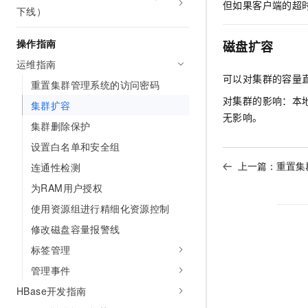
但如果客户端的超
下线）
AI 产品 免费试用
网络
安全
云开发大赛
Tableau 订阅
1亿+ 大模型 tokens 和 
可观测
入门学习赛
操作指南
中间件
磁盘扩容
AI空中课堂在线直播课
140+云产品 免费试用
大模型服务
运维指南
上云与迁云
产品新客免费试用，最长1
数据库
可以对集群的容量
生态解决方案
重置集群管理系统的访问密码
千问AI平台-Token Plan
企业出海
大模型ACA认证体验
大数据计算
对集群的影响：本
集群扩容
助力企业全员 AI 认知与能
行业生态解决方案
无影响。
政企业务
集群删除保护
媒体服务
千问AI平台-模型体验
开发者生态解决方案
设置白名单和安全组
在线体验全尺寸、多种模态
企业服务与云通信
AI 开发和 AI 应用解决
上一篇：
重置集
连通性检测
Happy 系列大模型
域名与网站
为RAM用户授权
使用资源组进行精细化资源控制
终端用户计算
修改磁盘容量报警线
Serverless
大模型解决方案
标签管理
开发工具
管理事件
快速部署 Dify，高效搭建 
HBase开发指南
迁移与运维管理