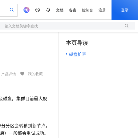
文档
备案
控制台
注册
登录
输入文档关键字查找
验
作计划
器
AI 活动
专业服务
服务伙伴合作计划
开发者社区
加入我们
服务平台百炼
阿里云 OPC 创新助力计划
本页导读
（1）
一站式生成采购清单，支持单品或批量购买
S
io：打造专属 AI 语音助手
S产品伙伴计划（繁花）
峰会
造的大模型服务与应用开发平台
轻量应用服务器
一句话生成原生可编辑精美 PPT 文稿
AI 生产力先锋
Al MaaS 服务伙伴赋能合作
域名
博文
Careers
至高可申请百万元
磁盘扩容
性可伸缩的云计算服务
开启高性价比 AI 编程新体验
Qwen-Audio-3.0-Realtime 端到端实时语音角色扮演
输入一句话想法, 轻松生成专业的 PPT
先锋实践拓展 AI 生产力的边界
快速构建应用程序和网站，即刻迈出上云第一步
Token 补贴，五大权
计划
海大会
伙伴信用分合作计划
商标
问答
社会招聘
益加速 OPC 成功
S
eek-V4-Pro
数字证书管理服务（原SSL证书）
一键部署幻兽帕鲁游戏服务器
飞天发布时刻
HOT
划
备案
电子书
校园招聘
pSeek-V4-Pro
视频创作，一键激活电商全链路生产力
全托管，含MySQL、PostgreSQL、SQL Server、MariaDB多引擎
实现全站HTTPS，呈现可信的WEB访问
一键购买专属联机服务器，轻松开启游戏
所见，即是所愿
我的收藏
产品详情
更多支持
划
公司注册
镜像站
视频生成
语音识别与合成
专属 QwenPaw
短信服务
漫剧工坊：一站式动画创作平台
AI 实训营
HOT
合作伙伴培训与认证
划
上云迁移
的智能体编程平台
站生成，高效打造优质广告素材
从聊天伙伴进化为能主动干活的本地数字员工
快速生产连贯的高质量长漫剧
从基础到进阶，Agent 创客手把手教你
国内短信简单易用，安全可靠，秒级触达，全球覆盖200+国家和地区。
e-1.1-T2V
Qwen3-TTS-Flash
lScope
我要反馈
存及磁盘，集群目前最大规
查询合作伙伴
畅细腻的高质量视频
离线语音合成大模型，多语言方言自适应，低延迟高稳定
n Alibaba Cloud ISV 合作
代维服务
olarDB
建企业门户网站
大数据开发治理平台 DataWorks
10 分钟搭建微信、支付宝小程序
创新加速
ope
登录合作伙伴管理后台
我要建议
站，无忧落地极速上线
以可视化方式快速构建移动和 PC 门户网站
100%兼容MySQL、PostgreSQL，兼容Oracle，支持集中和分布式
高效部署网站，快速应用到小程序
Data Agent 驱动的一站式 Data+AI 开发治理平台
e-1.1-I2V
Cosyvoice-V3-Flash
安全
畅自然，细节丰富
高表现力语音合成大模型，语音克隆听感自然
我要投诉
上云场景组合购
部分分区会转移到新节点，
伴
边界网络安全防护产品
漫剧创作，剧本、分镜、视频高效生成
覆盖90%+业务场景，专享组合折扣价
启）一般都会重试成功。
2V
VPN
Fun-ASR