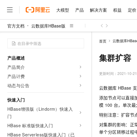
大模型
产品
解决方案
权益
定价
官方文档
云数据库HBase版
大模型
产品
解决方案
权益
定价
云市场
伙伴
服务
了解阿里云
精选产品
精选解决方案
普惠上云
产品定价
精选商城
成为销售伙伴
售前咨询
为什么选择阿里云
千问AI平台
云数据库HBas
首页
了解云产品的定价详情
大模型服务平台百炼
千问办公，解锁你的工作
普惠上云 官方力荐
分销伙伴
在线服务
网站建设
什么是云计算
大
大模型服务与应用平台
企业级Agent产品，直接
云服务器38元/年起，超
集群扩容
产品概述
咨询伙伴
多端小程序
技术领先
云上成本管理
售后服务
千问大模型
Agency Agents：拥
官方推荐返现计划
大模型
产品简介
大模型
精选产品
精选解决方案
Salesforce 国际版订阅
稳定可靠
管理和优化成本
多元化、高性能、安全可靠
推荐新用户得奖励，单订单
更新时间：
2021-10-21
销售伙伴合作计划
产品计费
自助服务
友盟天域
安全合规
人工智能与机器学习
AI
文本生成
无影云电脑
HappyHorse 打造一
云工开物
动态与公告
云数据库
HBase
无影生态合作计划
在线服务
观测云
分析师报告
随时随地安全接入的云上超
高校专属算力普惠，学生认
计算
互联网应用开发
Qwen3.8-Max
HOT
添加节点可以直接
Salesforce On Alibaba C
工单服务
快速入门
智能体时代全能旗舰模型
Tuya 物联网平台阿里云
研究报告与白皮书
云解析DNS
快速拥有专属 OpenClaw
模
100
台，单次最
Consulting Partner 合
大数据
容器
HBase增强版（Lindorm）快速入
免费试用
短信专区
蓝凌 OA
Qwen3.7-Plus
特别注意：扩容节
门
AI 大模型销售与服务生
现代化应用
存储
天池大赛
能看、能想、能动手的多模
云原生大数据计算服务 Max
解决方案免费试用 新老
电子合同
对集群的影响：正
HBase 标准版快速入门
面向分析的企业级SaaS模
最高领取价值200元试用
安全
网络与CDN
单个分区转移过程
AI 算法大赛
Qwen3-VL-Plus
HBase Serverless版快速入门（已
畅捷通