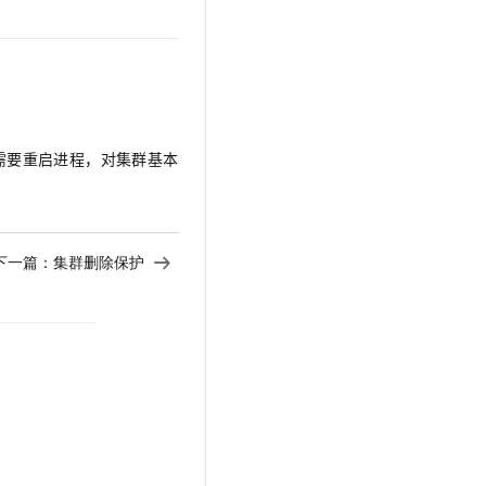
文戏情感细腻自然，动作戏激烈拳拳到肉，实现更强表演能力
支持中英文自由切换，具备更强的噪声鲁棒性
云聚AI 严选权益
SSL 证书
，一键激活高效办公新体验
精选AI产品，从模型到应用全链提效
堡垒机
AI 用量加速计划
应用
防火墙
、识别商机，让客服更高效、服务更出色。
新老同享，达量后返
千问办公
主机安全
NEW
不需要重启进程，对集群基本
的智能体编程平台
一站式AI生产力平台
AI 应用及服务市场
伶鹊
企业级人与Agent协作平台，接入和调度多个数字员工
智能客服平台，对话机器人、对话分析、智能外呼
AI 应用
下一篇：
集群删除保护
大模型服务平台百炼 - 全妙
大模型
应用创作平台
多模态内容创作工具，已接入 DeepSeek
自然语言处理
数据标注
机器学习
息提取
与 AI 智能体进行实时音视频通话
从文本、图片、视频中提取结构化的属性信息
构建支持视频理解的 AI 音视频实时通话应用