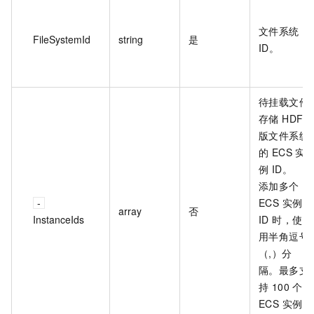
文件系统
FileSystemId
string
是
ID。
待挂载文件
存储 HDFS
版文件系统
的 ECS 实
例 ID。
添加多个
ECS 实例
array
否
InstanceIds
ID 时，使
用半角逗号
（,）分
隔。最多支
持 100 个
ECS 实例