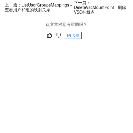
下一篇：
上一篇：
ListUserGroupsMappings -
DeleteVscMountPoint - 删除
查看用户和组的映射关系
VSC挂载点
该文章对您有帮助吗？
反馈