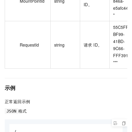
MountPointId
string
846a-
ID。
e5afc444*
*
55C5FFD
BF99-
41BD-
RequestId
string
请求 ID。
9C66-
FFF39189
***
示例
正常返回示例
格式
JSON
{