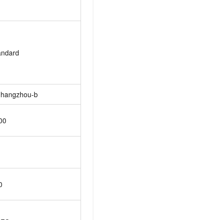
andard
-hangzhou-b
00
0