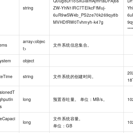
Q0ug8Df1oSXGiamAjmrtaDFAj6s
DF
string
ZW-YhN1lRC7TEIkcFfMuj-
Yh
6uR9wSW4b_PS2ze70k269qy8b
6u
MVHDfRW0Tvhmyh-k47g
9q
***
array<objec
tems
文件系统信息集合。
t>
System
object
20
teTime
string
文件系统的创建时间。
18
isionedT
ghputIn
long
预置吞吐量。 单位：MB/s。
10
s
eCapaci
文件系统容量。
long
10
单位：GB