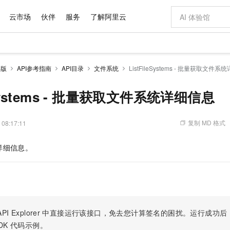
云市场
伙伴
服务
了解阿里云
AI 特惠
数据与 API
成为产品伙伴
企业增值服务
最佳实践
价格计算器
AI 场景体
基础软件
产品伙伴合
阿里云认证
市场活动
配置报价
大模型
S版
API参考指南
API目录
文件系统
ListFileSystems - 批量获取文件
自助选配和估算价格
新方式
域名与网站
睿译宝，AI翻译排版一步到位
智启 AI 普惠权益
产品生态集成认证中心
企业支持计划
云上春晚
千问官方 MaaS 平台，为开发者和 Agent 而生，新用户赠送 1 亿 + tokens 额度
云服务器 EC
Qwen Aud
AI Coding
阿里云Maa
2026 阿里云
为企业打
数据集
Windows
大模型认证
模型
NEW
NEW
交付可用成果
值低价云产品抢先购
提供智能易用的域名与建站服务
上传文档即自动完成翻译和格式还原
至高享 1亿+免费 tokens，加速 Al 应用落地
安全可靠、弹
智能编程，一键
leSystems - 批量获取文件系统详细信息
产品生态伙伴
专家技术服务
云上奥运之旅
弹性计算合作
阿里云中企出
手机三要素
宝塔 Linux
全部认证
价格优势
有专属领域专家
对象存储 OSS
GLM-5.2：长任务时代开源旗舰模型
阿里云 OPC 创新助力计划
云数据库 RD
即刻拥有 DeepS
AI 电商营销
产品生态伙伴工作台
企业增值服务台
云栖战略参考
云存储合作计
云栖大会
身份实名认证
CentOS
训练营
推动算力普惠，释放技术红利
的大模型服务
最高返9万
多领域专家智能体,一键组建 AI 虚拟交付团队
至高百万元 Token 补贴，加速一人公司成长
稳定、安全、高性价比、高性能的云存储服务
真正可用的 1M 上下文,一次完成代码全链路开发
轻松解锁专属 Dee
从图文生成到
复制 MD 格式
 08:17:11
云上的中国
数据库合作计
活动全景
短信
Docker
图片和
站式影视创作平台
人工智能平台 PAI
Hermes Agent，打造自进化智能体
Token Plan 模型订阅计划
Qoder
5 分钟轻松部署
AI 广告创作
企业成长
大模型
NEW
信息公告
详细信息。
看见新力量
云网络合作计
OCR 文字识别
JAVA
级电脑
证享300元代金券
可视化编排打通从文字构思到成片全链路闭环
一站式AI开发、训练和推理服务
自主进化，持久记忆，越用越聪明
Qwen3.8-Max 首发尝鲜，限时加量 10 倍，夜间低至2折
面向真实软件
图文、视频一
Kimi-K3
HappyHors
NEW
魔搭 Mode
loud
服务实践
官网公告
Kimi 最新旗舰模型，长程编程与推理利器
让文字生成流
金融模力时刻
Salesforce O
版
发票查验
全能环境
Qoder CN
Claude Code + GStack 打造工程团队
千问办公，限时限量积分加倍
云原生数据库 P
低代码高效构
AI 建站
NEW
作计划
计划
创新中心
魔搭 ModelSc
健康状态
让AI从“聊天伙伴”进化为能干活的“数字员工”
覆盖公网/内网、递归/权威、移动APP等全场景解析服务
安装技能 GStack，拥有专属 AI 工程团队
你的AI工作搭子，覆盖日常办公高频场景
基于千问大模型等，支持代码智能生成、研发智能问答
0 代码专业建
客户案例
天气预报查询
操作系统
Deepseek-v4-pro
HappyHors
态合作计划
态智能体模型
旗舰 MoE 大模型，百万上下文与顶尖推理能力
图生视频，流
Compute
同享
容器服务 Kubernetes 版 ACK
万小智 AI 建站低至 15元/月
云防火墙
AI 短剧/漫剧
快递物流查询
WordPress
成为服务伙
高校合作
PI Explorer
中直接运行该接口，免去您计算签名的困扰。运行成功后，OpenA
式云数据仓库
点，立即开启云上创新
提供一站式管理容器应用的 K8s 服务
送.CN域名，送备案服务码
云原生的云上
AI助力短剧
GLM-5.2
Wan2.7-T
DK
代码示例。
Ubuntu