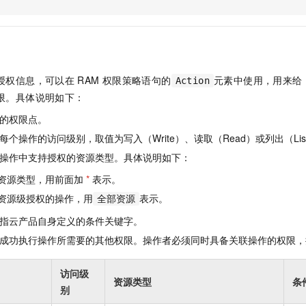
服务生态伙伴
视觉 Coding、空间感知、多模态思考等全面升级
1M上下文，专为长程任务能力而生
云工开物
企业应用
Night Plan 支持 Qwen 3.8-Max
AI 办公
NEW
Red Hat
30+ 款产品免费体验
夜间 5 折，Qwen/Meoo/TokenPlan 客户专享
AI智能应用
科研合作
ERP
堂（旗舰版）
SUSE
智能客服
AI 应用构建
大模型原生
CRM
2个月
自动承接线索
授权信息，可以在
RAM
权限策略语句的
元素中使用，用来给
Action
建站小程序
Qoder
大模型服务平台百炼-应用模版
OA 办公系统
HOT
NEW
限。具体说明如下：
面向真实软件
个人版上线、团队版降价；千问3.8-Max首发发尝鲜
丰富多元化的应用模版和解决方案
力提升
财税管理
模板建站
的权限点。
万有无界
大模型服务平台百炼-智能体
400电话
定制建站
个操作的访问级别，取值为写入（Write）、读取（Read）或列出（Lis
的模型效果
灵活可视化地构建企业级 Agent
操作中支持授权的资源类型。具体说明如下：
方案
广告营销
模板小程序
秒悟
人工智能平台 PAI
资源类型，用前面加
*
表示。
定制小程序
云端极速 AI 
新一代 AI 视频生成模型，深度适配广告营销等场景
AI Native 的算法工程平台，一站式完成建模、训练、推理服务部署
资源级授权的操作，用
表示。
全部资源
APP 开发
指云产品自身定义的条件关键字。
建站系统
成功执行操作所需要的其他权限。操作者必须同时具备关联操作的权限，
AI 应用
10分钟微调：让0.6B模型媲美235B模型
多模态数据信
访问级
资源类型
条
依托云原生高可用架构,实现Dify私有化部署
用1%尺寸在特定领域达到大模型90%以上效果
别