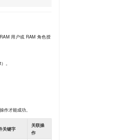
文戏情感细腻自然，动作戏激烈拳拳到肉，实现更强表演能力
支持中英文自由切换，具备更强的噪声鲁棒性
云聚AI 严选权益
SSL 证书
，一键激活高效办公新体验
精选AI产品，从模型到应用全链提效
堡垒机
AI 用量加速计划
应用
防火墙
、识别商机，让客服更高效、服务更出色。
新老同享，达量后返
RAM
用户或
RAM
角色授
千问办公
主机安全
NEW
的智能体编程平台
一站式AI生产力平台
AI 应用及服务市场
伶鹊
t）。
企业级人与Agent协作平台，接入和调度多个数字员工
智能客服平台，对话机器人、对话分析、智能外呼
AI 应用
大模型服务平台百炼 - 全妙
大模型
应用创作平台
多模态内容创作工具，已接入 DeepSeek
自然语言处理
数据标注
操作才能成功。
机器学习
息提取
与 AI 智能体进行实时音视频通话
关联操
件关键字
从文本、图片、视频中提取结构化的属性信息
构建支持视频理解的 AI 音视频实时通话应用
作