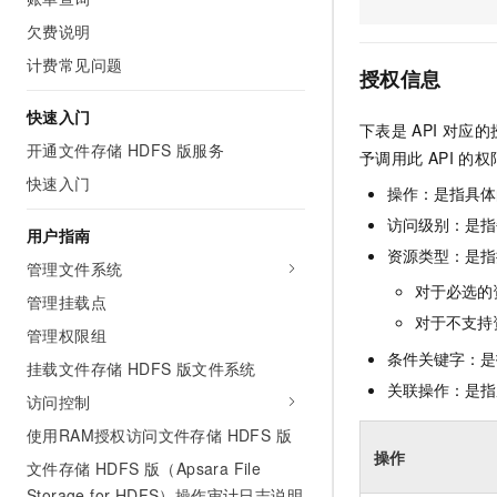
AI 产品 免费试用
网络
安全
云开发大赛
欠费说明
Tableau 订阅
1亿+ 大模型 tokens 和 
计费常见问题
可观测
入门学习赛
中间件
AI空中课堂在线直播课
授权信息
140+云产品 免费试用
大模型服务
上云与迁云
产品新客免费试用，最长1
数据库
快速入门
下表是
API
对应的
生态解决方案
千问AI平台-Token Plan
开通文件存储 HDFS 版服务
企业出海
大模型ACA认证体验
予调用此
API
的权
大数据计算
助力企业全员 AI 认知与能
快速入门
行业生态解决方案
操作：是指具体
政企业务
媒体服务
千问AI平台-模型体验
开发者生态解决方案
访问级别：是指每
用户指南
在线体验全尺寸、多种模态
企业服务与云通信
资源类型：是指
AI 开发和 AI 应用解决
管理文件系统
Happy 系列大模型
对于必选的
域名与网站
管理挂载点
对于不支持
管理权限组
终端用户计算
条件关键字：是
挂载文件存储 HDFS 版文件系统
Serverless
关联操作：是指
大模型解决方案
访问控制
开发工具
使用RAM授权访问文件存储 HDFS 版
快速部署 Dify，高效搭建 
操作
文件存储 HDFS 版（Apsara File
迁移与运维管理
Storage for HDFS）操作审计日志说明