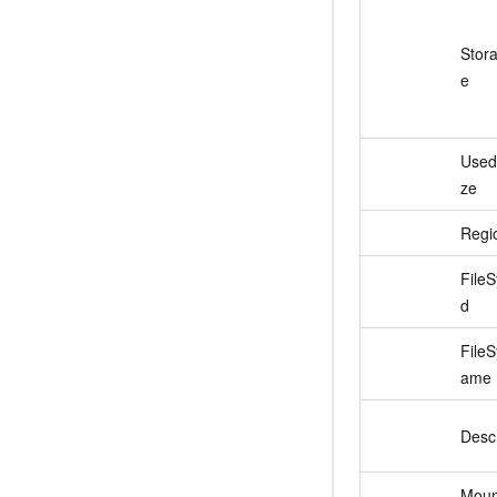
Stor
e
Used
ze
Regi
File
d
File
ame
Descr
Moun