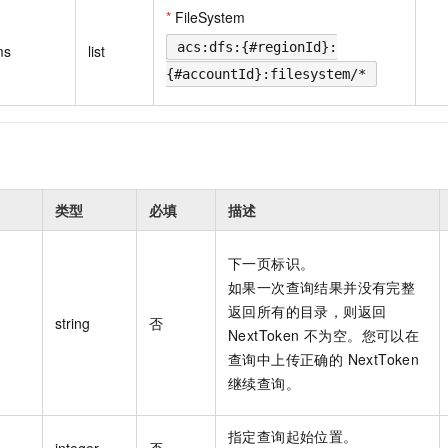
一个 AI 助手
即刻拥有 DeepSeek-R1 满血版
超强辅助，Bol
*
FileSystem
在企业官网、通讯软件中为客户提供 AI 客服
多种方案随心选，轻松解锁专属 DeepSeek
acs:dfs:{#regionId}:
ms
list
{#accountId}:filesystem/*
类型
必填
描述
下一页标识。
如果一次查询结果并没有完整
返回所有的目录，则返回
string
否
NextToken 不为空。您可以在
查询中上传正确的 NextToken
继续查询。
指定查询起始位置。