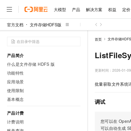
大模型
产品
解决方案
权益
定价
官方文档
文件存储HDFS版
大模型
产品
解决方案
权益
定价
云市场
伙伴
服务
了解阿里云
精选产品
精选解决方案
普惠上云
产品定价
精选商城
成为销售伙伴
售前咨询
为什么选择阿里云
千问AI平台
文件存储HDF
首页
了解云产品的定价详情
大模型服务平台百炼
千问办公，解锁你的工作
普惠上云 官方力荐
分销伙伴
在线服务
网站建设
什么是云计算
大
大模型服务与应用平台
企业级Agent产品，直接
云服务器38元/年起，超
ListFi
产品简介
咨询伙伴
多端小程序
技术领先
云上成本管理
售后服务
千问大模型
Agency Agents：拥
官方推荐返现计划
大模型
什么是文件存储 HDFS 版
大模型
精选产品
精选解决方案
Salesforce 国际版订阅
稳定可靠
管理和优化成本
多元化、高性能、安全可靠
推荐新用户得奖励，单订单
更新时间：
2026-01-09
销售伙伴合作计划
功能特性
自助服务
友盟天域
安全合规
人工智能与机器学习
AI
文本生成
无影云电脑
HappyHorse 打造一
云工开物
应用场景
批量获取文件系统
无影生态合作计划
在线服务
观测云
分析师报告
随时随地安全接入的云上超
高校专属算力普惠，学生认
计算
互联网应用开发
使用限制
Qwen3.8-Max
HOT
Salesforce On Alibaba C
工单服务
智能体时代全能旗舰模型
Tuya 物联网平台阿里云
研究报告与白皮书
基本概念
云解析DNS
快速拥有专属 OpenClaw
Consulting Partner 合
调试
大数据
容器
免费试用
短信专区
蓝凌 OA
Qwen3.7-Plus
AI 大模型销售与服务生
产品计费
现代化应用
存储
天池大赛
能看、能想、能动手的多模
云原生大数据计算服务 Max
解决方案免费试用 新老
电子合同
您可以在
OpenA
计费说明
面向分析的企业级SaaS模
最高领取价值200元试用
安全
网络与CDN
AI 算法大赛
Qwen3-VL-Plus
可以自动生成
S
畅捷通
账单查询