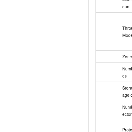
ount
Thro
Mod
Zone
Numb
es
Stor
ageI
Numb
ector
Prot