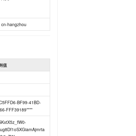
cn-hangzhou
例值
C5FFD6-BF99-41BD-
66-FFF39189****
SKxtX5z_fW0-
ug8Df1oSXGiamAjmrta