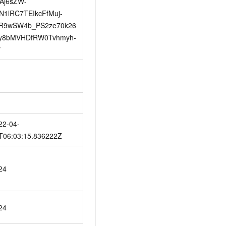
Aj6sZW-
N1lRC7TEIkcFfMuj-
R9wSW4b_PS2ze70k26
y8bMVHDfRW0Tvhmyh-
*
22-04-
T06:03:15.836222Z
24
24