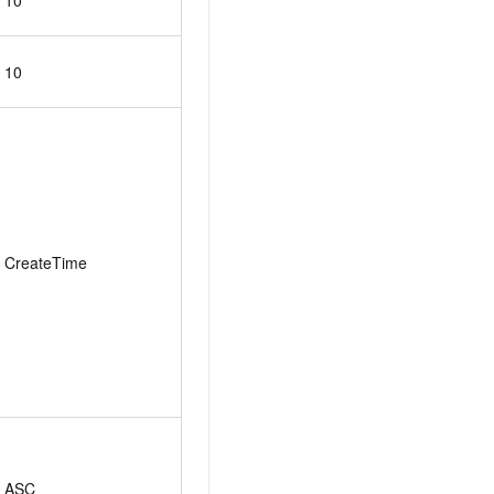
10
10
CreateTime
ASC