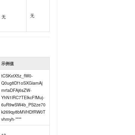
t.diy 一步搞定创意建站
构建大模型应用的安全防护体系
通过自然语言交互简化开发流程,全栈开发支持
通过阿里云安全产品对 AI 应用进行安全防护
无
无
示例值
tCSKxtX5z_fW0-
Q0ug8Df1oSXGiamAj
mrtaDFAj6sZW-
YhN1lRC7TEIkcFfMuj-
6uR9wSW4b_PS2ze70
k269qy8bMVHDfRW0T
vhmyh-****