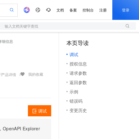
文档
备案
控制台
注册
登录
输入文档关键字查找
验
作计划
器
AI 活动
专业服务
服务伙伴合作计划
开发者社区
加入我们
服务平台百炼
阿里云 OPC 创新助力计划
系统详细信息
本页导读
（1）
一站式生成采购清单，支持单品或批量购买
S
io：打造专属 AI 语音助手
S产品伙伴计划（繁花）
峰会
造的大模型服务与应用开发平台
轻量应用服务器
一句话生成原生可编辑精美 PPT 文稿
AI 生产力先锋
Al MaaS 服务伙伴赋能合作
域名
博文
Careers
至高可申请百万元
调试
性可伸缩的云计算服务
开启高性价比 AI 编程新体验
Qwen-Audio-3.0-Realtime 端到端实时语音角色扮演
输入一句话想法, 轻松生成专业的 PPT
先锋实践拓展 AI 生产力的边界
快速构建应用程序和网站，即刻迈出上云第一步
Token 补贴，五大权
计划
海大会
伙伴信用分合作计划
商标
问答
社会招聘
授权信息
益加速 OPC 成功
S
eek-V4-Pro
数字证书管理服务（原SSL证书）
一键部署幻兽帕鲁游戏服务器
飞天发布时刻
HOT
划
备案
电子书
校园招聘
请求参数
pSeek-V4-Pro
视频创作，一键激活电商全链路生产力
全托管，含MySQL、PostgreSQL、SQL Server、MariaDB多引擎
实现全站HTTPS，呈现可信的WEB访问
一键购买专属联机服务器，轻松开启游戏
所见，即是所愿
我的收藏
产品详情
更多支持
划
公司注册
镜像站
返回参数
视频生成
语音识别与合成
专属 QwenPaw
短信服务
漫剧工坊：一站式动画创作平台
AI 实训营
HOT
合作伙伴培训与认证
示例
划
上云迁移
的智能体编程平台
站生成，高效打造优质广告素材
从聊天伙伴进化为能主动干活的本地数字员工
快速生产连贯的高质量长漫剧
从基础到进阶，Agent 创客手把手教你
国内短信简单易用，安全可靠，秒级触达，全球覆盖200+国家和地区。
e-1.1-T2V
Qwen3-TTS-Flash
lScope
我要反馈
查询合作伙伴
错误码
畅细腻的高质量视频
离线语音合成大模型，多语言方言自适应，低延迟高稳定
n Alibaba Cloud ISV 合作
代维服务
olarDB
建企业门户网站
大数据开发治理平台 DataWorks
10 分钟搭建微信、支付宝小程序
变更历史
调试
创新加速
ope
登录合作伙伴管理后台
我要建议
站，无忧落地极速上线
以可视化方式快速构建移动和 PC 门户网站
100%兼容MySQL、PostgreSQL，兼容Oracle，支持集中和分布式
高效部署网站，快速应用到小程序
Data Agent 驱动的一站式 Data+AI 开发治理平台
e-1.1-I2V
Cosyvoice-V3-Flash
安全
畅自然，细节丰富
高表现力语音合成大模型，语音克隆听感自然
我要投诉
上云场景组合购
伴
PI Explorer
边界网络安全防护产品
漫剧创作，剧本、分镜、视频高效生成
覆盖90%+业务场景，专享组合折扣价
2V
VPN
Fun-ASR