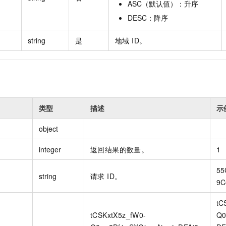
ASC（默认值）：升序
DESC：降序
string
是
地域 ID。
类型
描述
示
object
integer
返回结果的数量。
1
55
string
请求 ID。
9C
tC
tCSKxtX5z_fW0-
Q0