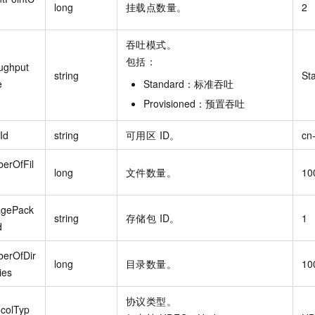
long
挂载点数量。
2
吞吐模式。
包括：
ughput
string
St
e
Standard：标准吞吐
Provisioned：预置吞吐
Id
string
可用区 ID。
cn
erOfFil
long
文件数量。
10
agePack
string
存储包 ID。
1
d
erOfDir
long
目录数量。
10
ies
协议类型。
ocolTyp