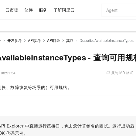
云市场
伙伴
服务
了解阿里云
AI 特惠
数据与 API
成为产品伙伴
企业增值服务
最佳实践
价格计算器
AI 场景体
基础软件
产品伙伴合
阿里云认证
市场活动
配置报价
大模型
务
开发参考
API参考
API目录
其它
DescribeAvailableInstanceTy
自助选配和估算价格
新方式
域名与网站
睿译宝，AI翻译排版一步到位
智启 AI 普惠权益
产品生态集成认证中心
企业支持计划
云上春晚
千问官方 MaaS 平台，为开发者和 Agent 而生，新用户赠送 1 亿 + tokens 额度
云服务器 EC
Qwen Aud
AI Coding
阿里云Maa
2026 阿里云
为企业打
数据集
Windows
大模型认证
模型
NEW
NEW
交付可用成果
值低价云产品抢先购
提供智能易用的域名与建站服务
上传文档即自动完成翻译和格式还原
至高享 1亿+免费 tokens，加速 Al 应用落地
安全可靠、弹
智能编程，一键
AvailableInstanceTypes - 查询可用
产品生态伙伴
专家技术服务
云上奥运之旅
弹性计算合作
阿里云中企出
手机三要素
宝塔 Linux
全部认证
价格优势
有专属领域专家
对象存储 OSS
GLM-5.2：长任务时代开源旗舰模型
阿里云 OPC 创新助力计划
云数据库 RD
即刻拥有 DeepS
AI 电商营销
产品生态伙伴工作台
企业增值服务台
云栖战略参考
云存储合作计
云栖大会
身份实名认证
CentOS
训练营
推动算力普惠，释放技术红利
的大模型服务
最高返9万
多领域专家智能体,一键组建 AI 虚拟交付团队
至高百万元 Token 补贴，加速一人公司成长
稳定、安全、高性价比、高性能的云存储服务
真正可用的 1M 上下文,一次完成代码全链路开发
轻松解锁专属 Dee
从图文生成到
复制 MD 格式
 08:51:54
云上的中国
数据库合作计
活动全景
短信
Docker
图片和
站式影视创作平台
人工智能平台 PAI
Hermes Agent，打造自进化智能体
Token Plan 模型订阅计划
Qoder
5 分钟轻松部署
AI 广告创作
企业成长
大模型
NEW
信息公告
切换、故障恢复等场景的）可用规格。
看见新力量
云网络合作计
OCR 文字识别
JAVA
级电脑
证享300元代金券
可视化编排打通从文字构思到成片全链路闭环
一站式AI开发、训练和推理服务
自主进化，持久记忆，越用越聪明
Qwen3.8-Max 首发尝鲜，限时加量 10 倍，夜间低至2折
面向真实软件
图文、视频一
Kimi-K3
HappyHors
NEW
魔搭 Mode
loud
服务实践
官网公告
Kimi 最新旗舰模型，长程编程与推理利器
让文字生成流
金融模力时刻
Salesforce O
版
发票查验
全能环境
Qoder CN
Claude Code + GStack 打造工程团队
千问办公，限时限量积分加倍
云原生数据库 P
低代码高效构
AI 建站
NEW
作计划
计划
创新中心
魔搭 ModelSc
健康状态
让AI从“聊天伙伴”进化为能干活的“数字员工”
覆盖公网/内网、递归/权威、移动APP等全场景解析服务
安装技能 GStack，拥有专属 AI 工程团队
你的AI工作搭子，覆盖日常办公高频场景
基于千问大模型等，支持代码智能生成、研发智能问答
0 代码专业建
客户案例
天气预报查询
操作系统
Deepseek-v4-pro
HappyHors
态合作计划
态智能体模型
旗舰 MoE 大模型，百万上下文与顶尖推理能力
图生视频，流
Compute
同享
容器服务 Kubernetes 版 ACK
万小智 AI 建站低至 15元/月
云防火墙
AI 短剧/漫剧
快递物流查询
WordPress
成为服务伙
高校合作
PI Explorer
中直接运行该接口，免去您计算签名的困扰。运行成功后，OpenA
式云数据仓库
点，立即开启云上创新
提供一站式管理容器应用的 K8s 服务
送.CN域名，送备案服务码
云原生的云上
AI助力短剧
GLM-5.2
Wan2.7-T
DK
代码示例。
Ubuntu