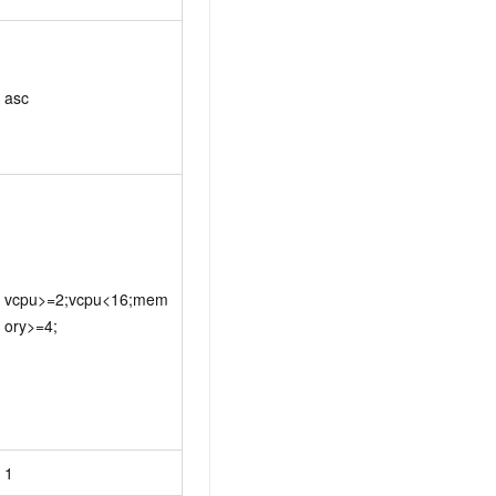
asc
vcpu>=2;vcpu<16;mem
ory>=4;
1