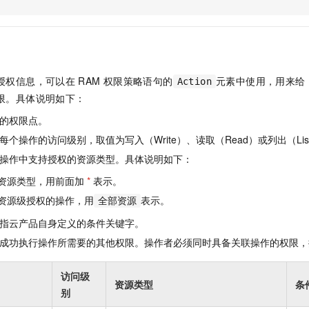
服务生态伙伴
视觉 Coding、空间感知、多模态思考等全面升级
1M上下文，专为长程任务能力而生
云工开物
企业应用
Night Plan 支持 Qwen 3.8-Max
AI 办公
NEW
Red Hat
30+ 款产品免费体验
夜间 5 折，Qwen/Meoo/TokenPlan 客户专享
AI智能应用
科研合作
ERP
堂（旗舰版）
SUSE
智能客服
AI 应用构建
大模型原生
CRM
2个月
自动承接线索
授权信息，可以在
RAM
权限策略语句的
元素中使用，用来给
Action
建站小程序
Qoder
大模型服务平台百炼-应用模版
OA 办公系统
HOT
NEW
限。具体说明如下：
面向真实软件
个人版上线、团队版降价；千问3.8-Max首发发尝鲜
丰富多元化的应用模版和解决方案
力提升
财税管理
模板建站
的权限点。
万有无界
大模型服务平台百炼-智能体
400电话
定制建站
个操作的访问级别，取值为写入（Write）、读取（Read）或列出（Lis
的模型效果
灵活可视化地构建企业级 Agent
操作中支持授权的资源类型。具体说明如下：
方案
广告营销
模板小程序
秒悟
人工智能平台 PAI
资源类型，用前面加
*
表示。
定制小程序
云端极速 AI 
新一代 AI 视频生成模型，深度适配广告营销等场景
AI Native 的算法工程平台，一站式完成建模、训练、推理服务部署
资源级授权的操作，用
表示。
全部资源
APP 开发
指云产品自身定义的条件关键字。
建站系统
成功执行操作所需要的其他权限。操作者必须同时具备关联操作的权限，
AI 应用
10分钟微调：让0.6B模型媲美235B模型
多模态数据信
访问级
资源类型
条
依托云原生高可用架构,实现Dify私有化部署
用1%尺寸在特定领域达到大模型90%以上效果
别