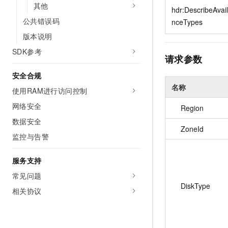
其他
10 分钟在聊天系统中增加
hdr:DescribeAvail
专有云
公共错误码
nceTypes
版本说明
SDK参考
请求参数
安全合规
名称
使用RAM进行访问控制
网络安全
Region
数据安全
ZoneId
监控与告警
服务支持
常见问题
DiskType
相关协议