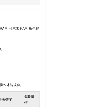
文戏情感细腻自然，动作戏激烈拳拳到肉，实现更强表演能力
支持中英文自由切换，具备更强的噪声鲁棒性
云聚AI 严选权益
SSL 证书
，一键激活高效办公新体验
精选AI产品，从模型到应用全链提效
堡垒机
AI 用量加速计划
应用
防火墙
、识别商机，让客服更高效、服务更出色。
新老同享，达量后返
RAM
用户或
RAM
角色授
千问办公
主机安全
NEW
的智能体编程平台
一站式AI生产力平台
AI 应用及服务市场
伶鹊
t）。
企业级人与Agent协作平台，接入和调度多个数字员工
智能客服平台，对话机器人、对话分析、智能外呼
AI 应用
大模型服务平台百炼 - 全妙
大模型
应用创作平台
多模态内容创作工具，已接入 DeepSeek
自然语言处理
数据标注
操作才能成功。
机器学习
息提取
与 AI 智能体进行实时音视频通话
关联操
件关键字
从文本、图片、视频中提取结构化的属性信息
构建支持视频理解的 AI 音视频实时通话应用
作