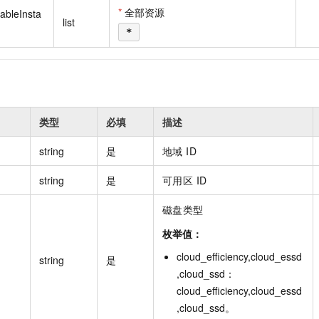
一个 AI 助手
即刻拥有 DeepSeek-R1 满血版
超强辅助，Bol
*
全部资源
ableInsta
list
在企业官网、通讯软件中为客户提供 AI 客服
多种方案随心选，轻松解锁专属 DeepSeek
*
类型
必填
描述
string
是
地域 ID
string
是
可用区 ID
磁盘类型
枚举值：
cloud_efficiency,cloud_essd
string
是
,cloud_ssd
：
cloud_efficiency,cloud_essd
,cloud_ssd
。