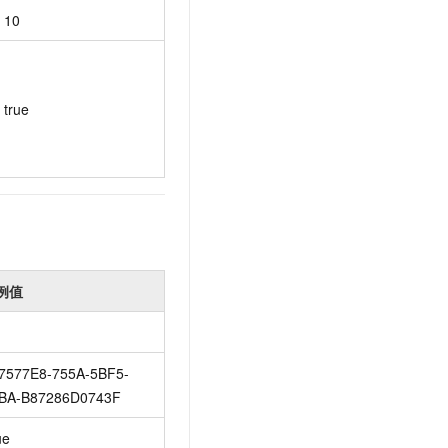
10
true
例值
7577E8-755A-5BF5-
BA-B87286D0743F
ue