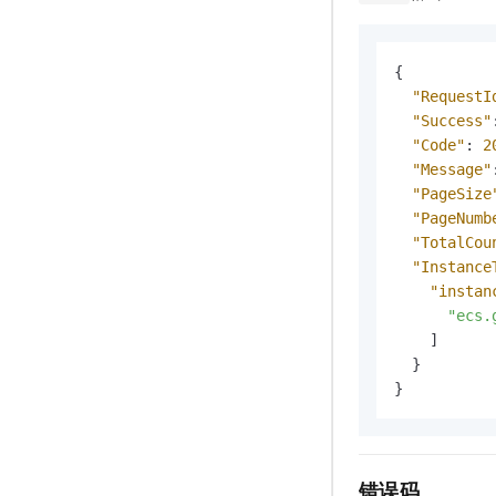
{
"RequestI
"Success"
"Code"
:
2
"Message"
"PageSize
"PageNumb
"TotalCou
"Instance
"instan
"ecs.
]
}
}
错误码