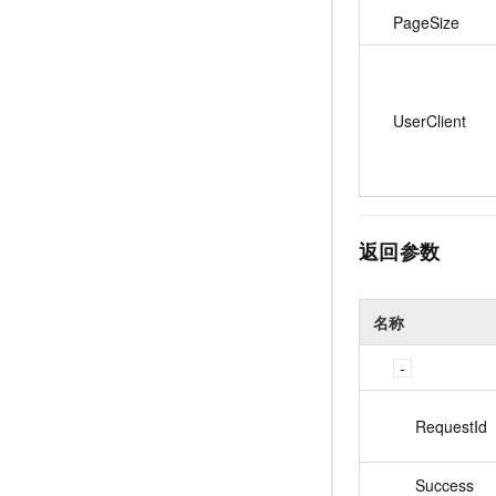
PageSize
UserClient
返回参数
名称
RequestId
Success