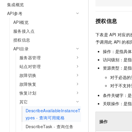
集成概览
AI 产品 免费试用
网络
安全
云开发大赛
Tableau 订阅
1亿+ 大模型 tokens 和 
API参考
可观测
入门学习赛
中间件
AI空中课堂在线直播课
授权信息
API概览
140+云产品 免费试用
大模型服务
上云与迁云
产品新客免费试用，最长1
数据库
服务接入点
下表是
API
对应的
生态解决方案
千问AI平台-Token Plan
授权信息
企业出海
大模型ACA认证体验
予调用此
API
的权
大数据计算
助力企业全员 AI 认知与能
API目录
行业生态解决方案
操作：是指具体
政企业务
媒体服务
千问AI平台-模型体验
服务器管理
开发者生态解决方案
访问级别：是指每
在线体验全尺寸、多种模态
站点对管理
企业服务与云通信
资源类型：是指
AI 开发和 AI 应用解决
Happy 系列大模型
故障切换
对于必选的
域名与网站
故障恢复
对于不支持
终端用户计算
恢复计划
条件关键字：是
其它
Serverless
关联操作：是指
大模型解决方案
DescribeAvailableInstanceT
开发工具
快速部署 Dify，高效搭建 
ypes - 查询可用规格
操作
迁移与运维管理
DescribeTask - 查询任务