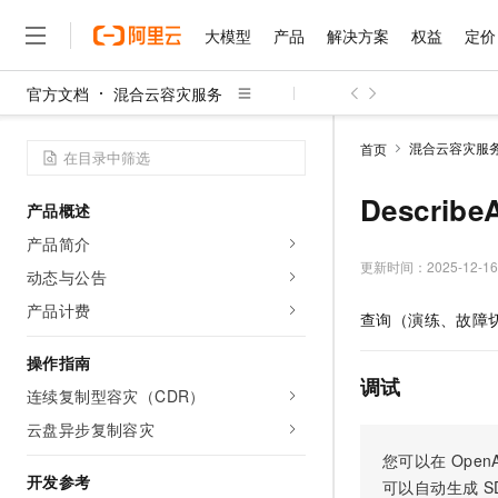
大模型
产品
解决方案
权益
定价
官方文档
混合云容灾服务
大模型
产品
解决方案
权益
定价
云市场
伙伴
服务
了解阿里云
精选产品
精选解决方案
普惠上云
产品定价
精选商城
成为销售伙伴
售前咨询
为什么选择阿里云
千问AI平台
混合云容灾服
首页
了解云产品的定价详情
大模型服务平台百炼
千问办公，解锁你的工作
普惠上云 官方力荐
分销伙伴
在线服务
网站建设
什么是云计算
大
大模型服务与应用平台
企业级Agent产品，直接
云服务器38元/年起，超
Describe
产品概述
咨询伙伴
多端小程序
技术领先
云上成本管理
售后服务
千问大模型
Agency Agents：拥
官方推荐返现计划
大模型
产品简介
大模型
精选产品
精选解决方案
Salesforce 国际版订阅
稳定可靠
管理和优化成本
多元化、高性能、安全可靠
推荐新用户得奖励，单订单
更新时间：
2025-12-16
销售伙伴合作计划
动态与公告
自助服务
友盟天域
安全合规
人工智能与机器学习
AI
文本生成
无影云电脑
HappyHorse 打造一
云工开物
产品计费
查询（演练、故障
无影生态合作计划
在线服务
观测云
分析师报告
随时随地安全接入的云上超
高校专属算力普惠，学生认
计算
互联网应用开发
Qwen3.8-Max
HOT
Salesforce On Alibaba C
工单服务
操作指南
智能体时代全能旗舰模型
Tuya 物联网平台阿里云
研究报告与白皮书
云解析DNS
快速拥有专属 OpenClaw
Consulting Partner 合
调试
大数据
容器
连续复制型容灾（CDR）
免费试用
短信专区
蓝凌 OA
Qwen3.7-Plus
AI 大模型销售与服务生
云盘异步复制容灾
现代化应用
存储
天池大赛
能看、能想、能动手的多模
云原生大数据计算服务 Max
解决方案免费试用 新老
电子合同
您可以在
OpenA
面向分析的企业级SaaS模
最高领取价值200元试用
安全
网络与CDN
开发参考
AI 算法大赛
Qwen3-VL-Plus
可以自动生成
S
畅捷通