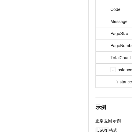
Code
Message
PageSize
PageNumb
TotalCount
Instanc
instanc
示例
正常返回示例
格式
JSON