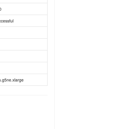
0
ccessful
s.g5ne.xlarge