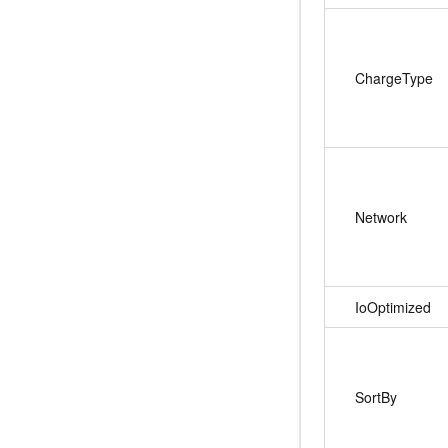
ChargeType
Network
IoOptimized
SortBy