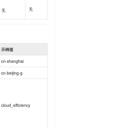
t.diy 一步搞定创意建站
构建大模型应用的安全防护体系
无
通过自然语言交互简化开发流程,全栈开发支持
通过阿里云安全产品对 AI 应用进行安全防护
无
示例值
cn-shanghai
cn-beijing-g
cloud_efficiency