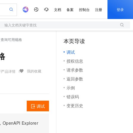
文档
备案
控制台
注册
登录
输入文档关键字查找
验
作计划
器
AI 活动
专业服务
服务伙伴合作计划
开发者社区
加入我们
服务平台百炼
阿里云 OPC 创新助力计划
pes - 查询可用规格
本页导读
（1）
一站式生成采购清单，支持单品或批量购买
S
io：打造专属 AI 语音助手
S产品伙伴计划（繁花）
峰会
造的大模型服务与应用开发平台
轻量应用服务器
一句话生成原生可编辑精美 PPT 文稿
AI 生产力先锋
Al MaaS 服务伙伴赋能合作
域名
博文
Careers
至高可申请百万元
调试
性可伸缩的云计算服务
开启高性价比 AI 编程新体验
Qwen-Audio-3.0-Realtime 端到端实时语音角色扮演
输入一句话想法, 轻松生成专业的 PPT
先锋实践拓展 AI 生产力的边界
快速构建应用程序和网站，即刻迈出上云第一步
规格
Token 补贴，五大权
计划
海大会
伙伴信用分合作计划
商标
问答
社会招聘
授权信息
益加速 OPC 成功
S
eek-V4-Pro
数字证书管理服务（原SSL证书）
一键部署幻兽帕鲁游戏服务器
飞天发布时刻
HOT
划
备案
电子书
校园招聘
请求参数
pSeek-V4-Pro
视频创作，一键激活电商全链路生产力
全托管，含MySQL、PostgreSQL、SQL Server、MariaDB多引擎
实现全站HTTPS，呈现可信的WEB访问
一键购买专属联机服务器，轻松开启游戏
所见，即是所愿
我的收藏
产品详情
更多支持
划
公司注册
镜像站
返回参数
视频生成
语音识别与合成
专属 QwenPaw
短信服务
漫剧工坊：一站式动画创作平台
AI 实训营
HOT
合作伙伴培训与认证
示例
划
上云迁移
的智能体编程平台
站生成，高效打造优质广告素材
从聊天伙伴进化为能主动干活的本地数字员工
快速生产连贯的高质量长漫剧
从基础到进阶，Agent 创客手把手教你
国内短信简单易用，安全可靠，秒级触达，全球覆盖200+国家和地区。
e-1.1-T2V
Qwen3-TTS-Flash
lScope
我要反馈
查询合作伙伴
错误码
畅细腻的高质量视频
离线语音合成大模型，多语言方言自适应，低延迟高稳定
n Alibaba Cloud ISV 合作
代维服务
olarDB
建企业门户网站
大数据开发治理平台 DataWorks
10 分钟搭建微信、支付宝小程序
变更历史
调试
创新加速
ope
登录合作伙伴管理后台
我要建议
站，无忧落地极速上线
以可视化方式快速构建移动和 PC 门户网站
100%兼容MySQL、PostgreSQL，兼容Oracle，支持集中和分布式
高效部署网站，快速应用到小程序
Data Agent 驱动的一站式 Data+AI 开发治理平台
e-1.1-I2V
Cosyvoice-V3-Flash
安全
畅自然，细节丰富
高表现力语音合成大模型，语音克隆听感自然
我要投诉
上云场景组合购
伴
PI Explorer
边界网络安全防护产品
漫剧创作，剧本、分镜、视频高效生成
覆盖90%+业务场景，专享组合折扣价
2V
VPN
Fun-ASR