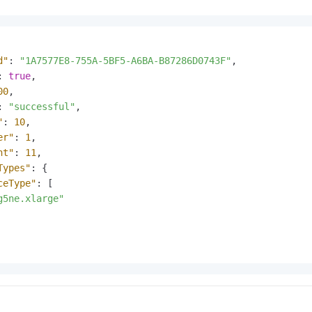
d"
:
"1A7577E8-755A-5BF5-A6BA-B87286D0743F"
,
:
true
,
00
,
:
"successful"
,
"
:
10
,
er"
:
1
,
nt"
:
11
,
Types"
:
{
ceType"
:
[
g5ne.xlarge"