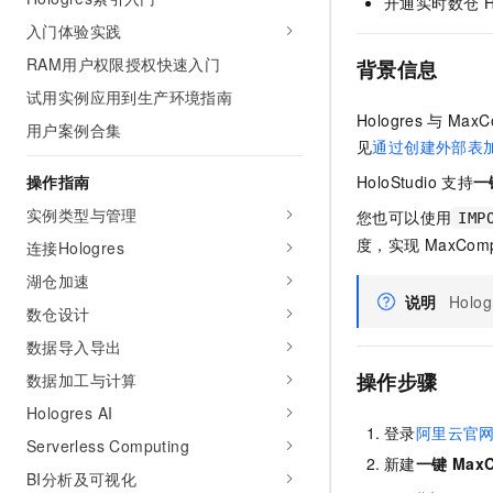
开通实时数仓
H
AI 产品 免费试用
网络
安全
云开发大赛
入门体验实践
Tableau 订阅
1亿+ 大模型 tokens 和 
RAM用户权限授权快速入门
可观测
入门学习赛
背景信息
中间件
AI空中课堂在线直播课
140+云产品 免费试用
大模型服务
试用实例应用到生产环境指南
上云与迁云
产品新客免费试用，最长1
数据库
Hologres
与
MaxC
用户案例合集
生态解决方案
千问AI平台-Token Plan
见
通过创建外部表
企业出海
大模型ACA认证体验
大数据计算
助力企业全员 AI 认知与能
操作指南
HoloStudio
支持
一
行业生态解决方案
政企业务
媒体服务
千问AI平台-模型体验
实例类型与管理
您也可以使用
IMP
开发者生态解决方案
在线体验全尺寸、多种模态
度，实现
MaxCom
连接Hologres
企业服务与云通信
AI 开发和 AI 应用解决
Happy 系列大模型
湖仓加速
域名与网站
说明
Holog
数仓设计
终端用户计算
数据导入导出
操作步骤
数据加工与计算
Serverless
大模型解决方案
Hologres AI
开发工具
登录
阿里云官
快速部署 Dify，高效搭建 
Serverless Computing
新建
一键
Max
迁移与运维管理
BI分析及可视化