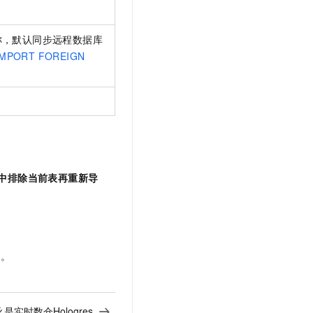
称，默认同步远程数据库
IMPORT FOREIGN
中排除当前表再重新导
表
。
是实时数仓Hologres