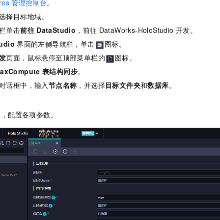
res
管理控制台
。
一个 AI 助手
即刻拥有 DeepSeek-R1 满血版
超强辅助，Bol
选择目标地域。
在企业官网、通讯软件中为客户提供 AI 客服
多种方案随心选，轻松解锁专属 DeepSeek
栏单击
前往
DataStudio
，前往
DataWorks-HoloStudio
开发。
udio
界面的左侧导航栏，单击
图标。
发
页面，鼠标悬停至顶部菜单栏的
图标。
axCompute
表结构同步
。
对话框中，输入
节点名称
，并选择
目标文件夹
和
数据库
。
面，配置各项参数。