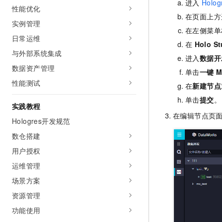
进入
Holog
10 分钟在聊天系统中增加
性能优化
专有云
在页面上方
实例管理
在左侧菜单
日常运维
在
Holo St
与外部系统集成
进入
数据开
数据资产管理
单击
一键
M
性能测试
在
新建节点
单击
提交
。
实践教程
在编辑节点页
Hologres开发规范
数仓搭建
用户授权
运维管理
场景方案
资源管理
功能使用