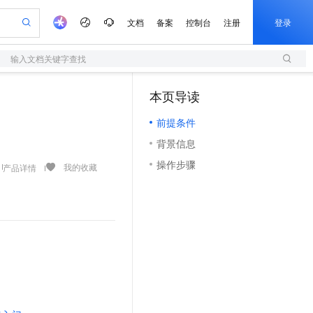
文档
备案
控制台
注册
登录
输入文档关键字查找
验
作计划
器
AI 活动
专业服务
服务伙伴合作计划
开发者社区
加入我们
服务平台百炼
阿里云 OPC 创新助力计划
本页导读
（1）
一站式生成采购清单，支持单品或批量购买
S
可编辑精美 PPT 文稿
S产品伙伴计划（繁花）
峰会
造的大模型服务与应用开发平台
轻量应用服务器
Agency Agents：拥有专属领域专家
AI 生产力先锋
Al MaaS 服务伙伴赋能合作
域名
博文
Careers
至高可申请百万元
前提条件
性可伸缩的云计算服务
 轻松生成专业的 PPT
开启高性价比 AI 编程新体验
先锋实践拓展 AI 生产力的边界
快速构建应用程序和网站，即刻迈出上云第一步
多领域专家智能体,一键组建 AI 虚拟交付团队
Token 补贴，五大权
计划
海大会
伙伴信用分合作计划
商标
问答
社会招聘
背景信息
益加速 OPC 成功
S
帕鲁游戏服务器
数字证书管理服务（原SSL证书）
HappyHorse 打造一站式影视创作平台
飞天发布时刻
HOT
划
备案
电子书
校园招聘
操作步骤
联机服务器，轻松开启游戏
视频创作，一键激活电商全链路生产力
全托管，含MySQL、PostgreSQL、SQL Server、MariaDB多引擎
实现全站HTTPS，呈现可信的WEB访问
所见，即是所愿
可视化编排打通从文字构思到成片全链路闭环
我的收藏
产品详情
更多支持
划
公司注册
镜像站
视频生成
语音识别与合成
 智能体与工作流应用
短信服务
漫剧工坊：一站式动画创作平台
AI 实训营
合作伙伴培训与认证
划
上云迁移
的智能体编程平台
站生成，高效打造优质广告素材
通过阿里云百炼高效搭建AI应用,助力高效开发
快速生产连贯的高质量长漫剧
从基础到进阶，Agent 创客手把手教你
国内短信简单易用，安全可靠，秒级触达，全球覆盖200+国家和地区。
e-1.1-T2V
Qwen3-TTS-Flash
lScope
我要反馈
查询合作伙伴
畅细腻的高质量视频
离线语音合成大模型，多语言方言自适应，低延迟高稳定
n Alibaba Cloud ISV 合作
代维服务
olarDB
建企业门户网站
大数据开发治理平台 DataWorks
10 分钟搭建微信、支付宝小程序
创新加速
ope
登录合作伙伴管理后台
我要建议
站，无忧落地极速上线
以可视化方式快速构建移动和 PC 门户网站
100%兼容MySQL、PostgreSQL，兼容Oracle，支持集中和分布式
高效部署网站，快速应用到小程序
Data Agent 驱动的一站式 Data+AI 开发治理平台
e-1.1-I2V
Cosyvoice-V3-Flash
安全
畅自然，细节丰富
高表现力语音合成大模型，语音克隆听感自然
我要投诉
上云场景组合购
伴
边界网络安全防护产品
漫剧创作，剧本、分镜、视频高效生成
覆盖90%+业务场景，专享组合折扣价
2V
VPN
Fun-ASR