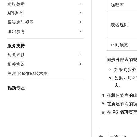
函数参考
远程库
API参考
系统表与视图
表名规则
SDK参考
正则预览
服务支持
常见问题
同步外部表的
相关协议
如果同步外
关注Hologres技术圈
如果同步外
入
。
视频专区
在新建节点的
在新建节点的
在
PG
管理
页
上一篇：无