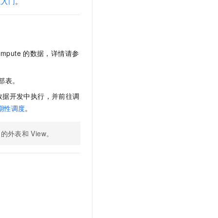
速入门
。
文戏情感细腻自然，动作戏激烈拳拳到肉，实现更强表演能力
支持中英文自由切换，具备更强的噪声鲁棒性
云聚AI 严选权益
SSL 证书
，一键激活高效办公新体验
精选AI产品，从模型到应用全链提效
堡垒机
AI 用量加速计划
应用
防火墙
、识别商机，让客服更高效、服务更出色。
新老同享，达量后返
mpute
的数据，详情请参
千问办公
主机安全
NEW
的智能体编程平台
一站式AI生产力平台
部表。
AI 应用及服务市场
伶鹊
数据开发中执行，并前往调
企业级人与Agent协作平台，接入和调度多个数字员工
智能客服平台，对话机器人、对话分析、智能外呼
期性调度
。
AI 应用
大模型服务平台百炼 - 全妙
大模型
的外表和
View。
应用创作平台
多模态内容创作工具，已接入 DeepSeek
自然语言处理
数据标注
机器学习
息提取
与 AI 智能体进行实时音视频通话
从文本、图片、视频中提取结构化的属性信息
构建支持视频理解的 AI 音视频实时通话应用