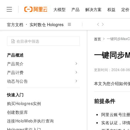
大模型
产品
解决方案
权益
定价
官方文档
实时数仓 Hologres
大模型
产品
解决方案
权益
定价
云市场
伙伴
服务
了解阿里云
精选产品
精选解决方案
普惠上云
产品定价
精选商城
成为销售伙伴
售前咨询
为什么选择阿里云
千问AI平台
一键同步MaxC
首页
了解云产品的定价详情
大模型服务平台百炼
睿译宝，AI翻译排版一
普惠上云 官方力荐
分销伙伴
在线服务
网站建设
什么是云计算
大
大模型服务与应用平台
上传文档即自动完成翻译和
云服务器38元/年起，超
一键同步M
产品概述
咨询伙伴
多端小程序
技术领先
云上成本管理
售后服务
千问大模型
GLM-5.2：长任务时代
官方推荐返现计划
大模型
产品简介
大模型
精选产品
精选解决方案
Salesforce 国际版订阅
稳定可靠
管理和优化成本
多元化、高性能、安全可靠
推荐新用户得奖励，单订单
更新时间：
2024-08-06
销售伙伴合作计划
产品计费
自助服务
友盟天域
安全合规
人工智能与机器学习
AI
文本生成
无影云电脑
Hermes Agent，打造
云工开物
动态与公告
本文为您介绍如何
无影生态合作计划
在线服务
观测云
分析师报告
随时随地安全接入的云上超
自主进化，持久记忆，越用
高校专属算力普惠，学生认
计算
互联网应用开发
Qwen3.8-Max
HOT
Salesforce On Alibaba C
工单服务
快速入门
智能体时代全能旗舰模型
Tuya 物联网平台阿里云
研究报告与白皮书
云解析DNS
快速拥有专属 OpenClaw
Consulting Partner 合
前提条件
大数据
容器
购买Hologres实例
免费试用
短信专区
蓝凌 OA
Qwen3.7-Plus
AI 大模型销售与服务生
创建数据库
现代化应用
存储
天池大赛
阿里云账号注
能看、能想、能动手的多模
云原生大数据计算服务 Max
解决方案免费试用 新老
电子合同
连接HoloWeb并执行查询
实名认证，详
面向分析的企业级SaaS模
最高领取价值200元试用
安全
网络与CDN
AI 算法大赛
Qwen3-VL-Plus
畅捷通
Hologres索引入门