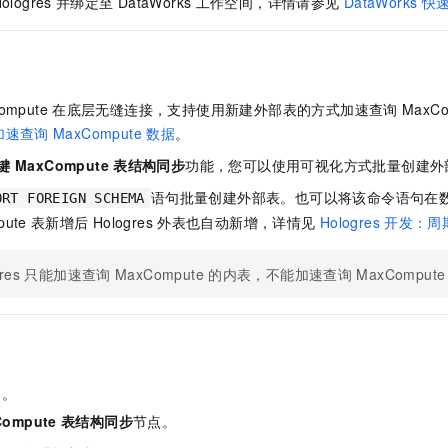
ologres
并绑定至
DataWorks
工作空间，详情请参见
DataWorks
快
服务生态伙伴
视觉 Coding、空间感知、多模态思考等全面升级
1M上下文，专为长程任务能力而生
云工开物
企业应用
Night Plan 支持 Qwen 3.8-Max
AI 办公
NEW
Red Hat
30+ 款产品免费体验
夜间 5 折，Qwen/Meoo/TokenPlan 客户专享
AI智能应用
科研合作
ERP
堂（旗舰版）
SUSE
智能客服
AI 应用构建
大模型原生
CRM
2个月
自动承接线索
ompute
在底层无缝连接，支持使用新建外部表的方式加速查询
MaxCo
建站小程序
Qoder
大模型服务平台百炼-应用模版
OA 办公系统
HOT
NEW
加速查询
MaxCompute
数据
。
面向真实软件
个人版上线、团队版降价；千问3.8-Max首发发尝鲜
丰富多元化的应用模版和解决方案
力提升
键
MaxCompute
表结构同步
功能，您可以使用可视化方式批量创建外
财税管理
模板建站
万有无界
大模型服务平台百炼-智能体
语句批量创建外部表。也可以将该命令语句在
ORT FOREIGN SCHEMA
400电话
定制建站
的模型效果
灵活可视化地构建企业级 Agent
pute
表新增后
Hologres
外表也自动新增，详情见
Hologres
开发：周
方案
广告营销
模板小程序
秒悟
人工智能平台 PAI
定制小程序
res
只能加速查询
MaxCompute
的内表，不能加速查询
MaxCompute
云端极速 AI 
新一代 AI 视频生成模型，深度适配广告营销等场景
AI Native 的算法工程平台，一站式完成建模、训练、推理服务部署
APP 开发
建站系统
网
。
AI 应用
10分钟微调：让0.6B模型媲美235B模型
多模态数据信
依托云原生高可用架构,实现Dify私有化部署
用1%尺寸在特定领域达到大模型90%以上效果
Compute
表结构同步
节点。