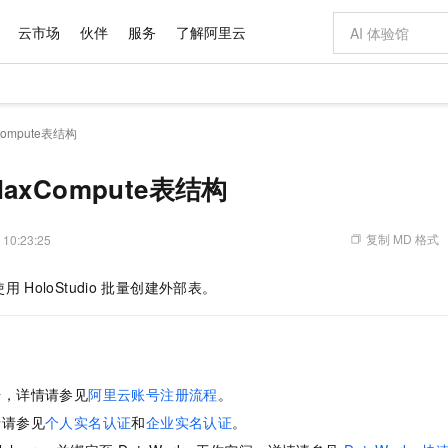
云市场
伙伴
服务
了解阿里云
AI 特惠
数据与 API
成为产品伙伴
企业增值服务
最佳实践
价格计算器
AI 场景体
基础软件
产品伙伴合
阿里云认证
市场活动
配置报价
大模型
ompute表结构
自助选配和估算价格
步到位
域名与网站
智启 AI 普惠权益
产品生态集成认证中心
企业支持计划
云上春晚
Qwen Audio：打造专属 AI 语音助手
千问官方 MaaS 平台，为开发者和 Agent 而生，新用户赠送 1 亿 + tokens 额度
云服务器 EC
一句话生成原生
AI Coding
阿里云Maa
2026 阿里云
为企业打
数据集
Windows
大模型认证
模型
NEW
NEW
格式还原
值低价云产品抢先购
提供智能易用的域名与建站服务
至高享 1亿+免费 tokens，加速 Al 应用落地
Qwen-Audio-3.0-Realtime 端到端实时语音角色扮演
安全可靠、弹
输入一句话想法,
智能编程，一键
axCompute表结构
产品生态伙伴
专家技术服务
云上奥运之旅
弹性计算合作
阿里云中企出
手机三要素
宝塔 Linux
全部认证
价格优势
开源旗舰模型
对象存储 OSS
即刻拥有 DeepSeek-V4-Pro
阿里云 OPC 创新助力计划
云数据库 RD
一键部署幻兽
AI 电商营销
产品生态伙伴工作台
企业增值服务台
云栖战略参考
云存储合作计
云栖大会
身份实名认证
CentOS
训练营
推动算力普惠，释放技术红利
的大模型服务
最高返9万
真正可用的 1M 上下文,一次完成代码全链路开发
轻松解锁专属 DeepSeek-V4-Pro
至高百万元 Token 补贴，加速一人公司成长
稳定、安全、高性价比、高性能的云存储服务
一键购买专属
从图文生成到
复制 MD 格式
 10:23:25
云上的中国
数据库合作计
活动全景
短信
Docker
图片和
自进化智能体
人工智能平台 PAI
5 分钟轻松部署专属 QwenPaw
Token Plan 模型订阅计划
Qoder
高效搭建 AI
AI 广告创作
企业成长
大模型
NEW
HOT
信息公告
使用
HoloStudio
批量创建外部表。
看见新力量
云网络合作计
OCR 文字识别
JAVA
级电脑
越聪明
证享300元代金券
一站式AI开发、训练和推理服务
Qwen3.8-Max 首发尝鲜，限时加量 10 倍，夜间低至2折
从聊天伙伴进化为能主动干活的本地数字员工
面向真实软件
图文、视频一
Kimi-K3
HappyHors
NEW
魔搭 Mode
loud
服务实践
官网公告
Kimi 最新旗舰模型，长程编程与推理利器
让文字生成流
金融模力时刻
Salesforce O
版
发票查验
全能环境
Qoder CN
Claude Code + GStack 打造工程团队
千问办公，限时限量积分加倍
云原生数据库 P
低代码高效构
AI 建站
NEW
作计划
计划
创新中心
魔搭 ModelSc
健康状态
让AI从“聊天伙伴”进化为能干活的“数字员工”
覆盖公网/内网、递归/权威、移动APP等全场景解析服务
安装技能 GStack，拥有专属 AI 工程团队
你的AI工作搭子，覆盖日常办公高频场景
基于千问大模型等，支持代码智能生成、研发智能问答
0 代码专业建
客户案例
天气预报查询
操作系统
Deepseek-v4-pro
HappyHors
态合作计划
册，详情请参见
阿里云账号注册流程
。
态智能体模型
旗舰 MoE 大模型，百万上下文与顶尖推理能力
图生视频，流
Compute
同享
容器服务 Kubernetes 版 ACK
万小智 AI 建站低至 15元/月
云防火墙
AI 短剧/漫剧
快递物流查询
WordPress
成为服务伙
高校合作
情请参见
个人实名认证
和
企业实名认证
。
式云数据仓库
点，立即开启云上创新
提供一站式管理容器应用的 K8s 服务
送.CN域名，送备案服务码
云原生的云上
AI助力短剧
GLM-5.2
Wan2.7-T
Ubuntu