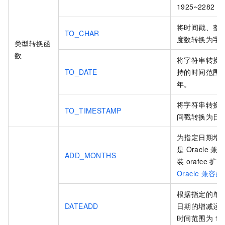
1925~2282
年
将时间戳、整
TO_CHAR
度数转换为字
类型转换函
数
将字符串转换
TO_DATE
持的时间范围
年。
将字符串转换
TO_TIMESTAMP
间戳转换为日
为指定日期增
是
Oracle
兼容
ADD_MONTHS
装
orafce
扩展
Oracle
兼容函
根据指定的单
DATEADD
日期的增减运
时间范围为
19