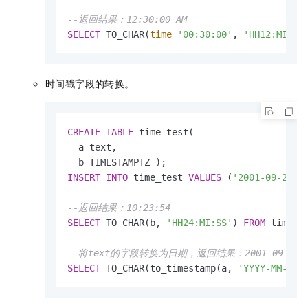
--返回结果：12:30:00 AM
SELECT
 TO_CHAR(
time
'00:30:00'
, 
'HH12:MI:SS
时间戳字段的转换。
CREATE
TABLE
 time_test(

  a text,

INSERT
INTO
 time_test 
VALUES
 (
'2001-09-28 0
--返回结果：10:23:54
SELECT
 TO_CHAR(b, 
'HH24:MI:SS'
) 
FROM
 time_te
--将text的字段转换为日期，返回结果：2001-09-28
SELECT
 TO_CHAR(to_timestamp(a, 
'YYYY-MM-DD'