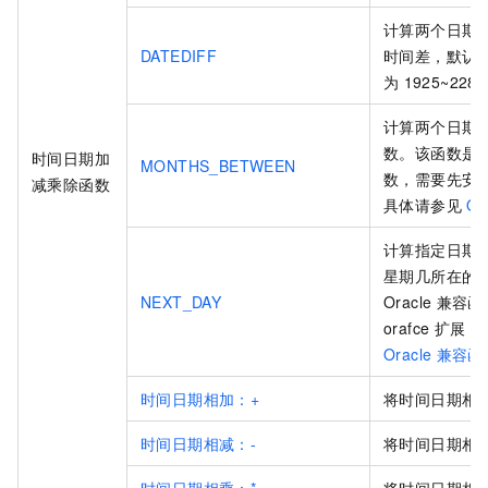
计算两个日期
DATEDIFF
时间差，默认
为
1925~2282
计算两个日期
数。该函数是
时间日期加
MONTHS_BETWEEN
数，需要先安
减乘除函数
具体请参见
Or
计算指定日期
星期几所在的
NEXT_DAY
Oracle
兼容函
orafce
扩展，
Oracle
兼容函
时间日期相加：+
将时间日期相
时间日期相减：-
将时间日期相