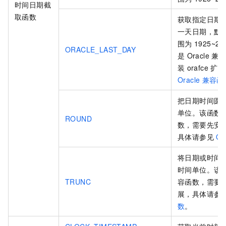
时间日期截
取函数
获取指定日期
一天日期，默
围为
1925~22
ORACLE_LAST_DAY
是
Oracle
兼容
装
orafce
扩展
Oracle
兼容函
把日期时间圆
单位。该函数
ROUND
数，需要先安
具体请参见
Or
将日期或时间
时间单位。该
TRUNC
容函数，需要
展，具体请参
数
。