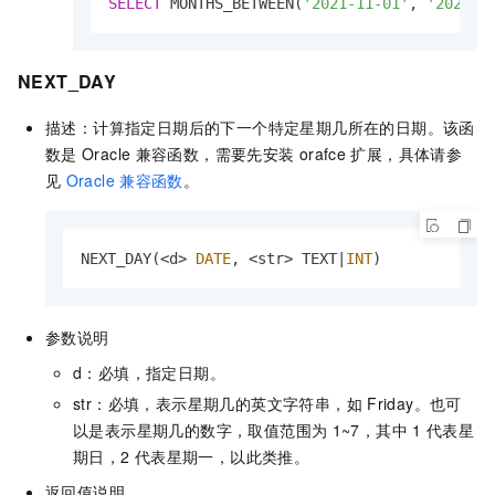
SELECT
 MONTHS_BETWEEN(
'2021-11-01'
, 
'2022-0
NEXT_DAY
描述：计算指定日期后的下一个特定星期几所在的日期。该函
数是
Oracle
兼容函数，需要先安装
orafce
扩展，具体请参
见
Oracle
兼容函数
。
NEXT_DAY(
<
d
>
DATE
, 
<
str
>
 TEXT
|
INT
)
参数说明
d：必填，指定日期。
str：必填，表示星期几的英文字符串，如
Friday。也可
以是表示星期几的数字，取值范围为
1~7，其中
1
代表星
期日，2
代表星期一，以此类推。
返回值说明