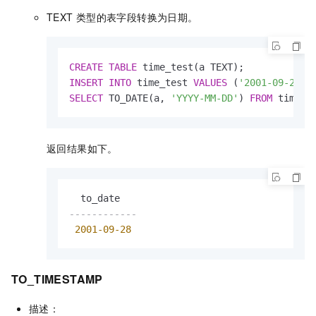
TEXT
类型的表字段转换为日期。
CREATE
TABLE
INSERT
INTO
 time_test 
VALUES
 (
'2001-09-28 0
SELECT
 TO_DATE(a, 
'YYYY-MM-DD'
) 
FROM
 time_t
返回结果如下。
------------
2001
-09
-28
TO_TIMESTAMP
描述：