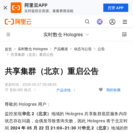
打开 APP
实时数仓 Hologres
实时数仓 Hologres
产品概述
动态与公告
公告
首页
共享集群（北京）重启公告
共享集群（北京）重启公告
更新时间：
2026-05-27 09:38:45
复制 MD 格式
我的收藏
产品详情
尊敬的
Hologres
用户：
监控发现
华北
2（北京）
地域的
Hologres
共享集群底层服务内存
状态存在问题，会偶发导致查询失败，因此
Hologres
将于北京时
间
2024
年
05
月
22
日
21:00~21:30
对
华北
2（北京）
地域的所