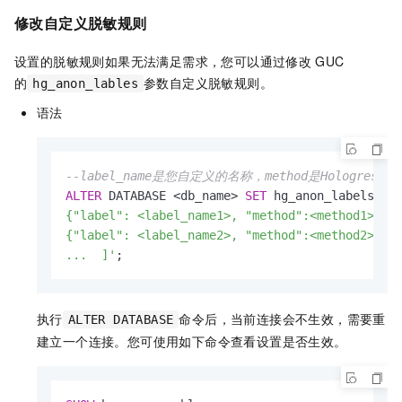
修改自定义脱敏规则
设置的脱敏规则如果无法满足需求，您可以通过修改
GUC
的
参数自定义脱敏规则。
hg_anon_lables
语法
--label_name是您自定义的名称，method是Hologre
ALTER
 DATABASE 
<
db_name
>
SET
 hg_anon_labels 
=
'
{"label": <label_name1>, "method":<method1>},  
{"label": <label_name2>, "method":<method2>}, 

...  ]'
; 
执行
命令后，当前连接会不生效，需要重
ALTER DATABASE
建立一个连接。您可使用如下命令查看设置是否生效。