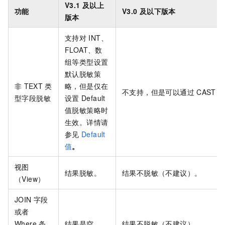
V3.1
及以上
功能
V3.0
及以下版本
版本
支持对
INT、
FLOAT、数
组等类型设置
默认脱敏策
非
TEXT
类
略，但是仅在
不支持，但是可以通过
CAST T
型字段脱敏
设置
Default
值脱敏策略时
生效。详情请
参见
Default
值
。
视图
结果脱敏。
结果不脱敏（不建议）。
（View）
JOIN
字段
或者
Where
条
结果是空。
结果不脱敏（不建议）。