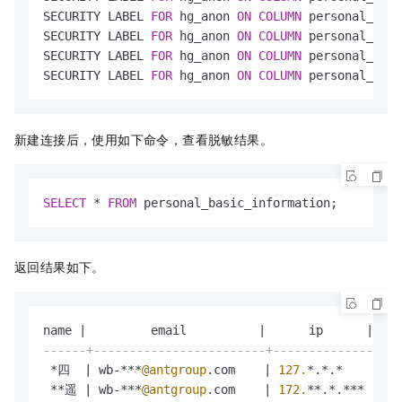
SECURITY LABEL 
FOR
 hg_anon 
ON
COLUMN
 personal_basi
SECURITY LABEL 
FOR
 hg_anon 
ON
COLUMN
 personal_basi
SECURITY LABEL 
FOR
 hg_anon 
ON
COLUMN
 personal_basi
SECURITY LABEL 
FOR
 hg_anon 
ON
COLUMN
 personal_basi
新建连接后，使用如下命令，查看脱敏结果。
SELECT
*
FROM
 personal_basic_information;
返回结果如下。
name 
|
         email          
|
      ip      
|
    
------+------------------------+--------------+---
*
四  
|
 wb
-
*
*
*
@antgroup
.com    
|
127.
*
.
*
.
*
|
5
*
*
*
遥 
|
 wb
-
*
*
*
@antgroup
.com    
|
172.
*
*
.
*
.
*
*
*
|
5
*