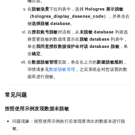
理
页面。
在
脱敏场景
下拉列表中，选择
Hologres
展示脱敏
（hologres_display_desense_code）
，并单击右
侧
选择脱敏
database
。
在
授权账号脱敏
对话框，从
未脱敏
database
列表选
择需要脱敏的数据库显示在
脱敏
database
列表中，
单击
我同意授权数据保护伞对该
database
脱敏
，单
击
确定
。
在
数据脱敏管理
页面，单击右上方的
新建脱敏规则
，
详情请参见
数据脱敏管理
，之后系统会对您设置的数
据库进行脱敏。
常见问题
按照使用示例发现数据未脱敏
问题现象：按照使用示例执行后发现查询出的数据未进行脱
敏。