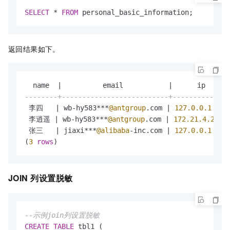
SELECT
*
FROM
 personal_basic_information;
返回结果如下。
  name  
|
          email           
|
      ip      
--------+--------------------------+--------------
 李四   
|
 wb
-
hy583
*
*
*
@antgroup
.com 
|
127.0
.0
.1
 李逍遥 
|
 wb
-
hy583
*
*
*
@antgroup
.com 
|
172.21
.4
.234
 张三   
|
 jiaxi
*
*
*
@alibaba
-
inc.com 
|
127.0
.0
.1
(
3
rows
)
JOIN
列设置脱敏
--示例join列设置脱敏
CREATE
TABLE
 tbl1 (
