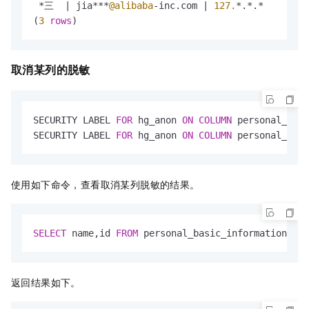
*
三  
|
 jia
*
*
*
@alibaba
-
inc.com 
|
127.
*
.
*
.
*
|
1
*
(
3
rows
)
取消某列的脱敏
SECURITY LABEL 
FOR
 hg_anon 
ON
COLUMN
 personal_basi
SECURITY LABEL 
FOR
 hg_anon 
ON
COLUMN
 personal_basi
使用如下命令，查看取消某列脱敏的结果。
SELECT
 name,id 
FROM
 personal_basic_information;
返回结果如下。