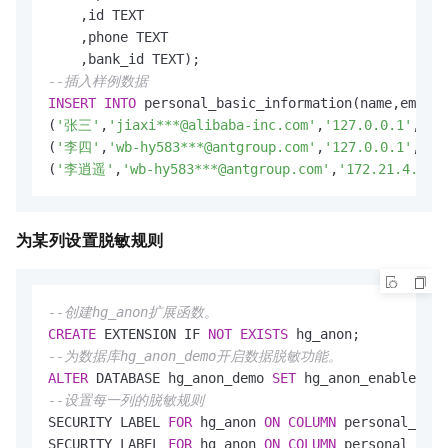
    ,id TEXT 

    ,phone TEXT

--插入样例数据
INSERT
INTO
 personal_basic_information(name,email,
(
'张三'
,
'jiaxi***@alibaba-inc.com'
,
'127.0.0.1'
,
'14
(
'李四'
,
'wb-hy583***@antgroup.com'
,
'127.0.0.1'
,
'51
(
'李逍遥'
,
'wb-hy583***@antgroup.com'
,
'172.21.4.234
为某列设置脱敏规则
--创建hg_anon扩展函数。
CREATE
 EXTENSION IF 
NOT
EXISTS
--为数据库hg_anon_demo开启数据脱敏功能。
ALTER
 DATABASE hg_anon_demo 
SET
 hg_anon_enable 
=
o
--设置每一列的脱敏规则
SECURITY LABEL 
FOR
 hg_anon 
ON
COLUMN
 personal_basi
SECURITY LABEL 
FOR
 hg_anon 
ON
COLUMN
 personal_basi