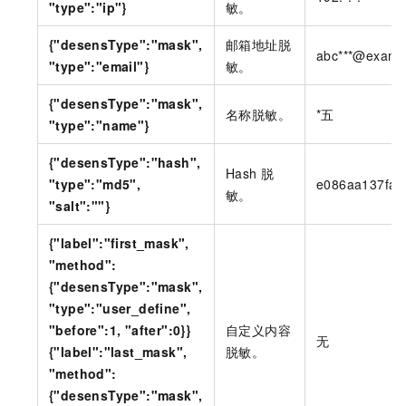
"type":"ip"}
敏。
{"desensType":"mask",
邮箱地址脱
abc***@examp
"type":"email"}
敏。
{"desensType":"mask",
名称脱敏。
*五
"type":"name"}
{"desensType":"hash",
Hash
脱
"type":"md5",
e086aa137fa1
敏。
"salt":""}
{"label":"first_mask",
"method":
{"desensType":"mask",
"type":"user_define",
"before":1, "after":0}}
自定义内容
无
{"label":"last_mask",
脱敏。
"method":
{"desensType":"mask",