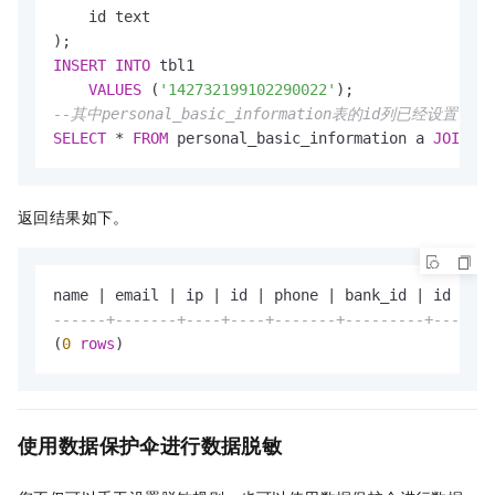
    id text

INSERT
INTO
 tbl1

VALUES
 (
'142732199102290022'
--其中personal_basic_information表的id列已经设置了脱
SELECT
*
FROM
 personal_basic_information a 
JOIN
 tb
返回结果如下。
name 
|
 email 
|
 ip 
|
 id 
|
 phone 
|
 bank_id 
|
------+-------+----+----+-------+---------+----
(
0
rows
)
使用数据保护伞进行数据脱敏