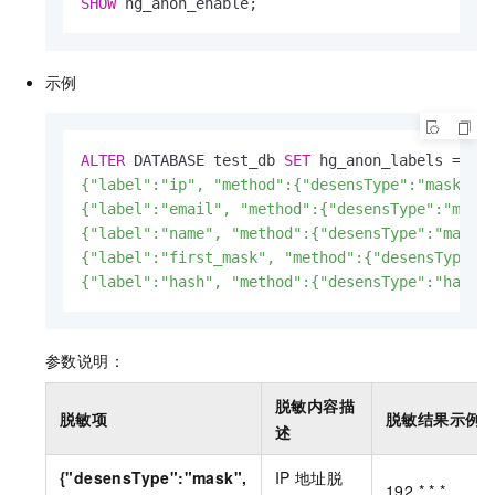
SHOW
 hg_anon_enable;
示例
ALTER
 DATABASE test_db 
SET
 hg_anon_labels 
=
'[

{"label":"ip", "method":{"desensType":"mask", "
{"label":"email", "method":{"desensType":"mask"
{"label":"name", "method":{"desensType":"mask",
{"label":"first_mask", "method":{"desensType":"
{"label":"hash", "method":{"desensType":"hash"
参数说明：
脱敏内容描
脱敏项
脱敏结果示例
述
{"desensType":"mask",
IP
地址脱
192.*.*.*