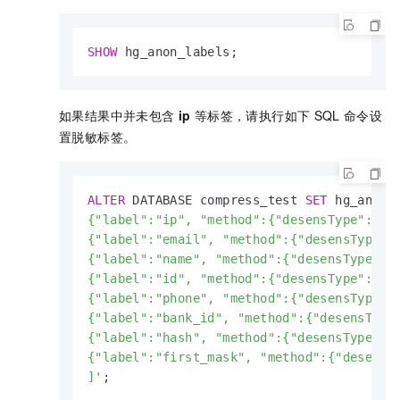
SHOW
 hg_anon_labels;
如果结果中并未包含
ip
等标签，请执行如下
SQL
命令设
置脱敏标签。
ALTER
 DATABASE compress_test 
SET
 hg_anon_
{"label":"ip", "method":{"desensType":"mas
{"label":"email", "method":{"desensType":"
{"label":"name", "method":{"desensType":"m
{"label":"id", "method":{"desensType":"mas
{"label":"phone", "method":{"desensType":"
{"label":"bank_id", "method":{"desensType"
{"label":"hash", "method":{"desensType":"h
{"label":"first_mask", "method":{"desensTy
]'
;