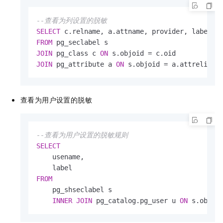
--查看为列设置的脱敏
SELECT
FROM
JOIN
 pg_class c 
ON
 s.objoid 
=
JOIN
 pg_attribute a 
ON
 s.objoid 
=
 a.attrelid 
A
查看为用户设置的脱敏
--查看为用户设置的脱敏规则
SELECT
    usename,

FROM
    pg_shseclabel s

INNER
JOIN
 pg_catalog.pg_user u 
ON
 s.objoi