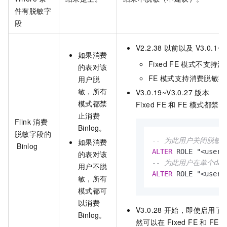
件有脱敏字
段
V2.2.38
以前以及
V3.0.1~V
如果消费
Fixed FE
模式不支持消
的表对该
FE
模式支持消费脱敏字
用户脱
敏，所有
V3.0.19~V3.0.27
版本
模式都禁
Fixed FE
和
FE
模式都禁止
止消费
Flink
消费
Binlog。
脱敏字段的
-- 为此用户关闭脱敏
如果消费
Binlog
ALTER
 ROLE "<user>
的表对该
-- 为此用户在单个dat
用户不脱
ALTER
 ROLE "<user>
敏，所有
模式都可
以消费
V3.0.28
开始，即使启用了
Binlog。
然可以在
Fixed FE
和
FE