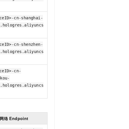
ceID>-cn-shanghai-
l.hologres.aliyuncs
ceID>-cn-shenzhen-
l.hologres.aliyuncs
ceID>-cn-
akou-
l.hologres.aliyuncs
网络
Endpoint