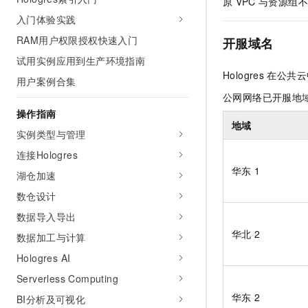
原
VPC
与资源组不
AI 产品 免费试用
网络
安全
云开发大赛
入门体验实践
Tableau 订阅
1亿+ 大模型 tokens 和 
RAM用户权限授权快速入门
可观测
入门学习赛
开服域名
中间件
AI空中课堂在线直播课
140+云产品 免费试用
大模型服务
试用实例应用到生产环境指南
上云与迁云
产品新客免费试用，最长1
数据库
Hologres
在公共云
用户案例合集
生态解决方案
千问AI平台-Token Plan
企业出海
大模型ACA认证体验
公网网络已开服地
大数据计算
助力企业全员 AI 认知与能
操作指南
行业生态解决方案
政企业务
地域
媒体服务
千问AI平台-模型体验
实例类型与管理
开发者生态解决方案
在线体验全尺寸、多种模态
连接Hologres
企业服务与云通信
AI 开发和 AI 应用解决
华东
1
Happy 系列大模型
湖仓加速
域名与网站
数仓设计
终端用户计算
数据导入导出
华北
2
数据加工与计算
Serverless
大模型解决方案
Hologres AI
开发工具
快速部署 Dify，高效搭建 
Serverless Computing
迁移与运维管理
华东
2
BI分析及可视化