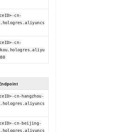
t.diy 一步搞定创意建站
构建大模型应用的安全防护体系
通过自然语言交互简化开发流程,全栈开发支持
通过阿里云安全产品对 AI 应用进行安全防护
ceID>-cn-
n.hologres.aliyuncs
ceID>-cn-
akou.hologres.aliyu
:80
Endpoint
ceID>-cn-hangzhou-
l.hologres.aliyuncs
ceID>-cn-beijing-
l.hologres.aliyuncs