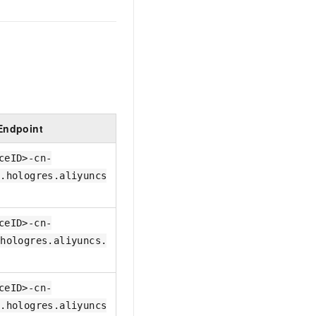
文戏情感细腻自然，动作戏激烈拳拳到肉，实现更强表演能力
支持中英文自由切换，具备更强的噪声鲁棒性
云聚AI 严选权益
SSL 证书
，一键激活高效办公新体验
精选AI产品，从模型到应用全链提效
堡垒机
AI 用量加速计划
应用
防火墙
、识别商机，让客服更高效、服务更出色。
新老同享，达量后返
千问办公
主机安全
NEW
的智能体编程平台
一站式AI生产力平台
Endpoint
AI 应用及服务市场
伶鹊
企业级人与Agent协作平台，接入和调度多个数字员工
智能客服平台，对话机器人、对话分析、智能外呼
ceID>-cn-
AI 应用
u.hologres.aliyuncs
大模型服务平台百炼 - 全妙
大模型
应用创作平台
多模态内容创作工具，已接入 DeepSeek
自然语言处理
ceID>-cn-
数据标注
.hologres.aliyuncs.
机器学习
息提取
与 AI 智能体进行实时音视频通话
ceID>-cn-
从文本、图片、视频中提取结构化的属性信息
构建支持视频理解的 AI 音视频实时通话应用
i.hologres.aliyuncs