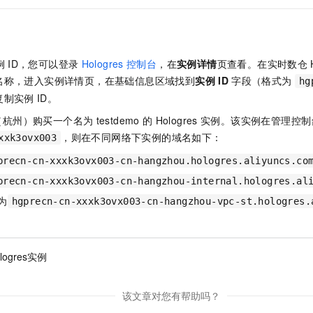
例
ID，您可以登录
Hologres
控制台
，在
实例详情
页查看。在实时数仓
名称，进入实例详情页，在基础信息区域找到
实例
ID
字段（格式为
hg
复制实例
ID。
（杭州）
购买一个名为
testdemo
的
Hologres
实例。该实例在管理控制
，则在不同网络下实例的域名如下：
xxk3ovx003
precn-cn-xxxk3ovx003-cn-hangzhou.hologres.aliyuncs.co
precn-cn-xxxk3ovx003-cn-hangzhou-internal.hologres.al
为
hgprecn-cn-xxxk3ovx003-cn-hangzhou-vpc-st.hologres.
logres实例
该文章对您有帮助吗？