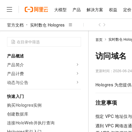
大模型
产品
解决方案
权益
定价
官方文档
实时数仓 Hologres
大模型
产品
解决方案
权益
定价
云市场
伙伴
服务
了解阿里云
精选产品
精选解决方案
普惠上云
产品定价
精选商城
成为销售伙伴
售前咨询
为什么选择阿里云
千问AI平台
实时数仓 Holog
首页
了解云产品的定价详情
大模型服务平台百炼
千问办公，解锁你的工作
普惠上云 官方力荐
分销伙伴
在线服务
网站建设
什么是云计算
大
大模型服务与应用平台
企业级Agent产品，直接
云服务器38元/年起，超
访问域名
产品概述
咨询伙伴
多端小程序
技术领先
云上成本管理
售后服务
千问大模型
Agency Agents：拥
官方推荐返现计划
大模型
产品简介
大模型
精选产品
精选解决方案
Salesforce 国际版订阅
稳定可靠
管理和优化成本
多元化、高性能、安全可靠
推荐新用户得奖励，单订单
更新时间：
2026-06-24
销售伙伴合作计划
产品计费
自助服务
友盟天域
安全合规
人工智能与机器学习
AI
文本生成
无影云电脑
HappyHorse 打造一
云工开物
动态与公告
Hologres
为您提供
无影生态合作计划
在线服务
观测云
分析师报告
随时随地安全接入的云上超
高校专属算力普惠，学生认
计算
互联网应用开发
Qwen3.8-Max
HOT
Salesforce On Alibaba C
工单服务
快速入门
智能体时代全能旗舰模型
Tuya 物联网平台阿里云
研究报告与白皮书
云解析DNS
快速拥有专属 OpenClaw
Consulting Partner 合
注意事项
大数据
容器
购买Hologres实例
免费试用
短信专区
蓝凌 OA
Qwen3.7-Plus
AI 大模型销售与服务生
创建数据库
现代化应用
存储
天池大赛
指定
VPC
地址仅与
能看、能想、能动手的多模
云原生大数据计算服务 Max
解决方案免费试用 新老
电子合同
连接HoloWeb并执行查询
面向分析的企业级SaaS模
最高领取价值200元试用
安全
遇到
VPC
网络连通
网络与CDN
AI 算法大赛
Qwen3-VL-Plus
畅捷通
Hologres索引入门