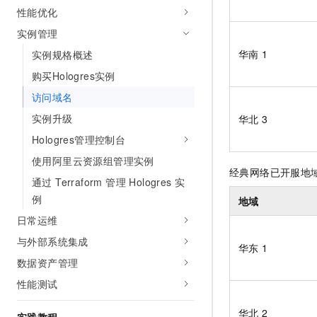
10 分钟在聊天系统中增加
性能优化
专有云
实例管理
华南
1
实例规格概述
购买Hologres实例
访问域名
实例升级
华北
3
Hologres管理控制台
使用阿里云资源组管理实例
经典网络已开服地
通过 Terraform 管理 Hologres 实
例
地域
日常运维
与外部系统集成
华东
1
数据资产管理
性能测试
华北
2