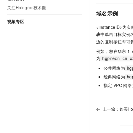
关注Hologres技术圈
域名示例
视频专区
<instanceID>为实
表
中单击目标实例
边的复制按钮即可
例如，您在
华东
1
为
hgprecn-cn-x
公共网络为
hg
经典网络为
hg
指定
VPC
网络
上一篇：
购买Ho