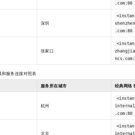
一个 AI 助手
即刻拥有 DeepSeek-R1 满血版
超强辅助，Bol
.com:80
在企业官网、通讯软件中为客户提供 AI 客服
多种方案随心选，轻松解锁专属 DeepSeek
<instan
深圳
shenzhe
.com:80
<instan
张家口
zhangji
ncs.com
域和服务连接对照表
服务所在城市
经典网络
<instan
杭州
interna
.com:80
<instan
北京
interna