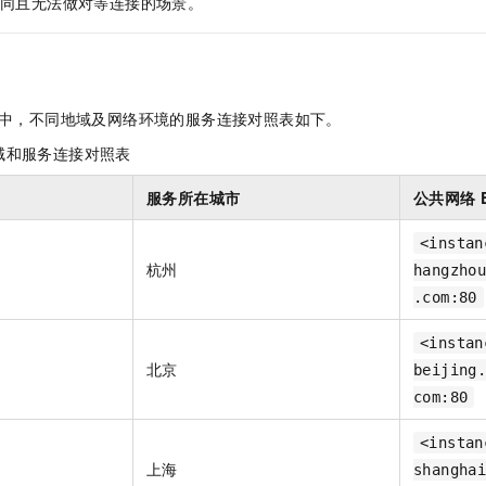
同且无法做对等连接的场景。
服务生态伙伴
视觉 Coding、空间感知、多模态思考等全面升级
1M上下文，专为长程任务能力而生
云工开物
企业应用
Night Plan 支持 Qwen 3.8-Max
AI 办公
NEW
Red Hat
30+ 款产品免费体验
夜间 5 折，Qwen/Meoo/TokenPlan 客户专享
AI智能应用
科研合作
ERP
堂（旗舰版）
SUSE
智能客服
AI 应用构建
大模型原生
CRM
2个月
自动承接线索
中，不同地域及网络环境的服务连接对照表如下。
建站小程序
Qoder
大模型服务平台百炼-应用模版
OA 办公系统
HOT
NEW
域和服务连接对照表
面向真实软件
个人版上线、团队版降价；千问3.8-Max首发发尝鲜
丰富多元化的应用模版和解决方案
力提升
财税管理
模板建站
服务所在城市
公共网络
万有无界
大模型服务平台百炼-智能体
400电话
定制建站
的模型效果
灵活可视化地构建企业级 Agent
<instan
方案
广告营销
模板小程序
杭州
hangzho
秒悟
人工智能平台 PAI
定制小程序
云端极速 AI 
.com:80
新一代 AI 视频生成模型，深度适配广告营销等场景
AI Native 的算法工程平台，一站式完成建模、训练、推理服务部署
APP 开发
<instan
北京
beijing
建站系统
com:80
AI 应用
10分钟微调：让0.6B模型媲美235B模型
多模态数据信
<instan
依托云原生高可用架构,实现Dify私有化部署
用1%尺寸在特定领域达到大模型90%以上效果
上海
shangha