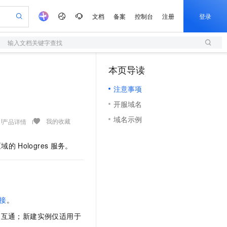
文档
备案
控制台
注册
登录
输入文档关键字查找
验
作计划
器
AI 活动
专业服务
服务伙伴合作计划
开发者社区
加入我们
服务平台百炼
阿里云 OPC 创新助力计划
本页导读
（1）
一站式生成采购清单，支持单品或批量购买
S
io：打造专属 AI 语音助手
S产品伙伴计划（繁花）
峰会
造的大模型服务与应用开发平台
轻量应用服务器
一句话生成原生可编辑精美 PPT 文稿
AI 生产力先锋
Al MaaS 服务伙伴赋能合作
域名
博文
Careers
至高可申请百万元
注意事项
性可伸缩的云计算服务
开启高性价比 AI 编程新体验
Qwen-Audio-3.0-Realtime 端到端实时语音角色扮演
输入一句话想法, 轻松生成专业的 PPT
先锋实践拓展 AI 生产力的边界
快速构建应用程序和网站，即刻迈出上云第一步
Token 补贴，五大权
计划
海大会
伙伴信用分合作计划
商标
问答
社会招聘
开服域名
益加速 OPC 成功
S
eek-V4-Pro
数字证书管理服务（原SSL证书）
一键部署幻兽帕鲁游戏服务器
飞天发布时刻
HOT
划
备案
电子书
校园招聘
域名示例
pSeek-V4-Pro
视频创作，一键激活电商全链路生产力
全托管，含MySQL、PostgreSQL、SQL Server、MariaDB多引擎
实现全站HTTPS，呈现可信的WEB访问
一键购买专属联机服务器，轻松开启游戏
所见，即是所愿
我的收藏
产品详情
更多支持
划
公司注册
镜像站
视频生成
语音识别与合成
专属 QwenPaw
短信服务
漫剧工坊：一站式动画创作平台
AI 实训营
HOT
区域的
Hologres
服务。
合作伙伴培训与认证
划
上云迁移
的智能体编程平台
站生成，高效打造优质广告素材
从聊天伙伴进化为能主动干活的本地数字员工
快速生产连贯的高质量长漫剧
从基础到进阶，Agent 创客手把手教你
国内短信简单易用，安全可靠，秒级触达，全球覆盖200+国家和地区。
e-1.1-T2V
Qwen3-TTS-Flash
lScope
我要反馈
查询合作伙伴
畅细腻的高质量视频
离线语音合成大模型，多语言方言自适应，低延迟高稳定
n Alibaba Cloud ISV 合作
代维服务
olarDB
建企业门户网站
大数据开发治理平台 DataWorks
10 分钟搭建微信、支付宝小程序
创新加速
ope
登录合作伙伴管理后台
我要建议
站，无忧落地极速上线
以可视化方式快速构建移动和 PC 门户网站
100%兼容MySQL、PostgreSQL，兼容Oracle，支持集中和分布式
高效部署网站，快速应用到小程序
Data Agent 驱动的一站式 Data+AI 开发治理平台
e-1.1-I2V
Cosyvoice-V3-Flash
安全
接
。
畅自然，细节丰富
高表现力语音合成大模型，语音克隆听感自然
我要投诉
上云场景组合购
伴
边界网络安全防护产品
漫剧创作，剧本、分镜、视频高效生成
覆盖90%+业务场景，专享组合折扣价
动互通；新建实例仅适用于
2V
VPN
Fun-ASR