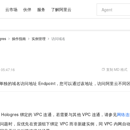
云市场
伙伴
服务
了解阿里云
AI 特惠
数据与 API
成为产品伙伴
企业增值服务
最佳实践
价格计算器
AI 场景体
基础软件
产品伙伴合
阿里云认证
市场活动
配置报价
大模型
res
操作指南
实例管理
访问域名
自助选配和估算价格
新方式
域名与网站
睿译宝，AI翻译排版一步到位
智启 AI 普惠权益
产品生态集成认证中心
企业支持计划
云上春晚
千问官方 MaaS 平台，为开发者和 Agent 而生，新用户赠送 1 亿 + tokens 额度
云服务器 EC
Qwen Aud
AI Coding
阿里云Maa
2026 阿里云
为企业打
数据集
Windows
大模型认证
模型
NEW
NEW
交付可用成果
值低价云产品抢先购
提供智能易用的域名与建站服务
上传文档即自动完成翻译和格式还原
至高享 1亿+免费 tokens，加速 Al 应用落地
安全可靠、弹
智能编程，一键
产品生态伙伴
专家技术服务
云上奥运之旅
弹性计算合作
阿里云中企出
手机三要素
宝塔 Linux
全部认证
价格优势
有专属领域专家
对象存储 OSS
GLM-5.2：长任务时代开源旗舰模型
阿里云 OPC 创新助力计划
云数据库 RD
即刻拥有 DeepS
AI 电商营销
产品生态伙伴工作台
企业增值服务台
云栖战略参考
云存储合作计
云栖大会
身份实名认证
CentOS
训练营
推动算力普惠，释放技术红利
的大模型服务
最高返9万
多领域专家智能体,一键组建 AI 虚拟交付团队
至高百万元 Token 补贴，加速一人公司成长
稳定、安全、高性价比、高性能的云存储服务
真正可用的 1M 上下文,一次完成代码全链路开发
轻松解锁专属 Dee
从图文生成到
复制 MD 格式
 05:47:16
云上的中国
数据库合作计
活动全景
短信
Docker
图片和
站式影视创作平台
人工智能平台 PAI
Hermes Agent，打造自进化智能体
Token Plan 模型订阅计划
Qoder
5 分钟轻松部署
AI 广告创作
企业成长
大模型
NEW
信息公告
单独的域名访问地址
Endpoint，您可以通过该地址，访问阿里云不同
看见新力量
云网络合作计
OCR 文字识别
JAVA
级电脑
证享300元代金券
可视化编排打通从文字构思到成片全链路闭环
一站式AI开发、训练和推理服务
自主进化，持久记忆，越用越聪明
Qwen3.8-Max 首发尝鲜，限时加量 10 倍，夜间低至2折
面向真实软件
图文、视频一
Kimi-K3
HappyHors
NEW
魔搭 Mode
loud
服务实践
官网公告
Kimi 最新旗舰模型，长程编程与推理利器
让文字生成流
金融模力时刻
Salesforce O
版
发票查验
全能环境
Qoder CN
Claude Code + GStack 打造工程团队
千问办公，限时限量积分加倍
云原生数据库 P
低代码高效构
AI 建站
NEW
作计划
计划
创新中心
魔搭 ModelSc
健康状态
让AI从“聊天伙伴”进化为能干活的“数字员工”
覆盖公网/内网、递归/权威、移动APP等全场景解析服务
安装技能 GStack，拥有专属 AI 工程团队
你的AI工作搭子，覆盖日常办公高频场景
基于千问大模型等，支持代码智能生成、研发智能问答
0 代码专业建
客户案例
天气预报查询
操作系统
Deepseek-v4-pro
HappyHors
态合作计划
Hologres
绑定的
VPC
连通，若需要与其他
VPC
连通，请参见
网络连
态智能体模型
旗舰 MoE 大模型，百万上下文与顶尖推理能力
图生视频，流
Compute
同享
容器服务 Kubernetes 版 ACK
万小智 AI 建站低至 15元/月
云防火墙
AI 短剧/漫剧
快递物流查询
WordPress
成为服务伙
高校合作
式云数据仓库
点，立即开启云上创新
提供一站式管理容器应用的 K8s 服务
送.CN域名，送备案服务码
云原生的云上
AI助力短剧
问题时，应优先在资源组下绑定
VPC
而非新建实例，同
VPC
内网自
GLM-5.2
Wan2.7-T
Ubuntu