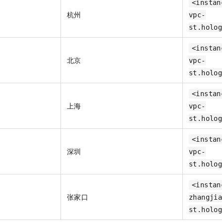
<instan
杭州
vpc-
st.holo
<instan
北京
vpc-
st.holo
<instan
上海
vpc-
st.holo
<instan
深圳
vpc-
st.holo
<instan
张家口
zhangji
st.holo