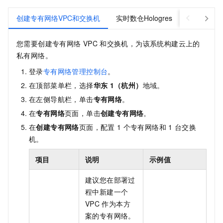
创建专有网络VPC和交换机
实时数仓Hologres
实时计算Fli
您需要创建专有网络
VPC
和交换机，为该系统构建云上的
私有网络。
登录
专有网络管理控制台
。
在顶部菜单栏，选择
华东
1（杭州）
地域。
在左侧导航栏，单击
专有网络
。
在
专有网络
页面，单击
创建专有网络
。
在
创建专有网络
页面，配置
1
个专有网络和
1
台交换
机。
项目
说明
示例值
建议您在部署过
程中新建一个
VPC
作为本方
案的专有网络。