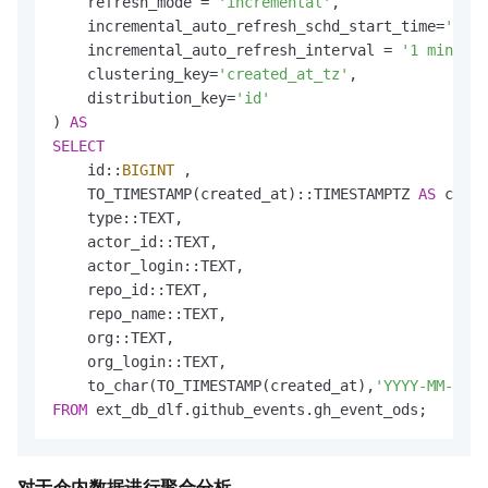
    refresh_mode 
=
'incremental'
,

    incremental_auto_refresh_schd_start_time
=
'imme
    incremental_auto_refresh_interval 
=
'1 minute'
    clustering_key
=
'created_at_tz'
,

    distribution_key
=
'id'
) 
AS
SELECT
    id::
BIGINT
 ,

    TO_TIMESTAMP(created_at)::TIMESTAMPTZ 
AS
 creat
    type::TEXT,                                   
    actor_id::TEXT,                               
    actor_login::TEXT,                            
    repo_id::TEXT,                                
    repo_name::TEXT,                              
    org::TEXT,                                    
    org_login::TEXT,

    to_char(TO_TIMESTAMP(created_at),
'YYYY-MM-DD'
)
FROM
 ext_db_dlf.github_events.gh_event_ods;
对于仓内数据进行聚合分析