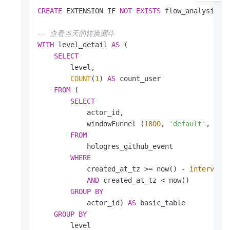
CREATE
 EXTENSION IF 
NOT
EXISTS
 flow_analysis; 
-- 查看当天的转换漏斗
WITH
 level_detail 
AS
 (

SELECT
        level,

COUNT
(
1
) 
AS
 count_user

FROM
 (

SELECT
            actor_id,

            windowFunnel (
1800
, 
'default'
, cre
FROM
            hologres_github_event

WHERE
            created_at_tz 
>=
 now() 
-
interval
AND
 created_at_tz 
<
 now()

GROUP
BY
            actor_id) 
AS
 basic_table

GROUP
BY
        level
