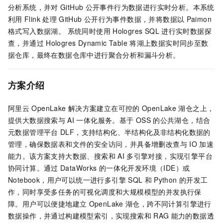
分析系统，并对
GitHub
公开事件行为数据进行实时分析。本系统
利用
Flink
处理
GitHub
公开行为事件数据，并将数据以
Paimon
格式写入数据湖。 系统同时使用
Hologres SQL
进行实时数据探
查，并通过
Hologres Dynamic Table
将湖上数据实时同步至数
据仓库，最终在数据仓库中进行聚合分析和漏斗分析。
方案介绍
阿里云
OpenLake
解决方案建立在可控的
OpenLake
湖仓之上，
提供大数据搜索与
AI
一体化服务。基于
OSS
的公共湖仓，结合
元数据管理平台
DLF，支持结构化、半结构化及非结构化数据的
管理，确保数据表和文件的安全访问，并具备增删改查与
IO
加速
能力。该方案支持大数据、搜索和
AI
多引擎对接，实现引擎平台
协同计算。通过
DataWorks
的一体化开发环境（IDE）或
Notebook，用户可以统一进行多引擎
SQL
和
Python
的开发工
作，同时享受多任务的可视化调度和大规模模型的并发执行保
障。用户可以便捷地建立
OpenLake
湖仓，跨不同计算引擎进行
数据操作，并通过构建模型索引，实现搜索和
RAG
能力的数据透