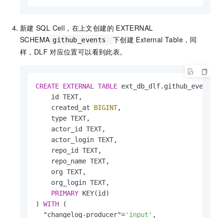
新建
SQL Cell，在上文创建的
EXTERNAL
SCHEMA
下创建
External Table，同
github_events
样，DLF
对应位置可以看到此表。
CREATE
EXTERNAL
TABLE
 ext_db_dlf.github_events.
    id TEXT,                                  
    created_at 
BIGINT
,                        
    type TEXT,                                
    actor_id TEXT,                            
    actor_login TEXT,                         
    repo_id TEXT,                             
    repo_name TEXT,                           
    org TEXT,                                 
    org_login TEXT,                           
PRIMARY
 KEY(id)

) 
WITH
 (

  "changelog-producer"
=
'input'
,
