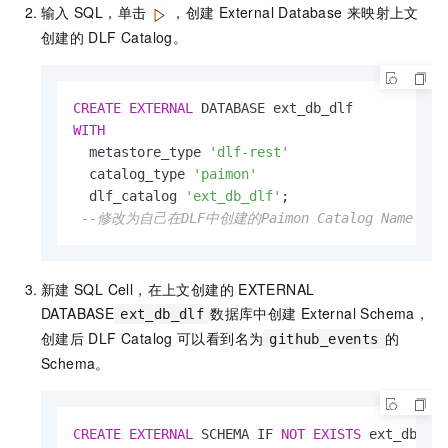
输入
SQL，单击
，创建
External Database
来映射上文
创建的
DLF Catalog。
CREATE
EXTERNAL
WITH
  metastore_type 
'dlf-rest'
  catalog_type 
'paimon'
  dlf_catalog 
'ext_db_dlf'
; 

--修改为自己在DLF中创建的Paimon Catalog Name
新建
SQL Cell，在上文创建的
EXTERNAL
DATABASE
数据库中创建
External Schema，
ext_db_dlf
创建后
DLF Catalog
可以看到名为
的
github_events
Schema。
CREATE
EXTERNAL
 SCHEMA IF 
NOT
EXISTS
 ext_db_dl