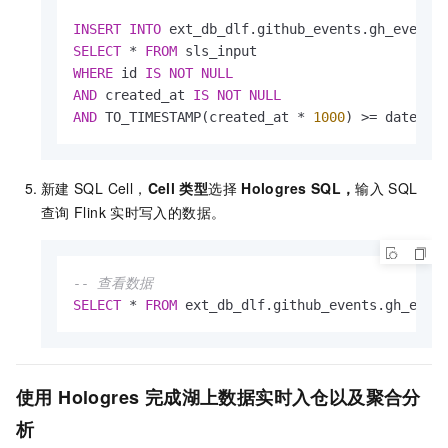
INSERT
INTO
SELECT
*
FROM
WHERE
 id 
IS
NOT
NULL
AND
 created_at 
IS
NOT
NULL
AND
 TO_TIMESTAMP(created_at 
*
1000
) 
>=
 date_ad
新建
SQL Cell，
Cell
类型
选择
Hologres SQL
，
输入
SQL
查询
Flink
实时写入的数据。
-- 查看数据
SELECT
*
FROM
 ext_db_dlf.github_events.gh_even
使用
Hologres
完成湖上数据实时入仓以及聚合分
析