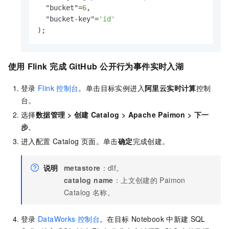
  "bucket"
=
6
,

  "bucket-key"
=
'id'
);
使用
Flink
完成
GitHub
公开行为事件实时入湖
登录
Flink
控制台
。单击目标实例进入
阿里云实时计算
控制
台。
选择
数据管理
>
创建
Catalog
>
Apache Paimon
>
下一
步
。
进入配置
Catalog
页面。单击
确定
完成创建。
说明
metastore
：dlf。
catalog name
：上文创建的
Paimon
Catalog
名称。
登录
DataWorks
控制台
。在目标
Notebook
中新建
SQL