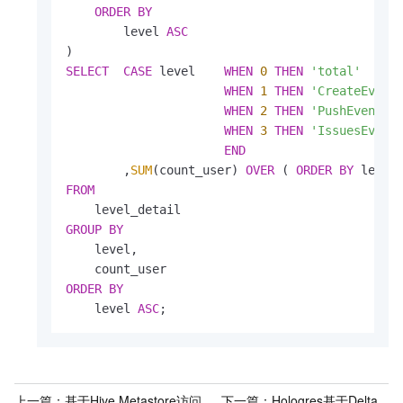
ORDER
BY
        level 
ASC
SELECT
CASE
 level    
WHEN
0
THEN
'total'
WHEN
1
THEN
'CreateEvent
WHEN
2
THEN
'PushEvent'
WHEN
3
THEN
'IssuesEvent
END
        ,
SUM
(count_user) 
OVER
 ( 
ORDER
BY
 level
FROM
GROUP
BY
    level,

ORDER
BY
    level 
ASC
;
上一篇：
基于Hive Metastore访问
下一篇：
Hologres基于Delta