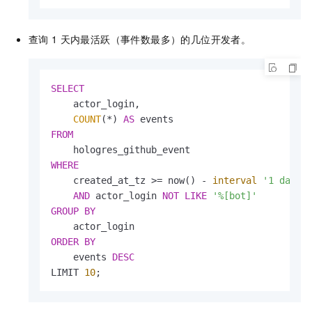
查询
1
天内最活跃（事件数最多）的几位开发者。
SELECT
    actor_login,

COUNT
(
*
) 
AS
FROM
WHERE
    created_at_tz 
>=
 now() 
-
interval
'1 day'
AND
 actor_login 
NOT
LIKE
'%[bot]'
GROUP
BY
ORDER
BY
    events 
DESC
LIMIT 
10
;