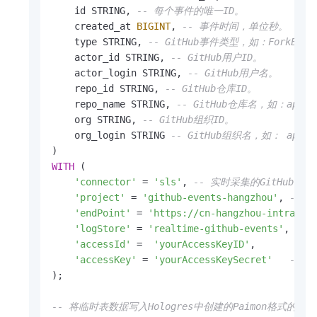
    id STRING, 
-- 每个事件的唯一ID。
    created_at 
BIGINT
, 
-- 事件时间，单位秒。
    type STRING, 
-- GitHub事件类型，如：ForkEvent, 
    actor_id STRING, 
-- GitHub用户ID。
    actor_login STRING, 
-- GitHub用户名。
    repo_id STRING, 
-- GitHub仓库ID。
    repo_name STRING, 
-- GitHub仓库名，如：apache/
    org STRING, 
-- GitHub组织ID。
    org_login STRING 
-- GitHub组织名，如： apache
WITH
 (

'connector'
=
'sls'
, 
-- 实时采集的GitHub事
'project'
=
'github-events-hangzhou'
, 
-- 
'endPoint'
=
'https://cn-hangzhou-intranet
'logStore'
=
'realtime-github-events'
,    
'accessId'
=
'yourAccessKeyID'
,        
--
'accessKey'
=
'yourAccessKeySecret'
-- 
);

-- 将临时表数据写入Hologres中创建的Paimon格式的Exter