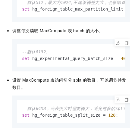
--默认512，最大为1024,不建议调整太大，会影响查询
set
 hg_foreign_table_max_partition_limit 
=
1
调整每次读取
MaxCompute
表
batch
的大小。
--默认8192。
set
 hg_experimental_query_batch_size 
=
4096
;
设置
MaxCompute
表访问切分
split
的数目，可以调节并发
数目。
--默认64MB，当表很大时需要调大，避免过多的split影响
set
 hg_foreign_table_split_size 
=
128
;