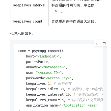
keepalives_interval
持连通的时间间隔，单位秒
（s）。
keepalives_count
尝试重新保持连通最大次数。
代码示例如下。
conn = psycopg.connect(

    host=
"<Endpoint>"
,

    port=<Port>, 

    dbname=
"<databases>"
, 

    user=
"<Access ID>"
, 

    password=
"<Access Key>"
,

    keepalives=
1
, 
# 保持连接
    keepalives_idle=
130
, 
# 空闲时，每130秒保持连
    keepalives_interval=
10
, 
# 没得到回应时，等待
    keepalives_count=
15
, 
# 尝试最多15次重新保持连
    application_name=
"<Application Name>"
)