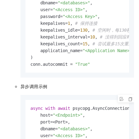
    dbname=
"<databases>"
, 

    user=
"<Access ID>"
, 

    password=
"<Access Key>"
,

    keepalives=
1
, 
# 保持连接
    keepalives_idle=
130
, 
# 空闲时，每130秒保
    keepalives_interval=
10
, 
# 没得到回应时，
    keepalives_count=
15
, 
# 尝试最多15次重新保
    application_name=
"<Application Name>"
)

conn.autocommit = 
"True"
异步调用示例
async
with
await
 psycopg.AsyncConnection.con
    host=
"<Endpoint>"
,

    port=<Port>, 

    dbname=
"<databases>"
, 

    user=
"<Access ID>"
, 
