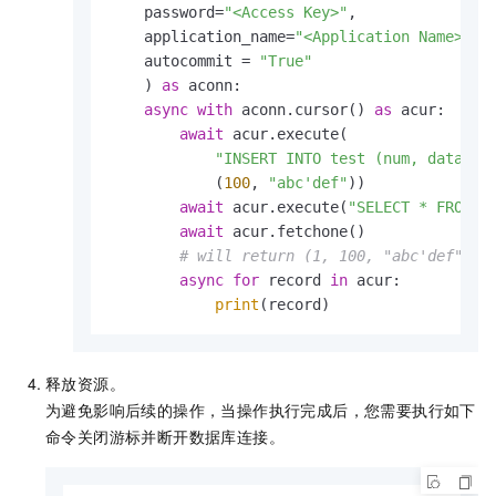
    password=
"<Access Key>"
,

    application_name=
"<Application Name>"
,

    autocommit = 
"True"
    ) 
as
 aconn:

async
with
 aconn.cursor() 
as
 acur:

await
 acur.execute(

"INSERT INTO test (num, data) V
            (
100
, 
"abc'def"
))

await
 acur.execute(
"SELECT * FROM t
await
 acur.fetchone()

# will return (1, 100, "abc'def")
async
for
 record 
in
 acur:

print
(record)
释放资源。
为避免影响后续的操作，当操作执行完成后，您需要执行如下
命令关闭游标并断开数据库连接。