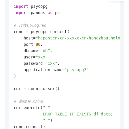
import
import
 pandas 
as
 pd

# 连接Hologres
conn = psycopg.connect(

    host=
"hgpostcn-cn-xxxxx-cn-hangzhou.hologre
    port=
80
,

    dbname=
"db"
,

    user=
"xxx"
,

    password=
"xxx"
,

    application_name=
"psycopg3"
)

cur = conn.cursor()

# 删除多余的表
cur.execute(
"""

            DROP TABLE IF EXISTS df_data;

            """
)

conn.commit()
