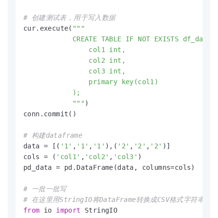
# 创建测试表，用于写入数据
cur.execute(
"""

            CREATE TABLE IF NOT EXISTS df_data(

                col1 int,

                col2 int,

                col3 int,

                primary key(col1)

            );

            """
)

conn.commit()

# 构建dataframe
data = [(
'1'
,
'1'
,
'1'
),(
'2'
,
'2'
,
'2'
)]

cols = (
'col1'
,
'col2'
,
'col3'
)

pd_data = pd.DataFrame(data, columns=cols)

# 一批一批写
# 在这里用StringIO将DataFrame转换成CSV格式字符串
from
 io 
import
 StringIO
