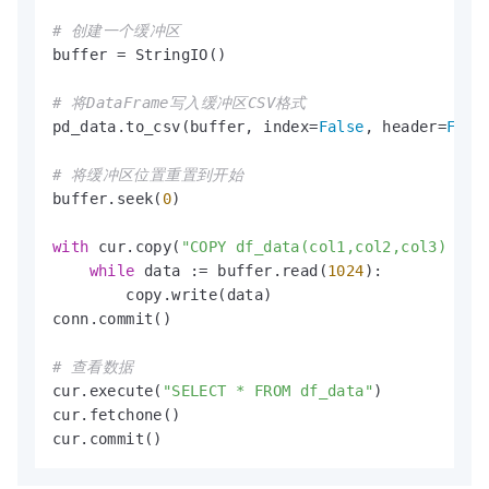
# 创建一个缓冲区
buffer = StringIO()

# 将DataFrame写入缓冲区CSV格式
pd_data.to_csv(buffer, index=
False
, header=
Fals
# 将缓冲区位置重置到开始
buffer.seek(
0
)

with
 cur.copy(
"COPY df_data(col1,col2,col3) FRO
while
 data := buffer.read(
1024
):

        copy.write(data)

conn.commit()

# 查看数据
cur.execute(
"SELECT * FROM df_data"
)

cur.fetchone()

cur.commit()