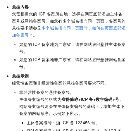
悬挂内容
您需根据您的
ICP
备案所在地，选择在网页底部添加主体备
案号或网站备案号。如您有多个域名指向同一页面，备案号的
悬挂要求请参见
多个域名指向同一页面时，如何在页面底部添
加备案号？
。
如您的
ICP
备案地为广东省，请在网站底部悬挂主体备案
号。
如您的
ICP
备案地非广东省，请在网站底部悬挂网站备案
号。
悬挂示例
经营性备案和非经营性备案的悬挂备案号要求不同。
非经营性备案的悬挂备案号。
主体备案编号的格式为
省份简称+ICP
备+数字编码+号
。
网站备案编号则会在主体备案编号的基础上，增加主体下
备案的网站顺序。示例如下所示。
主体备案编号：浙
ICP
备
123456
号。
网站备案编号：浙
ICP
备
123456
号-1、京
ICP
备