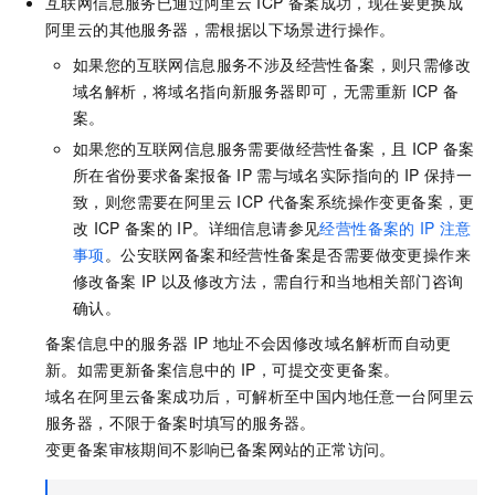
互联网信息服务已通过阿里云
ICP
备案成功，现在要更换成
阿里云的其他服务器，需根据以下场景进行操作。
如果您的互联网信息服务不涉及经营性备案，则只需修改
域名解析，将域名指向新服务器即可，无需重新
ICP
备
案。
如果您的互联网信息服务需要做经营性备案，且
ICP
备案
所在省份要求备案报备
IP
需与域名实际指向的
IP
保持一
致，则您需要在阿里云
ICP
代备案系统操作变更备案，更
改
ICP
备案的
IP。
详细信息请参见
经营性备案的
IP
注意
事项
。
公安联网备案和经营性备案是否需要做变更操作来
修改备案
IP
以及修改方法，需自行和当地相关部门咨询
确认。
备案信息中的服务器
IP
地址不会因修改域名解析而自动更
新。如需更新备案信息中的
IP，可提交变更备案。
域名在阿里云备案成功后，可解析至中国内地任意一台阿里云
服务器，不限于备案时填写的服务器。
变更备案审核期间不影响已备案网站的正常访问。