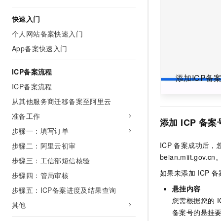
AI 产品 免费试用
网络
安全
云开发大赛
Tableau 订阅
快速入门
1亿+ 大模型 tokens 和 
可观测
入门学习赛
中间件
AI空中课堂在线直播课
个人网站备案快速入门
140+云产品 免费试用
大模型服务
App备案快速入门
上云与迁云
产品新客免费试用，最长1
数据库
生态解决方案
千问AI平台-Token Plan
企业出海
大模型ACA认证体验
ICP备案流程
大数据计算
添加ICP备
助力企业全员 AI 认知与能
行业生态解决方案
ICP备案流程
政企业务
媒体服务
千问AI平台-模型体验
开发者生态解决方案
从其他服务商迁移备案至阿里云
在线体验全尺寸、多种模态
企业服务与云通信
准备工作
AI 开发和 AI 应用解决
添加
ICP
备案
Happy 系列大模型
步骤一：填写订单
域名与网站
ICP
备案成功后，
步骤二：阿里云初审
终端用户计算
beian.miit.gov.cn
步骤三：工信部短信核验
Serverless
如果未添加
ICP
备
大模型解决方案
步骤四：管局审核
悬挂内容
步骤五：ICP备案进度及结果查询
开发工具
快速部署 Dify，高效搭建 
您需根据您的
I
其他
迁移与运维管理
备案号的悬挂