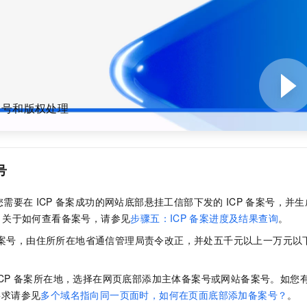
服务生态伙伴
视觉 Coding、空间感知、多模态思考等全面升级
1M上下文，专为长程任务能力而生
云工开物
企业应用
Night Plan 支持 Qwen 3.8-Max
AI 办公
NEW
Red Hat
30+ 款产品免费体验
夜间 5 折，Qwen/Meoo/TokenPlan 客户专享
AI智能应用
科研合作
ERP
堂（旗舰版）
SUSE
智能客服
AI 应用构建
大模型原生
CRM
2个月
自动承接线索
建站小程序
Qoder
大模型服务平台百炼-应用模版
OA 办公系统
HOT
NEW
面向真实软件
个人版上线、团队版降价；千问3.8-Max首发发尝鲜
丰富多元化的应用模版和解决方案
案号和版权处理
力提升
财税管理
模板建站
万有无界
大模型服务平台百炼-智能体
400电话
定制建站
的模型效果
灵活可视化地构建企业级 Agent
方案
广告营销
模板小程序
号
秒悟
人工智能平台 PAI
定制小程序
云端极速 AI 
新一代 AI 视频生成模型，深度适配广告营销等场景
AI Native 的算法工程平台，一站式完成建模、训练、推理服务部署
您需要在
ICP
备案成功的网站底部悬挂工信部下发的
ICP
备案号，并生
APP 开发
。关于如何查看备案号，请参见
步骤五：ICP
备案进度及结果查询
。
建站系统
案号，由住所所在地省通信管理局责令改正，并处五千元以上一万元以
AI 应用
10分钟微调：让0.6B模型媲美235B模型
多模态数据信
CP
备案所在地，选择在网页底部添加主体备案号或网站备案号。如您
依托云原生高可用架构,实现Dify私有化部署
用1%尺寸在特定领域达到大模型90%以上效果
要求请参见
多个域名指向同一页面时，如何在页面底部添加备案号？
。