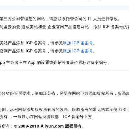
第三方公司管理您的网站，请您联系托管公司的
IT
人员进行修改。
阿里云的云·速成美站和云·企业官网产品搭建网站，添加
ICP
备案号的
成美站产品添加
ICP
备案号，请参见
添加
ICP
备案号
。
业官网产品添加
ICP
备案号，请参见
添加
ICP
备案号
。
pp
主办者应在
App
的
设置
或
介绍
等显著位置标注备案编号。
部分省份管局要求，例如江苏省，需要在网站下方添加版权所有，所添
为例，示例网站添加版权所有后的效果。版权所有的常见格式示例为
© 
，一般显示在网站页脚底部，ICP
备案号上方。
权所有
权所有：
© 2009-2019 Aliyun.com 版权所有
。