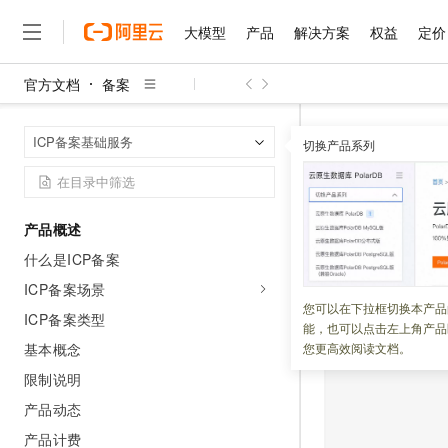
大模型
产品
解决方案
权益
定价
官方文档
备案
大模型
产品
解决方案
权益
定价
云市场
伙伴
服务
了解阿里云
精选产品
精选解决方案
普惠上云
产品定价
精选商城
成为销售伙伴
售前咨询
为什么选择阿里云
千问AI平台
备案
ICP
首页
ICP备案基础服务
了解云产品的定价详情
切换产品系列
大模型服务平台百炼
睿译宝，AI翻译排版一
普惠上云 官方力荐
分销伙伴
在线服务
网站建设
什么是云计算
大
大模型服务与应用平台
上传文档即自动完成翻译和
云服务器38元/年起，超
添加ICP
咨询伙伴
多端小程序
技术领先
云上成本管理
售后服务
千问大模型
GLM-5.2：长任务时代
官方推荐返现计划
大模型
大模型
精选产品
精选解决方案
Salesforce 国际版订阅
稳定可靠
产品概述
管理和优化成本
多元化、高性能、安全可靠
推荐新用户得奖励，单订单
更新时间：
2026-06-23
销售伙伴合作计划
自助服务
什么是ICP备案
友盟天域
安全合规
人工智能与机器学习
AI
文本生成
无影云电脑
Hermes Agent，打造
云工开物
ICP
备案成功后，
无影生态合作计划
在线服务
ICP备案场景
观测云
分析师报告
随时随地安全接入的云上超
自主进化，持久记忆，越用
高校专属算力普惠，学生认
计算
互联网应用开发
您可以在下拉框切换本产品
Qwen3.8-Max
号，并链接至工信
HOT
ICP备案类型
Salesforce On Alibaba C
工单服务
能，也可以点击左上角产品
智能体时代全能旗舰模型
Tuya 物联网平台阿里云
研究报告与白皮书
云解析DNS
快速拥有专属 OpenClaw
Consulting Partner 合
大数据
容器
基本概念
您更高效阅读文档。
免费试用
短信专区
蓝凌 OA
Qwen3.7-Plus
限制说明
AI 大模型销售与服务生
现代化应用
存储
天池大赛
能看、能想、能动手的多模
云原生大数据计算服务 Max
解决方案免费试用 新老
电子合同
产品动态
面向分析的企业级SaaS模
最高领取价值200元试用
安全
网络与CDN
AI 算法大赛
Qwen3-VL-Plus
产品计费
畅捷通