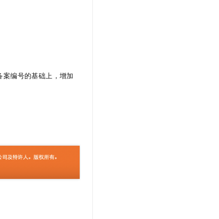
t.diy 一步搞定创意建站
构建大模型应用的安全防护体系
通过自然语言交互简化开发流程,全栈开发支持
通过阿里云安全产品对 AI 应用进行安全防护
备案编号的基础上，增加