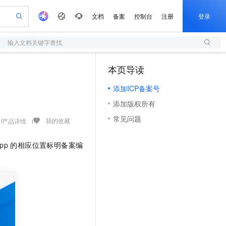
文档
备案
控制台
注册
登录
输入文档关键字查找
验
作计划
器
AI 活动
专业服务
服务伙伴合作计划
开发者社区
加入我们
服务平台百炼
阿里云 OPC 创新助力计划
本页导读
（1）
一站式生成采购清单，支持单品或批量购买
S
可编辑精美 PPT 文稿
S产品伙伴计划（繁花）
峰会
造的大模型服务与应用开发平台
轻量应用服务器
Agency Agents：拥有专属领域专家
AI 生产力先锋
Al MaaS 服务伙伴赋能合作
域名
博文
Careers
至高可申请百万元
添加ICP备案号
性可伸缩的云计算服务
 轻松生成专业的 PPT
开启高性价比 AI 编程新体验
先锋实践拓展 AI 生产力的边界
快速构建应用程序和网站，即刻迈出上云第一步
多领域专家智能体,一键组建 AI 虚拟交付团队
Token 补贴，五大权
计划
海大会
伙伴信用分合作计划
商标
问答
社会招聘
添加版权所有
益加速 OPC 成功
S
帕鲁游戏服务器
数字证书管理服务（原SSL证书）
HappyHorse 打造一站式影视创作平台
飞天发布时刻
HOT
划
备案
电子书
校园招聘
常见问题
联机服务器，轻松开启游戏
视频创作，一键激活电商全链路生产力
全托管，含MySQL、PostgreSQL、SQL Server、MariaDB多引擎
实现全站HTTPS，呈现可信的WEB访问
所见，即是所愿
可视化编排打通从文字构思到成片全链路闭环
我的收藏
产品详情
更多支持
划
公司注册
镜像站
视频生成
语音识别与合成
 智能体与工作流应用
短信服务
漫剧工坊：一站式动画创作平台
AI 实训营
pp
的相应位置标明备案编
合作伙伴培训与认证
划
上云迁移
的智能体编程平台
站生成，高效打造优质广告素材
通过阿里云百炼高效搭建AI应用,助力高效开发
快速生产连贯的高质量长漫剧
从基础到进阶，Agent 创客手把手教你
国内短信简单易用，安全可靠，秒级触达，全球覆盖200+国家和地区。
e-1.1-T2V
Qwen3-TTS-Flash
lScope
我要反馈
查询合作伙伴
畅细腻的高质量视频
离线语音合成大模型，多语言方言自适应，低延迟高稳定
n Alibaba Cloud ISV 合作
代维服务
olarDB
建企业门户网站
大数据开发治理平台 DataWorks
10 分钟搭建微信、支付宝小程序
创新加速
ope
登录合作伙伴管理后台
我要建议
站，无忧落地极速上线
以可视化方式快速构建移动和 PC 门户网站
100%兼容MySQL、PostgreSQL，兼容Oracle，支持集中和分布式
高效部署网站，快速应用到小程序
Data Agent 驱动的一站式 Data+AI 开发治理平台
e-1.1-I2V
Cosyvoice-V3-Flash
安全
畅自然，细节丰富
高表现力语音合成大模型，语音克隆听感自然
我要投诉
上云场景组合购
伴
边界网络安全防护产品
漫剧创作，剧本、分镜、视频高效生成
覆盖90%+业务场景，专享组合折扣价
2V
VPN
Fun-ASR