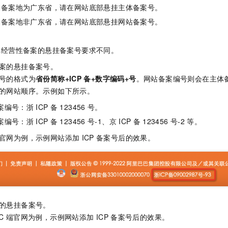
一个 AI 助手
即刻拥有 DeepSeek-R1 满血版
超强辅助，Bol
备案地为广东省，请在网站底部悬挂主体备案号。
在企业官网、通讯软件中为客户提供 AI 客服
多种方案随心选，轻松解锁专属 DeepSeek
备案地非广东省，请在网站底部悬挂网站备案号。
非经营性备案的悬挂备案号要求不同。
案的悬挂备案号。
号的格式为
省份简称+ICP
备+数字编码+号
。网站备案编号则会在主体
的网站顺序。示例如下所示。
案编号：浙
ICP
备
123456
号。
案编号：浙
ICP
备
123456
号-1、京
ICP
备
123456
号-2
等。
官网为例，示例网站添加
ICP
备案号后的效果。
的悬挂备案号。
C
端官网为例，示例网站添加
ICP
备案号后的效果。