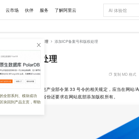
云市场
伙伴
服务
了解阿里云
AI 特惠
数据与 API
成为产品伙伴
企业增值服务
最佳实践
价格计算器
AI 场景体
基础软件
产品伙伴合
阿里云认证
市场活动
配置报价
大模型
备案基础服务
ICP备案后处理
添加ICP备案号和版权处理
自助选配和估算价格
步到位
域名与网站
智启 AI 普惠权益
产品生态集成认证中心
企业支持计划
云上春晚
Qwen Audio：打造专属 AI 语音助手
千问官方 MaaS 平台，为开发者和 Agent 而生，新用户赠送 1 亿 + tokens 额度
云服务器 EC
一句话生成原生
AI Coding
阿里云Maa
2026 阿里云
为企业打
数据集
Windows
大模型认证
模型
NEW
NEW
格式还原
值低价云产品抢先购
提供智能易用的域名与建站服务
至高享 1亿+免费 tokens，加速 Al 应用落地
Qwen-Audio-3.0-Realtime 端到端实时语音角色扮演
安全可靠、弹
输入一句话想法,
智能编程，一键
备案号和版权处理
产品生态伙伴
专家技术服务
云上奥运之旅
弹性计算合作
阿里云中企出
手机三要素
宝塔 Linux
全部认证
价格优势
开源旗舰模型
对象存储 OSS
即刻拥有 DeepSeek-V4-Pro
阿里云 OPC 创新助力计划
云数据库 RD
一键部署幻兽
AI 电商营销
产品生态伙伴工作台
企业增值服务台
云栖战略参考
云存储合作计
云栖大会
身份实名认证
CentOS
训练营
推动算力普惠，释放技术红利
的大模型服务
最高返9万
真正可用的 1M 上下文,一次完成代码全链路开发
轻松解锁专属 DeepSeek-V4-Pro
至高百万元 Token 补贴，加速一人公司成长
稳定、安全、高性价比、高性能的云存储服务
一键购买专属
从图文生成到
复制 MD 格式
 03:39:20
云上的中国
数据库合作计
活动全景
短信
Docker
图片和
自进化智能体
人工智能平台 PAI
5 分钟轻松部署专属 QwenPaw
Token Plan 模型订阅计划
Qoder
高效搭建 AI
AI 广告创作
企业成长
大模型
NEW
HOT
信息公告
根据中华人民共和国信息产业部令第
33
号令的相关规定，应当在网站/A
看见新力量
云网络合作计
OCR 文字识别
JAVA
级电脑
越聪明
证享300元代金券
一站式AI开发、训练和推理服务
Qwen3.8-Max 首发尝鲜，限时加量 10 倍，夜间低至2折
从聊天伙伴进化为能主动干活的本地数字员工
面向真实软件
图文、视频一
的全部系列、模块或功
Kimi-K3
HappyHors
部备案管理系统。部分省份还要求在网站底部添加版权所有。
NEW
魔搭 Mode
loud
服务实践
官网公告
区块回到产品主页，帮助
Kimi 最新旗舰模型，长程编程与推理利器
让文字生成流
金融模力时刻
Salesforce O
版
发票查验
全能环境
Qoder CN
Claude Code + GStack 打造工程团队
千问办公，限时限量积分加倍
云原生数据库 P
低代码高效构
AI 建站
NEW
作计划
计划
创新中心
魔搭 ModelSc
健康状态
让AI从“聊天伙伴”进化为能干活的“数字员工”
覆盖公网/内网、递归/权威、移动APP等全场景解析服务
安装技能 GStack，拥有专属 AI 工程团队
你的AI工作搭子，覆盖日常办公高频场景
基于千问大模型等，支持代码智能生成、研发智能问答
0 代码专业建
客户案例
天气预报查询
操作系统
Deepseek-v4-pro
HappyHors
态合作计划
态智能体模型
旗舰 MoE 大模型，百万上下文与顶尖推理能力
图生视频，流
Compute
同享
容器服务 Kubernetes 版 ACK
万小智 AI 建站低至 15元/月
云防火墙
AI 短剧/漫剧
快递物流查询
WordPress
成为服务伙
高校合作
式云数据仓库
点，立即开启云上创新
提供一站式管理容器应用的 K8s 服务
送.CN域名，送备案服务码
云原生的云上
AI助力短剧
GLM-5.2
Wan2.7-T
Ubuntu