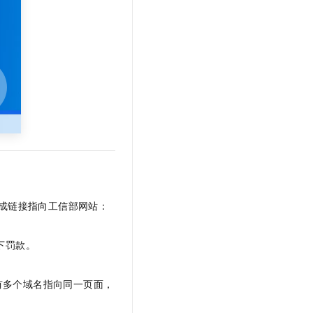
文戏情感细腻自然，动作戏激烈拳拳到肉，实现更强表演能力
支持中英文自由切换，具备更强的噪声鲁棒性
云聚AI 严选权益
SSL 证书
，一键激活高效办公新体验
精选AI产品，从模型到应用全链提效
堡垒机
AI 用量加速计划
应用
防火墙
、识别商机，让客服更高效、服务更出色。
新老同享，达量后返
千问办公
主机安全
NEW
的智能体编程平台
一站式AI生产力平台
AI 应用及服务市场
伶鹊
企业级人与Agent协作平台，接入和调度多个数字员工
智能客服平台，对话机器人、对话分析、智能外呼
AI 应用
大模型服务平台百炼 - 全妙
大模型
应用创作平台
多模态内容创作工具，已接入 DeepSeek
成链接指向
工信部网站：
自然语言处理
数据标注
下罚款。
机器学习
息提取
与 AI 智能体进行实时音视频通话
有多个域名指向同一页面，
从文本、图片、视频中提取结构化的属性信息
构建支持视频理解的 AI 音视频实时通话应用