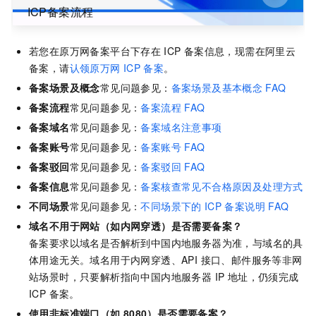
ICP备案流程
若您在原万网备案平台下存在
ICP
备案信息，现需在阿里云
备案，请
认领原万网
ICP
备案
。
备案场景及概念
常见问题参见：
备案场景及基本概念
FAQ
备案流程
常见问题参见：
备案流程
FAQ
备案域名
常见问题参见：
备案域名注意事项
备案账号
常见问题参见：
备案账号
FAQ
备案驳回
常见问题参见：
备案驳回
FAQ
备案信息
常见问题参见：
备案核查常见不合格原因及处理方式
不同场景
常见问题参见：
不同场景下的
ICP
备案说明
FAQ
域名不用于网站（如内网穿透）是否需要备案？
备案要求以域名是否解析到中国内地服务器为准，与域名的具
体用途无关。域名用于内网穿透、API 接口、邮件服务等非网
站场景时，只要解析指向中国内地服务器 IP 地址，仍须完成
ICP 备案。
使用非标准端口（如
8080）是否需要备案？