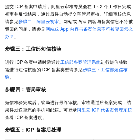
提交
ICP
备案申请后，阿里云审核专员会在
1～2
个工作日完成
初审并反馈结果，通过后将自动提交至管局审核。
详细审核信息
请参见
步骤二：阿里云初审
。
网站或
App
内容与备案信息不符被
驳回的问题，请参见
网站或
App
内容与备案信息不符被驳回怎么
办？
。
步骤三：工信部短信核验
进行
ICP
备案申请时需通过
工信部备案管理系统
进行短信核验
，
需进行短信核验的
ICP
备案类型请参见
步骤三：工信部短信核
验
。
步骤四：管局审核
短信核验完成后，管局进行最终审核。审核通过后备案完成，结
果将发送至您的手机和邮箱。可登录
阿里云
ICP
代备案管理系统
查看
ICP
备案进度。
步骤五：ICP
备案后处理