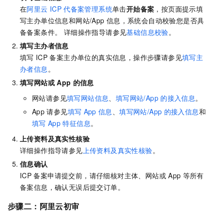
在
阿里云
ICP
代备案管理系统
单击
开始备案
，按页面提示填
写主办单位信息和网站/App
信息，系统会自动校验您是否具
备备案条件。
详细操作指导请参见
基础信息校验
。
填写主办者信息
填写
ICP
备案主办单位的真实信息
，操作步骤请参见
填写主
办者信息
。
填写网站或
App
的信息
网站请参见
填写网站信息
、
填写网站/App
的接入信息
。
App
请参见
填写
App
信息
、
填写网站/App
的接入信息
和
填写
App
特征信息
。
上传资料及真实性核验
详细操作指导请参见
上传资料及真实性核验
。
信息确认
ICP
备案申请提交前，请仔细核对主体、网站或
App
等所有
备案信息，确认无误后提交订单。
步骤二：阿里云初审