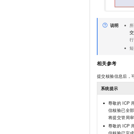
说明
所
交
行
短
相关参考
提交核验信息后，
系统提示
尊敬的
ICP
信核验已全
将提交管局
尊敬的
ICP
信核验已完