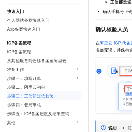
工信部发送
AI 产品 免费试用
网络
安全
云开发大赛
Tableau 订阅
快速入门
确认手机号正
1亿+ 大模型 tokens 和 
可观测
入门学习赛
中间件
AI空中课堂在线直播课
个人网站备案快速入门
140+云产品 免费试用
大模型服务
确认核验人员
App备案快速入门
上云与迁云
产品新客免费试用，最长1
数据库
生态解决方案
千问AI平台-Token Plan
企业出海
大模型ACA认证体验
ICP备案流程
大数据计算
在
阿里云
ICP
代备
助力企业全员 AI 认知与能
行业生态解决方案
准确无误，并保持
ICP备案流程
政企业务
媒体服务
千问AI平台-模型体验
开发者生态解决方案
从其他服务商迁移备案至阿里云
在线体验全尺寸、多种模态
企业服务与云通信
准备工作
AI 开发和 AI 应用解决
Happy 系列大模型
步骤一：填写订单
域名与网站
步骤二：阿里云初审
终端用户计算
步骤三：工信部短信核验
Serverless
大模型解决方案
步骤四：管局审核
步骤五：ICP备案进度及结果查询
开发工具
快速部署 Dify，高效搭建 
其他
迁移与运维管理
说明
短