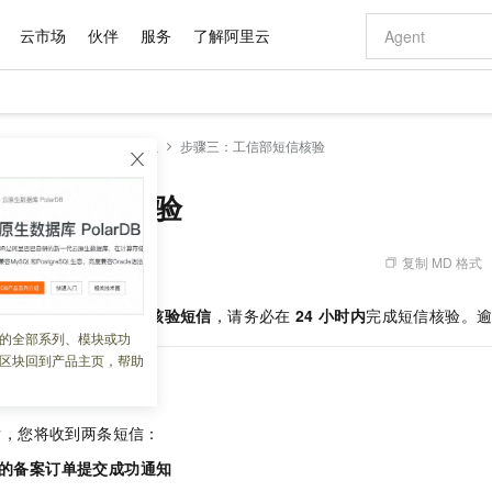
云市场
伙伴
服务
了解阿里云
AI 特惠
数据与 API
成为产品伙伴
企业增值服务
最佳实践
价格计算器
AI 场景体
基础软件
产品伙伴合
阿里云认证
市场活动
配置报价
大模型
备案基础服务
ICP备案流程
步骤三：工信部短信核验
自助选配和估算价格
步到位
域名与网站
智启 AI 普惠权益
产品生态集成认证中心
企业支持计划
云上春晚
Qwen Audio：打造专属 AI 语音助手
千问官方 MaaS 平台，为开发者和 Agent 而生，新用户赠送 1 亿 + tokens 额度
云服务器 EC
一句话生成原生
AI Coding
阿里云Maa
2026 阿里云
为企业打
数据集
Windows
大模型认证
模型
NEW
NEW
格式还原
值低价云产品抢先购
提供智能易用的域名与建站服务
至高享 1亿+免费 tokens，加速 Al 应用落地
Qwen-Audio-3.0-Realtime 端到端实时语音角色扮演
安全可靠、弹
输入一句话想法,
智能编程，一键
工信部短信核验
产品生态伙伴
专家技术服务
云上奥运之旅
弹性计算合作
阿里云中企出
手机三要素
宝塔 Linux
全部认证
价格优势
开源旗舰模型
对象存储 OSS
即刻拥有 DeepSeek-V4-Pro
阿里云 OPC 创新助力计划
云数据库 RD
一键部署幻兽
AI 电商营销
产品生态伙伴工作台
企业增值服务台
云栖战略参考
云存储合作计
云栖大会
身份实名认证
CentOS
训练营
推动算力普惠，释放技术红利
的大模型服务
最高返9万
真正可用的 1M 上下文,一次完成代码全链路开发
轻松解锁专属 DeepSeek-V4-Pro
至高百万元 Token 补贴，加速一人公司成长
稳定、安全、高性价比、高性能的云存储服务
一键购买专属
从图文生成到
复制 MD 格式
 06:52:31
云上的中国
数据库合作计
活动全景
短信
Docker
图片和
自进化智能体
人工智能平台 PAI
5 分钟轻松部署专属 QwenPaw
Token Plan 模型订阅计划
Qoder
高效搭建 AI
AI 广告创作
企业成长
大模型
NEW
HOT
信息公告
您将收到工信部发送的
核验短信
，请务必在
24
小时内
完成短信核验。
看见新力量
云网络合作计
OCR 文字识别
JAVA
级电脑
越聪明
证享300元代金券
一站式AI开发、训练和推理服务
Qwen3.8-Max 首发尝鲜，限时加量 10 倍，夜间低至2折
从聊天伙伴进化为能主动干活的本地数字员工
面向真实软件
图文、视频一
的全部系列、模块或功
Kimi-K3
HappyHors
NEW
魔搭 Mode
loud
服务实践
官网公告
区块回到产品主页，帮助
Kimi 最新旗舰模型，长程编程与推理利器
让文字生成流
金融模力时刻
Salesforce O
版
发票查验
全能环境
Qoder CN
Claude Code + GStack 打造工程团队
千问办公，限时限量积分加倍
云原生数据库 P
低代码高效构
AI 建站
NEW
作计划
计划
创新中心
魔搭 ModelSc
健康状态
让AI从“聊天伙伴”进化为能干活的“数字员工”
覆盖公网/内网、递归/权威、移动APP等全场景解析服务
安装技能 GStack，拥有专属 AI 工程团队
你的AI工作搭子，覆盖日常办公高频场景
基于千问大模型等，支持代码智能生成、研发智能问答
0 代码专业建
客户案例
天气预报查询
操作系统
Deepseek-v4-pro
HappyHors
态合作计划
后，您将收到两条短信：
态智能体模型
旗舰 MoE 大模型，百万上下文与顶尖推理能力
图生视频，流
Compute
同享
容器服务 Kubernetes 版 ACK
万小智 AI 建站低至 15元/月
云防火墙
AI 短剧/漫剧
快递物流查询
WordPress
成为服务伙
高校合作
式云数据仓库
点，立即开启云上创新
提供一站式管理容器应用的 K8s 服务
送.CN域名，送备案服务码
云原生的云上
AI助力短剧
的备案订单提交成功通知
GLM-5.2
Wan2.7-T
Ubuntu