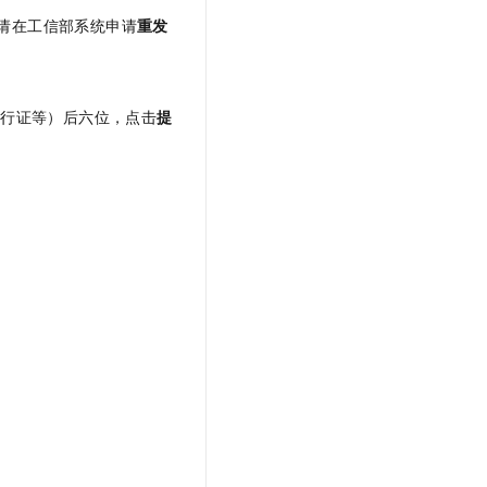
请在工信部系统申请
重发
通行证等）后六位，点击
提