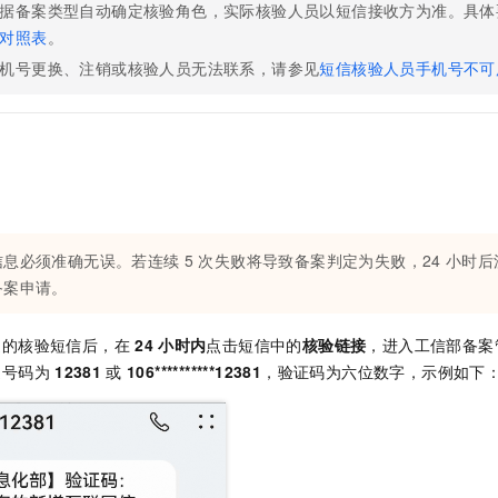
据备案类型自动确定核验角色，实际核验人员以短信接收方为准。具体
一个 AI 助手
即刻拥有 DeepSeek-R1 满血版
超强辅助，Bol
对照表
。
在企业官网、通讯软件中为客户提供 AI 客服
多种方案随心选，轻松解锁专属 DeepSeek
机号更换、注销或核验人员无法联系，请参见
短信核验人员手机号不可
信息必须准确无误。若连续
5
次失败将导致备案判定为失败，24
小时后
备案申请。
送的核验短信后，在
24
小时内
点击短信中的
核验链接
，进入工信部备案
送号码为
12381
或
106**********12381
，验证码为六位数字，示例如下