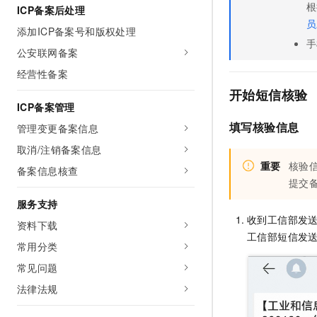
根
10 分钟在聊天系统中增加
ICP备案后处理
专有云
员
添加ICP备案号和版权处理
手
公安联网备案
经营性备案
开始短信核验
ICP备案管理
填写核验信息
管理变更备案信息
取消/注销备案信息
重要
核验
备案信息核查
提交
服务支持
收到工信部发
资料下载
工信部短信发
常用分类
常见问题
法律法规