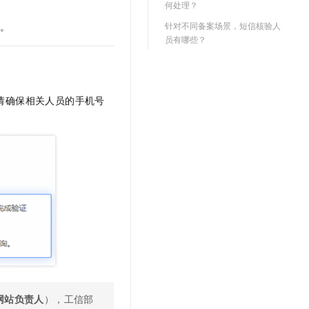
何处理？
文戏情感细腻自然，动作戏激烈拳拳到肉，实现更强表演能力
支持中英文自由切换，具备更强的噪声鲁棒性
云聚AI 严选权益
SSL 证书
针对不同备案场景，短信核验人
信
。
，一键激活高效办公新体验
精选AI产品，从模型到应用全链提效
堡垒机
员有哪些？
AI 用量加速计划
应用
防火墙
、识别商机，让客服更高效、服务更出色。
新老同享，达量后返
千问办公
主机安全
NEW
请确保相关人员的手机号
的智能体编程平台
一站式AI生产力平台
AI 应用及服务市场
伶鹊
企业级人与Agent协作平台，接入和调度多个数字员工
智能客服平台，对话机器人、对话分析、智能外呼
AI 应用
大模型服务平台百炼 - 全妙
大模型
应用创作平台
多模态内容创作工具，已接入 DeepSeek
自然语言处理
数据标注
机器学习
息提取
与 AI 智能体进行实时音视频通话
从文本、图片、视频中提取结构化的属性信息
构建支持视频理解的 AI 音视频实时通话应用
网站负责人
），工信部