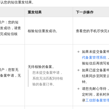
确认您的短信重发结果。
重发结果
下一步操作
用户：您的短
重发成功，请查
核验短信重发成功。
查看您的手机尽快完
快完成短信核
如果未提交备案
代备案管理系统
验短信后再填写
无待核验的备案。
用户：您暂无
如果已提交备案
您未提交备案申请，
的备案申请，无
结果同步至阿里
系统无法匹配到待核
。
钟。
验的备案订单。
请您先耐心等待
定时间，若长时
录
工信部备案管