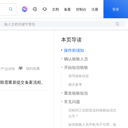
文档
备案
控制台
注册
登录
输入文档关键字查找
验
作计划
器
AI 活动
专业服务
服务伙伴合作计划
开发者社区
加入我们
服务平台百炼
阿里云 OPC 创新助力计划
本页导读
（1）
一站式生成采购清单，支持单品或批量购买
S
可编辑精美 PPT 文稿
S产品伙伴计划（繁花）
峰会
造的大模型服务与应用开发平台
轻量应用服务器
Agency Agents：拥有专属领域专家
AI 生产力先锋
Al MaaS 服务伙伴赋能合作
域名
博文
Careers
至高可申请百万元
操作前须知
性可伸缩的云计算服务
 轻松生成专业的 PPT
开启高性价比 AI 编程新体验
先锋实践拓展 AI 生产力的边界
快速构建应用程序和网站，即刻迈出上云第一步
多领域专家智能体,一键组建 AI 虚拟交付团队
Token 补贴，五大权
计划
海大会
伙伴信用分合作计划
商标
问答
社会招聘
确认核验人员
益加速 OPC 成功
S
帕鲁游戏服务器
数字证书管理服务（原SSL证书）
HappyHorse 打造一站式影视创作平台
飞天发布时刻
HOT
划
备案
电子书
校园招聘
开始短信核验
联机服务器，轻松开启游戏
视频创作，一键激活电商全链路生产力
全托管，含MySQL、PostgreSQL、SQL Server、MariaDB多引擎
实现全站HTTPS，呈现可信的WEB访问
所见，即是所愿
可视化编排打通从文字构思到成片全链路闭环
我的收藏
产品详情
更多支持
划
公司注册
镜像站
填写核验信息
视频生成
语音识别与合成
 智能体与工作流应用
短信服务
漫剧工坊：一站式动画创作平台
AI 实训营
逾期需重新提交备案流程。
合作伙伴培训与认证
相关参考
划
上云迁移
的智能体编程平台
站生成，高效打造优质广告素材
通过阿里云百炼高效搭建AI应用,助力高效开发
快速生产连贯的高质量长漫剧
从基础到进阶，Agent 创客手把手教你
国内短信简单易用，安全可靠，秒级触达，全球覆盖200+国家和地区。
e-1.1-T2V
Qwen3-TTS-Flash
lScope
我要反馈
查询合作伙伴
重发核验短信
畅细腻的高质量视频
离线语音合成大模型，多语言方言自适应，低延迟高稳定
n Alibaba Cloud ISV 合作
代维服务
olarDB
建企业门户网站
大数据开发治理平台 DataWorks
10 分钟搭建微信、支付宝小程序
常见问题
创新加速
ope
登录合作伙伴管理后台
我要建议
站，无忧落地极速上线
以可视化方式快速构建移动和 PC 门户网站
100%兼容MySQL、PostgreSQL，兼容Oracle，支持集中和分布式
高效部署网站，快速应用到小程序
Data Agent 驱动的一站式 Data+AI 开发治理平台
e-1.1-I2V
Cosyvoice-V3-Flash
没收到工信部发送的核验短信怎
安全
畅自然，细节丰富
高表现力语音合成大模型，语音克隆听感自然
我要投诉
上云场景组合购
么办？
伴
边界网络安全防护产品
漫剧创作，剧本、分镜、视频高效生成
覆盖90%+业务场景，专享组合折扣价
2V
VPN
Fun-ASR
短信核验人员手机号不可用，如