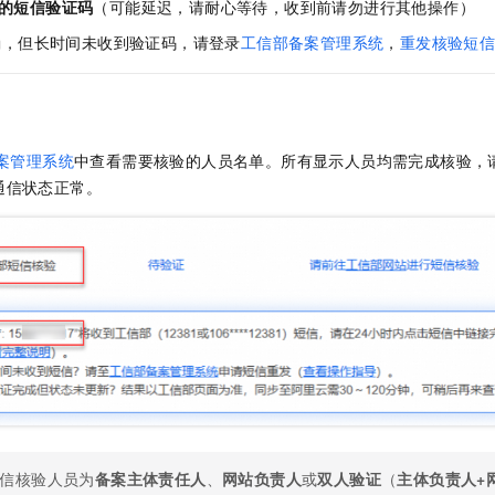
服务生态伙伴
的短信验证码
（可能延迟，请耐心等待，收到前请勿进行其他操作）
视觉 Coding、空间感知、多模态思考等全面升级
1M上下文，专为长程任务能力而生
云工开物
企业应用
Night Plan 支持 Qwen 3.8-Max
AI 办公
NEW
Red Hat
确，但长时间未收到验证码，请登录
工信部备案管理系统
，
重发核验短
30+ 款产品免费体验
夜间 5 折，Qwen/Meoo/TokenPlan 客户专享
AI智能应用
科研合作
ERP
堂（旗舰版）
SUSE
智能客服
AI 应用构建
大模型原生
CRM
2个月
自动承接线索
建站小程序
Qoder
大模型服务平台百炼-应用模版
OA 办公系统
HOT
NEW
案管理系统
中查看需要核验的人员名单。所有显示人员均需完成核验，
面向真实软件
个人版上线、团队版降价；千问3.8-Max首发发尝鲜
丰富多元化的应用模版和解决方案
力提升
财税管理
模板建站
通信状态正常。
万有无界
大模型服务平台百炼-智能体
400电话
定制建站
的模型效果
灵活可视化地构建企业级 Agent
方案
广告营销
模板小程序
秒悟
人工智能平台 PAI
定制小程序
云端极速 AI 
新一代 AI 视频生成模型，深度适配广告营销等场景
AI Native 的算法工程平台，一站式完成建模、训练、推理服务部署
APP 开发
建站系统
AI 应用
10分钟微调：让0.6B模型媲美235B模型
多模态数据信
依托云原生高可用架构,实现Dify私有化部署
用1%尺寸在特定领域达到大模型90%以上效果
信核验人员为
备案主体责任人
、
网站负责人
或
双人验证
（
主体负责人+