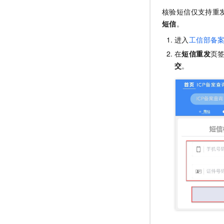
核验短信仅支持重
短信
。
进入
工信部备
在
短信重发
页
交
。