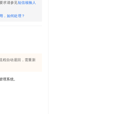
要求请参见
短信核验人
t.diy 一步搞定创意建站
构建大模型应用的安全防护体系
通过自然语言交互简化开发流程,全栈开发支持
通过阿里云安全产品对 AI 应用进行安全防护
用，如何处理？
流程自动退回，需重新
管理系统。
：