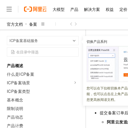
大模型
产品
解决方案
权益
定价
官方文档
备案
大模型
产品
解决方案
权益
定价
云市场
伙伴
服务
了解阿里云
精选产品
精选解决方案
普惠上云
产品定价
精选商城
成为销售伙伴
售前咨询
为什么选择阿里云
千问AI平台
备案
ICP
首页
ICP备案基础服务
了解云产品的定价详情
切换产品系列
大模型服务平台百炼
睿译宝，AI翻译排版一
普惠上云 官方力荐
分销伙伴
在线服务
网站建设
什么是云计算
大
大模型服务与应用平台
上传文档即自动完成翻译和
云服务器38元/年起，超
步骤三：
咨询伙伴
多端小程序
技术领先
云上成本管理
售后服务
千问大模型
GLM-5.2：长任务时代
官方推荐返现计划
大模型
大模型
精选产品
精选解决方案
Salesforce 国际版订阅
稳定可靠
产品概述
管理和优化成本
多元化、高性能、安全可靠
推荐新用户得奖励，单订单
更新时间：
2025-09-17
销售伙伴合作计划
自助服务
什么是ICP备案
友盟天域
安全合规
人工智能与机器学习
AI
文本生成
无影云电脑
Hermes Agent，打造
云工开物
备案订单提交后，
无影生态合作计划
在线服务
ICP备案场景
观测云
分析师报告
随时随地安全接入的云上超
自主进化，持久记忆，越用
高校专属算力普惠，学生认
计算
互联网应用开发
您可以在下拉框切换本产品
Qwen3.8-Max
HOT
ICP备案类型
Salesforce On Alibaba C
工单服务
能，也可以点击左上角产品
智能体时代全能旗舰模型
Tuya 物联网平台阿里云
研究报告与白皮书
云解析DNS
快速拥有专属 OpenClaw
Consulting Partner 合
操作前须知
大数据
容器
基本概念
您更高效阅读文档。
免费试用
短信专区
蓝凌 OA
Qwen3.7-Plus
限制说明
AI 大模型销售与服务生
现代化应用
存储
天池大赛
提交备案订单
能看、能想、能动手的多模
云原生大数据计算服务 Max
解决方案免费试用 新老
电子合同
产品动态
面向分析的企业级SaaS模
最高领取价值200元试用
安全
阿里云发送
网络与CDN
AI 算法大赛
Qwen3-VL-Plus
产品计费
畅捷通