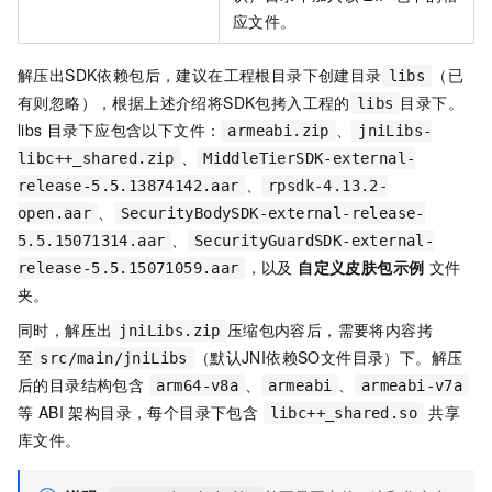
应文件。
解压出SDK依赖包后，建议在工程根目录下创建目录
（已
libs
有则忽略），根据上述介绍将SDK包拷入工程的
目录下。
libs
libs 目录下应包含以下文件：
、
armeabi.zip
jniLibs-
、
libc++_shared.zip
MiddleTierSDK-external-
、
release-5.5.13874142.aar
rpsdk-4.13.2-
、
open.aar
SecurityBodySDK-external-release-
、
5.5.15071314.aar
SecurityGuardSDK-external-
，以及
自定义皮肤包示例
文件
release-5.5.15071059.aar
夹。
同时，解压出
压缩包内容后，需要将内容拷
jniLibs.zip
至
（默认JNI依赖SO文件目录）下。解压
src/main/jniLibs
后的目录结构包含
、
、
arm64-v8a
armeabi
armeabi-v7a
等 ABI 架构目录，每个目录下包含
共享
libc++_shared.so
库文件。