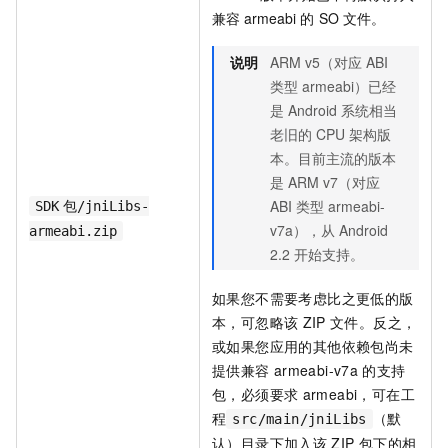
兼容
armeabi
的
SO
文件。
说明
ARM v5（对应
ABI
类型
armeabi）已经
是
Android
系统相当
老旧的
CPU
架构版
本。目前主流的版本
是
ARM v7（对应
ABI
类型
armeabi-
SDK
包/jniLibs-
v7a），从
Android
armeabi.zip
2.2
开始支持。
如果您不需要考虑比之更低的版
本，可忽略该
ZIP
文件。反之，
或如果您应用的其他依赖包尚未
提供兼容
armeabi-v7a
的支持
包，必须要求
armeabi，可在工
程
（默
src/main/jniLibs
认）目录下加入该
ZIP
包下的相