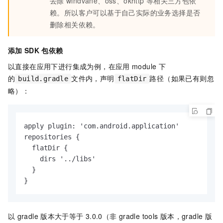
去除
windvane
、
oss
、
okhttp
等相关三方包依
赖。所以客户可以基于自己实际的业务选择是否
删除相关依赖。
添加
SDK
包依赖
以直接在应用下进行集成为例，在应用
module
下
的
文件内，声明
路径（如果已有则忽
build.gradle
flatDir
略）：
apply plugin: 'com.android.application'

repositories {

  flatDir {

    dirs '../libs'

  }

}
以
gradle
版本大于等于
3.0.0（非
gradle tools
版本，gradle
版