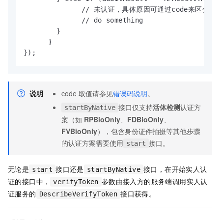
              // 未认证，具体原因可通过cod
              // do something

        }

      }

});
说明
code
取值请参见
错误码说明
。
接口仅支持
活体检测
认证方
startByNative
案（如
RPBioOnly
、
FDBioOnly
、
FVBioOnly
），包含身份证件拍摄等其他步骤
的认证方案需要使用
接口。
start
无论是
接口还是
接口，在开始实人认
start
startByNative
证的接口中，
参数由接入方的服务端调用实人认
verifyToken
证服务的
接口获得。
DescribeVerifyToken