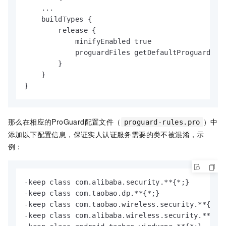
    ...

    buildTypes {

        release {

            minifyEnabled true

            proguardFiles getDefaultProguardFile
        }

    }

}
那么在相应的ProGuard配置文件（
）中
proguard-rules.pro
添加以下配置信息，保证实人认证服务需要的类不被混淆，示
例：
-keep class com.alibaba.security.**{*;}

-keep class com.taobao.dp.**{*;}

-keep class com.taobao.wireless.security.**{*;}

-keep class com.alibaba.wireless.security.**{*;}