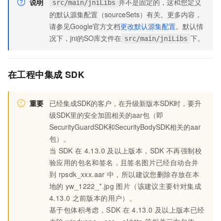
说明
并不是固定的，这和您定义
src/main/jniLibs
的默认源集配置（sourceSets）有关。更多内容，
请参见Google官方文档
更改默认源集配置
。默认情
况下，jni的SO库文件在
下。
src/main/jniLibs
在工程中集成
SDK
重要
已经集成SDK的客户，在升级新版本SDK时，要升
级SDK里的安全加固相关的aar包（即
SecurityGuardSDK和SecurityBodySDK相关的aar
包）。
当
SDK
在
4.13.0
及以上版本，SDK
不再强制校
验应用的包名和签名，且签名图片已经自动合并
到
rpsdk_xxx.aar
中，所以建议您删除存放在本
地的
yw_1222_*.jpg
图片（该建议主要针对集成
4.13.0
之前版本的用户）。
基于包体积考虑，SDK
在
4.13.0
及以上版本已经