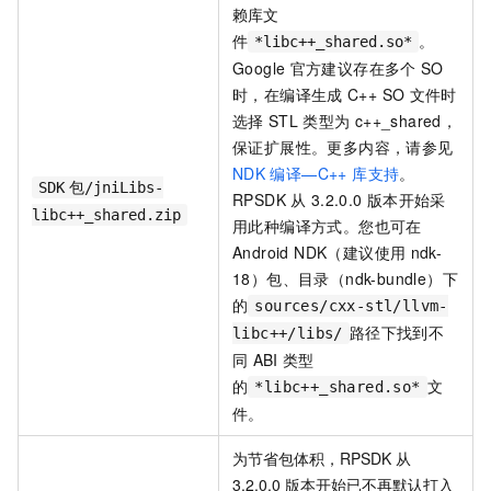
赖库文
件
。
*libc++_shared.so*
Google
官方建议存在多个
SO
时，在编译生成
C++ SO
文件时
选择
STL
类型为
c++_shared，
保证扩展性。更多内容，请参见
NDK
编译—C++ 库支持
。
SDK
包/jniLibs-
RPSDK
从
3.2.0.0
版本开始采
libc++_shared.zip
用此种编译方式。您也可在
Android NDK（建议使用
ndk-
18）包、目录（ndk-bundle）下
的
sources/cxx-stl/llvm-
路径下找到不
libc++/libs/
同
ABI
类型
的
文
*libc++_shared.so*
件。
为节省包体积，RPSDK
从
3.2.0.0
版本开始已不再默认打入