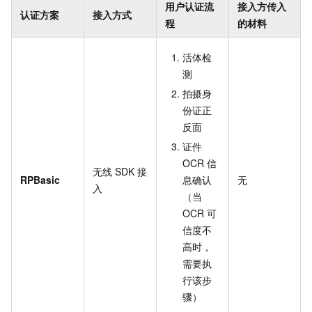
用户认证流
接入方传入
认证方案
接入方式
程
的材料
活体检
测
拍摄身
份证正
反面
证件
OCR
信
无线
SDK
接
RPBasic
息确认
无
入
（当
OCR
可
信度不
高时，
需要执
行该步
骤）