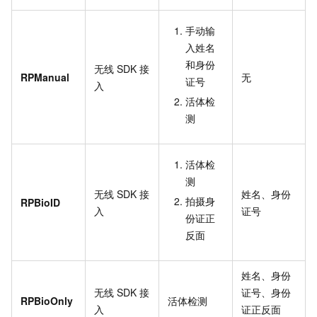
手动输
入姓名
和身份
无线
SDK
接
RPManual
无
证号
入
活体检
测
活体检
测
无线
SDK
接
姓名、身份
拍摄身
RPBioID
入
证号
份证正
反面
姓名、身份
无线
SDK
接
证号、身份
RPBioOnly
活体检测
入
证正反面