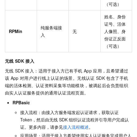
（可选）
姓名、身份
证号、活体
纯服务端接
RPMin
无
人像照、身
入
份证正反面
（可选）
无线
SDK
接入
无线
SDK
接入：适用于接入方已有手机
App
应用，且希望通过
该
App
对用户进行线上认证的场景。无线认证
SDK
包含了手机
端的活体检测、认证资料采集等功能模块，被调起后会负责组织
由实人认证服务提供的通用认证流程页面。
RPBasic
接入流程：由接入方服务端发起认证请求，获取认证
Token，然后由无线
SDK
组织认证流程并引导用户完成认
证。更多内容，请参见
接入流程概述
。
应用场景：适用于接入方希望使用实人认证服务完成用户人