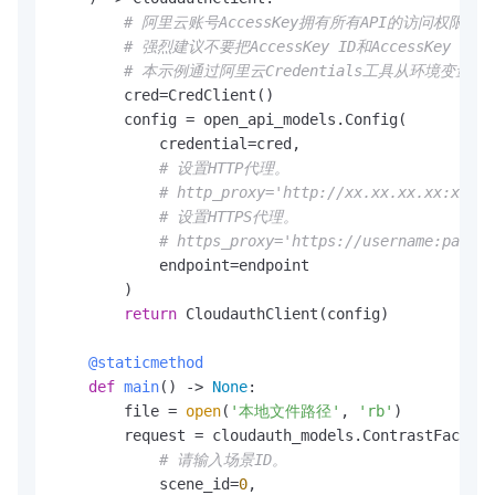
# 阿里云账号AccessKey拥有所有API的访问权限
# 强烈建议不要把AccessKey ID和AccessKe
# 本示例通过阿里云Credentials工具从环境变量中读取Acc
        cred=CredClient()

        config = open_api_models.Config(

            credential=cred,

# 设置HTTP代理。
# http_proxy='http://xx.xx.xx.xx:xxxx'
# 设置HTTPS代理。
# https_proxy='https://username:passwo
            endpoint=endpoint

        )

return
 CloudauthClient(config)

    @staticmethod
def
main
() -> 
None
:

        file = 
open
(
'本地文件路径'
, 
'rb'
)

        request = cloudauth_models.ContrastFaceVer
# 请输入场景ID。
            scene_id=
0
,
