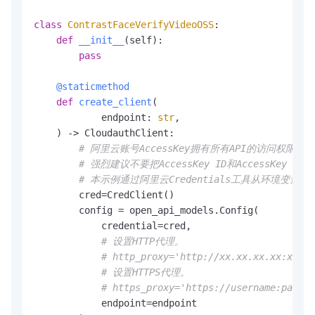
class
ContrastFaceVerifyVideoOSS
:

def
__init__
(
self
):

pass
    @staticmethod
def
create_client
(
            endpoint: 
str
,

) -> CloudauthClient:

# 阿里云账号AccessKey拥有所有API的访问权限
# 强烈建议不要把AccessKey ID和AccessKe
# 本示例通过阿里云Credentials工具从环境变量中读取Acc
        cred=CredClient()

        config = open_api_models.Config(

            credential=cred,

# 设置HTTP代理。
# http_proxy='http://xx.xx.xx.xx:xxxx'
# 设置HTTPS代理。
# https_proxy='https://username:passwo
            endpoint=endpoint
