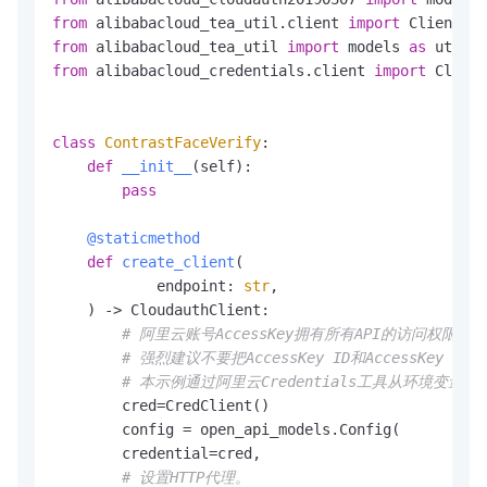
from
 alibabacloud_tea_util.client 
import
 Client 
as
from
 alibabacloud_tea_util 
import
 models 
as
from
 alibabacloud_credentials.client 
import
 Client
class
ContrastFaceVerify
:

def
__init__
(
self
):

pass
    @staticmethod
def
create_client
(
            endpoint: 
str
,

) -> CloudauthClient:

# 阿里云账号AccessKey拥有所有API的访问权限
# 强烈建议不要把AccessKey ID和AccessKe
# 本示例通过阿里云Credentials工具从环境变量中读取Acc
        cred=CredClient()

        config = open_api_models.Config(

        credential=cred,

# 设置HTTP代理。