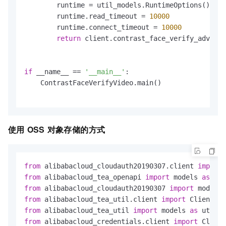
        runtime = util_models.RuntimeOptions()

        runtime.read_timeout = 
10000
        runtime.connect_timeout = 
10000
return
 client.contrast_face_verify_advance
if
 __name__ == 
'__main__'
:

    ContrastFaceVerifyVideo.main()

使用
OSS
对象存储的方式
from
 alibabacloud_cloudauth20190307.client 
import
 
from
 alibabacloud_tea_openapi 
import
 models 
as
from
 alibabacloud_cloudauth20190307 
import
 models 
from
 alibabacloud_tea_util.client 
import
 Client 
as
from
 alibabacloud_tea_util 
import
 models 
as
from
 alibabacloud_credentials.client 
import
 Client