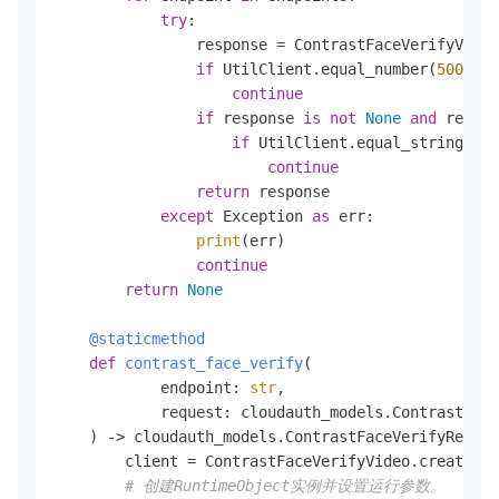
try
:

                response = ContrastFaceVerifyVideo
if
 UtilClient.equal_number(
500
, re
continue
if
 response 
is
not
None
and
 respon
if
 UtilClient.equal_string(
"50
continue
return
 response

except
 Exception 
as
 err:

print
(err)

continue
return
None
    @staticmethod
def
contrast_face_verify
(
            endpoint: 
str
,

            request: cloudauth_models.ContrastFace
) -> cloudauth_models.ContrastFaceVerifyRespon
        client = ContrastFaceVerifyVideo.create_cl
# 创建RuntimeObject实例并设置运行参数。