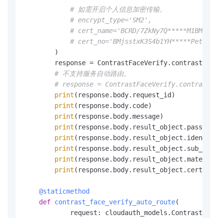
# 如需开启个人信息加密传输。
# encrypt_type='SM2',
# cert_name='BCRD/7ZkNy7Q*****M1BMBezZ
# cert_no='BMjsstxK3S4b1YH*****Pet8ECO
        )

        response = ContrastFaceVerify.contrast_fac
# 不支持服务自动路由。
# response = ContrastFaceVerify.contrast_f
print
(response.body.request_id)

print
(response.body.code)

print
(response.body.message)

print
(response.body.result_object.passed)

print
(response.body.result_object.identity
print
(response.body.result_object.sub_code
print
(response.body.result_object.material
print
(response.body.result_object.certify_
    @staticmethod
def
contrast_face_verify_auto_route
(
            request: cloudauth_models.ContrastFace