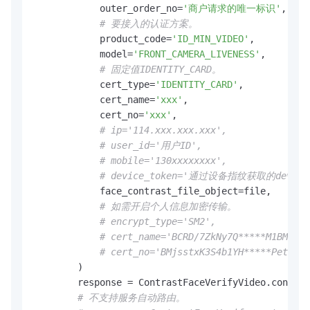
            outer_order_no=
'商户请求的唯一标识'
,

# 要接入的认证方案。
            product_code=
'ID_MIN_VIDEO'
,

            model=
'FRONT_CAMERA_LIVENESS'
,

# 固定值IDENTITY_CARD。
            cert_type=
'IDENTITY_CARD'
,

            cert_name=
'xxx'
,

            cert_no=
'xxx'
,

# ip='114.xxx.xxx.xxx',
# user_id='用户ID',
# mobile='130xxxxxxxx',
# device_token='通过设备指纹获取的deviceT
            face_contrast_file_object=file,

# 如需开启个人信息加密传输。
# encrypt_type='SM2',
# cert_name='BCRD/7ZkNy7Q*****M1BMBezZ
# cert_no='BMjsstxK3S4b1YH*****Pet8ECO
        )

        response = ContrastFaceVerifyVideo.contras
# 不支持服务自动路由。