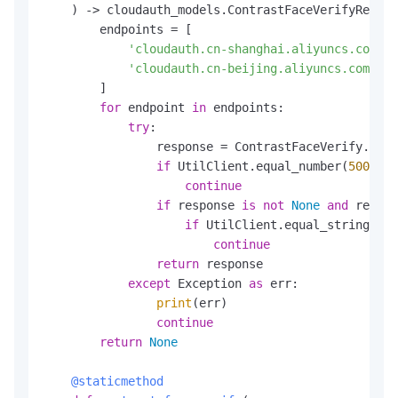
) -> cloudauth_models.ContrastFaceVerifyRespon
        endpoints = [

'cloudauth.cn-shanghai.aliyuncs.com'
,

'cloudauth.cn-beijing.aliyuncs.com'
        ]

for
 endpoint 
in
 endpoints:

try
:

                response = ContrastFaceVerify.cont
if
 UtilClient.equal_number(
500
, re
continue
if
 response 
is
not
None
and
 respon
if
 UtilClient.equal_string(
"50
continue
return
 response

except
 Exception 
as
 err:

print
(err)

continue
return
None
    @staticmethod