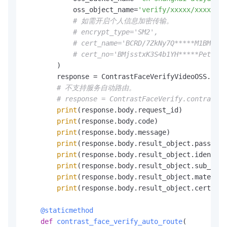
            oss_object_name=
'verify/xxxxx/xxxxxx.m
# 如需开启个人信息加密传输。
# encrypt_type='SM2',
# cert_name='BCRD/7ZkNy7Q*****M1BMBezZ
# cert_no='BMjsstxK3S4b1YH*****Pet8ECO
        )

        response = ContrastFaceVerifyVideoOSS.cont
# 不支持服务自动路由。
# response = ContrastFaceVerify.contrast_f
print
(response.body.request_id)

print
(response.body.code)

print
(response.body.message)

print
(response.body.result_object.passed)

print
(response.body.result_object.identity
print
(response.body.result_object.sub_code
print
(response.body.result_object.material
print
(response.body.result_object.certify_
    @staticmethod
def
contrast_face_verify_auto_route
(