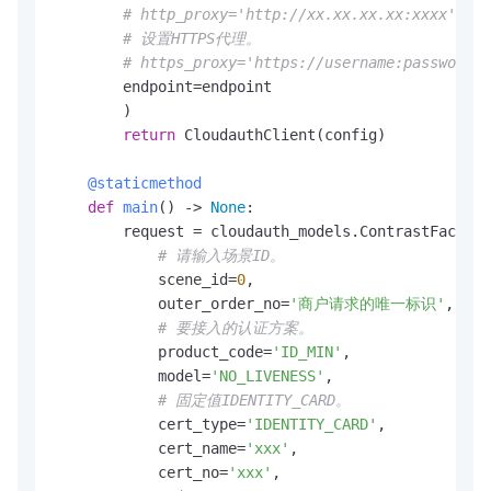
# http_proxy='http://xx.xx.xx.xx:xxxx',
# 设置HTTPS代理。
# https_proxy='https://username:password@x
        endpoint=endpoint

        )

return
 CloudauthClient(config)

    @staticmethod
def
main
() -> 
None
:

        request = cloudauth_models.ContrastFaceVer
# 请输入场景ID。
            scene_id=
0
,

            outer_order_no=
'商户请求的唯一标识'
,

# 要接入的认证方案。
            product_code=
'ID_MIN'
,

            model=
'NO_LIVENESS'
,

# 固定值IDENTITY_CARD。
            cert_type=
'IDENTITY_CARD'
,

            cert_name=
'xxx'
,

            cert_no=
'xxx'
,
