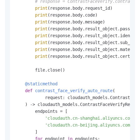
# response = ContrastFaceVerify.contrast_f
print
(response.body.request_id)

print
(response.body.code)

print
(response.body.message)

print
(response.body.result_object.passed)

print
(response.body.result_object.identity
print
(response.body.result_object.sub_code
print
(response.body.result_object.material
print
(response.body.result_object.certify_
        file.close()

    @staticmethod
def
contrast_face_verify_auto_route
(
            request: cloudauth_models.ContrastFace
) -> cloudauth_models.ContrastFaceVerifyRespon
        endpoints = [

'cloudauth.cn-shanghai.aliyuncs.com'
,

'cloudauth.cn-beijing.aliyuncs.com'
        ]

for
 endpoint 
in
 endpoints:
