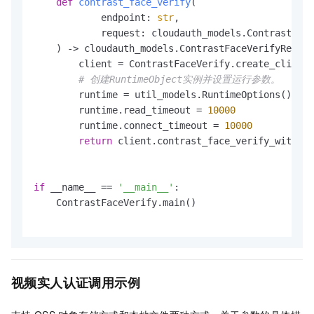
def
contrast_face_verify
(
            endpoint: 
str
,

            request: cloudauth_models.ContrastFace
) -> cloudauth_models.ContrastFaceVerifyRespon
        client = ContrastFaceVerify.create_client(
# 创建RuntimeObject实例并设置运行参数。
        runtime = util_models.RuntimeOptions()

        runtime.read_timeout = 
10000
        runtime.connect_timeout = 
10000
return
 client.contrast_face_verify_with_op
if
 __name__ == 
'__main__'
:

    ContrastFaceVerify.main()

视频实人认证调用示例