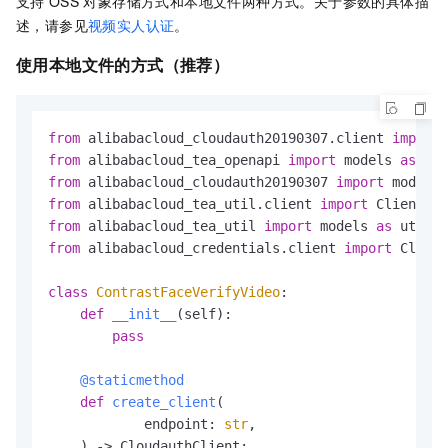
支持
OSS
对象存储方式和本地文件两种方式。关于参数的具体描
述，请参见
视频实人认证
。
使用本地文件的方式（推荐）
from
 alibabacloud_cloudauth20190307.client 
import
 
from
 alibabacloud_tea_openapi 
import
 models 
as
from
 alibabacloud_cloudauth20190307 
import
 models 
from
 alibabacloud_tea_util.client 
import
 Client 
as
from
 alibabacloud_tea_util 
import
 models 
as
from
 alibabacloud_credentials.client 
import
 Client
class
ContrastFaceVerifyVideo
:

def
__init__
(
self
):

pass
    @staticmethod
def
create_client
(
            endpoint: 
str
,

) -> CloudauthClient:
