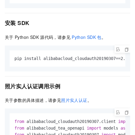
安装
SDK
关于
Python SDK
源代码，请参见
Python SDK
包
。
pip install alibabacloud_cloudauth20190307==2.0.3
照片实人认证调用示例
关于参数的具体描述，请参见
照片实人认证
。
from
 alibabacloud_cloudauth20190307.client 
import
 
from
 alibabacloud_tea_openapi 
import
 models 
as
from
 alibabacloud_cloudauth20190307 
import
 models 