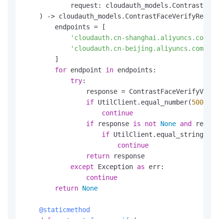
            request: cloudauth_models.ContrastFace
) -> cloudauth_models.ContrastFaceVerifyRespon
        endpoints = [

'cloudauth.cn-shanghai.aliyuncs.com'
,

'cloudauth.cn-beijing.aliyuncs.com'
        ]

for
 endpoint 
in
 endpoints:

try
:

                response = ContrastFaceVerifyVideo
if
 UtilClient.equal_number(
500
, re
continue
if
 response 
is
not
None
and
 respon
if
 UtilClient.equal_string(
"50
continue
return
 response

except
 Exception 
as
 err:

continue
return
None
    @staticmethod