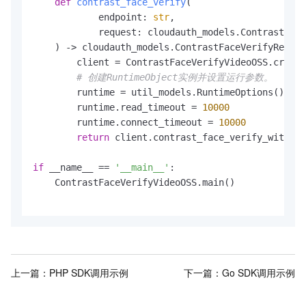
def
contrast_face_verify
(
            endpoint: 
str
,

            request: cloudauth_models.ContrastFace
) -> cloudauth_models.ContrastFaceVerifyRespon
        client = ContrastFaceVerifyVideoOSS.create
# 创建RuntimeObject实例并设置运行参数。
        runtime = util_models.RuntimeOptions()

        runtime.read_timeout = 
10000
        runtime.connect_timeout = 
10000
return
 client.contrast_face_verify_with_op
if
 __name__ == 
'__main__'
:

    ContrastFaceVerifyVideoOSS.main()

上一篇：
PHP SDK调用示例
下一篇：
Go SDK调用示例