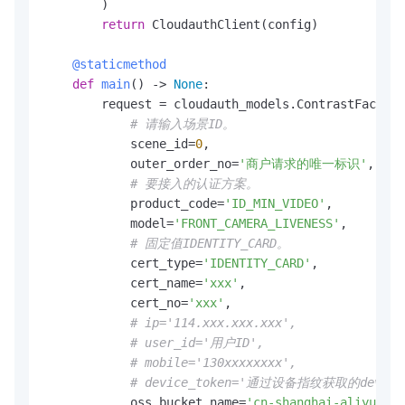
        )

return
 CloudauthClient(config)

    @staticmethod
def
main
() -> 
None
:

        request = cloudauth_models.ContrastFaceVer
# 请输入场景ID。
            scene_id=
0
,

            outer_order_no=
'商户请求的唯一标识'
,

# 要接入的认证方案。
            product_code=
'ID_MIN_VIDEO'
,

            model=
'FRONT_CAMERA_LIVENESS'
,

# 固定值IDENTITY_CARD。
            cert_type=
'IDENTITY_CARD'
,

            cert_name=
'xxx'
,

            cert_no=
'xxx'
,

# ip='114.xxx.xxx.xxx',
# user_id='用户ID',
# mobile='130xxxxxxxx',
# device_token='通过设备指纹获取的deviceT
            oss_bucket_name=
'cn-shanghai-aliyun-cl