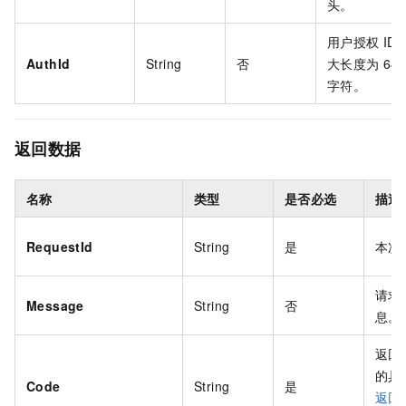
头。
用户授权
ID
AuthId
String
否
大长度为
64
字符。
​返回数据
名称
类型
是否必选
描述
RequestId
String
是
本次
请求
Message
String
否
息。
返回
的具
Code
String
是
返回