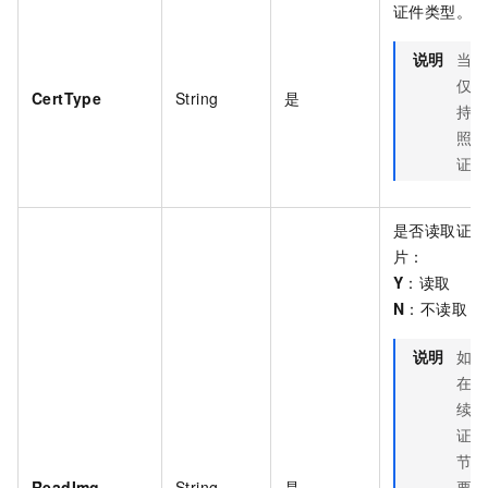
证件类型。
说明
当前
仅支
CertType
String
是
持护
照认
证。
是否读取证件
片：
Y
：读取
N
：不读取
说明
如果
在后
续认
证环
节需
ReadImg
String
是
要使