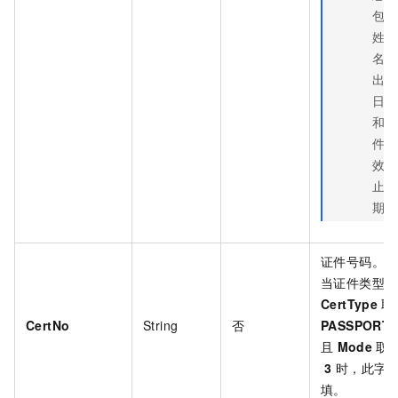
包括
姓
名、
出生
日期
和证
件有
效截
止日
期。
证件号码。
当证件类型
CertType
取
CertNo
String
否
PASSPORT
且
Mode
取
3
时，此字
填。