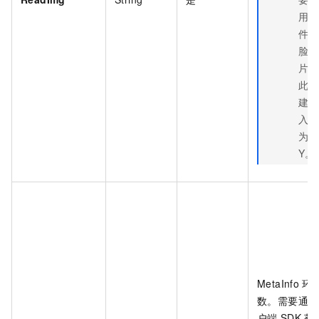
用证
件人
脸照
片，
此处
建议
入参
为
Y。
MetaInfo
环
数。需要通过
户端
SDK
获