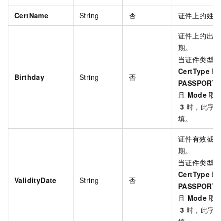
CertName
String
否
证件上的姓名
证件上的出生
期。
当证件类型
CertType
取
Birthday
String
否
PASSPORT
且
Mode
取
3
时，此字
填。
证件有效截止
期。
当证件类型
CertType
取
ValidityDate
String
否
PASSPORT
且
Mode
取
3
时，此字