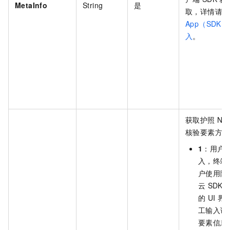
MetaInfo
String
是
取，详情请参
App（SDK
入
。
获取护照
NF
核验要素方式
1
：用户
入，终端
户使用阿
云
SDK
的
UI
界
工输入证
要素信息