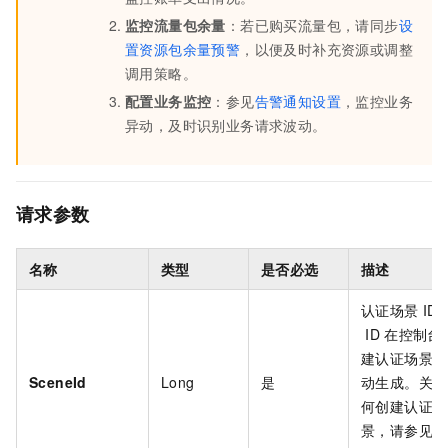
监控流量包余量
：若已购买流量包，请同步
设
置资源包余量预警
，以便及时补充资源或调整
调用策略。
配置业务监控
：参见
告警通知设置
，监控业务
异动，及时识别业务请求波动。
请求参数
名称
类型
是否必选
描述
认证场景
ID
ID
在控制台
建认证场景后
SceneId
Long
是
动生成。关于
何创建认证场
景，请参见
添