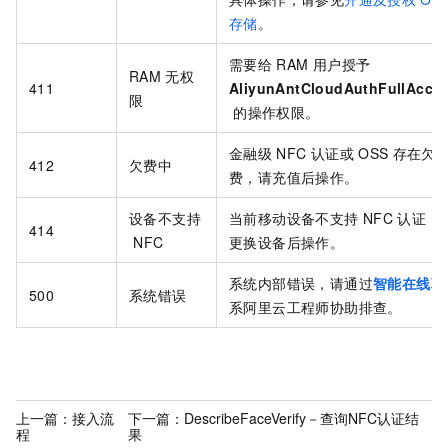
存储
。
需要给
RAM
用户授予
RAM
无权
411
AliyunAntCloudAuthFullAcce
限
的操作权限。
金融级
NFC
认证或
OSS
存在欠
412
欠费中
费，请充值后操作。
设备不支持
当前移动设备不支持
NFC
认证，
414
NFC
更换设备后操作。
系统内部错误，请通过
智能在线
联
500
系统错误
系阿里云工程师协助排查。
上一篇：
接入流
下一篇：
DescribeFaceVerify－查询NFC认证结
程
果