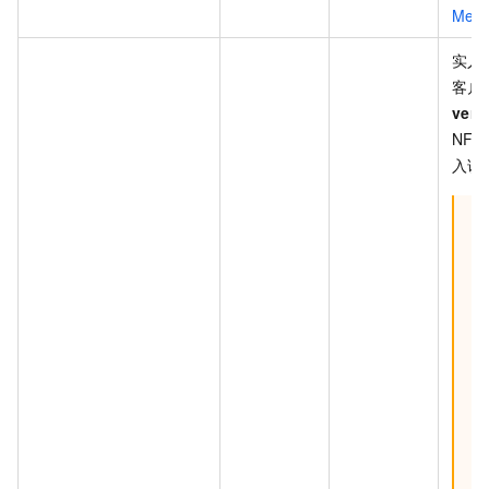
Mes
实人
客户
ver
NFC
入该
重