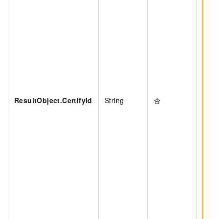
ResultObject.CertifyId
String
否