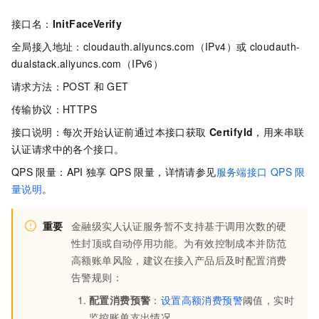
接口名：
InitFaceVerify
全局接入地址：cloudauth.aliyuncs.com（IPv4）或
cloudauth-
dualstack.aliyuncs.com（IPv6）
请求方法：POST
和
GET
传输协议：HTTPS
接口说明：每次开始认证前通过本接口获取
CertifyId
，用来串联
认证请求中的各个接口。
QPS
限量：API
独享
QPS
限量，详情请参见
服务端接口
QPS
限
量说明
。
重要
金融级实人认证服务暂不支持基于调用次数的硬
性封顶或自动停用功能。为有效控制成本并防范
高额账单风险，建议在接入产品后及时配置消费
告警规则：
配置消费预警
：
设置高额消费预警
阈值，实时
监控账单支出情况。