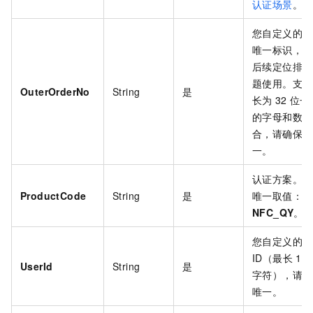
认证场景
。
您自定义的业
唯一标识，用
后续定位排查
题使用。支持
OuterOrderNo
String
是
长为
32
位长
的字母和数字
合，请确保唯
一。
认证方案。
ProductCode
String
是
唯一取值：
NFC_QY
。
您自定义的用
ID（最长
10
UserId
String
是
字符），请保
唯一。