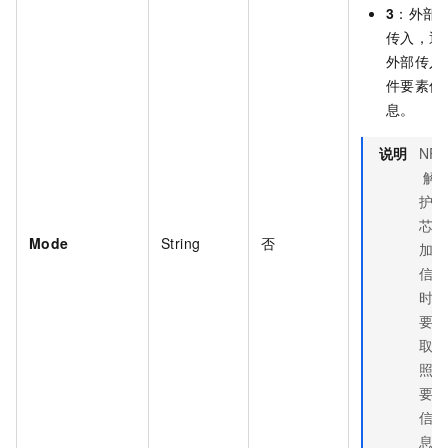
3
：外部
传入，通
外部传入
件要素信
息。
说明
NF
解
护照
芯片
Mode
String
否
加密
信息
时需
要获
取护
照三
要素
信
息，