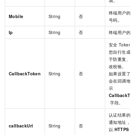
填。
终端用户的手
Mobile
String
否
号码。
Ip
String
否
终端用户的
I
安全
Token
您自行生成，
于防重复、防
改校验。
CallbackToken
String
否
如果设置了该
会在回调地址
示
CallbackTo
字段。
认证结果的回
通知地址，必
callbackUrl
String
否
以
HTTPS
开