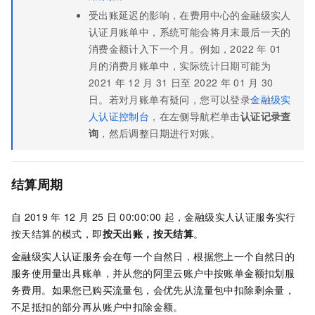
受出账延迟的影响，在费用中心的
金融级实人
认证
月账单中，系统可能会将月末最后一天的
消费金额计入下一个月。例如，2022
年
01
月的消费月账单中，实际统计日期可能为
2021
年
12
月
31
日至
2022
年
01
月
30
日。若对月账单有疑问，您可以登录
金融级实
人认证控制台
，在左侧导航栏单击
认证记录查
询
，然后调整日期进行对账。
结算周期
自
2019
年
12
月
25
日
00:00:00
起，
金融级实人认证
服务实行
按天结算的模式，即
按天出账，按天结算
。
金融级实人认证
服务会在每一个自然日，根据您上一个自然日的
服务使用量出具账单，并从您的阿里云账户中按账单金额扣划服
务费用。如果您已购买流量包，会优先从流量包中扣除剩余量，
不足抵扣的部分再从账户中扣除金额。