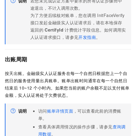
说明
若您未完成认证方案中要求的所有认证步骤而中
途退出，不计入调用次数。
为了方便后续核对账单，您在调用
InitFaceVerify
接口发起金融级实人认证请求后，请在本地保存
返回的
CertifyId
计费统计字段信息。如何调用实
人认证请求接口，请参见
开发指南
。
出账周期
按天出账。
金融级实人认证
服务在每一个自然日根据您上一个自
然日的服务使用量出具账单。账单出账时间通常在每一个自然日
结束后
10~12
个小时内。如果您当前的账户余额不足以支付账单
金额，实人认证将处于欠费状态。
说明
访问
账单详情页面
，可以查看此前的消费账
单。
查看具体调用情况的操作步骤，请参见
查询调
用数据
。