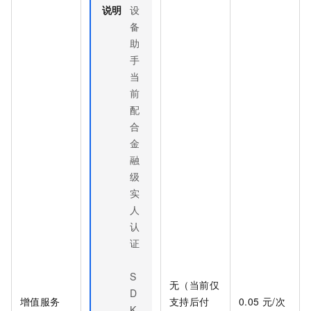
说明
设
备
助
手
当
前
配
合
金
融
级
实
人
认
证
S
无（当前仅
D
增值服务
支持后付
0.05
元/次
K