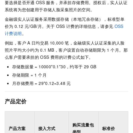
要选择是否开通
OSS
服务，并承担存储费用。授权后，实人认证
系统将为您创建用于存储人脸采集照片的空间。
金融级实人认证
服务采用数据存储（本地冗余存储），标准型单
价为
0.12
元/GB/月。关于
OSS
计费的详细信息，请参见
OSS
计费说明
。
例如，客户
A
日均交易
10,000
笔，金融级实人认证采集的人脸
照片平均大小约为
0.1 MB，客户设置自动存储期限为
1
个月。那
么客户需要承担的
OSS
费用的计费公式如下。
存储数据量 = 10000*0.1*30，约等于
29 GB
存储期限 = 1
个月
月存储费用 = 29*0.12=3.48
元
产品定价
购买流量包
产品方案
接入方式
标准价
类型