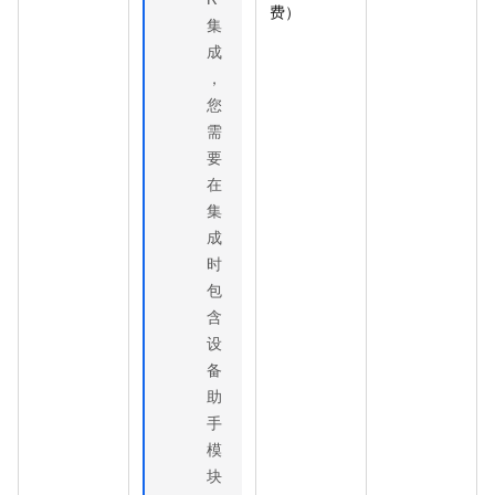
费）
集
成
，
您
需
要
在
集
成
时
包
含
设
备
助
手
模
块