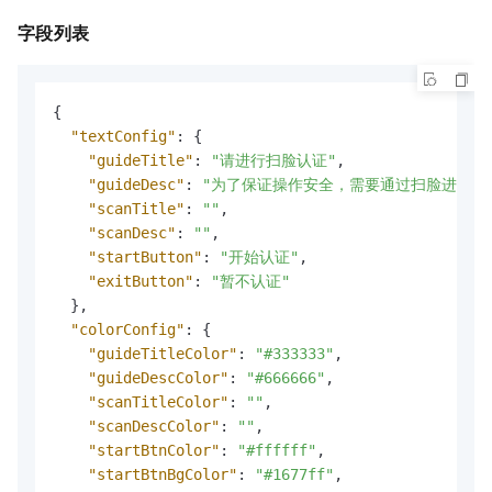
字段列表
{
"textConfig"
:
{
"guideTitle"
:
"请进行扫脸认证"
,
"guideDesc"
:
"为了保证操作安全，需要通过扫脸进行身
"scanTitle"
:
""
,
"scanDesc"
:
""
,
"startButton"
:
"开始认证"
,
"exitButton"
:
"暂不认证"
}
,
"colorConfig"
:
{
"guideTitleColor"
:
"#333333"
,
"guideDescColor"
:
"#666666"
,
"scanTitleColor"
:
""
,
"scanDescColor"
:
""
,
"startBtnColor"
:
"#ffffff"
,
"startBtnBgColor"
:
"#1677ff"
,