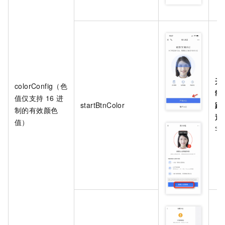
开
colorConfig（色
制
值仅支持
16
进
startBtnColor
跳
制的有效颜色
返
值）
字