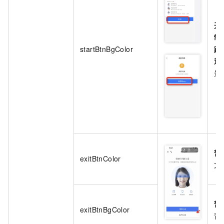
开
制
startBtnBgColor
跳
返
景
暂
exitBtnColor
文
暂
exitBtnBgColor
背