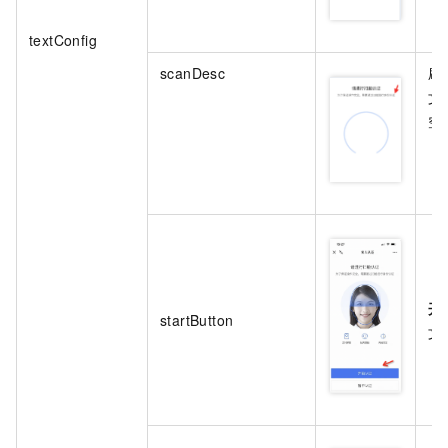
textConfig
scanDesc
刷
文
空
开
startButton
文