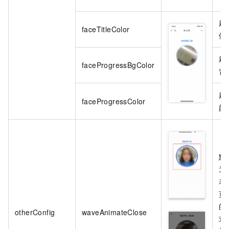
刷
faceTitleColor
体
刷
faceProgressBgColor
背
刷
faceProgressColor
颜
默
为
表
页
的
otherConfig
waveAnimateClose
式