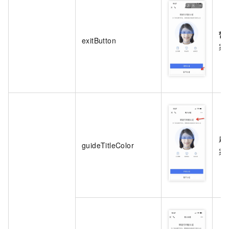
暂
exitButton
案
刷
guideTitleColor
案