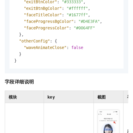
"exitBtnColor"
:
"#333333"
,
"exitBtnBgColor"
:
"#ffffff"
,
"faceTitleColor"
:
"#1677ff"
,
"faceProgressBgColor"
:
"#D4E3FA"
,
"faceProgressColor"
:
"#0064FF"
}
,
"otherConfig"
:
{
"waveAnimateClose"
:
false
}
}
字段详细说明
模块
key
截图
补
刷