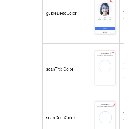
刷
guideDescColor
文
刷
scanTitleColor
案
为
刷
scanDescColor
文
认