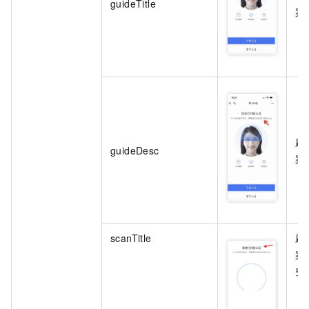
guideTitle
案
刷
guideDesc
案
scanTitle
刷
案
空