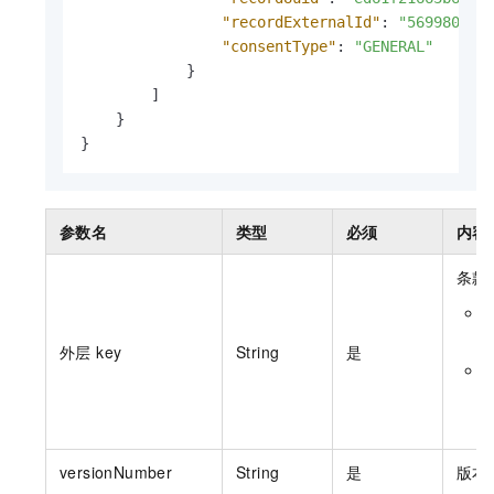
"recordExternalId"
:
"569980f9-
"consentType"
:
"GENERAL"
}
]
}
}
参数名
类型
必须
内容
条款
L
外层 key
String
是
versionNumber
String
是
版本