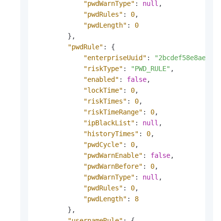
"pwdWarnType"
:
null
,
"pwdRules"
:
0
,
"pwdLength"
:
0
}
,
"pwdRule"
:
{
"enterpriseUuid"
:
"2bcdef58e8ae5cf
"riskType"
:
"PWD_RULE"
,
"enabled"
:
false
,
"lockTime"
:
0
,
"riskTimes"
:
0
,
"riskTimeRange"
:
0
,
"ipBlackList"
:
null
,
"historyTimes"
:
0
,
"pwdCycle"
:
0
,
"pwdWarnEnable"
:
false
,
"pwdWarnBefore"
:
0
,
"pwdWarnType"
:
null
,
"pwdRules"
:
0
,
"pwdLength"
:
8
}
,
"usernameRule"
:
{