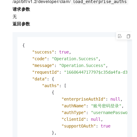
/api/bff/v1.2/developer/ciam/
load_enterprise_auths
请求参数
无
返回参数
{
"success"
:
true
,
"code"
:
"Operation.Success"
,
"message"
:
"Operation.Success"
,
"requestId"
:
"1660644717797$c35da4fa-d354-
"data"
:
{
"auths"
:
[
{
"enterpriseAuthId"
:
null
,
"authName"
:
"账号密码登录"
,
"authType"
:
"usernamePassword"
"clientId"
:
null
,
"supportOAuth"
:
true
}
,