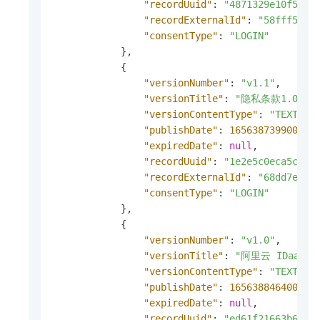
"recordUuid"
:
"4871329e10f51f8
"recordExternalId"
:
"58fff533-
"consentType"
:
"LOGIN"
}
,
{
"versionNumber"
:
"v1.1"
,
"versionTitle"
:
"隐私条款1.0"
,
"versionContentType"
:
"TEXT"
,
"publishDate"
:
1656387399000
,
"expiredDate"
:
null
,
"recordUuid"
:
"1e2e5c0eca5cddf
"recordExternalId"
:
"68dd7e08-
"consentType"
:
"LOGIN"
}
,
{
"versionNumber"
:
"v1.0"
,
"versionTitle"
:
"阿里云 IDaaS 
"versionContentType"
:
"TEXT"
,
"publishDate"
:
1656388464000
,
"expiredDate"
:
null
,
"recordUuid"
:
"ed61f21663b6079