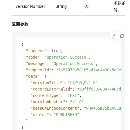
条款的
versionNumber
String
否
号。
返回参数
{
"success"
:
true
,
"code"
:
"Operation.Success"
,
"message"
:
"Operation.Success"
,
"requestId"
:
"1657079658185$d74c4420-5a3e-d5
"data"
:
{
"versionTitle"
:
"用户协议v1.0"
,
"recordExternalId"
:
"58fff533-6887-40cd-a7
"contentType"
:
"TEXT"
,
"versionNumber"
:
"v1.0"
,
"base64EncodeContent"
:
"PHA+55m75b2V55u45Y
"status"
:
"PUBLISHED"
}
}