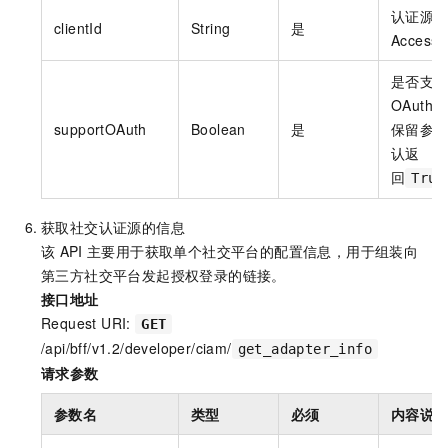
认证源
clientId
String
是
Access
是否支
OAuth
supportOAuth
Boolean
是
保留参
认返
回
True
获取社交认证源的信息
该
API
主要用于获取单个社交平台的配置信息，用于组装向
第三方社交平台发起授权登录的链接。
接口地址
Request URI:
GET
/api/bff/v1.2/developer/ciam/
get_adapter_info
请求参数
参数名
类型
必须
内容说