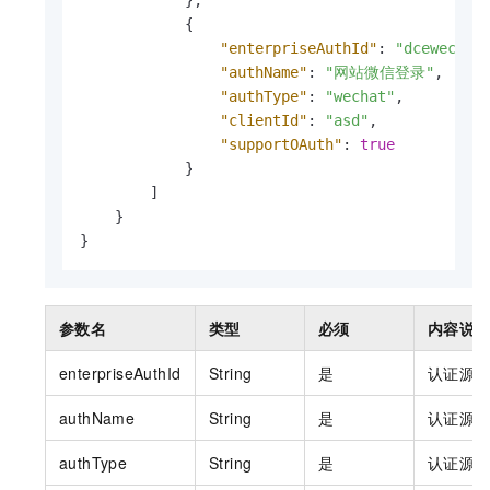
}
,
{
"enterpriseAuthId"
:
"dcewechat
"authName"
:
"网站微信登录"
,
"authType"
:
"wechat"
,
"clientId"
:
"asd"
,
"supportOAuth"
:
true
}
]
}
}
参数名
类型
必须
内容说
enterpriseAuthId
String
是
认证源
authName
String
是
认证源
authType
String
是
认证源