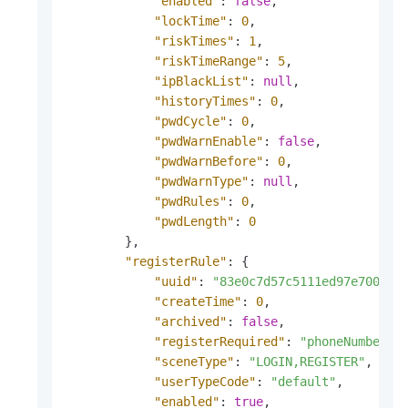
"enabled"
:
false
,
"lockTime"
:
0
,
"riskTimes"
:
1
,
"riskTimeRange"
:
5
,
"ipBlackList"
:
null
,
"historyTimes"
:
0
,
"pwdCycle"
:
0
,
"pwdWarnEnable"
:
false
,
"pwdWarnBefore"
:
0
,
"pwdWarnType"
:
null
,
"pwdRules"
:
0
,
"pwdLength"
:
0
}
,
"registerRule"
:
{
"uuid"
:
"83e0c7d57c5111ed97e700155
"createTime"
:
0
,
"archived"
:
false
,
"registerRequired"
:
"phoneNumber,e
"sceneType"
:
"LOGIN,REGISTER"
,
"userTypeCode"
:
"default"
,
"enabled"
:
true
,