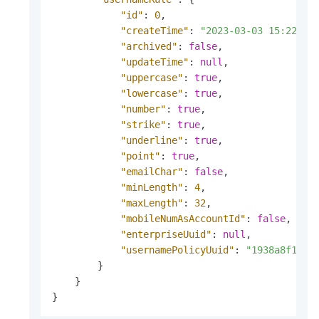
"id"
:
0
,
"createTime"
:
"2023-03-03 15:22"
,
"archived"
:
false
,
"updateTime"
:
null
,
"uppercase"
:
true
,
"lowercase"
:
true
,
"number"
:
true
,
"strike"
:
true
,
"underline"
:
true
,
"point"
:
true
,
"emailChar"
:
false
,
"minLength"
:
4
,
"maxLength"
:
32
,
"mobileNumAsAccountId"
:
false
,
"enterpriseUuid"
:
null
,
"usernamePolicyUuid"
:
"1938a8f15d3
}
}
}