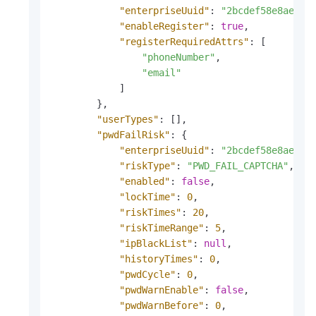
"enterpriseUuid"
:
"2bcdef58e8ae5cf
"enableRegister"
:
true
,
"registerRequiredAttrs"
:
[
"phoneNumber"
,
"email"
]
}
,
"userTypes"
:
[
]
,
"pwdFailRisk"
:
{
"enterpriseUuid"
:
"2bcdef58e8ae5cf
"riskType"
:
"PWD_FAIL_CAPTCHA"
,
"enabled"
:
false
,
"lockTime"
:
0
,
"riskTimes"
:
20
,
"riskTimeRange"
:
5
,
"ipBlackList"
:
null
,
"historyTimes"
:
0
,
"pwdCycle"
:
0
,
"pwdWarnEnable"
:
false
,
"pwdWarnBefore"
:
0
,