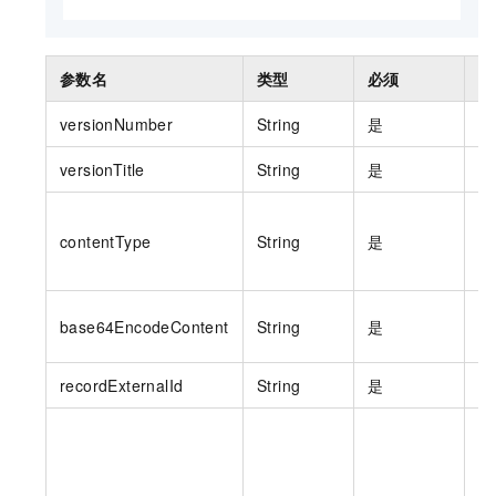
参数名
类型
必须
内
versionNumber
String
是
条
versionTitle
String
是
条
内
contentType
String
是
|
T
条
base64EncodeContent
String
是
B
recordExternalId
String
是
条
条
为
（