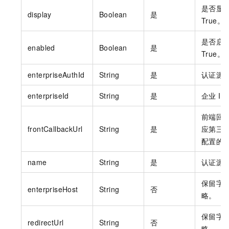
是否显
display
Boolean
是
True。
是否启
enabled
Boolean
是
True。
enterpriseAuthId
String
是
认证源
enterpriseId
String
是
企业
ID
前端回
frontCallbackUrl
String
是
应第三
配置的
name
String
是
认证源
保留字
enterpriseHost
String
否
略。
保留字
redirectUrl
String
否
略。