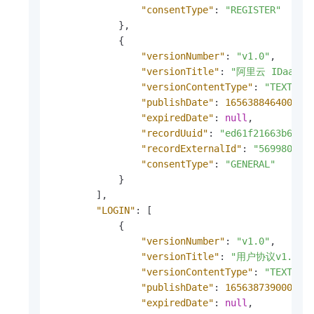
"consentType"
:
"REGISTER"
}
,
{
"versionNumber"
:
"v1.0"
,
"versionTitle"
:
"阿里云 IDaaS 
"versionContentType"
:
"TEXT"
,
"publishDate"
:
1656388464000
,
"expiredDate"
:
null
,
"recordUuid"
:
"ed61f21663b6079
"recordExternalId"
:
"569980f9-
"consentType"
:
"GENERAL"
}
]
,
"LOGIN"
:
[
{
"versionNumber"
:
"v1.0"
,
"versionTitle"
:
"用户协议v1.0"
,
"versionContentType"
:
"TEXT"
,
"publishDate"
:
1656387390000
,
"expiredDate"
:
null
,