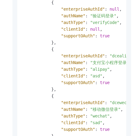
{
"enterpriseAuthId"
:
null
,
"authName"
:
"验证码登录"
,
"authType"
:
"verifyCode"
,
"clientId"
:
null
,
"supportOAuth"
:
true
}
,
{
"enterpriseAuthId"
:
"dcealipay
"authName"
:
"支付宝小程序登录"
,
"authType"
:
"alipay"
,
"clientId"
:
"asd"
,
"supportOAuth"
:
true
}
,
{
"enterpriseAuthId"
:
"dcewechat
"authName"
:
"移动微信登录"
,
"authType"
:
"wechat"
,
"clientId"
:
"sad"
,
"supportOAuth"
:
true