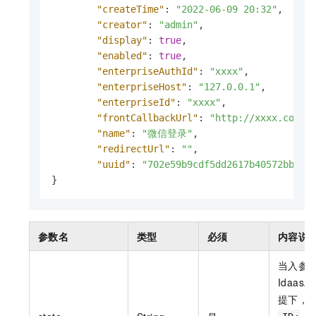
"createTime"
:
"2022-06-09 20:32"
,
"creator"
:
"admin"
,
"display"
:
true
,
"enabled"
:
true
,
"enterpriseAuthId"
:
"xxxx"
,
"enterpriseHost"
:
"127.0.0.1"
,
"enterpriseId"
:
"xxxx"
,
"frontCallbackUrl"
:
"http://xxxx.com/f
"name"
:
"微信登录"
,
"redirectUrl"
:
""
,
"uuid"
:
"702e59b9cdf5dd2617b40572bb9b1
}
参数名
类型
必须
内容说
当入参
IdaasAp
提下，