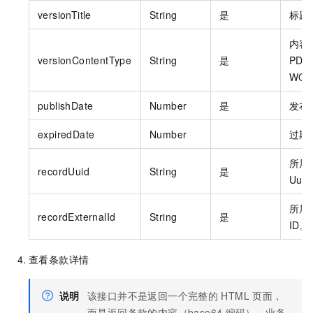
versionTitle
String
是
标题
内容
versionContentType
String
是
PDF 
WOR
publishDate
Number
是
发布
expiredDate
Number
过期
所属
recordUuid
String
是
Uui
所属
recordExternalId
String
是
ID。
查看条款详情
说明
该接口并不是返回一个完整的
HTML
页面，
而是返回条款的内容（base64
编码），业务