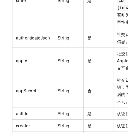
state
String
是
ID:
{idaas
否则为
字符串
社交认
authenticateJson
String
是
信息。
社交认
appId
String
是
AppI
交平台
社交认
钥，固
appSecret
String
否
后的 *
不到。
authId
String
是
认证源
creator
String
是
认证源