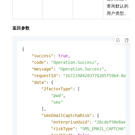
查询默认的
用户类型。
返回参数
{
"success"
:
true
,
"code"
:
"Operation.Success"
,
"message"
:
"Operation.Success"
,
"requestId"
:
"1672198428377$205f59b4-8a74-
"data"
:
{
"2factorType"
:
[
"pwd"
,
"sms"
]
,
"smsEmailCaptchaRisk"
:
{
"enterpriseUuid"
:
"2bcdef58e8ae5cf
"riskType"
:
"SMS_EMAIL_CAPTCHA"
,