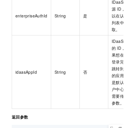
IDaaS
源
ID，
enterpriseAuthId
String
是
以在认
列表中
取。
IDaaS
的
ID，
果想在
登录完
跳转到
idaasAppId
String
否
的应用
是默认
户中心
需要传
参数。
返回参数