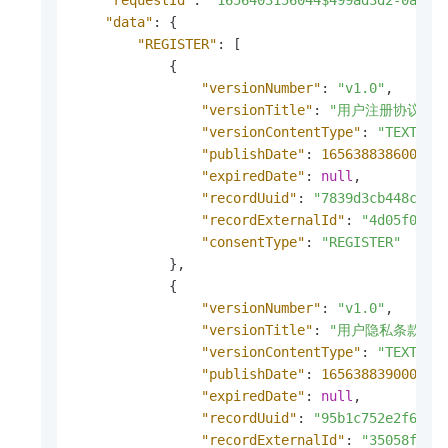
"requestId"
:
"1656403156044$499ad3d2-0a72-
"data"
:
{
"REGISTER"
:
[
{
"versionNumber"
:
"v1.0"
,
"versionTitle"
:
"用户注册协议v1.
"versionContentType"
:
"TEXT"
,
"publishDate"
:
1656388386000
,
"expiredDate"
:
null
,
"recordUuid"
:
"7839d3cb448c449
"recordExternalId"
:
"4d05f0fe-
"consentType"
:
"REGISTER"
}
,
{
"versionNumber"
:
"v1.0"
,
"versionTitle"
:
"用户隐私条款v1.
"versionContentType"
:
"TEXT"
,
"publishDate"
:
1656388390000
,
"expiredDate"
:
null
,
"recordUuid"
:
"95b1c752e2f69f9
"recordExternalId"
:
"35058f6e-