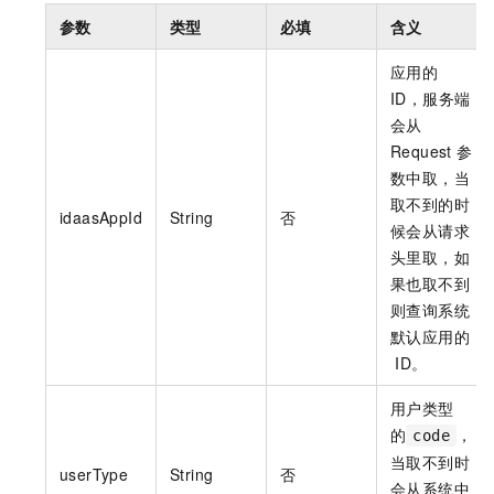
参数
类型
必填
含义
应用的
ID，服务端
会从
Request
参
数中取，当
取不到的时
idaasAppId
String
否
候会从请求
头里取，如
果也取不到
则查询系统
默认应用的
ID。
用户类型
的
，
code
当取不到时
userType
String
否
会从系统中