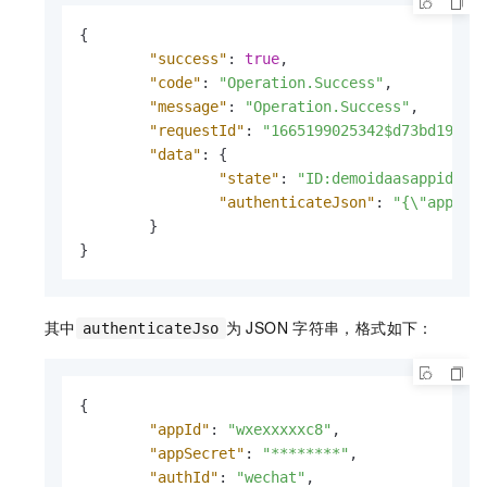
{
"success"
:
true
,
"code"
:
"Operation.Success"
,
"message"
:
"Operation.Success"
,
"requestId"
:
"1665199025342$d73bd194-e
"data"
:
{
"state"
:
"ID:demoidaasappid"
,
"authenticateJson"
:
"{\"appId\
}
}
其中
为
JSON
字符串，格式如下：
authenticateJso
{
"appId"
:
"wxexxxxxc8"
,
"appSecret"
:
"********"
,
"authId"
:
"wechat"
,