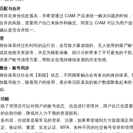
 匹配与合并
经存在身份信息孤岛，并希望通过
CIAM
产品来统一解决问题的时候，
合并的风险，需要用户自己来操作和确定。阿里云
CIAM
可以为用户提
确认是否合并统一。​
理
身份体系经过长时间的运行后，会导致大量虚假的、无人使用的僵尸账
或其他相关资源等，并且为顾客画像、统计分析带来了不可避免的干扰
供僵尸账号清理方案，帮助企业甩掉继续发展的历史包袱。​
合 - 账号同步
身份体系往往会有【割据】状态，不同顾客触点会有各自的身份体系。
加载等能力，随着用户的使用，逐步将活跃真实的账户数据聚集起来统
础。
助功能
，除了管理员可以对用户的账号状态、信息进行管理外，用户自己也需
的自助功能，降低对人力干预的资源损耗。​
很多内容，但就算是最常见的登录、注册，如果希望做到方方面面满足
定、验证码、重置、实名认证、MFA、各种不同的社交账号登录和管