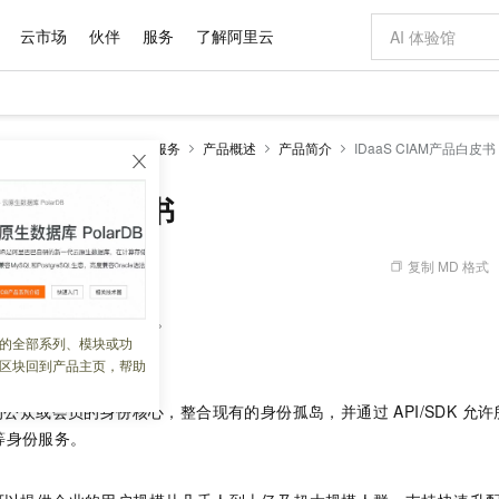
云市场
伙伴
服务
了解阿里云
AI 特惠
数据与 API
成为产品伙伴
企业增值服务
最佳实践
价格计算器
AI 场景体
基础软件
产品伙伴合
阿里云认证
市场活动
配置报价
大模型
DaaS)
CIAM 用户身份服务
产品概述
产品简介
IDaaS CIAM产品白皮书
自助选配和估算价格
步到位
域名与网站
智启 AI 普惠权益
产品生态集成认证中心
企业支持计划
云上春晚
Qwen Audio：打造专属 AI 语音助手
千问官方 MaaS 平台，为开发者和 Agent 而生，新用户赠送 1 亿 + tokens 额度
云服务器 EC
一句话生成原生
AI Coding
阿里云Maa
2026 阿里云
为企业打
数据集
Windows
大模型认证
模型
NEW
NEW
格式还原
值低价云产品抢先购
提供智能易用的域名与建站服务
至高享 1亿+免费 tokens，加速 Al 应用落地
Qwen-Audio-3.0-Realtime 端到端实时语音角色扮演
安全可靠、弹
输入一句话想法,
智能编程，一键
CIAM产品白皮书
产品生态伙伴
专家技术服务
云上奥运之旅
弹性计算合作
阿里云中企出
手机三要素
宝塔 Linux
全部认证
价格优势
开源旗舰模型
对象存储 OSS
即刻拥有 DeepSeek-V4-Pro
阿里云 OPC 创新助力计划
云数据库 RD
一键部署幻兽
AI 电商营销
产品生态伙伴工作台
企业增值服务台
云栖战略参考
云存储合作计
云栖大会
身份实名认证
CentOS
训练营
推动算力普惠，释放技术红利
的大模型服务
最高返9万
真正可用的 1M 上下文,一次完成代码全链路开发
轻松解锁专属 DeepSeek-V4-Pro
至高百万元 Token 补贴，加速一人公司成长
稳定、安全、高性价比、高性能的云存储服务
一键购买专属
从图文生成到
复制 MD 格式
 01:47:02
云上的中国
数据库合作计
活动全景
短信
Docker
图片和
自进化智能体
人工智能平台 PAI
5 分钟轻松部署专属 QwenPaw
Token Plan 模型订阅计划
Qoder
高效搭建 AI
AI 广告创作
企业成长
大模型
NEW
HOT
信息公告
S CIAM 主要产品能力。
看见新力量
云网络合作计
OCR 文字识别
JAVA
级电脑
越聪明
证享300元代金券
一站式AI开发、训练和推理服务
Qwen3.8-Max 首发尝鲜，限时加量 10 倍，夜间低至2折
从聊天伙伴进化为能主动干活的本地数字员工
面向真实软件
图文、视频一
的全部系列、模块或功
Kimi-K3
HappyHors
NEW
魔搭 Mode
loud
服务实践
公有云
CIAM？
官网公告
区块回到产品主页，帮助
Kimi 最新旗舰模型，长程编程与推理利器
让文字生成流
金融模力时刻
Salesforce O
版
发票查验
全能环境
Qoder CN
Claude Code + GStack 打造工程团队
千问办公，限时限量积分加倍
云原生数据库 P
低代码高效构
AI 建站
NEW
作计划
计划
创新中心
魔搭 ModelSc
健康状态
让AI从“聊天伙伴”进化为能干活的“数字员工”
覆盖公网/内网、递归/权威、移动APP等全场景解析服务
安装技能 GStack，拥有专属 AI 工程团队
你的AI工作搭子，覆盖日常办公高频场景
基于千问大模型等，支持代码智能生成、研发智能问答
0 代码专业建
向的公众或会员的身份核心，整合现有的身份孤岛，并通过 API/SDK 允
客户案例
天气预报查询
操作系统
Deepseek-v4-pro
HappyHors
态合作计划
等身份服务。
态智能体模型
旗舰 MoE 大模型，百万上下文与顶尖推理能力
图生视频，流
Compute
同享
容器服务 Kubernetes 版 ACK
万小智 AI 建站低至 15元/月
云防火墙
AI 短剧/漫剧
快递物流查询
WordPress
成为服务伙
高校合作
式云数据仓库
点，立即开启云上创新
提供一站式管理容器应用的 K8s 服务
送.CN域名，送备案服务码
云原生的云上
AI助力短剧
GLM-5.2
Wan2.7-T
Ubuntu