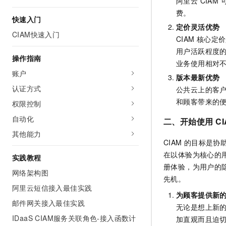
阿里云 CIA
AI 产品 免费试用
网络
安全
云开发大赛
费。
Tableau 订阅
快速入门
1亿+ 大模型 tokens 和 
定价灵活优势
可观测
入门学习赛
中间件
AI空中课堂在线直播课
CIAM快速入门
CIAM
核心定价
140+云产品 免费试用
大模型服务
上云与迁云
用户活跃程度
产品新客免费试用，最长1
数据库
操作指南
生态解决方案
业务使用相对不
千问AI平台-Token Plan
企业出海
大模型ACA认证体验
账户
大数据计算
版本最新优势
助力企业全员 AI 认知与能
行业生态解决方案
认证方式
公共云上的客
政企业务
媒体服务
千问AI平台-模型体验
和顾客带来的
开发者生态解决方案
权限控制
在线体验全尺寸、多种模态
企业服务与云通信
自动化
AI 开发和 AI 应用解决
二、开始使用
C
Happy 系列大模型
其他能力
域名与网站
CIAM
的目标是协
在以体验为核心的
终端用户计算
实践教程
册体验，为用户的
网络架构图
Serverless
大模型解决方案
先机。
阿里云短信接入最佳实践
为顾客提供新
开发工具
快速部署 Dify，高效搭建 
邮件网关接入最佳实践
无论是想上新
迁移与运维管理
IDaaS CIAM服务关联角色-接入函数计
加直观而且迫