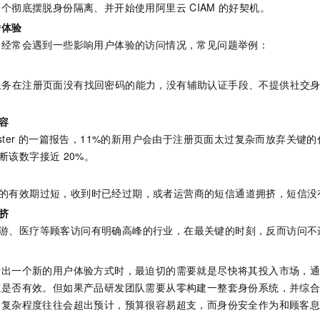
一个彻底摆脱身份隔离、并开始使用阿里云
CIAM
的好契机。
一个 AI 助手
即刻拥有 DeepSeek-R1 满血版
超强辅助，Bol
在企业官网、通讯软件中为客户提供 AI 客服
多种方案随心选，轻松解锁专属 DeepSeek
户体验
们经常会遇到一些影响用户体验的访问情况，常见问题举例：
服务在注册页面没有找回密码的能力，没有辅助认证手段、不提供社交
容
ster
的一篇报告，11%的新用户会由于注册页面太过复杂而放弃关键的
断该数字接近
20%。
的有效期过短，收到时已经过期，或者运营商的短信通道拥挤，短信没
挤
游、医疗等顾客访问有明确高峰的行业，在最关键的时刻，反而访问不
发出一个新的用户体验方式时，最迫切的需要就是尽快将其投入市场，
式是否有效。但如果产品研发团队需要从零构建一整套身份系统，并综
的复杂程度往往会超出预计，预算很容易超支，而身份安全作为和顾客