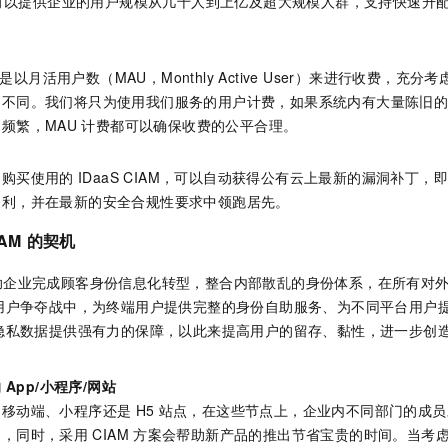
M 可以提供企业的用户规模从几千人到上亿及超大规模人群，支持快速升
服务生态伙伴
视觉 Coding、空间感知、多模态思考等全面升级
1M上下文，专为长程任务能力而生
云工开物
企业应用
Night Plan 支持 Qwen 3.8-Max
AI 办公
NEW
Red Hat
30+ 款产品免费体验
夜间 5 折，Qwen/Meoo/TokenPlan 客户专享
AI智能应用
科研合作
ERP
堂（旗舰版）
SUSE
是以月活用户数（MAU，Monthly Active User）来进行收费，充
智能客服
AI 应用构建
大模型原生
CRM
的不同。我们将只为使用我们服务的用户计费，如果系统内有大量陈旧
2个月
自动承接线索
建站小程序
频繁，MAU
计费都可以确保收费的公平合理。
Qoder
大模型服务平台百炼-应用模版
OA 办公系统
HOT
NEW
面向真实软件
个人版上线、团队版降价；千问3.8-Max首发发尝鲜
丰富多元化的应用模版和解决方案
力提升
财税管理
模板建站
户购买使用的
IDaaS CIAM，可以自动获得公有云上最新的漏洞补丁
万有无界
大模型服务平台百炼-智能体
便利，并在最新的安全合规性要求中领跑居先。
400电话
定制建站
的模型效果
灵活可视化地构建企业级 Agent
方案
广告营销
模板小程序
IAM
的契机
秒悟
人工智能平台 PAI
定制小程序
云端极速 AI 
新一代 AI 视频生成模型，深度适配广告营销等场景
AI Native 的算法工程平台，一站式完成建模、训练、推理服务部署
助企业完成顾客身份信息化转型，整合内部散乱的身份体系，在所有对
用户争夺战中，为终端用户提供完整的身份自助服务、为不同平台用户
APP 开发
隐私数据提供强有力的保障，以此来提高用户的留存、黏性，进一步创
建站系统
的
App/小程序/网站
AI 应用
10分钟微调：让0.6B模型媲美235B模型
多模态数据信
的移动端、小程序还是
H5
站点，在这些节点上，企业内不同部门的成员
依托云原生高可用架构,实现Dify私有化部署
用1%尺寸在特定领域达到大模型90%以上效果
切，同时，采用
CIAM
方案会帮助新产品的推出节省宝贵的时间。当考