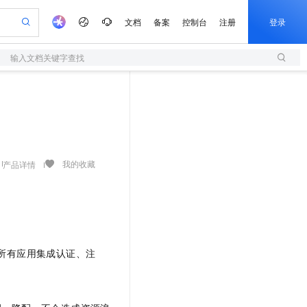
文档
备案
控制台
注册
登录
输入文档关键字查找
验
作计划
器
AI 活动
专业服务
服务伙伴合作计划
开发者社区
加入我们
服务平台百炼
阿里云 OPC 创新助力计划
一站式生成采购清单，支持单品或批量购买
S
可编辑精美 PPT 文稿
S产品伙伴计划（繁花）
峰会
造的大模型服务与应用开发平台
轻量应用服务器
Agency Agents：拥有专属领域专家
AI 生产力先锋
Al MaaS 服务伙伴赋能合作
域名
博文
Careers
至高可申请百万元
性可伸缩的云计算服务
 轻松生成专业的 PPT
开启高性价比 AI 编程新体验
先锋实践拓展 AI 生产力的边界
快速构建应用程序和网站，即刻迈出上云第一步
多领域专家智能体,一键组建 AI 虚拟交付团队
Token 补贴，五大权
计划
海大会
伙伴信用分合作计划
商标
问答
社会招聘
益加速 OPC 成功
S
帕鲁游戏服务器
数字证书管理服务（原SSL证书）
HappyHorse 打造一站式影视创作平台
飞天发布时刻
HOT
划
备案
电子书
校园招聘
联机服务器，轻松开启游戏
视频创作，一键激活电商全链路生产力
全托管，含MySQL、PostgreSQL、SQL Server、MariaDB多引擎
实现全站HTTPS，呈现可信的WEB访问
所见，即是所愿
可视化编排打通从文字构思到成片全链路闭环
我的收藏
产品详情
更多支持
划
公司注册
镜像站
视频生成
语音识别与合成
 智能体与工作流应用
短信服务
漫剧工坊：一站式动画创作平台
AI 实训营
合作伙伴培训与认证
划
上云迁移
的智能体编程平台
站生成，高效打造优质广告素材
通过阿里云百炼高效搭建AI应用,助力高效开发
快速生产连贯的高质量长漫剧
从基础到进阶，Agent 创客手把手教你
国内短信简单易用，安全可靠，秒级触达，全球覆盖200+国家和地区。
e-1.1-T2V
Qwen3-TTS-Flash
lScope
我要反馈
查询合作伙伴
畅细腻的高质量视频
离线语音合成大模型，多语言方言自适应，低延迟高稳定
n Alibaba Cloud ISV 合作
代维服务
olarDB
建企业门户网站
大数据开发治理平台 DataWorks
10 分钟搭建微信、支付宝小程序
创新加速
ope
登录合作伙伴管理后台
我要建议
站，无忧落地极速上线
以可视化方式快速构建移动和 PC 门户网站
100%兼容MySQL、PostgreSQL，兼容Oracle，支持集中和分布式
高效部署网站，快速应用到小程序
Data Agent 驱动的一站式 Data+AI 开发治理平台
许所有应用集成认证、注
e-1.1-I2V
Cosyvoice-V3-Flash
安全
畅自然，细节丰富
高表现力语音合成大模型，语音克隆听感自然
我要投诉
上云场景组合购
伴
边界网络安全防护产品
漫剧创作，剧本、分镜、视频高效生成
覆盖90%+业务场景，专享组合折扣价
2V
VPN
Fun-ASR