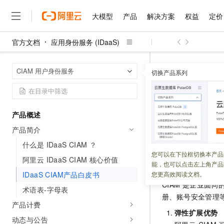
大模型
产品
解决方案
权益
定价
官方文档
应用身份服务 (IDaaS)
大模型
产品
解决方案
权益
定价
云市场
伙伴
服务
了解阿里云
精选产品
精选解决方案
普惠上云
产品定价
精选商城
成为销售伙伴
售前咨询
为什么选择阿里云
千问AI平台
应用身份服务 (I
首页
CIAM 用户身份服务
了解云产品的定价详情
切换产品系列
大模型服务平台百炼
睿译宝，AI翻译排版一
普惠上云 官方力荐
分销伙伴
在线服务
网站建设
什么是云计算
大
大模型服务与应用平台
上传文档即自动完成翻译和
云服务器38元/年起，超
IDaaS 
咨询伙伴
多端小程序
技术领先
云上成本管理
售后服务
千问大模型
GLM-5.2：长任务时代
官方推荐返现计划
大模型
大模型
精选产品
精选解决方案
Salesforce 国际版订阅
稳定可靠
产品概述
管理和优化成本
多元化、高性能、安全可靠
推荐新用户得奖励，单订单
更新时间：
2025-10-28
销售伙伴合作计划
自助服务
产品简介
友盟天域
安全合规
人工智能与机器学习
AI
文本生成
无影云电脑
Hermes Agent，打造
云工开物
本文为您介绍 IDaa
无影生态合作计划
在线服务
什么是 IDaaS CIAM ？
观测云
分析师报告
随时随地安全接入的云上超
自主进化，持久记忆，越用
高校专属算力普惠，学生认
计算
互联网应用开发
您可以在下拉框切换本产品
Qwen3.8-Max
HOT
阿里云 IDaaS CIAM 核心价值
Salesforce On Alibaba C
工单服务
一、为什么选择
能，也可以点击左上角产品
智能体时代全能旗舰模型
Tuya 物联网平台阿里云
研究报告与白皮书
云解析DNS
快速拥有专属 OpenClaw
Consulting Partner 合
大数据
容器
IDaaS CIAM产品白皮书
您更高效阅读文档。
免费试用
短信专区
CIAM 是企业面
蓝凌 OA
Qwen3.7-Plus
术语表-字母表
AI 大模型销售与服务生
现代化应用
存储
天池大赛
册、账号安全管理
能看、能想、能动手的多模
云原生大数据计算服务 Max
解决方案免费试用 新老
电子合同
产品计费
弹性扩展优势
面向分析的企业级SaaS模
最高领取价值200元试用
安全
网络与CDN
AI 算法大赛
Qwen3-VL-Plus
动态与公告
畅捷通