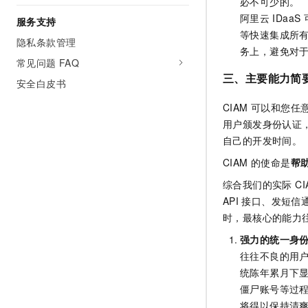
必不可少的。
阿里云
IDaaS
服务支持
等快速集成所
隐私条款管理
务上，避免对
常见问题 FAQ
三、主要能力简
安全白皮书
CIAM 可以和您
用户颁发身份认证
自己的开发时间。
CIAM 的使命是
帮
综合我们的实际 C
API
接口、发短信
时，最核心的能力往
强力的统一身
往往不良的用
统陈年累月下
僵尸账号等过
将得以保持清爽