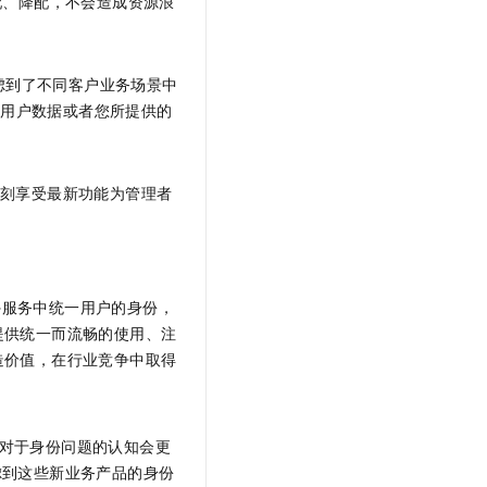
配、降配，不会造成资源浪
文戏情感细腻自然，动作戏激烈拳拳到肉，实现更强表演能力
支持中英文自由切换，具备更强的噪声鲁棒性
云聚AI 严选权益
SSL 证书
，一键激活高效办公新体验
精选AI产品，从模型到应用全链提效
堡垒机
分考虑到了不同客户业务场景中
AI 用量加速计划
应用
防火墙
的用户数据或者您所提供的
、识别商机，让客服更高效、服务更出色。
新老同享，达量后返
千问办公
主机安全
NEW
的智能体编程平台
一站式AI生产力平台
，即刻享受最新功能为管理者
AI 应用及服务市场
伶鹊
企业级人与Agent协作平台，接入和调度多个数字员工
智能客服平台，对话机器人、对话分析、智能外呼
AI 应用
大模型服务平台百炼 - 全妙
大模型
应用创作平台
多模态内容创作工具，已接入 DeepSeek
外服务中统一用户的身份，
自然语言处理
提供统一而流畅的使用、注
造价值，在行业竞争中取得
数据标注
机器学习
息提取
与 AI 智能体进行实时音视频通话
对于身份问题的认知会更
从文本、图片、视频中提取结构化的属性信息
构建支持视频理解的 AI 音视频实时通话应用
虑到这些新业务产品的身份