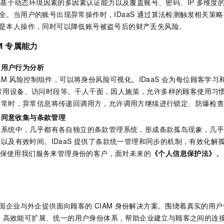
 提供基于动态环境因素的多因素认证能力以及覆盖账号、密码、IP
多维度
全。当用户的账号出现异常操作时，IDaaS 通过算法检测触发相关策
是本人操作，同时可以降低账号被盗号后的财产丢失风险。
M
专属能力
- 用户行为分析
IAM 风险控制组件，可以将身份风险可视化。IDaaS 会为每位顾客学
、常用设备、访问时段等。千人千面，因人施策，允许多样的顾客使用习
异常时，异常信息将传递回调用方，允许调用方继续进行锁定、防爆检
- 同意收集与条款管理
同系统中，几乎都有各自独立的条款管理系统，形成条款孤岛现象，几
以及有效时间。IDaaS 提供了条款统一管理和同步的机制，有效化解孤
会确保使用我们服务来管理身份的客户，面对未来的
《个人信息保护法》、
国企业与外企提供面向顾客的
CIAM
身份解决方案。围绕着真实的用户
、高效能可扩展、统一的用户身份体系，帮助企业建立与顾客之间的连