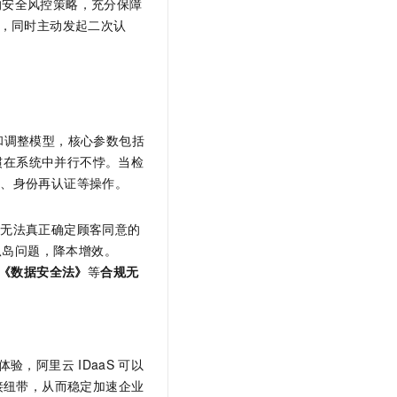
的安全风控策略，充分保障
略，同时主动发起二次认
习和调整模型，核心参数包括
惯在系统中并行不悖。当检
查、身份再认证等操作。
乎无法真正确定顾客同意的
岛问题，降本增效。​
《数据安全法》
等
合规无
体验，阿里云
IDaaS
可以
接纽带，从而稳定加速企业