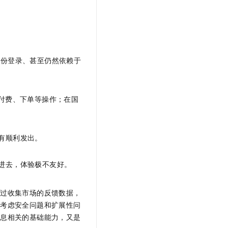
t.diy 一步搞定创意建站
构建大模型应用的安全防护体系
通过自然语言交互简化开发流程,全栈开发支持
通过阿里云安全产品对 AI 应用进行安全防护
身份登录、甚至仍然依赖于
付费、下单等操作；在国
有顺利发出。
进去，体验极不友好。
通过收集市场的反馈数据，
合考虑安全问题和扩展性问
息息相关的基础能力，又是