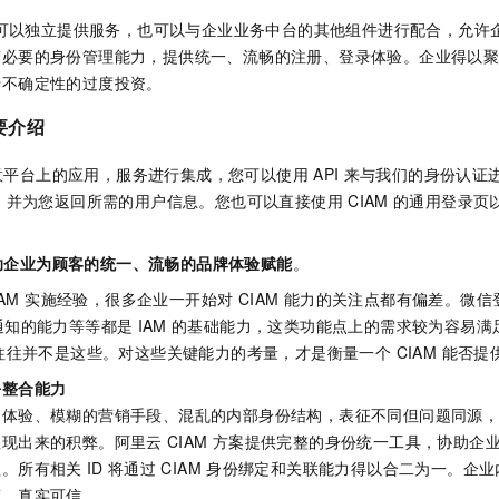
可以独立提供服务，也可以与企业业务中台的其他组件进行配合，允许
有必要的身份管理能力，提供统一、流畅的注册、登录体验。企业得以
于不确定性的过度投资。
要介绍
任意平台上的应用，服务进行集成，您可以使用
API
来与我们的身份认证进
，并为您返回所需的用户信息。您也可以直接使用
CIAM
的通用登录页
助企业为顾客的统一、流畅的品牌体验赋能
。​
IAM 实施经验，很多企业一开始对 CIAM 能力的关注点都有偏差。微
通知的能力等等都是
IAM
的基础能力，这类功能点上的需求较为容易满足，
往并不是这些。对这些关键能力的考量，才是衡量一个 CIAM 能否
份整合能力
户体验、模糊的营销手段、混乱的内部身份结构，表征不同但问题同源
显现出来的积弊。阿里云
CIAM
方案提供完整的身份统一工具，协助企
程。所有相关
ID
将通过
CIAM
身份绑定和关联能力得以合二为一。企业
、真实可信。​