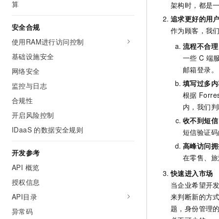
算
架构时，都是
10 分钟在聊天系统中增加
专有云
追求更好的用
安全合规
作为顾客，我
使用RAM进行访问控制
流程不合理
基础设施安全
一些
C
端
邮箱登录。
网络安全
填写过多内
监控与日志
根据
Forre
合规性
内，我们判
开启风险控制
收不到短信
IDaaS 的数据安全规则
短信验证码
高峰访问拥
开发参考
在零售、旅
API 概览
快速进入市场
授权信息
当企业希望开
API目录
来判断新的方
题，身份管理
异常码