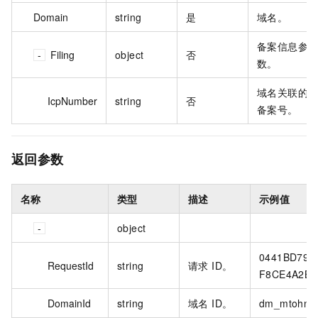
Domain
string
是
域名。
备案信息参
Filing
object
否
数。
域名关联的
IcpNumber
string
否
备案号。
返回参数
名称
类型
描述
示例值
object
0441BD79-9
RequestId
string
请求 ID。
F8CE4A2B9
DomainId
string
域名 ID。
dm_mtohn6ml