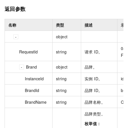
返回参数
名称
类型
描述
示
object
044
RequestId
string
请求 ID。
F8
Brand
object
品牌。
InstanceId
string
实例 ID。
ida
BrandId
string
品牌 ID。
bra
BrandName
string
品牌名称。
Cus
品牌类型。
枚举值：