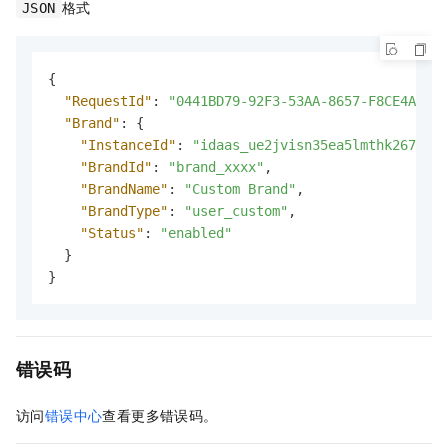
格式
JSON
{
"RequestId"
:
"0441BD79-92F3-53AA-8657-F8CE4A2B91
"Brand"
:
{
"InstanceId"
:
"idaas_ue2jvisn35ea5lmthk267xxxx
"BrandId"
:
"brand_xxxx"
,
"BrandName"
:
"Custom Brand"
,
"BrandType"
:
"user_custom"
,
"Status"
:
"enabled"
}
}
错误码
访问
错误中心
查看更多错误码。