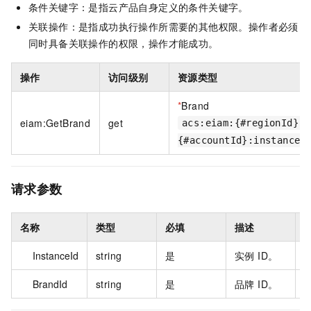
条件关键字：是指云产品自身定义的条件关键字。
关联操作：是指成功执行操作所需要的其他权限。操作者必须
同时具备关联操作的权限，操作才能成功。
操作
访问级别
资源类型
*
Brand
eiam:GetBrand
get
acs:eiam:{#regionId}:
{#accountId}:instance/
请求参数
名称
类型
必填
描述
InstanceId
string
是
实例 ID。
i
BrandId
string
是
品牌 ID。
b