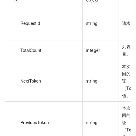
RequestId
string
请求 I
列表总
TotalCount
integer
目。
本次调
回的查
NextToken
string
证
（Tok
值。
本次调
回的查
PreviousToken
string
证
（Tok