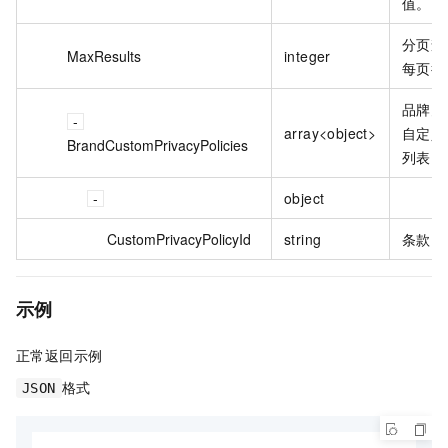
值。
分页查
MaxResults
integer
每页行
品牌关
array<object>
自定义
BrandCustomPrivacyPolicies
列表
object
CustomPrivacyPolicyId
string
条款 I
示例
正常返回示例
格式
JSON