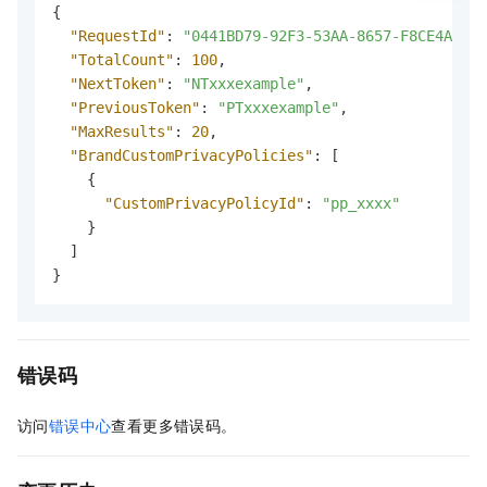
{
"RequestId"
:
"0441BD79-92F3-53AA-8657-F8CE4A2B91
"TotalCount"
:
100
,
"NextToken"
:
"NTxxxexample"
,
"PreviousToken"
:
"PTxxxexample"
,
"MaxResults"
:
20
,
"BrandCustomPrivacyPolicies"
:
[
{
"CustomPrivacyPolicyId"
:
"pp_xxxx"
}
]
}
错误码
访问
错误中心
查看更多错误码。