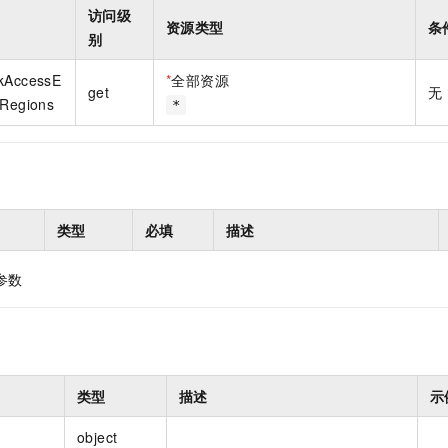
一个 AI 助手
即刻拥有 DeepSeek-R1 满血版
超强辅助，Bol
访问级
资源类型
条
在企业官网、通讯软件中为客户提供 AI 客服
多种方案随心选，轻松解锁专属 DeepSeek
别
rkAccessE
*
全部资源
get
无
eRegions
*
类型
必填
描述
参数
类型
描述
示
object