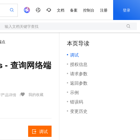
文档
备案
控制台
注册
登录
输入文档关键字查找
验
作计划
器
AI 活动
专业服务
服务伙伴合作计划
开发者社区
加入我们
服务平台百炼
阿里云 OPC 创新助力计划
端点
本页导读
（1）
一站式生成采购清单，支持单品或批量购买
S
io：打造专属 AI 语音助手
S产品伙伴计划（繁花）
峰会
造的大模型服务与应用开发平台
轻量应用服务器
一句话生成原生可编辑精美 PPT 文稿
AI 生产力先锋
Al MaaS 服务伙伴赋能合作
域名
博文
Careers
至高可申请百万元
调试
性可伸缩的云计算服务
开启高性价比 AI 编程新体验
Qwen-Audio-3.0-Realtime 端到端实时语音角色扮演
输入一句话想法, 轻松生成专业的 PPT
先锋实践拓展 AI 生产力的边界
快速构建应用程序和网站，即刻迈出上云第一步
Token 补贴，五大权
计划
海大会
伙伴信用分合作计划
商标
问答
社会招聘
ons - 查询网络端
授权信息
益加速 OPC 成功
S
eek-V4-Pro
数字证书管理服务（原SSL证书）
一键部署幻兽帕鲁游戏服务器
飞天发布时刻
HOT
划
备案
电子书
校园招聘
请求参数
pSeek-V4-Pro
视频创作，一键激活电商全链路生产力
全托管，含MySQL、PostgreSQL、SQL Server、MariaDB多引擎
实现全站HTTPS，呈现可信的WEB访问
一键购买专属联机服务器，轻松开启游戏
所见，即是所愿
更多支持
划
公司注册
镜像站
返回参数
视频生成
语音识别与合成
专属 QwenPaw
短信服务
漫剧工坊：一站式动画创作平台
AI 实训营
HOT
合作伙伴培训与认证
示例
划
上云迁移
的智能体编程平台
站生成，高效打造优质广告素材
从聊天伙伴进化为能主动干活的本地数字员工
快速生产连贯的高质量长漫剧
从基础到进阶，Agent 创客手把手教你
国内短信简单易用，安全可靠，秒级触达，全球覆盖200+国家和地区。
我的收藏
产品详情
e-1.1-T2V
Qwen3-TTS-Flash
lScope
我要反馈
查询合作伙伴
错误码
畅细腻的高质量视频
离线语音合成大模型，多语言方言自适应，低延迟高稳定
n Alibaba Cloud ISV 合作
代维服务
olarDB
建企业门户网站
大数据开发治理平台 DataWorks
10 分钟搭建微信、支付宝小程序
变更历史
创新加速
ope
登录合作伙伴管理后台
我要建议
站，无忧落地极速上线
以可视化方式快速构建移动和 PC 门户网站
100%兼容MySQL、PostgreSQL，兼容Oracle，支持集中和分布式
高效部署网站，快速应用到小程序
Data Agent 驱动的一站式 Data+AI 开发治理平台
e-1.1-I2V
Cosyvoice-V3-Flash
安全
畅自然，细节丰富
高表现力语音合成大模型，语音克隆听感自然
我要投诉
上云场景组合购
伴
调试
边界网络安全防护产品
漫剧创作，剧本、分镜、视频高效生成
覆盖90%+业务场景，专享组合折扣价
2V
VPN
Fun-ASR