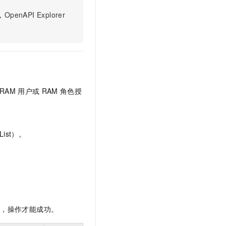
文戏情感细腻自然，动作戏激烈拳拳到肉，实现更强表演能力
支持中英文自由切换，具备更强的噪声鲁棒性
云聚AI 严选权益
SSL 证书
PI Explorer
，一键激活高效办公新体验
精选AI产品，从模型到应用全链提效
堡垒机
AI 用量加速计划
应用
防火墙
、识别商机，让客服更高效、服务更出色。
新老同享，达量后返
千问办公
主机安全
NEW
的智能体编程平台
一站式AI生产力平台
RAM
用户或
RAM
角色授
AI 应用及服务市场
伶鹊
企业级人与Agent协作平台，接入和调度多个数字员工
智能客服平台，对话机器人、对话分析、智能外呼
AI 应用
大模型服务平台百炼 - 全妙
大模型
ist）。
应用创作平台
多模态内容创作工具，已接入 DeepSeek
自然语言处理
数据标注
机器学习
息提取
与 AI 智能体进行实时音视频通话
限，操作才能成功。
从文本、图片、视频中提取结构化的属性信息
构建支持视频理解的 AI 音视频实时通话应用