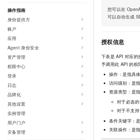
AI 产品 免费试用
网络
安全
云开发大赛
您可以在
OpenA
Tableau 订阅
操作指南
1亿+ 大模型 tokens 和 
可以自动生成
S
可观测
入门学习赛
身份提供方
中间件
AI空中课堂在线直播课
140+云产品 免费试用
大模型服务
账户
上云与迁云
产品新客免费试用，最长1
数据库
生态解决方案
应用
千问AI平台-Token Plan
授权信息
企业出海
大模型ACA认证体验
大数据计算
Agent 身份安全
助力企业全员 AI 认知与能
行业生态解决方案
政企业务
下表是
API
对应的
资产管理
媒体服务
千问AI平台-模型体验
开发者生态解决方案
予调用此
API
的权
权限中心
在线体验全尺寸、多种模态
企业服务与云通信
操作：是指具
AI 开发和 AI 应用解决
登录
Happy 系列大模型
访问级别：是指
域名与网站
日志
资源类型：是
品牌化
终端用户计算
对于必选的
其他设置
Serverless
大模型解决方案
对于不支持
实例管理
条件关键字：
开发工具
用户门户
快速部署 Dify，高效搭建 
关联操作：是
灾备管理
迁移与运维管理