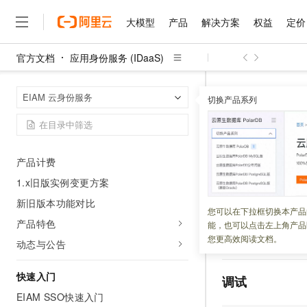
大模型
产品
解决方案
权益
定价
官方文档
应用身份服务 (IDaaS)
大模型
产品
解决方案
权益
定价
云市场
伙伴
服务
了解阿里云
精选产品
精选解决方案
普惠上云
产品定价
精选商城
成为销售伙伴
售前咨询
为什么选择阿里云
产品概述
千问AI平台
应用身份服务 (I
首页
EIAM 云身份服务
了解云产品的定价详情
什么是IDaaS EIAM？
切换产品系列
ListNetworkAcc
大模型服务平台百炼
千问办公，解锁你的工作
普惠上云 官方力荐
分销伙伴
在线服务
网站建设
什么是云计算
大
IDaaS术语表
大模型服务与应用平台
企业级Agent产品，直接
云服务器38元/年起，超
咨询伙伴
多端小程序
技术领先
ListNetw
云上成本管理
应用场景
售后服务
千问大模型
Agency Agents：拥
官方推荐返现计划
大模型
大模型
精选产品
精选解决方案
Salesforce 国际版订阅
稳定可靠
产品计费
管理和优化成本
多元化、高性能、安全可靠
推荐新用户得奖励，单订单
点支持地
销售伙伴合作计划
自助服务
友盟天域
安全合规
人工智能与机器学习
AI
1.x旧版实例变更方案
文本生成
无影云电脑
HappyHorse 打造一
云工开物
无影生态合作计划
在线服务
新旧版本功能对比
观测云
分析师报告
随时随地安全接入的云上超
高校专属算力普惠，学生认
更新时间：
2026-03-27
计算
互联网应用开发
您可以在下拉框切换本产品
Qwen3.8-Max
HOT
Salesforce On Alibaba C
工单服务
产品特色
能，也可以点击左上角产品
智能体时代全能旗舰模型
Tuya 物联网平台阿里云
研究报告与白皮书
云解析DNS
快速拥有专属 OpenClaw
Consulting Partner 合
大数据
容器
您更高效阅读文档。
查询
IDaaS EIAM
动态与公告
免费试用
短信专区
蓝凌 OA
Qwen3.7-Plus
AI 大模型销售与服务生
现代化应用
存储
天池大赛
能看、能想、能动手的多模
云原生大数据计算服务 Max
解决方案免费试用 新老
快速入门
电子合同
调试
面向分析的企业级SaaS模
最高领取价值200元试用
安全
网络与CDN
EIAM SSO快速入门
AI 算法大赛
Qwen3-VL-Plus
畅捷通