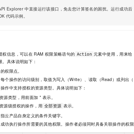
服务生态伙伴
视觉 Coding、空间感知、多模态思考等全面升级
1M上下文，专为长程任务能力而生
云工开物
企业应用
Night Plan 支持 Qwen 3.8-Max
AI 办公
NEW
PI Explorer
中直接运行该接口，免去您计算签名的困扰。运行成功后，OpenA
Red Hat
30+ 款产品免费体验
夜间 5 折，Qwen/Meoo/TokenPlan 客户专享
AI智能应用
科研合作
DK
代码示例。
ERP
堂（旗舰版）
SUSE
智能客服
AI 应用构建
大模型原生
CRM
2个月
自动承接线索
建站小程序
Qoder
大模型服务平台百炼-应用模版
OA 办公系统
HOT
NEW
面向真实软件
个人版上线、团队版降价；千问3.8-Max首发发尝鲜
丰富多元化的应用模版和解决方案
力提升
财税管理
模板建站
授权信息，可以在
RAM
权限策略语句的
元素中使用，用来给
Action
万有无界
大模型服务平台百炼-智能体
400电话
定制建站
限。具体说明如下：
的模型效果
灵活可视化地构建企业级 Agent
体的权限点。
方案
广告营销
模板小程序
秒悟
人工智能平台 PAI
每个操作的访问级别，取值为写入（Write）、读取（Read）或列出（L
定制小程序
云端极速 AI 
新一代 AI 视频生成模型，深度适配广告营销等场景
AI Native 的算法工程平台，一站式完成建模、训练、推理服务部署
指操作中支持授权的资源类型。具体说明如下：
APP 开发
资源类型，用前面加 * 表示。
建站系统
资源级授权的操作，用
表示。
全部资源
是指云产品自身定义的条件关键字。
AI 应用
10分钟微调：让0.6B模型媲美235B模型
多模态数据信
指成功执行操作所需要的其他权限。操作者必须同时具备关联操作的权
依托云原生高可用架构,实现Dify私有化部署
用1%尺寸在特定领域达到大模型90%以上效果