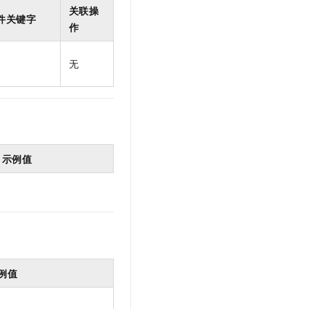
t.diy 一步搞定创意建站
构建大模型应用的安全防护体系
关联操
件关键字
通过自然语言交互简化开发流程,全栈开发支持
通过阿里云安全产品对 AI 应用进行安全防护
作
无
示例值
例值