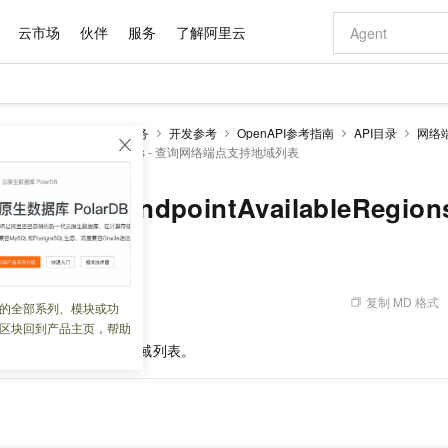
云市场
伙伴
服务
了解阿里云
AI 特惠
数据与 API
成为产品伙伴
企业增值服务
最佳实践
价格计算器
AI 场景体
基础软件
产品伙伴合
阿里云认证
市场活动
配置报价
大模型
DaaS)
EIAM 云身份服务
开发参考
OpenAPI参考指南
API目录
网络
自助选配和估算价格
essEndpointAvailableRegions - 查询网络端点支持地域列表
新方式
域名与网站
睿译宝，AI翻译排版一步到位
智启 AI 普惠权益
产品生态集成认证中心
企业支持计划
云上春晚
千问官方 MaaS 平台，为开发者和 Agent 而生，新用户赠送 1 亿 + tokens 额度
云服务器 EC
Qwen Aud
AI Coding
阿里云Maa
2026 阿里云
为企业打
数据集
Windows
大模型认证
模型
NEW
NEW
交付可用成果
值低价云产品抢先购
提供智能易用的域名与建站服务
上传文档即自动完成翻译和格式还原
至高享 1亿+免费 tokens，加速 Al 应用落地
安全可靠、弹
智能编程，一键
产品生态伙伴
专家技术服务
云上奥运之旅
弹性计算合作
阿里云中企出
手机三要素
宝塔 Linux
全部认证
orkAccessEndpointAvailableRegi
价格优势
有专属领域专家
对象存储 OSS
GLM-5.2：长任务时代开源旗舰模型
阿里云 OPC 创新助力计划
云数据库 RD
即刻拥有 DeepS
AI 电商营销
产品生态伙伴工作台
企业增值服务台
云栖战略参考
云存储合作计
云栖大会
身份实名认证
CentOS
训练营
推动算力普惠，释放技术红利
的大模型服务
最高返9万
多领域专家智能体,一键组建 AI 虚拟交付团队
至高百万元 Token 补贴，加速一人公司成长
稳定、安全、高性价比、高性能的云存储服务
真正可用的 1M 上下文,一次完成代码全链路开发
轻松解锁专属 Dee
从图文生成到
域列表
云上的中国
数据库合作计
活动全景
短信
Docker
图片和
站式影视创作平台
人工智能平台 PAI
Hermes Agent，打造自进化智能体
Token Plan 模型订阅计划
Qoder
5 分钟轻松部署
AI 广告创作
企业成长
大模型
NEW
信息公告
看见新力量
云网络合作计
OCR 文字识别
JAVA
级电脑
证享300元代金券
可视化编排打通从文字构思到成片全链路闭环
一站式AI开发、训练和推理服务
自主进化，持久记忆，越用越聪明
Qwen3.8-Max 首发尝鲜，限时加量 10 倍，夜间低至2折
面向真实软件
图文、视频一
复制 MD 格式
 04:28:56
的全部系列、模块或功
Kimi-K3
HappyHors
NEW
魔搭 Mode
loud
服务实践
官网公告
区块回到产品主页，帮助
Kimi 最新旗舰模型，长程编程与推理利器
让文字生成流
金融模力时刻
Salesforce O
版
发票查验
全能环境
Qoder CN
Claude Code + GStack 打造工程团队
千问办公，限时限量积分加倍
云原生数据库 P
低代码高效构
AI 建站
NEW
作计划
支持创建网络端点的地域列表。
计划
创新中心
魔搭 ModelSc
健康状态
让AI从“聊天伙伴”进化为能干活的“数字员工”
覆盖公网/内网、递归/权威、移动APP等全场景解析服务
安装技能 GStack，拥有专属 AI 工程团队
你的AI工作搭子，覆盖日常办公高频场景
基于千问大模型等，支持代码智能生成、研发智能问答
0 代码专业建
客户案例
天气预报查询
操作系统
Deepseek-v4-pro
HappyHors
态合作计划
态智能体模型
旗舰 MoE 大模型，百万上下文与顶尖推理能力
图生视频，流
Compute
同享
容器服务 Kubernetes 版 ACK
万小智 AI 建站低至 15元/月
云防火墙
AI 短剧/漫剧
快递物流查询
WordPress
成为服务伙
高校合作
式云数据仓库
点，立即开启云上创新
提供一站式管理容器应用的 K8s 服务
送.CN域名，送备案服务码
云原生的云上
AI助力短剧
GLM-5.2
Wan2.7-T
Ubuntu