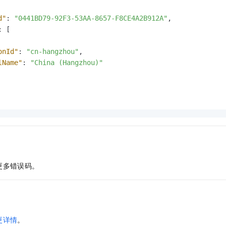
d"
:
"0441BD79-92F3-53AA-8657-F8CE4A2B912A"
,
:
[
onId"
:
"cn-hangzhou"
,
lName"
:
"China (Hangzhou)"
更多错误码。
更详情
。