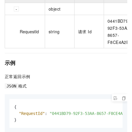
object
0441BD79-
92F3-53AA-
RequestId
string
请求 Id
8657-
F8CE4A2B9
示例
正常返回示例
格式
JSON
{
"RequestId"
:
"0441BD79-92F3-53AA-8657-F8CE4A2B91
}