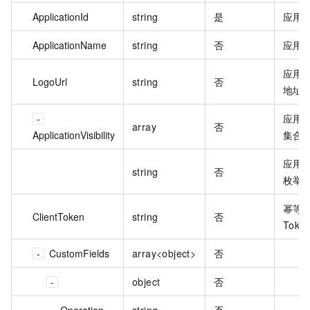
ApplicationId
string
是
应用 I
ApplicationName
string
否
应用
应用 L
LogoUrl
string
否
地址
应用
array
否
ApplicationVisibility
集合
应用
string
否
枚举
幂等
ClientToken
string
否
Toke
CustomFields
array<object>
否
object
否