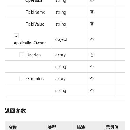
Operation
string
否
FieldName
string
否
FieldValue
string
否
object
否
ApplicationOwner
UserIds
array
否
string
否
GroupIds
array
否
string
否
返回参数
名称
类型
描述
示例值